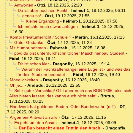
Antworten
-
Ötzi
,
18.12.2025, 22:20
Da ist aber noch ein Punkt
-
helmut-1
,
19.12.2025, 06:11
genau so!
-
Ötzi
,
19.12.2025, 21:55
Kleine Ergänzung
-
helmut-1
,
20.12.2025, 07:58
Ich möchte noch etwas anfügen
-
helmut-1
,
19.12.2025,
16:30
Kombi Privatunterricht / Schule ?
-
Martin
,
16.12.2025, 17:13
Guter Gedanke
-
Ötzi
,
17.12.2025, 11:28
Mit Humor nehmen
-
Rybezahl
,
16.12.2025, 18:08
pov: du bist unterdurchschnittlicher Maschinenbau Student
-
Fidel
,
16.12.2025, 18:41
Dir ist schon klar
-
Dragonfly
,
16.12.2025, 19:14
Warum der Fachkräftemangel eine Lüge ist - und was das
für dein Studium bedeutet…
-
Fidel
,
16.12.2025, 19:40
Moeglichkeiten.
-
Dragonfly
,
16.12.2025, 18:40
Oh je...
-
Andudu
,
16.12.2025, 22:55
Sehr guter Vorschlag! Gibt aber noch das BGB 1666, also sich
Alles bieten lassen, das kanns auch nicht sein!
-
Brutus
,
17.12.2025, 00:23
Handwerk hat goldenen Boden. Oder Bundeswehr. (mT)
-
DT
,
17.12.2025, 00:20
Allgemein-Antwort an alle
-
Ötzi
,
17.12.2025, 11:15
Es geht um den Ansatz
-
helmut-1
,
18.12.2025, 06:09
Der Bub braucht einen Tritt in den Arsch.
-
Dragonfly
,