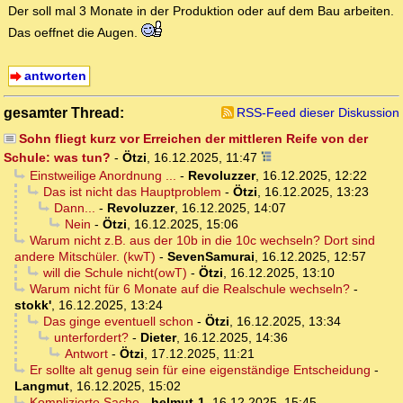
Der soll mal 3 Monate in der Produktion oder auf dem Bau arbeiten.
Das oeffnet die Augen.
antworten
gesamter Thread:
RSS-Feed dieser Diskussion
Sohn fliegt kurz vor Erreichen der mittleren Reife von der
Schule: was tun?
-
Ötzi
,
16.12.2025, 11:47
Einstweilige Anordnung ...
-
Revoluzzer
,
16.12.2025, 12:22
Das ist nicht das Hauptproblem
-
Ötzi
,
16.12.2025, 13:23
Dann...
-
Revoluzzer
,
16.12.2025, 14:07
Nein
-
Ötzi
,
16.12.2025, 15:06
Warum nicht z.B. aus der 10b in die 10c wechseln? Dort sind
andere Mitschüler. (kwT)
-
SevenSamurai
,
16.12.2025, 12:57
will die Schule nicht(owT)
-
Ötzi
,
16.12.2025, 13:10
Warum nicht für 6 Monate auf die Realschule wechseln?
-
stokk'
,
16.12.2025, 13:24
Das ginge eventuell schon
-
Ötzi
,
16.12.2025, 13:34
unterfordert?
-
Dieter
,
16.12.2025, 14:36
Antwort
-
Ötzi
,
17.12.2025, 11:21
Er sollte alt genug sein für eine eigenständige Entscheidung
-
Langmut
,
16.12.2025, 15:02
Komplizierte Sache
-
helmut-1
,
16.12.2025, 15:45