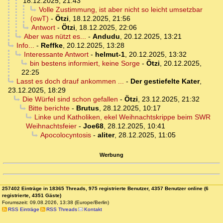
18.12.2025, 21:43
Volle Zustimmung, ist aber nicht so leicht umsetzbar
(owT)
-
Ötzi
,
18.12.2025, 21:56
Antwort
-
Ötzi
,
18.12.2025, 22:06
Aber was nützt es...
-
Andudu
,
20.12.2025, 13:21
Info...
-
Reffke
,
20.12.2025, 13:28
Interessante Antwort
-
helmut-1
,
20.12.2025, 13:32
bin bestens informiert, keine Sorge
-
Ötzi
,
20.12.2025,
22:25
Lasst es doch drauf ankommen ...
-
Der gestiefelte Kater
,
23.12.2025, 18:29
Die Würfel sind schon gefallen
-
Ötzi
,
23.12.2025, 21:32
Bitte berichte
-
Brutus
,
28.12.2025, 10:17
Linke und Katholiken, ekel Weihnachtskrippe beim SWR
Weihnachtsfeier
-
Joe68
,
28.12.2025, 10:41
Apocolocyntosis
-
aliter
,
28.12.2025, 11:05
Werbung
257402 Einträge in 18365 Threads, 975 registrierte Benutzer, 4357 Benutzer online (6
registrierte, 4351 Gäste)
Forumszeit: 09.08.2026, 13:38 (Europe/Berlin)
RSS Einträge
RSS Threads
Kontakt