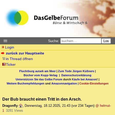
Suche:
Los
Login
zurück zur Hauptseite
in Thread öffnen
Ticker
Fluchtburg autark am Meer
|
Zum Tode Jürgen Küßners
|
Bücher vom Kopp-Verlag |
Datenschutzerklärung
Unterstützen Sie das Gelbe Forum
durch
Käufe bei Amazon
! |
Weitere Buchempfehlungen
und
Amazonnavigation
|
Cookie-Einstellungen
Der Bub braucht einen Tritt in den Arsch.
Dragonfly
,
Donnerstag, 18.12.2025, 21:43
(vor 234 Tagen)
@ helmut-
1
3281 Views