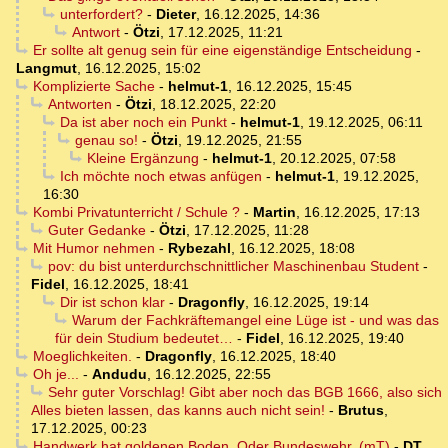
unterfordert?
-
Dieter
,
16.12.2025, 14:36
Antwort
-
Ötzi
,
17.12.2025, 11:21
Er sollte alt genug sein für eine eigenständige Entscheidung
-
Langmut
,
16.12.2025, 15:02
Komplizierte Sache
-
helmut-1
,
16.12.2025, 15:45
Antworten
-
Ötzi
,
18.12.2025, 22:20
Da ist aber noch ein Punkt
-
helmut-1
,
19.12.2025, 06:11
genau so!
-
Ötzi
,
19.12.2025, 21:55
Kleine Ergänzung
-
helmut-1
,
20.12.2025, 07:58
Ich möchte noch etwas anfügen
-
helmut-1
,
19.12.2025,
16:30
Kombi Privatunterricht / Schule ?
-
Martin
,
16.12.2025, 17:13
Guter Gedanke
-
Ötzi
,
17.12.2025, 11:28
Mit Humor nehmen
-
Rybezahl
,
16.12.2025, 18:08
pov: du bist unterdurchschnittlicher Maschinenbau Student
-
Fidel
,
16.12.2025, 18:41
Dir ist schon klar
-
Dragonfly
,
16.12.2025, 19:14
Warum der Fachkräftemangel eine Lüge ist - und was das
für dein Studium bedeutet…
-
Fidel
,
16.12.2025, 19:40
Moeglichkeiten.
-
Dragonfly
,
16.12.2025, 18:40
Oh je...
-
Andudu
,
16.12.2025, 22:55
Sehr guter Vorschlag! Gibt aber noch das BGB 1666, also sich
Alles bieten lassen, das kanns auch nicht sein!
-
Brutus
,
17.12.2025, 00:23
Handwerk hat goldenen Boden. Oder Bundeswehr. (mT)
-
DT
,