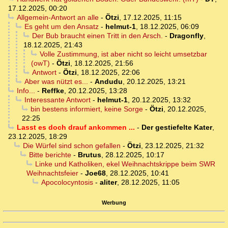
17.12.2025, 00:20
Allgemein-Antwort an alle
-
Ötzi
,
17.12.2025, 11:15
Es geht um den Ansatz
-
helmut-1
,
18.12.2025, 06:09
Der Bub braucht einen Tritt in den Arsch.
-
Dragonfly
,
18.12.2025, 21:43
Volle Zustimmung, ist aber nicht so leicht umsetzbar
(owT)
-
Ötzi
,
18.12.2025, 21:56
Antwort
-
Ötzi
,
18.12.2025, 22:06
Aber was nützt es...
-
Andudu
,
20.12.2025, 13:21
Info...
-
Reffke
,
20.12.2025, 13:28
Interessante Antwort
-
helmut-1
,
20.12.2025, 13:32
bin bestens informiert, keine Sorge
-
Ötzi
,
20.12.2025,
22:25
Lasst es doch drauf ankommen ...
-
Der gestiefelte Kater
,
23.12.2025, 18:29
Die Würfel sind schon gefallen
-
Ötzi
,
23.12.2025, 21:32
Bitte berichte
-
Brutus
,
28.12.2025, 10:17
Linke und Katholiken, ekel Weihnachtskrippe beim SWR
Weihnachtsfeier
-
Joe68
,
28.12.2025, 10:41
Apocolocyntosis
-
aliter
,
28.12.2025, 11:05
Werbung