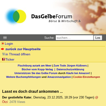
Suche:
Los
Login
zurück zur Hauptseite
in Thread öffnen
Ticker
Fluchtburg autark am Meer
|
Zum Tode Jürgen Küßners
|
Bücher vom Kopp-Verlag |
Datenschutzerklärung
Unterstützen Sie das Gelbe Forum
durch
Käufe bei Amazon
! |
Weitere Buchempfehlungen
und
Amazonnavigation
|
Cookie-Einstellungen
Lasst es doch drauf ankommen ...
Der gestiefelte Kater
,
Dienstag, 23.12.2025, 18:29
(vor 230 Tagen)
@
Ötzi
2478 Views