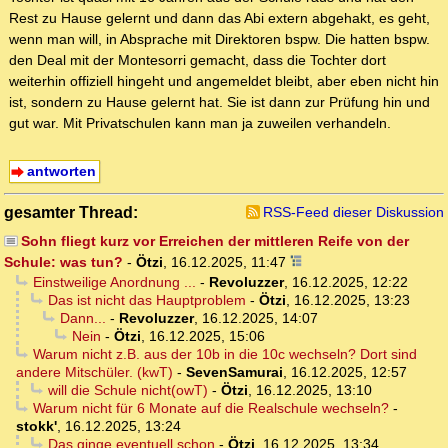
Rest zu Hause gelernt und dann das Abi extern abgehakt, es geht,
wenn man will, in Absprache mit Direktoren bspw. Die hatten bspw.
den Deal mit der Montesorri gemacht, dass die Tochter dort
weiterhin offiziell hingeht und angemeldet bleibt, aber eben nicht hin
ist, sondern zu Hause gelernt hat. Sie ist dann zur Prüfung hin und
gut war. Mit Privatschulen kann man ja zuweilen verhandeln.
antworten
gesamter Thread:
RSS-Feed dieser Diskussion
Sohn fliegt kurz vor Erreichen der mittleren Reife von der
Schule: was tun?
-
Ötzi
,
16.12.2025, 11:47
Einstweilige Anordnung ...
-
Revoluzzer
,
16.12.2025, 12:22
Das ist nicht das Hauptproblem
-
Ötzi
,
16.12.2025, 13:23
Dann...
-
Revoluzzer
,
16.12.2025, 14:07
Nein
-
Ötzi
,
16.12.2025, 15:06
Warum nicht z.B. aus der 10b in die 10c wechseln? Dort sind
andere Mitschüler. (kwT)
-
SevenSamurai
,
16.12.2025, 12:57
will die Schule nicht(owT)
-
Ötzi
,
16.12.2025, 13:10
Warum nicht für 6 Monate auf die Realschule wechseln?
-
stokk'
,
16.12.2025, 13:24
Das ginge eventuell schon
-
Ötzi
,
16.12.2025, 13:34