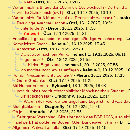
Nein
-
Ötzi
,
16.12.2025, 15:06
Warum nicht z.B. aus der 10b in die 10c wechseln? Dort sind an
will die Schule nicht(owT)
-
Ötzi
,
16.12.2025, 13:10
Warum nicht für 6 Monate auf die Realschule wechseln?
-
stokk
Das ginge eventuell schon
-
Ötzi
,
16.12.2025, 13:34
unterfordert?
-
Dieter
,
16.12.2025, 14:36
Antwort
-
Ötzi
,
17.12.2025, 11:21
Er sollte alt genug sein für eine eigenständige Entscheidung
-
L
Komplizierte Sache
-
helmut-1
,
16.12.2025, 15:45
Antworten
-
Ötzi
,
18.12.2025, 22:20
Da ist aber noch ein Punkt
-
helmut-1
,
19.12.2025, 06:11
genau so!
-
Ötzi
,
19.12.2025, 21:55
Kleine Ergänzung
-
helmut-1
,
20.12.2025, 07:58
Ich möchte noch etwas anfügen
-
helmut-1
,
19.12.2025, 1
Kombi Privatunterricht / Schule ?
-
Martin
,
16.12.2025, 17:13
Guter Gedanke
-
Ötzi
,
17.12.2025, 11:28
Mit Humor nehmen
-
Rybezahl
,
16.12.2025, 18:08
pov: du bist unterdurchschnittlicher Maschinenbau Student
-
Dir ist schon klar
-
Dragonfly
,
16.12.2025, 19:14
Warum der Fachkräftemangel eine Lüge ist - und was das
Moeglichkeiten.
-
Dragonfly
,
16.12.2025, 18:40
Oh je...
-
Andudu
,
16.12.2025, 22:55
Sehr guter Vorschlag! Gibt aber noch das BGB 1666, also sich
Handwerk hat goldenen Boden. Oder Bundeswehr. (mT)
-
DT
,
1
Allgemein-Antwort an alle
-
Ötzi
,
17.12.2025, 11:15