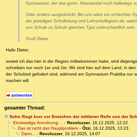
Gymnasiast, der das gymn. Klassenziel noch halbwegs sch
Oder anders ausgedrückt: Bei uns wäre ein schlechter Gym
der jeweiligen Schulleitung und Lehrerkollegium ab, welc
von Schule zu Schule gleichen Typs unterschiedlich sein.
Gruß Dieter
Hallo Dieter,
soweit ich das hier in der Region mitbekommen habe, sind diejenig
schreiben nur noch 1er und 2er. Wir sind hier auf dem Land, in den 
der Schulzeit gefodert sind, während am Gymnasium Praktika nur w
machen will.
antworten
gesamter Thread:
Sohn fliegt kurz vor Erreichen der mittleren Reife von der Sc
Einstweilige Anordnung ...
-
Revoluzzer
,
16.12.2025, 12:22
Das ist nicht das Hauptproblem
-
Ötzi
,
16.12.2025, 13:23
Dann...
-
Revoluzzer
,
16.12.2025, 14:07