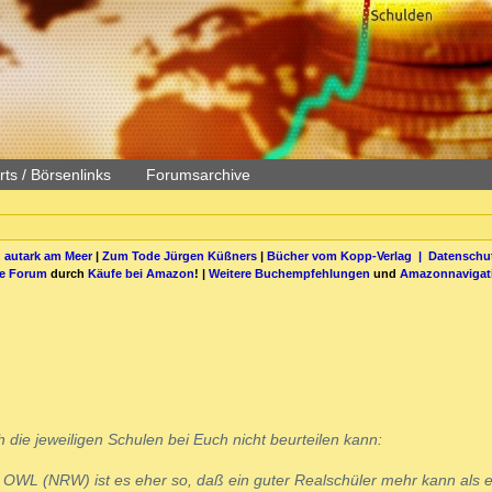
ts / Börsenlinks
Forumsarchive
 autark am Meer
|
Zum Tode Jürgen Küßners
|
Bücher vom Kopp-Verlag |
Datenschut
be Forum
durch
Käufe bei Amazon
! |
Weitere Buchempfehlungen
und
Amazonnavigat
h die jeweiligen Schulen bei Euch nicht beurteilen kann:
d OWL (NRW) ist es eher so, daß ein guter Realschüler mehr kann als e