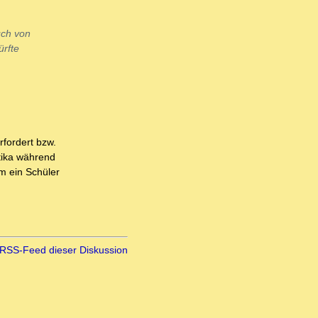
uch von
ürfte
rfordert bzw.
ktika während
m ein Schüler
RSS-Feed dieser Diskussion