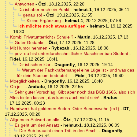
Antworten
-
Ötzi
,
18.12.2025, 22:20
Da ist aber noch ein Punkt
-
helmut-1
,
19.12.2025, 06:11
genau so!
-
Ötzi
,
19.12.2025, 21:55
Kleine Ergänzung
-
helmut-1
,
20.12.2025, 07:58
Ich möchte noch etwas anfügen
-
helmut-1
,
19.12.2025,
16:30
Kombi Privatunterricht / Schule ?
-
Martin
,
16.12.2025, 17:13
Guter Gedanke
-
Ötzi
,
17.12.2025, 11:28
Mit Humor nehmen
-
Rybezahl
,
16.12.2025, 18:08
pov: du bist unterdurchschnittlicher Maschinenbau Student
-
Fidel
,
16.12.2025, 18:41
Dir ist schon klar
-
Dragonfly
,
16.12.2025, 19:14
Warum der Fachkräftemangel eine Lüge ist - und was das
für dein Studium bedeutet…
-
Fidel
,
16.12.2025, 19:40
Moeglichkeiten.
-
Dragonfly
,
16.12.2025, 18:40
Oh je...
-
Andudu
,
16.12.2025, 22:55
Sehr guter Vorschlag! Gibt aber noch das BGB 1666, also sich
Alles bieten lassen, das kanns auch nicht sein!
-
Brutus
,
17.12.2025, 00:23
Handwerk hat goldenen Boden. Oder Bundeswehr. (mT)
-
DT
,
17.12.2025, 00:20
Allgemein-Antwort an alle
-
Ötzi
,
17.12.2025, 11:15
Es geht um den Ansatz
-
helmut-1
,
18.12.2025, 06:09
Der Bub braucht einen Tritt in den Arsch.
-
Dragonfly
,
18.12.2025, 21:43