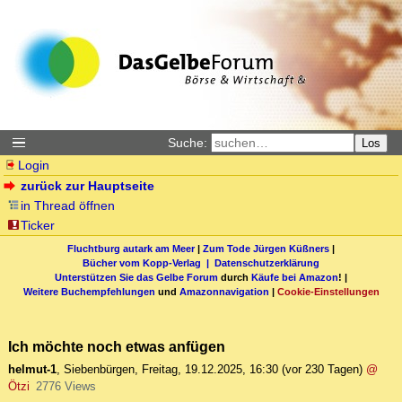
Suche:
Los
Login
zurück zur Hauptseite
in Thread öffnen
Ticker
Fluchtburg autark am Meer
|
Zum Tode Jürgen Küßners
|
Bücher vom Kopp-Verlag |
Datenschutzerklärung
Unterstützen Sie das Gelbe Forum
durch
Käufe bei Amazon
! |
Weitere Buchempfehlungen
und
Amazonnavigation
|
Cookie-Einstellungen
Ich möchte noch etwas anfügen
helmut-1
,
Siebenbürgen
,
Freitag, 19.12.2025, 16:30
(vor 230 Tagen)
@
Ötzi
2776 Views