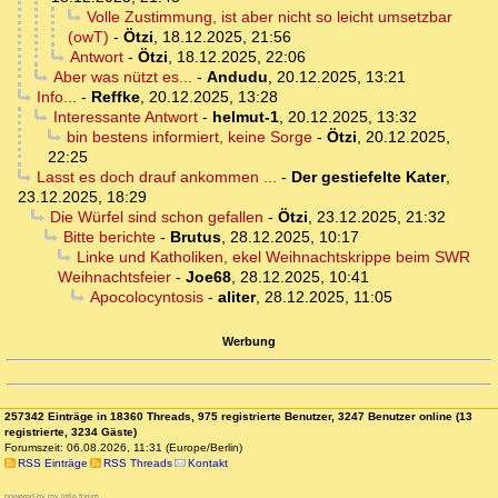
Volle Zustimmung, ist aber nicht so leicht umsetzbar
(owT)
-
Ötzi
,
18.12.2025, 21:56
Antwort
-
Ötzi
,
18.12.2025, 22:06
Aber was nützt es...
-
Andudu
,
20.12.2025, 13:21
Info...
-
Reffke
,
20.12.2025, 13:28
Interessante Antwort
-
helmut-1
,
20.12.2025, 13:32
bin bestens informiert, keine Sorge
-
Ötzi
,
20.12.2025,
22:25
Lasst es doch drauf ankommen ...
-
Der gestiefelte Kater
,
23.12.2025, 18:29
Die Würfel sind schon gefallen
-
Ötzi
,
23.12.2025, 21:32
Bitte berichte
-
Brutus
,
28.12.2025, 10:17
Linke und Katholiken, ekel Weihnachtskrippe beim SWR
Weihnachtsfeier
-
Joe68
,
28.12.2025, 10:41
Apocolocyntosis
-
aliter
,
28.12.2025, 11:05
Werbung
257342 Einträge in 18360 Threads, 975 registrierte Benutzer, 3247 Benutzer online (13
registrierte, 3234 Gäste)
Forumszeit: 06.08.2026, 11:31 (Europe/Berlin)
RSS Einträge
RSS Threads
Kontakt
powered by my little forum