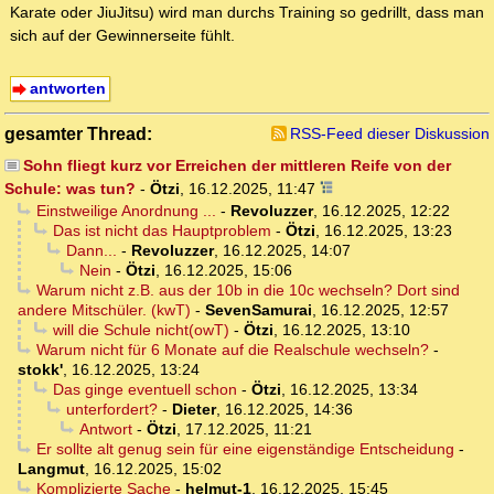
Karate oder JiuJitsu) wird man durchs Training so gedrillt, dass man
sich auf der Gewinnerseite fühlt.
antworten
gesamter Thread:
RSS-Feed dieser Diskussion
Sohn fliegt kurz vor Erreichen der mittleren Reife von der
Schule: was tun?
-
Ötzi
,
16.12.2025, 11:47
Einstweilige Anordnung ...
-
Revoluzzer
,
16.12.2025, 12:22
Das ist nicht das Hauptproblem
-
Ötzi
,
16.12.2025, 13:23
Dann...
-
Revoluzzer
,
16.12.2025, 14:07
Nein
-
Ötzi
,
16.12.2025, 15:06
Warum nicht z.B. aus der 10b in die 10c wechseln? Dort sind
andere Mitschüler. (kwT)
-
SevenSamurai
,
16.12.2025, 12:57
will die Schule nicht(owT)
-
Ötzi
,
16.12.2025, 13:10
Warum nicht für 6 Monate auf die Realschule wechseln?
-
stokk'
,
16.12.2025, 13:24
Das ginge eventuell schon
-
Ötzi
,
16.12.2025, 13:34
unterfordert?
-
Dieter
,
16.12.2025, 14:36
Antwort
-
Ötzi
,
17.12.2025, 11:21
Er sollte alt genug sein für eine eigenständige Entscheidung
-
Langmut
,
16.12.2025, 15:02
Komplizierte Sache
-
helmut-1
,
16.12.2025, 15:45