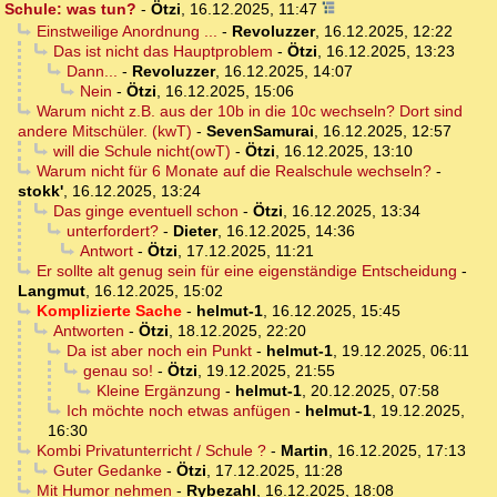
Schule: was tun?
-
Ötzi
,
16.12.2025, 11:47
Einstweilige Anordnung ...
-
Revoluzzer
,
16.12.2025, 12:22
Das ist nicht das Hauptproblem
-
Ötzi
,
16.12.2025, 13:23
Dann...
-
Revoluzzer
,
16.12.2025, 14:07
Nein
-
Ötzi
,
16.12.2025, 15:06
Warum nicht z.B. aus der 10b in die 10c wechseln? Dort sind
andere Mitschüler. (kwT)
-
SevenSamurai
,
16.12.2025, 12:57
will die Schule nicht(owT)
-
Ötzi
,
16.12.2025, 13:10
Warum nicht für 6 Monate auf die Realschule wechseln?
-
stokk'
,
16.12.2025, 13:24
Das ginge eventuell schon
-
Ötzi
,
16.12.2025, 13:34
unterfordert?
-
Dieter
,
16.12.2025, 14:36
Antwort
-
Ötzi
,
17.12.2025, 11:21
Er sollte alt genug sein für eine eigenständige Entscheidung
-
Langmut
,
16.12.2025, 15:02
Komplizierte Sache
-
helmut-1
,
16.12.2025, 15:45
Antworten
-
Ötzi
,
18.12.2025, 22:20
Da ist aber noch ein Punkt
-
helmut-1
,
19.12.2025, 06:11
genau so!
-
Ötzi
,
19.12.2025, 21:55
Kleine Ergänzung
-
helmut-1
,
20.12.2025, 07:58
Ich möchte noch etwas anfügen
-
helmut-1
,
19.12.2025,
16:30
Kombi Privatunterricht / Schule ?
-
Martin
,
16.12.2025, 17:13
Guter Gedanke
-
Ötzi
,
17.12.2025, 11:28
Mit Humor nehmen
-
Rybezahl
,
16.12.2025, 18:08