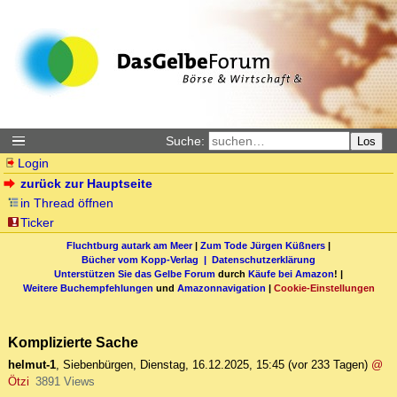
Suche:
Los
Login
zurück zur Hauptseite
in Thread öffnen
Ticker
Fluchtburg autark am Meer
|
Zum Tode Jürgen Küßners
|
Bücher vom Kopp-Verlag |
Datenschutzerklärung
Unterstützen Sie das Gelbe Forum
durch
Käufe bei Amazon
! |
Weitere Buchempfehlungen
und
Amazonnavigation
|
Cookie-Einstellungen
Komplizierte Sache
helmut-1
,
Siebenbürgen
,
Dienstag, 16.12.2025, 15:45
(vor 233 Tagen)
@
Ötzi
3891 Views