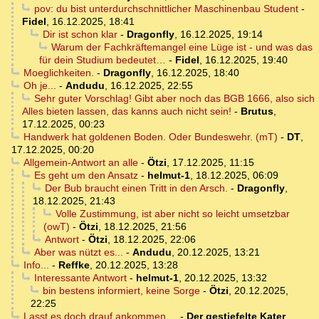
pov: du bist unterdurchschnittlicher Maschinenbau Student
-
Fidel
,
16.12.2025, 18:41
Dir ist schon klar
-
Dragonfly
,
16.12.2025, 19:14
Warum der Fachkräftemangel eine Lüge ist - und was das
für dein Studium bedeutet…
-
Fidel
,
16.12.2025, 19:40
Moeglichkeiten.
-
Dragonfly
,
16.12.2025, 18:40
Oh je...
-
Andudu
,
16.12.2025, 22:55
Sehr guter Vorschlag! Gibt aber noch das BGB 1666, also sich
Alles bieten lassen, das kanns auch nicht sein!
-
Brutus
,
17.12.2025, 00:23
Handwerk hat goldenen Boden. Oder Bundeswehr. (mT)
-
DT
,
17.12.2025, 00:20
Allgemein-Antwort an alle
-
Ötzi
,
17.12.2025, 11:15
Es geht um den Ansatz
-
helmut-1
,
18.12.2025, 06:09
Der Bub braucht einen Tritt in den Arsch.
-
Dragonfly
,
18.12.2025, 21:43
Volle Zustimmung, ist aber nicht so leicht umsetzbar
(owT)
-
Ötzi
,
18.12.2025, 21:56
Antwort
-
Ötzi
,
18.12.2025, 22:06
Aber was nützt es...
-
Andudu
,
20.12.2025, 13:21
Info...
-
Reffke
,
20.12.2025, 13:28
Interessante Antwort
-
helmut-1
,
20.12.2025, 13:32
bin bestens informiert, keine Sorge
-
Ötzi
,
20.12.2025,
22:25
Lasst es doch drauf ankommen ...
-
Der gestiefelte Kater
,