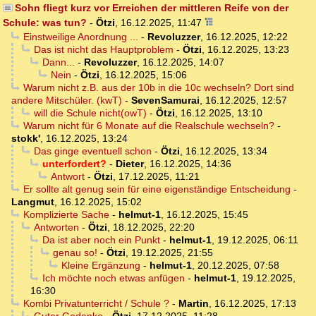
Sohn fliegt kurz vor Erreichen der mittleren Reife von der
Schule: was tun?
-
Ötzi
,
16.12.2025, 11:47
Einstweilige Anordnung ...
-
Revoluzzer
,
16.12.2025, 12:22
Das ist nicht das Hauptproblem
-
Ötzi
,
16.12.2025, 13:23
Dann...
-
Revoluzzer
,
16.12.2025, 14:07
Nein
-
Ötzi
,
16.12.2025, 15:06
Warum nicht z.B. aus der 10b in die 10c wechseln? Dort sind
andere Mitschüler. (kwT)
-
SevenSamurai
,
16.12.2025, 12:57
will die Schule nicht(owT)
-
Ötzi
,
16.12.2025, 13:10
Warum nicht für 6 Monate auf die Realschule wechseln?
-
stokk'
,
16.12.2025, 13:24
Das ginge eventuell schon
-
Ötzi
,
16.12.2025, 13:34
unterfordert?
-
Dieter
,
16.12.2025, 14:36
Antwort
-
Ötzi
,
17.12.2025, 11:21
Er sollte alt genug sein für eine eigenständige Entscheidung
-
Langmut
,
16.12.2025, 15:02
Komplizierte Sache
-
helmut-1
,
16.12.2025, 15:45
Antworten
-
Ötzi
,
18.12.2025, 22:20
Da ist aber noch ein Punkt
-
helmut-1
,
19.12.2025, 06:11
genau so!
-
Ötzi
,
19.12.2025, 21:55
Kleine Ergänzung
-
helmut-1
,
20.12.2025, 07:58
Ich möchte noch etwas anfügen
-
helmut-1
,
19.12.2025,
16:30
Kombi Privatunterricht / Schule ?
-
Martin
,
16.12.2025, 17:13