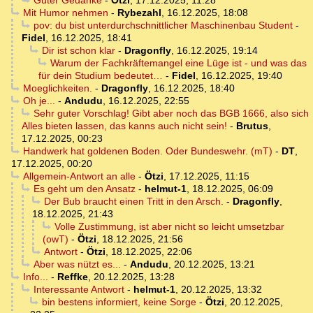
Guter Gedanke
-
Ötzi
,
17.12.2025, 11:28
Mit Humor nehmen
-
Rybezahl
,
16.12.2025, 18:08
pov: du bist unterdurchschnittlicher Maschinenbau Student
-
Fidel
,
16.12.2025, 18:41
Dir ist schon klar
-
Dragonfly
,
16.12.2025, 19:14
Warum der Fachkräftemangel eine Lüge ist - und was das
für dein Studium bedeutet…
-
Fidel
,
16.12.2025, 19:40
Moeglichkeiten.
-
Dragonfly
,
16.12.2025, 18:40
Oh je...
-
Andudu
,
16.12.2025, 22:55
Sehr guter Vorschlag! Gibt aber noch das BGB 1666, also sich
Alles bieten lassen, das kanns auch nicht sein!
-
Brutus
,
17.12.2025, 00:23
Handwerk hat goldenen Boden. Oder Bundeswehr. (mT)
-
DT
,
17.12.2025, 00:20
Allgemein-Antwort an alle
-
Ötzi
,
17.12.2025, 11:15
Es geht um den Ansatz
-
helmut-1
,
18.12.2025, 06:09
Der Bub braucht einen Tritt in den Arsch.
-
Dragonfly
,
18.12.2025, 21:43
Volle Zustimmung, ist aber nicht so leicht umsetzbar
(owT)
-
Ötzi
,
18.12.2025, 21:56
Antwort
-
Ötzi
,
18.12.2025, 22:06
Aber was nützt es...
-
Andudu
,
20.12.2025, 13:21
Info...
-
Reffke
,
20.12.2025, 13:28
Interessante Antwort
-
helmut-1
,
20.12.2025, 13:32
bin bestens informiert, keine Sorge
-
Ötzi
,
20.12.2025,