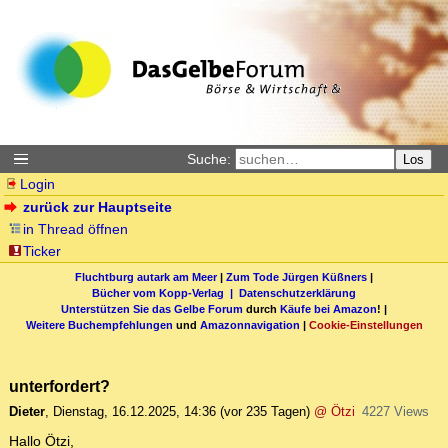
Suche:
Los
Login
zurück zur Hauptseite
in Thread öffnen
Ticker
Fluchtburg autark am Meer
|
Zum Tode Jürgen Küßners
|
Bücher vom Kopp-Verlag |
Datenschutzerklärung
Unterstützen Sie das Gelbe Forum
durch
Käufe bei Amazon
! |
Weitere Buchempfehlungen
und
Amazonnavigation
|
Cookie-Einstellungen
unterfordert?
Dieter
,
Dienstag, 16.12.2025, 14:36
(vor 235 Tagen)
@ Ötzi
4227 Views
Hallo Ötzi,