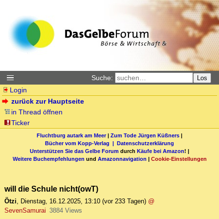
Suche:
Los
Login
zurück zur Hauptseite
in Thread öffnen
Ticker
Fluchtburg autark am Meer
|
Zum Tode Jürgen Küßners
|
Bücher vom Kopp-Verlag |
Datenschutzerklärung
Unterstützen Sie das Gelbe Forum
durch
Käufe bei Amazon
! |
Weitere Buchempfehlungen
und
Amazonnavigation
|
Cookie-Einstellungen
will die Schule nicht(owT)
Ötzi
,
Dienstag, 16.12.2025, 13:10
(vor 233 Tagen)
@
SevenSamurai
3884 Views