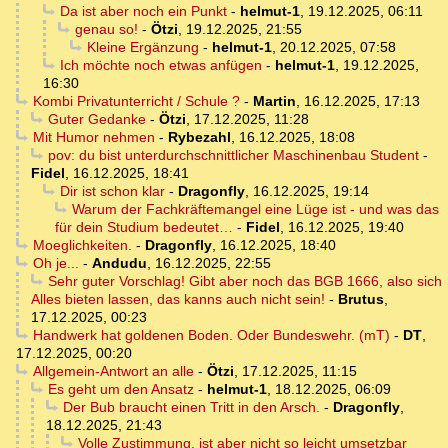
Da ist aber noch ein Punkt
-
helmut-1
,
19.12.2025, 06:11
genau so!
-
Ötzi
,
19.12.2025, 21:55
Kleine Ergänzung
-
helmut-1
,
20.12.2025, 07:58
Ich möchte noch etwas anfügen
-
helmut-1
,
19.12.2025,
16:30
Kombi Privatunterricht / Schule ?
-
Martin
,
16.12.2025, 17:13
Guter Gedanke
-
Ötzi
,
17.12.2025, 11:28
Mit Humor nehmen
-
Rybezahl
,
16.12.2025, 18:08
pov: du bist unterdurchschnittlicher Maschinenbau Student
-
Fidel
,
16.12.2025, 18:41
Dir ist schon klar
-
Dragonfly
,
16.12.2025, 19:14
Warum der Fachkräftemangel eine Lüge ist - und was das
für dein Studium bedeutet…
-
Fidel
,
16.12.2025, 19:40
Moeglichkeiten.
-
Dragonfly
,
16.12.2025, 18:40
Oh je...
-
Andudu
,
16.12.2025, 22:55
Sehr guter Vorschlag! Gibt aber noch das BGB 1666, also sich
Alles bieten lassen, das kanns auch nicht sein!
-
Brutus
,
17.12.2025, 00:23
Handwerk hat goldenen Boden. Oder Bundeswehr. (mT)
-
DT
,
17.12.2025, 00:20
Allgemein-Antwort an alle
-
Ötzi
,
17.12.2025, 11:15
Es geht um den Ansatz
-
helmut-1
,
18.12.2025, 06:09
Der Bub braucht einen Tritt in den Arsch.
-
Dragonfly
,
18.12.2025, 21:43
Volle Zustimmung, ist aber nicht so leicht umsetzbar