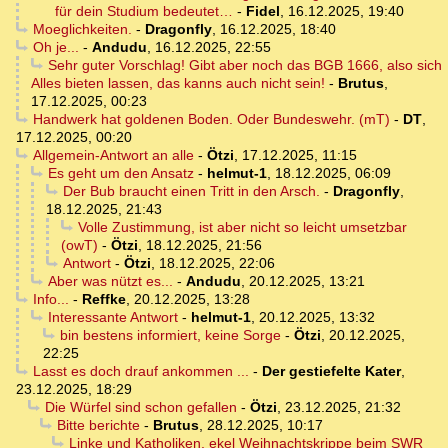
für dein Studium bedeutet…
-
Fidel
,
16.12.2025, 19:40
Moeglichkeiten.
-
Dragonfly
,
16.12.2025, 18:40
Oh je...
-
Andudu
,
16.12.2025, 22:55
Sehr guter Vorschlag! Gibt aber noch das BGB 1666, also sich
Alles bieten lassen, das kanns auch nicht sein!
-
Brutus
,
17.12.2025, 00:23
Handwerk hat goldenen Boden. Oder Bundeswehr. (mT)
-
DT
,
17.12.2025, 00:20
Allgemein-Antwort an alle
-
Ötzi
,
17.12.2025, 11:15
Es geht um den Ansatz
-
helmut-1
,
18.12.2025, 06:09
Der Bub braucht einen Tritt in den Arsch.
-
Dragonfly
,
18.12.2025, 21:43
Volle Zustimmung, ist aber nicht so leicht umsetzbar
(owT)
-
Ötzi
,
18.12.2025, 21:56
Antwort
-
Ötzi
,
18.12.2025, 22:06
Aber was nützt es...
-
Andudu
,
20.12.2025, 13:21
Info...
-
Reffke
,
20.12.2025, 13:28
Interessante Antwort
-
helmut-1
,
20.12.2025, 13:32
bin bestens informiert, keine Sorge
-
Ötzi
,
20.12.2025,
22:25
Lasst es doch drauf ankommen ...
-
Der gestiefelte Kater
,
23.12.2025, 18:29
Die Würfel sind schon gefallen
-
Ötzi
,
23.12.2025, 21:32
Bitte berichte
-
Brutus
,
28.12.2025, 10:17
Linke und Katholiken, ekel Weihnachtskrippe beim SWR