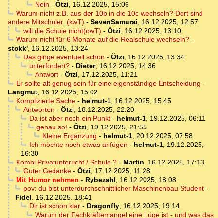
Nein
-
Ötzi
,
16.12.2025, 15:06
Warum nicht z.B. aus der 10b in die 10c wechseln? Dort sind
andere Mitschüler. (kwT)
-
SevenSamurai
,
16.12.2025, 12:57
will die Schule nicht(owT)
-
Ötzi
,
16.12.2025, 13:10
Warum nicht für 6 Monate auf die Realschule wechseln?
-
stokk'
,
16.12.2025, 13:24
Das ginge eventuell schon
-
Ötzi
,
16.12.2025, 13:34
unterfordert?
-
Dieter
,
16.12.2025, 14:36
Antwort
-
Ötzi
,
17.12.2025, 11:21
Er sollte alt genug sein für eine eigenständige Entscheidung
-
Langmut
,
16.12.2025, 15:02
Komplizierte Sache
-
helmut-1
,
16.12.2025, 15:45
Antworten
-
Ötzi
,
18.12.2025, 22:20
Da ist aber noch ein Punkt
-
helmut-1
,
19.12.2025, 06:11
genau so!
-
Ötzi
,
19.12.2025, 21:55
Kleine Ergänzung
-
helmut-1
,
20.12.2025, 07:58
Ich möchte noch etwas anfügen
-
helmut-1
,
19.12.2025,
16:30
Kombi Privatunterricht / Schule ?
-
Martin
,
16.12.2025, 17:13
Guter Gedanke
-
Ötzi
,
17.12.2025, 11:28
Mit Humor nehmen
-
Rybezahl
,
16.12.2025, 18:08
pov: du bist unterdurchschnittlicher Maschinenbau Student
-
Fidel
,
16.12.2025, 18:41
Dir ist schon klar
-
Dragonfly
,
16.12.2025, 19:14
Warum der Fachkräftemangel eine Lüge ist - und was das