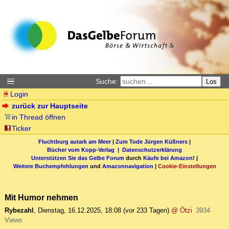
Suche:
Los
Login
zurück zur Hauptseite
in Thread öffnen
Ticker
Fluchtburg autark am Meer
|
Zum Tode Jürgen Küßners
|
Bücher vom Kopp-Verlag |
Datenschutzerklärung
Unterstützen Sie das Gelbe Forum
durch
Käufe bei Amazon
! |
Weitere Buchempfehlungen
und
Amazonnavigation
|
Cookie-Einstellungen
Mit Humor nehmen
Rybezahl
,
Dienstag, 16.12.2025, 18:08
(vor 233 Tagen)
@ Ötzi
3934
Views