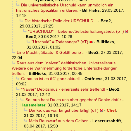
Die universalistische Urschuld kann unmöglich ein
histrorisches Spezifikum erklären.
-
BillHicks
,
29.03.2017,
12:18
Die historische Rolle der URSCHULD ..
-
Beo2
,
29.03.2017, 17:25
"URSCHULD" = Lebens-/Selbsterhaltungstrieb. (oT)
-
Beo2
,
30.03.2017, 10:26
"Urschuld" = Todesangst? (oT)
-
BillHicks
,
31.03.2017, 01:02
Eine Macht-, Staats- & Geldtheorie ..
-
Beo2
,
27.03.2017,
22:04
Raus aus dem "naiven" debitistischen Universalismus.
Weitere der Wahrnehmung förderliche Unterscheidungen
treffen.
-
BillHicks
,
31.03.2017, 00:45
Genauso ist es â€“ ganz aktuell.
-
Ostfriese
,
31.03.2017,
09:02
"Naiver" Debitismus - einerseits sehr treffend!
-
Beo2
,
31.03.2017, 12:42
So, nun hast Du es uns aber gegeben! Danke dafür
-
Hausmeister
,
31.03.2017, 14:17
Danke, das war längst überfällig! (oT)
-
Chef
,
31.03.2017, 16:16
Mein Rauswurf aus dem Gelben
-
Leserzuschrift
,
03.04.2017, 15:50