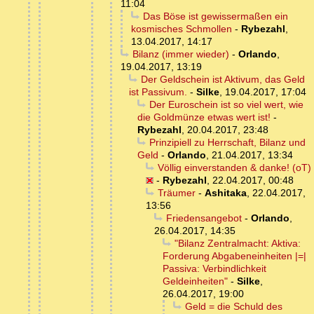
11:04
Das Böse ist gewissermaßen ein
kosmisches Schmollen
-
Rybezahl
,
13.04.2017, 14:17
Bilanz (immer wieder)
-
Orlando
,
19.04.2017, 13:19
Der Geldschein ist Aktivum, das Geld
ist Passivum.
-
Silke
,
19.04.2017, 17:04
Der Euroschein ist so viel wert, wie
die Goldmünze etwas wert ist!
-
Rybezahl
,
20.04.2017, 23:48
Prinzipiell zu Herrschaft, Bilanz und
Geld
-
Orlando
,
21.04.2017, 13:34
Völlig einverstanden & danke! (oT)
-
Rybezahl
,
22.04.2017, 00:48
Träumer
-
Ashitaka
,
22.04.2017,
13:56
Friedensangebot
-
Orlando
,
26.04.2017, 14:35
"Bilanz Zentralmacht: Aktiva:
Forderung Abgabeneinheiten |=|
Passiva: Verbindlichkeit
Geldeinheiten"
-
Silke
,
26.04.2017, 19:00
Geld = die Schuld des