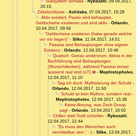
Subsystem Somalia
-
Rybezahl
,
09.04.2017,
20:15
Zirkelschlüsse
-
Ashitaka
,
07.04.2017, 15:28
Aktiv existiert, Passiv wird behauptet,
Geldscheine existieren und sind aktiv
-
Orlando
,
10.04.2017, 09:56
"Geldscheine existieren (habe gerade welche
vor mir liegen)"
-
Silke
,
11.04.2017, 14:51
Passiva sind Behauptungen ohne eigene
Existenz
-
Orlando
,
12.04.2017, 10:46
Quatsch. Genau andersrum. Aktiva in der
Buchführung sind Behauptungen
(Wunschdenken), während Passiva immer
äusserst real sind (oT)
-
Mephistopheles
,
12.04.2017, 11:10
Sag ich doch: Mythisierung der Schuld
-
Orlando
,
12.04.2017, 11:50
Schuld ist kein Mythos, sondern real
-
Mephistopheles
,
12.04.2017, 15:38
Keine Ahnung, was Zech Group
sagt
-
Orlando
,
13.04.2017, 10:02
Chillen statt Gold schürfen
-
Rybezahl
,
12.04.2017, 22:44
"Es muss den Menschen auch
vermittelbar sein." :-)
-
Silke
,
13.04.2017,