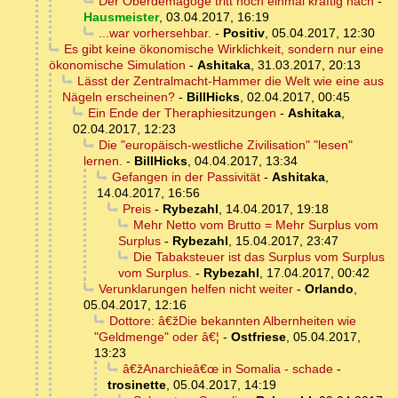
Der Oberdemagoge tritt noch einmal kräftig nach
-
Hausmeister
,
03.04.2017, 16:19
...war vorhersehbar.
-
Positiv
,
05.04.2017, 12:30
Es gibt keine ökonomische Wirklichkeit, sondern nur eine
ökonomische Simulation
-
Ashitaka
,
31.03.2017, 20:13
Lässt der Zentralmacht-Hammer die Welt wie eine aus
Nägeln erscheinen?
-
BillHicks
,
02.04.2017, 00:45
Ein Ende der Theraphiesitzungen
-
Ashitaka
,
02.04.2017, 12:23
Die "europäisch-westliche Zivilisation" "lesen"
lernen.
-
BillHicks
,
04.04.2017, 13:34
Gefangen in der Passivität
-
Ashitaka
,
14.04.2017, 16:56
Preis
-
Rybezahl
,
14.04.2017, 19:18
Mehr Netto vom Brutto = Mehr Surplus vom
Surplus
-
Rybezahl
,
15.04.2017, 23:47
Die Tabaksteuer ist das Surplus vom Surplus
vom Surplus.
-
Rybezahl
,
17.04.2017, 00:42
Verunklarungen helfen nicht weiter
-
Orlando
,
05.04.2017, 12:16
Dottore: â€žDie bekannten Albernheiten wie
"Geldmenge" oder â€¦
-
Ostfriese
,
05.04.2017,
13:23
â€žAnarchieâ€œ in Somalia - schade
-
trosinette
,
05.04.2017, 14:19