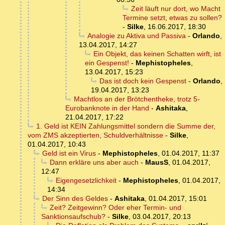
Zeit läuft nur dort, wo Macht
Termine setzt, etwas zu sollen?
-
Silke
,
16.06.2017, 18:30
Analogie zu Aktiva und Passiva
-
Orlando
,
13.04.2017, 14:27
Ein Objekt, das keinen Schatten wirft, ist
ein Gespenst!
-
Mephistopheles
,
13.04.2017, 15:23
Das ist doch kein Gespenst
-
Orlando
,
19.04.2017, 13:23
Machtlos an der Brötchentheke, trotz 5-
Eurobanknote in der Hand
-
Ashitaka
,
21.04.2017, 17:22
1. Geld ist KEIN Zahlungsmittel sondern die Summe der,
vom ZMS akzeptierten, Schuldverhältnisse
-
Silke
,
01.04.2017, 10:43
Geld ist ein Virus
-
Mephistopheles
,
01.04.2017, 11:37
Dann erkläre uns aber auch
-
MausS
,
01.04.2017,
12:47
Eigengesetzlichkeit
-
Mephistopheles
,
01.04.2017,
14:34
Der Sinn des Geldes
-
Ashitaka
,
01.04.2017, 15:01
Zeit? Zeitgewinn? Oder eher Termin- und
Sanktionsaufschub?
-
Silke
,
03.04.2017, 20:13