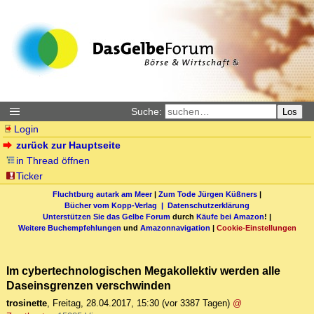
Suche:
Los
Login
zurück zur Hauptseite
in Thread öffnen
Ticker
Fluchtburg autark am Meer
|
Zum Tode Jürgen Küßners
|
Bücher vom Kopp-Verlag |
Datenschutzerklärung
Unterstützen Sie das Gelbe Forum
durch
Käufe bei Amazon
! |
Weitere Buchempfehlungen
und
Amazonnavigation
|
Cookie-Einstellungen
Im cybertechnologischen Megakollektiv werden alle
Daseinsgrenzen verschwinden
trosinette
,
Freitag, 28.04.2017, 15:30
(vor 3387 Tagen)
@