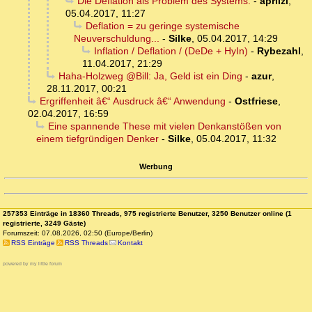
Die Deflation als Problem des Systems.
-
aprilzi
,
05.04.2017, 11:27
Deflation = zu geringe systemische
Neuverschuldung...
-
Silke
,
05.04.2017, 14:29
Inflation / Deflation / (DeDe + HyIn)
-
Rybezahl
,
11.04.2017, 21:29
Haha-Holzweg @Bill: Ja, Geld ist ein Ding
-
azur
,
28.11.2017, 00:21
Ergriffenheit â€“ Ausdruck â€“ Anwendung
-
Ostfriese
,
02.04.2017, 16:59
Eine spannende These mit vielen Denkanstößen von
einem tiefgründigen Denker
-
Silke
,
05.04.2017, 11:32
Werbung
257353 Einträge in 18360 Threads, 975 registrierte Benutzer, 3250 Benutzer online (1
registrierte, 3249 Gäste)
Forumszeit: 07.08.2026, 02:50 (Europe/Berlin)
RSS Einträge
RSS Threads
Kontakt
powered by my little forum