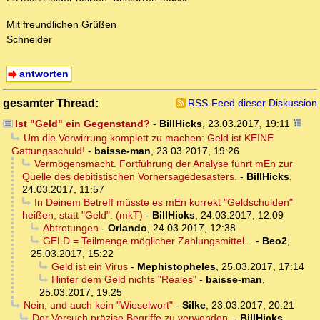
Mit freundlichen Grüßen
Schneider
antworten
gesamter Thread:
RSS-Feed dieser Diskussion
Ist "Geld" ein Gegenstand?
-
BillHicks
,
23.03.2017, 19:11
Um die Verwirrung komplett zu machen: Geld ist KEINE
Gattungsschuld!
-
baisse-man
,
23.03.2017, 19:26
Vermögensmacht. Fortführung der Analyse führt mEn zur
Quelle des debitistischen Vorhersagedesasters.
-
BillHicks
,
24.03.2017, 11:57
In Deinem Betreff müsste es mEn korrekt "Geldschulden"
heißen, statt "Geld". (mkT)
-
BillHicks
,
24.03.2017, 12:09
Abtretungen
-
Orlando
,
24.03.2017, 12:38
GELD = Teilmenge möglicher Zahlungsmittel ..
-
Beo2
,
25.03.2017, 15:22
Geld ist ein Virus
-
Mephistopheles
,
25.03.2017, 17:14
Hinter dem Geld nichts "Reales"
-
baisse-man
,
25.03.2017, 19:25
Nein, und auch kein "Wieselwort"
-
Silke
,
23.03.2017, 20:21
Der Versuch präzise Begriffe zu verwenden,
-
BillHicks
,