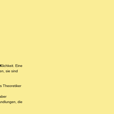
K
lichkeit. Eine
en, sie sind
ns Theoretiker
 aber
andlungen, die