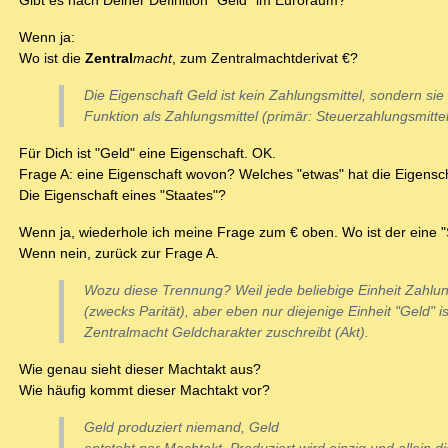
Gibt es nach Deiner Definition "Geld" im Euroraum?
Wenn ja:
Wo ist die
Zentral
macht
, zum Zentralmachtderivat €?
Die Eigenschaft Geld ist kein Zahlungsmittel, sondern sie 
Funktion als Zahlungsmittel (primär: Steuerzahlungsmittel
Für Dich ist "Geld" eine Eigenschaft. OK.
Frage A: eine Eigenschaft wovon? Welches "etwas" hat die Eigensc
Die Eigenschaft eines "Staates"?
Wenn ja, wiederhole ich meine Frage zum € oben. Wo ist der eine "
Wenn nein, zurück zur Frage A.
Wozu diese Trennung? Weil jede beliebige Einheit Zahlun
(zwecks Parität), aber eben nur diejenige Einheit "Geld" is
Zentralmacht Geldcharakter zuschreibt (Akt).
Wie genau sieht dieser Machtakt aus?
Wie häufig kommt dieser Machtakt vor?
Geld produziert niemand, Geld