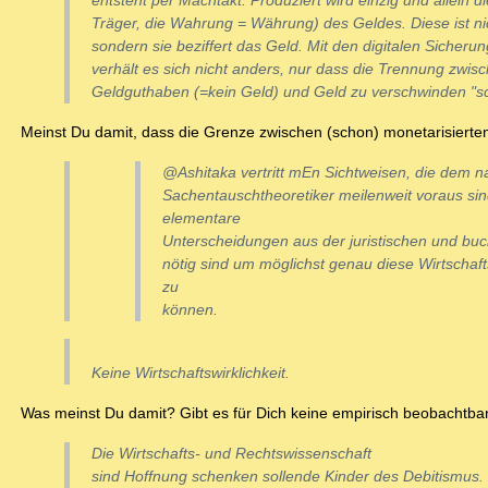
entsteht per Machtakt. Produziert wird einzig und allein d
Träger, die Wahrung = Währung) des Geldes. Diese ist ni
sondern sie beziffert das Geld. Mit den digitalen Sicher
verhält es sich nicht anders, nur dass die Trennung zwis
Geldguthaben (=kein Geld) und Geld zu verschwinden "sc
Meinst Du damit, dass die Grenze zwischen (schon) monetarisierte
@Ashitaka vertritt mEn Sichtweisen, die dem 
Sachentauschtheoretiker meilenweit voraus sin
elementare
Unterscheidungen aus der juristischen und buch
nötig sind um möglichst genau diese Wirtschaf
zu
können.
Keine Wirtschaftswirklichkeit.
Was meinst Du damit? Gibt es für Dich keine empirisch beobachtba
Die Wirtschafts- und Rechtswissenschaft
sind Hoffnung schenken sollende Kinder des Debitismus.