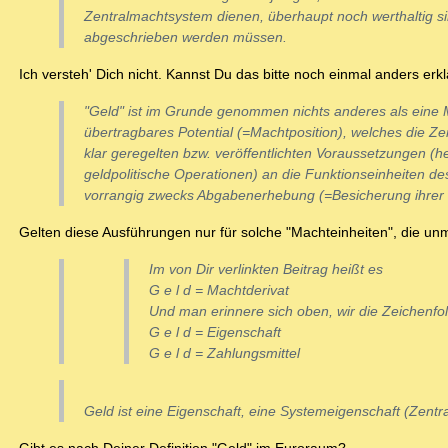
Zentralmachtsystem dienen, überhaupt noch werthaltig si
abgeschrieben werden müssen.
Ich versteh' Dich nicht. Kannst Du das bitte noch einmal anders er
"Geld" ist im Grunde genommen nichts anderes als eine M
übertragbares Potential (=Machtposition), welches die Ze
klar geregelten bzw. veröffentlichten Voraussetzungen (h
geldpolitische Operationen) an die Funktionseinheiten d
vorrangig zwecks Abgabenerhebung (=Besicherung ihrer P
Gelten diese Ausführungen nur für solche "Machteinheiten", die un
Im von Dir verlinkten Beitrag heißt es
G e l d = Machtderivat
Und man erinnere sich oben, wir die Zeichenfo
G e l d = Eigenschaft
G e l d = Zahlungsmittel
Geld ist eine Eigenschaft, eine Systemeigenschaft (Zentr