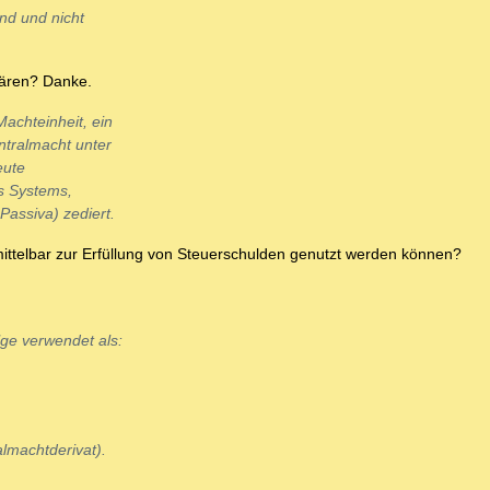
nd und nicht
klären? Danke.
achteinheit, ein
ntralmacht unter
eute
es Systems,
assiva) zediert.
mittelbar zur Erfüllung von Steuerschulden genutzt werden können?
lge verwendet als:
almachtderivat).