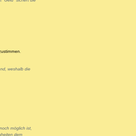
 "Geld" sichert die
 zustimmen.
und, weshalb die
och möglich ist,
inheiten dem