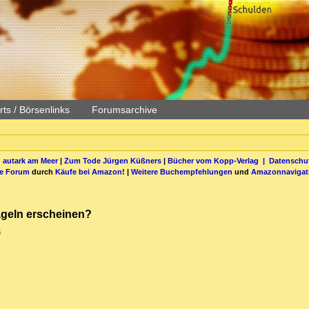
ts / Börsenlinks
Forumsarchive
 autark am Meer
|
Zum Tode Jürgen Küßners
|
Bücher vom Kopp-Verlag |
Datenschut
be Forum
durch
Käufe bei Amazon
! |
Weitere Buchempfehlungen
und
Amazonnavigat
ägeln erscheinen?
s