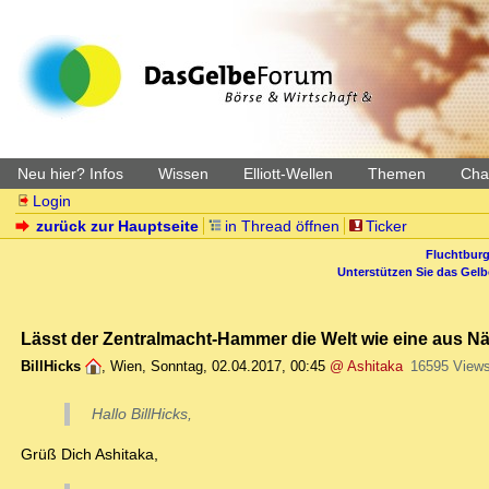
Neu hier? Infos
Wissen
Elliott-Wellen
Themen
Char
Login
zurück zur Hauptseite
in Thread öffnen
Ticker
Fluchtburg
Unterstützen Sie das Gel
Lässt der Zentralmacht-Hammer die Welt wie eine aus N
BillHicks
,
Wien
,
Sonntag, 02.04.2017, 00:45
@ Ashitaka
16595 View
Hallo BillHicks,
Grüß Dich Ashitaka,