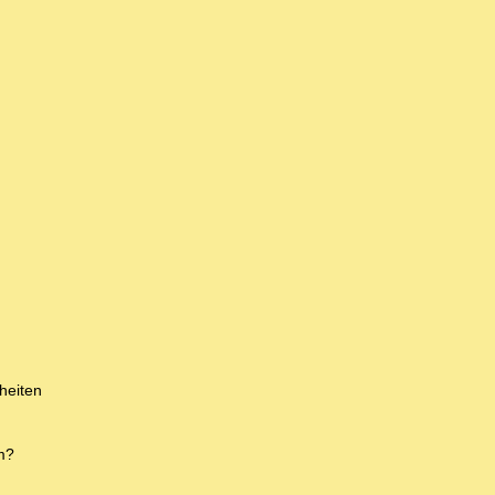
heiten
m?