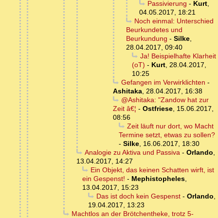
Passivierung
-
Kurt
,
04.05.2017, 18:21
Noch einmal: Unterschied
Beurkundetes und
Beurkundung
-
Silke
,
28.04.2017, 09:40
Ja! Beispielhafte Klarheit
(oT)
-
Kurt
,
28.04.2017,
10:25
Gefangen im Verwirklichten
-
Ashitaka
,
28.04.2017, 16:38
@Ashitaka: "Zandow hat zur
Zeit â€¦
-
Ostfriese
,
15.06.2017,
08:56
Zeit läuft nur dort, wo Macht
Termine setzt, etwas zu sollen?
-
Silke
,
16.06.2017, 18:30
Analogie zu Aktiva und Passiva
-
Orlando
,
13.04.2017, 14:27
Ein Objekt, das keinen Schatten wirft, ist
ein Gespenst!
-
Mephistopheles
,
13.04.2017, 15:23
Das ist doch kein Gespenst
-
Orlando
,
19.04.2017, 13:23
Machtlos an der Brötchentheke, trotz 5-