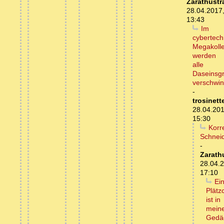
Zarathustr
28.04.2017
13:43
Im
cybertech
Megakolle
werden
alle
Daseinsg
verschwi
-
trosinett
28.04.201
15:30
Korr
Schnei
-
Zarath
28.04.
17:10
Ei
Plätz
ist in
mein
Gedäc