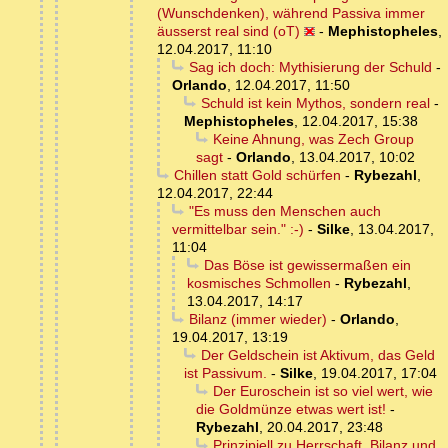
(Wunschdenken), während Passiva immer
äusserst real sind (oT)
-
Mephistopheles
,
12.04.2017, 11:10
Sag ich doch: Mythisierung der Schuld
-
Orlando
,
12.04.2017, 11:50
Schuld ist kein Mythos, sondern real
-
Mephistopheles
,
12.04.2017, 15:38
Keine Ahnung, was Zech Group
sagt
-
Orlando
,
13.04.2017, 10:02
Chillen statt Gold schürfen
-
Rybezahl
,
12.04.2017, 22:44
"Es muss den Menschen auch
vermittelbar sein." :-)
-
Silke
,
13.04.2017,
11:04
Das Böse ist gewissermaßen ein
kosmisches Schmollen
-
Rybezahl
,
13.04.2017, 14:17
Bilanz (immer wieder)
-
Orlando
,
19.04.2017, 13:19
Der Geldschein ist Aktivum, das Geld
ist Passivum.
-
Silke
,
19.04.2017, 17:04
Der Euroschein ist so viel wert, wie
die Goldmünze etwas wert ist!
-
Rybezahl
,
20.04.2017, 23:48
Prinzipiell zu Herrschaft, Bilanz und