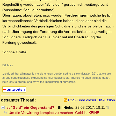
Regelmäßig werden aber "Schulden" gerade nicht weitergerecht
(Ausnahme: Schuldübernahme).
Übertragen, abgetreten, usw. werden
Forderungen
, welche freilich
korrespondierende Verbindlichkeiten haben, diese aber sind die
Verbindlichkeiten des jeweiligen Schuldners und sie verbleiben auch
nach Übertragung der Forderung die Verbindlichkeit des jeweiligen
Schuldners. Lediglich der Gläubiger hat mit Übertragung der
Fordung gewechselt.
Schöne Grüße!
--
BillHicks
..realized that all matter is merely energy condensed to a slow vibration â€“ that we are
all one consciousness experiencing itself subjectively. There's no such thing as death,
life is only a dream, and we're the imagination of ourselves.
antworten
gesamter Thread:
RSS-Feed dieser Diskussion
Ist "Geld" ein Gegenstand?
-
BillHicks
,
23.03.2017, 19:11
Um die Verwirrung komplett zu machen: Geld ist KEINE