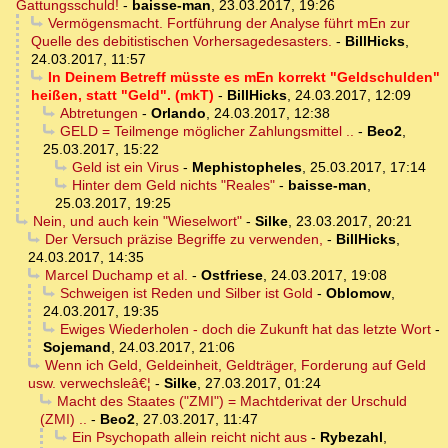
Gattungsschuld!
-
baisse-man
,
23.03.2017, 19:26
Vermögensmacht. Fortführung der Analyse führt mEn zur
Quelle des debitistischen Vorhersagedesasters.
-
BillHicks
,
24.03.2017, 11:57
In Deinem Betreff müsste es mEn korrekt "Geldschulden"
heißen, statt "Geld". (mkT)
-
BillHicks
,
24.03.2017, 12:09
Abtretungen
-
Orlando
,
24.03.2017, 12:38
GELD = Teilmenge möglicher Zahlungsmittel ..
-
Beo2
,
25.03.2017, 15:22
Geld ist ein Virus
-
Mephistopheles
,
25.03.2017, 17:14
Hinter dem Geld nichts "Reales"
-
baisse-man
,
25.03.2017, 19:25
Nein, und auch kein "Wieselwort"
-
Silke
,
23.03.2017, 20:21
Der Versuch präzise Begriffe zu verwenden,
-
BillHicks
,
24.03.2017, 14:35
Marcel Duchamp et al.
-
Ostfriese
,
24.03.2017, 19:08
Schweigen ist Reden und Silber ist Gold
-
Oblomow
,
24.03.2017, 19:35
Ewiges Wiederholen - doch die Zukunft hat das letzte Wort
-
Sojemand
,
24.03.2017, 21:06
Wenn ich Geld, Geldeinheit, Geldträger, Forderung auf Geld
usw. verwechsleâ€¦
-
Silke
,
27.03.2017, 01:24
Macht des Staates ("ZMI") = Machtderivat der Urschuld
(ZMI) ..
-
Beo2
,
27.03.2017, 11:47
Ein Psychopath allein reicht nicht aus
-
Rybezahl
,