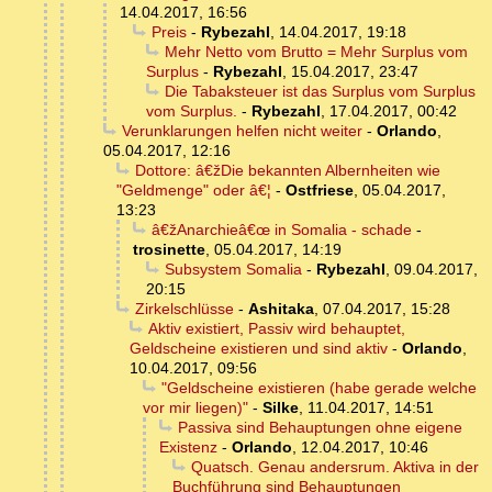
14.04.2017, 16:56
Preis
-
Rybezahl
,
14.04.2017, 19:18
Mehr Netto vom Brutto = Mehr Surplus vom
Surplus
-
Rybezahl
,
15.04.2017, 23:47
Die Tabaksteuer ist das Surplus vom Surplus
vom Surplus.
-
Rybezahl
,
17.04.2017, 00:42
Verunklarungen helfen nicht weiter
-
Orlando
,
05.04.2017, 12:16
Dottore: â€žDie bekannten Albernheiten wie
"Geldmenge" oder â€¦
-
Ostfriese
,
05.04.2017,
13:23
â€žAnarchieâ€œ in Somalia - schade
-
trosinette
,
05.04.2017, 14:19
Subsystem Somalia
-
Rybezahl
,
09.04.2017,
20:15
Zirkelschlüsse
-
Ashitaka
,
07.04.2017, 15:28
Aktiv existiert, Passiv wird behauptet,
Geldscheine existieren und sind aktiv
-
Orlando
,
10.04.2017, 09:56
"Geldscheine existieren (habe gerade welche
vor mir liegen)"
-
Silke
,
11.04.2017, 14:51
Passiva sind Behauptungen ohne eigene
Existenz
-
Orlando
,
12.04.2017, 10:46
Quatsch. Genau andersrum. Aktiva in der
Buchführung sind Behauptungen