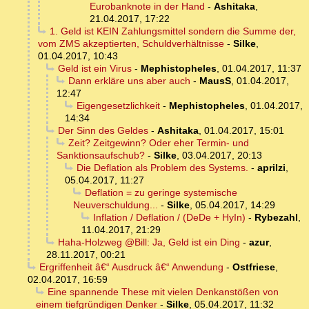
Eurobanknote in der Hand
-
Ashitaka
,
21.04.2017, 17:22
1. Geld ist KEIN Zahlungsmittel sondern die Summe der,
vom ZMS akzeptierten, Schuldverhältnisse
-
Silke
,
01.04.2017, 10:43
Geld ist ein Virus
-
Mephistopheles
,
01.04.2017, 11:37
Dann erkläre uns aber auch
-
MausS
,
01.04.2017,
12:47
Eigengesetzlichkeit
-
Mephistopheles
,
01.04.2017,
14:34
Der Sinn des Geldes
-
Ashitaka
,
01.04.2017, 15:01
Zeit? Zeitgewinn? Oder eher Termin- und
Sanktionsaufschub?
-
Silke
,
03.04.2017, 20:13
Die Deflation als Problem des Systems.
-
aprilzi
,
05.04.2017, 11:27
Deflation = zu geringe systemische
Neuverschuldung...
-
Silke
,
05.04.2017, 14:29
Inflation / Deflation / (DeDe + HyIn)
-
Rybezahl
,
11.04.2017, 21:29
Haha-Holzweg @Bill: Ja, Geld ist ein Ding
-
azur
,
28.11.2017, 00:21
Ergriffenheit â€“ Ausdruck â€“ Anwendung
-
Ostfriese
,
02.04.2017, 16:59
Eine spannende These mit vielen Denkanstößen von
einem tiefgründigen Denker
-
Silke
,
05.04.2017, 11:32