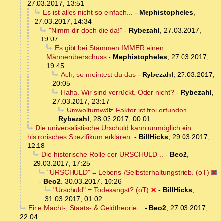
27.03.2017, 13:51
Es ist alles nicht so einfach...
-
Mephistopheles
,
27.03.2017, 14:34
"Nimm dir doch die da!"
-
Rybezahl
,
27.03.2017,
19:07
Es gibt bei Stämmen IMMER einen
Männerüberschuss
-
Mephistopheles
,
27.03.2017,
19:45
Ach, so meintest du das
-
Rybezahl
,
27.03.2017,
20:05
Haha. Wir sind verrückt. Oder nicht?
-
Rybezahl
,
27.03.2017, 23:17
Umweltumwälz-Faktor ist frei erfunden
-
Rybezahl
,
28.03.2017, 00:01
Die universalistische Urschuld kann unmöglich ein
histrorisches Spezifikum erklären.
-
BillHicks
,
29.03.2017,
12:18
Die historische Rolle der URSCHULD ..
-
Beo2
,
29.03.2017, 17:25
"URSCHULD" = Lebens-/Selbsterhaltungstrieb. (oT)
-
Beo2
,
30.03.2017, 10:26
"Urschuld" = Todesangst? (oT)
-
BillHicks
,
31.03.2017, 01:02
Eine Macht-, Staats- & Geldtheorie ..
-
Beo2
,
27.03.2017,
22:04