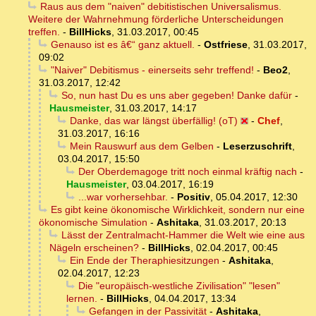
Raus aus dem "naiven" debitistischen Universalismus.
Weitere der Wahrnehmung förderliche Unterscheidungen
treffen.
-
BillHicks
,
31.03.2017, 00:45
Genauso ist es â€“ ganz aktuell.
-
Ostfriese
,
31.03.2017,
09:02
"Naiver" Debitismus - einerseits sehr treffend!
-
Beo2
,
31.03.2017, 12:42
So, nun hast Du es uns aber gegeben! Danke dafür
-
Hausmeister
,
31.03.2017, 14:17
Danke, das war längst überfällig! (oT)
-
Chef
,
31.03.2017, 16:16
Mein Rauswurf aus dem Gelben
-
Leserzuschrift
,
03.04.2017, 15:50
Der Oberdemagoge tritt noch einmal kräftig nach
-
Hausmeister
,
03.04.2017, 16:19
...war vorhersehbar.
-
Positiv
,
05.04.2017, 12:30
Es gibt keine ökonomische Wirklichkeit, sondern nur eine
ökonomische Simulation
-
Ashitaka
,
31.03.2017, 20:13
Lässt der Zentralmacht-Hammer die Welt wie eine aus
Nägeln erscheinen?
-
BillHicks
,
02.04.2017, 00:45
Ein Ende der Theraphiesitzungen
-
Ashitaka
,
02.04.2017, 12:23
Die "europäisch-westliche Zivilisation" "lesen"
lernen.
-
BillHicks
,
04.04.2017, 13:34
Gefangen in der Passivität
-
Ashitaka
,