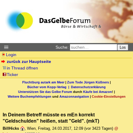
Suche:
Los
Login
zurück zur Hauptseite
in Thread öffnen
Ticker
Fluchtburg autark am Meer
|
Zum Tode Jürgen Küßners
|
Bücher vom Kopp-Verlag |
Datenschutzerklärung
Unterstützen Sie das Gelbe Forum
durch
Käufe bei Amazon
! |
Weitere Buchempfehlungen
und
Amazonnavigation
|
Cookie-Einstellungen
In Deinem Betreff müsste es mEn korrekt
"Geldschulden" heißen, statt "Geld". (mkT)
BillHicks
,
Wien
,
Freitag, 24.03.2017, 12:09
(vor 3423 Tagen)
@