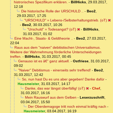
histrorisches Spezifikum erklären.
-
BillHicks
,
29.03.2017,
12:18
Die historische Rolle der URSCHULD ..
-
Beo2
,
29.03.2017, 17:25
"URSCHULD" = Lebens-/Selbsterhaltungstrieb. (oT)
-
Beo2
,
30.03.2017, 10:26
"Urschuld" = Todesangst? (oT)
-
BillHicks
,
31.03.2017, 01:02
Eine Macht-, Staats- & Geldtheorie ..
-
Beo2
,
27.03.2017,
22:04
Raus aus dem "naiven" debitistischen Universalismus.
Weitere der Wahrnehmung förderliche Unterscheidungen
treffen.
-
BillHicks
,
31.03.2017, 00:45
Genauso ist es â€“ ganz aktuell.
-
Ostfriese
,
31.03.2017,
09:02
"Naiver" Debitismus - einerseits sehr treffend!
-
Beo2
,
31.03.2017, 12:42
So, nun hast Du es uns aber gegeben! Danke dafür
-
Hausmeister
,
31.03.2017, 14:17
Danke, das war längst überfällig! (oT)
-
Chef
,
31.03.2017, 16:16
Mein Rauswurf aus dem Gelben
-
Leserzuschrift
,
03.04.2017, 15:50
Der Oberdemagoge tritt noch einmal kräftig nach
-
Hausmeister
,
03.04.2017, 16:19