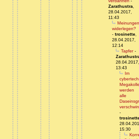
verbannen
-
Zarathustra
,
28.04.2017,
11:43
Meinunge
widerlegen?
-
trosinette
,
28.04.2017,
12:14
Tapfer
-
Zarathustr
28.04.2017
13:43
Im
cybertech
Megakolle
werden
alle
Daseinsg
verschwi
-
trosinett
28.04.201
15:30
Korr