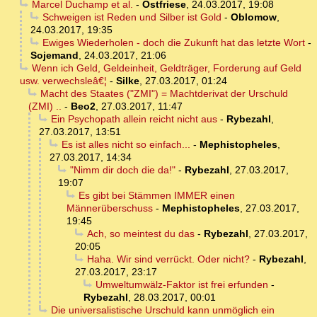
Marcel Duchamp et al.
-
Ostfriese
,
24.03.2017, 19:08
Schweigen ist Reden und Silber ist Gold
-
Oblomow
,
24.03.2017, 19:35
Ewiges Wiederholen - doch die Zukunft hat das letzte Wort
-
Sojemand
,
24.03.2017, 21:06
Wenn ich Geld, Geldeinheit, Geldträger, Forderung auf Geld
usw. verwechsleâ€¦
-
Silke
,
27.03.2017, 01:24
Macht des Staates ("ZMI") = Machtderivat der Urschuld
(ZMI) ..
-
Beo2
,
27.03.2017, 11:47
Ein Psychopath allein reicht nicht aus
-
Rybezahl
,
27.03.2017, 13:51
Es ist alles nicht so einfach...
-
Mephistopheles
,
27.03.2017, 14:34
"Nimm dir doch die da!"
-
Rybezahl
,
27.03.2017,
19:07
Es gibt bei Stämmen IMMER einen
Männerüberschuss
-
Mephistopheles
,
27.03.2017,
19:45
Ach, so meintest du das
-
Rybezahl
,
27.03.2017,
20:05
Haha. Wir sind verrückt. Oder nicht?
-
Rybezahl
,
27.03.2017, 23:17
Umweltumwälz-Faktor ist frei erfunden
-
Rybezahl
,
28.03.2017, 00:01
Die universalistische Urschuld kann unmöglich ein