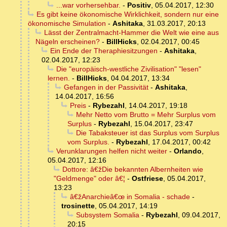
...war vorhersehbar.
-
Positiv
,
05.04.2017, 12:30
Es gibt keine ökonomische Wirklichkeit, sondern nur eine
ökonomische Simulation
-
Ashitaka
,
31.03.2017, 20:13
Lässt der Zentralmacht-Hammer die Welt wie eine aus
Nägeln erscheinen?
-
BillHicks
,
02.04.2017, 00:45
Ein Ende der Theraphiesitzungen
-
Ashitaka
,
02.04.2017, 12:23
Die "europäisch-westliche Zivilisation" "lesen"
lernen.
-
BillHicks
,
04.04.2017, 13:34
Gefangen in der Passivität
-
Ashitaka
,
14.04.2017, 16:56
Preis
-
Rybezahl
,
14.04.2017, 19:18
Mehr Netto vom Brutto = Mehr Surplus vom
Surplus
-
Rybezahl
,
15.04.2017, 23:47
Die Tabaksteuer ist das Surplus vom Surplus
vom Surplus.
-
Rybezahl
,
17.04.2017, 00:42
Verunklarungen helfen nicht weiter
-
Orlando
,
05.04.2017, 12:16
Dottore: â€žDie bekannten Albernheiten wie
"Geldmenge" oder â€¦
-
Ostfriese
,
05.04.2017,
13:23
â€žAnarchieâ€œ in Somalia - schade
-
trosinette
,
05.04.2017, 14:19
Subsystem Somalia
-
Rybezahl
,
09.04.2017,
20:15