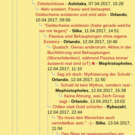
Zirkelschlüsse
-
Ashitaka
,
07.04.2017, 15:28
Aktiv existiert, Passiv wird behauptet,
Geldscheine existieren und sind aktiv
-
Orlando
,
10.04.2017, 09:56
"Geldscheine existieren (habe gerade welche
vor mir liegen)"
-
Silke
,
11.04.2017, 14:51
Passiva sind Behauptungen ohne eigene
Existenz
-
Orlando
,
12.04.2017, 10:46
Quatsch. Genau andersrum. Aktiva in der
Buchführung sind Behauptungen
(Wunschdenken), während Passiva immer
äusserst real sind (oT)
-
Mephistopheles
,
12.04.2017, 11:10
Sag ich doch: Mythisierung der Schuld
-
Orlando
,
12.04.2017, 11:50
Schuld ist kein Mythos, sondern real
-
Mephistopheles
,
12.04.2017, 15:38
Keine Ahnung, was Zech Group
sagt
-
Orlando
,
13.04.2017, 10:02
Chillen statt Gold schürfen
-
Rybezahl
,
12.04.2017, 22:44
"Es muss den Menschen auch
vermittelbar sein." :-)
-
Silke
,
13.04.2017,
11:04
Das Böse ist gewissermaßen ein