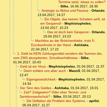
Termine setzt, etwas zu sollen?
-
Silke
,
16.06.2017, 18:30
Analogie zu Aktiva und Passiva
-
Orlando
,
13.04.2017, 14:27
Ein Objekt, das keinen Schatten wirft, ist
ein Gespenst!
-
Mephistopheles
,
13.04.2017, 15:23
Das ist doch kein Gespenst
-
Orlando
,
19.04.2017, 13:23
Machtlos an der Brötchentheke, trotz 5-
Eurobanknote in der Hand
-
Ashitaka
,
21.04.2017, 17:22
1. Geld ist KEIN Zahlungsmittel sondern die Summe der,
vom ZMS akzeptierten, Schuldverhältnisse
-
Silke
,
01.04.2017, 10:43
Geld ist ein Virus
-
Mephistopheles
,
01.04.2017, 11:37
Dann erkläre uns aber auch
-
MausS
,
01.04.2017,
12:47
Eigengesetzlichkeit
-
Mephistopheles
,
01.04.2017,
14:34
Der Sinn des Geldes
-
Ashitaka
,
01.04.2017, 15:01
Zeit? Zeitgewinn? Oder eher Termin- und
Sanktionsaufschub?
-
Silke
,
03.04.2017, 20:13
Die Deflation als Problem des Systems.
-
aprilzi
,
05.04.2017, 11:27