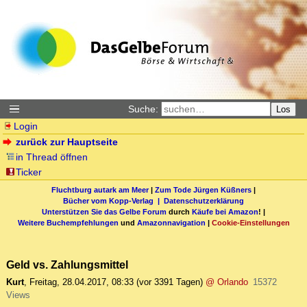
Suche:
Los
Login
zurück zur Hauptseite
in Thread öffnen
Ticker
Fluchtburg autark am Meer
|
Zum Tode Jürgen Küßners
|
Bücher vom Kopp-Verlag |
Datenschutzerklärung
Unterstützen Sie das Gelbe Forum
durch
Käufe bei Amazon
! |
Weitere Buchempfehlungen
und
Amazonnavigation
|
Cookie-Einstellungen
Geld vs. Zahlungsmittel
Kurt
,
Freitag, 28.04.2017, 08:33
(vor 3391 Tagen)
@ Orlando
15372
Views