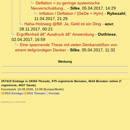
Deflation = zu geringe systemische
Neuverschuldung...
-
Silke
,
05.04.2017, 14:29
Inflation / Deflation / (DeDe + HyIn)
-
Rybezahl
,
11.04.2017, 21:29
Haha-Holzweg @Bill: Ja, Geld ist ein Ding
-
azur
,
28.11.2017, 00:21
Ergriffenheit â€“ Ausdruck â€“ Anwendung
-
Ostfriese
,
02.04.2017, 16:59
Eine spannende These mit vielen Denkanstößen von
einem tiefgründigen Denker
-
Silke
,
05.04.2017, 11:32
Werbung
257415 Einträge in 18366 Threads, 975 registrierte Benutzer, 4644 Benutzer online (7
registrierte, 4637 Gäste)
Forumszeit: 10.08.2026, 12:08 (Europe/Berlin)
RSS Einträge
RSS Threads
Kontakt
powered by my little forum