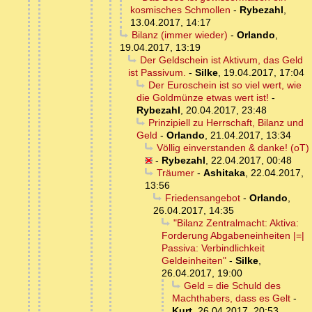
kosmisches Schmollen
-
Rybezahl
,
13.04.2017, 14:17
Bilanz (immer wieder)
-
Orlando
,
19.04.2017, 13:19
Der Geldschein ist Aktivum, das Geld
ist Passivum.
-
Silke
,
19.04.2017, 17:04
Der Euroschein ist so viel wert, wie
die Goldmünze etwas wert ist!
-
Rybezahl
,
20.04.2017, 23:48
Prinzipiell zu Herrschaft, Bilanz und
Geld
-
Orlando
,
21.04.2017, 13:34
Völlig einverstanden & danke! (oT)
-
Rybezahl
,
22.04.2017, 00:48
Träumer
-
Ashitaka
,
22.04.2017,
13:56
Friedensangebot
-
Orlando
,
26.04.2017, 14:35
"Bilanz Zentralmacht: Aktiva:
Forderung Abgabeneinheiten |=|
Passiva: Verbindlichkeit
Geldeinheiten"
-
Silke
,
26.04.2017, 19:00
Geld = die Schuld des
Machthabers, dass es Gelt
-
Kurt
,
26.04.2017, 20:53