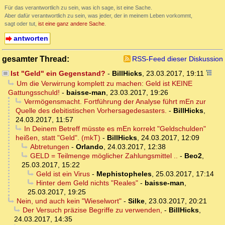
Für das verantwortlich zu sein, was ich sage, ist eine Sache.
Aber dafür verantwortlich zu sein, was jeder, der in meinem Leben vorkommt,
sagt oder tut,
ist eine ganz andere Sache
.
antworten
gesamter Thread:
RSS-Feed dieser Diskussion
Ist "Geld" ein Gegenstand?
-
BillHicks
,
23.03.2017, 19:11
Um die Verwirrung komplett zu machen: Geld ist KEINE
Gattungsschuld!
-
baisse-man
,
23.03.2017, 19:26
Vermögensmacht. Fortführung der Analyse führt mEn zur
Quelle des debitistischen Vorhersagedesasters.
-
BillHicks
,
24.03.2017, 11:57
In Deinem Betreff müsste es mEn korrekt "Geldschulden"
heißen, statt "Geld". (mkT)
-
BillHicks
,
24.03.2017, 12:09
Abtretungen
-
Orlando
,
24.03.2017, 12:38
GELD = Teilmenge möglicher Zahlungsmittel ..
-
Beo2
,
25.03.2017, 15:22
Geld ist ein Virus
-
Mephistopheles
,
25.03.2017, 17:14
Hinter dem Geld nichts "Reales"
-
baisse-man
,
25.03.2017, 19:25
Nein, und auch kein "Wieselwort"
-
Silke
,
23.03.2017, 20:21
Der Versuch präzise Begriffe zu verwenden,
-
BillHicks
,
24.03.2017, 14:35