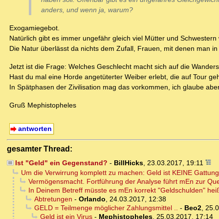
anders, und wenn ja, warum?
Exogamiegebot.
Natürlich gibt es immer ungefähr gleich viel Mütter und Schwestern w
Die Natur überlässt da nichts dem Zufall, Frauen, mit denen man in 
Jetzt ist die Frage: Welches Geschlecht macht sich auf die Wanders
Hast du mal eine Horde angetüterter Weiber erlebt, die auf Tour g
In Spätphasen der Zivilisation mag das vorkommen, ich glaube aber n
Gruß Mephistopheles
antworten
gesamter Thread:
Ist "Geld" ein Gegenstand?
-
BillHicks
,
23.03.2017, 19:11
Um die Verwirrung komplett zu machen: Geld ist KEINE Gattung
Vermögensmacht. Fortführung der Analyse führt mEn zur Quel
In Deinem Betreff müsste es mEn korrekt "Geldschulden" heiß
Abtretungen
-
Orlando
,
24.03.2017, 12:38
GELD = Teilmenge möglicher Zahlungsmittel ..
-
Beo2
,
25.0
Geld ist ein Virus
-
Mephistopheles
,
25.03.2017, 17:14