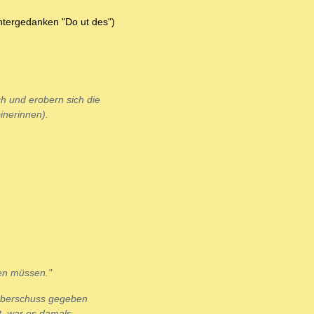
intergedanken "Do ut des")
h und erobern sich die
inerinnen).
en müssen."
rüberschuss gegeben
t, war es damals