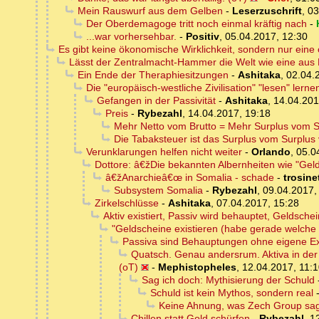
Mein Rauswurf aus dem Gelben
-
Leserzuschrift
,
03
Der Oberdemagoge tritt noch einmal kräftig nach
-
...war vorhersehbar.
-
Positiv
,
05.04.2017, 12:30
Es gibt keine ökonomische Wirklichkeit, sondern nur ein
Lässt der Zentralmacht-Hammer die Welt wie eine aus
Ein Ende der Theraphiesitzungen
-
Ashitaka
,
02.04.
Die "europäisch-westliche Zivilisation" "lesen" lerne
Gefangen in der Passivität
-
Ashitaka
,
14.04.201
Preis
-
Rybezahl
,
14.04.2017, 19:18
Mehr Netto vom Brutto = Mehr Surplus vom S
Die Tabaksteuer ist das Surplus vom Surplus
Verunklarungen helfen nicht weiter
-
Orlando
,
05.0
Dottore: â€žDie bekannten Albernheiten wie "Ge
â€žAnarchieâ€œ in Somalia - schade
-
trosine
Subsystem Somalia
-
Rybezahl
,
09.04.2017,
Zirkelschlüsse
-
Ashitaka
,
07.04.2017, 15:28
Aktiv existiert, Passiv wird behauptet, Geldschei
"Geldscheine existieren (habe gerade welche v
Passiva sind Behauptungen ohne eigene Ex
Quatsch. Genau andersrum. Aktiva in de
(oT)
-
Mephistopheles
,
12.04.2017, 11:
Sag ich doch: Mythisierung der Schuld
Schuld ist kein Mythos, sondern real
Keine Ahnung, was Zech Group sag
Chillen statt Gold schürfen
-
Rybezahl
,
1