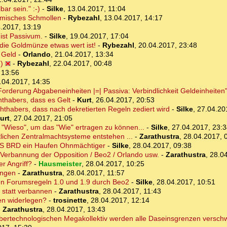
ar sein." :-)
-
Silke
,
13.04.2017, 11:04
smisches Schmollen
-
Rybezahl
,
13.04.2017, 14:17
.2017, 13:19
 ist Passivum.
-
Silke
,
19.04.2017, 17:04
e die Goldmünze etwas wert ist!
-
Rybezahl
,
20.04.2017, 23:48
d Geld
-
Orlando
,
21.04.2017, 13:34
)
-
Rybezahl
,
22.04.2017, 00:48
 13:56
.04.2017, 14:35
 Forderung Abgabeneinheiten |=| Passiva: Verbindlichkeit Geldeinheiten
thabers, dass es Gelt
-
Kurt
,
26.04.2017, 20:53
hthabers, dass nach dekretierten Regeln zediert wird
-
Silke
,
27.04.20
urt
,
27.04.2017, 21:05
s "Wieso", um das "Wie" ertragen zu können...
-
Silke
,
27.04.2017, 23:3
lichen Zentralmachtsysteme entstehen ...
-
Zarathustra
,
28.04.2017, 
ZMS BRD ein Haufen Ohnmächtiger
-
Silke
,
28.04.2017, 09:38
 Verbannung der Opposition / Beo2 / Orlando usw.
-
Zarathustra
,
28.04
er Angriff?
-
Hausmeister
,
28.04.2017, 10:25
ungen
-
Zarathustra
,
28.04.2017, 11:57
n Forumsregeln 1.0 und 1.9 durch Beo2
-
Silke
,
28.04.2017, 10:51
 statt verbannen
-
Zarathustra
,
28.04.2017, 11:43
n widerlegen?
-
trosinette
,
28.04.2017, 12:14
-
Zarathustra
,
28.04.2017, 13:43
bertechnologischen Megakollektiv werden alle Daseinsgrenzen versch