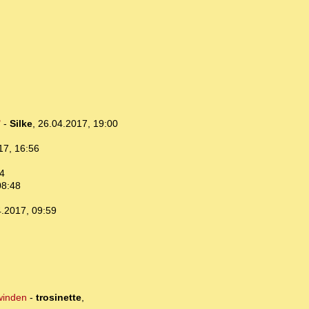
"
-
Silke
,
26.04.2017, 19:00
17, 16:56
4
08:48
.2017, 09:59
winden
-
trosinette
,