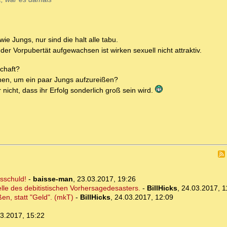
ie Jungs, nur sind die halt alle tabu.
der Vorpubertät aufgewachsen ist wirken sexuell nicht attraktiv.
chaft?
ehen, um ein paar Jungs aufzureißen?
icht, dass ihr Erfolg sonderlich groß sein wird.
sschuld!
-
baisse-man
,
23.03.2017, 19:26
le des debitistischen Vorhersagedesasters.
-
BillHicks
,
24.03.2017, 1
en, statt "Geld". (mkT)
-
BillHicks
,
24.03.2017, 12:09
3.2017, 15:22