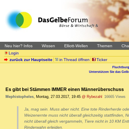
Neu hier? Infos
Wissen
Elliott-Wellen
Themen
Char
Login
zurück zur Hauptseite
in Thread öffnen
Ticker
Fluchtburg
Unterstützen Sie das Gel
Es gibt bei Stämmen IMMER einen Männerüberschuss
Mephistopheles
,
Montag, 27.03.2017, 19:45
@ Rybezahl
16665 Views
Ja, mag sein. Muss aber nicht. Eine tote Rinderherde od
Weizenernte muss nicht überall gleichzeitig stattfinden,
nicht überall gleich vergammeln, Tiere nicht in 10 KM En
Rinderwahn erleiden.