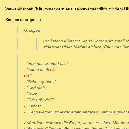
Verwandtschaft (hilft immer gern aus, selbstverständlich mit dem H
Sind es aber ganze
Gruppen
von jungen Männern, dann werden sie rebellisc
widerspenstigen Mädels einfach (Raub der Sab
- "Hab mal wieder Lust."
- "Nimm doch
die
da
."
- "Schon gehabt."
- "Und die?"
- "Auch."
- "Oder die da?"
- "Längst."
- "Dann werden wir leider einen anderen Stamm aufsuch
Außerdem stellt sich die Frage, warum es einen Männe
haben soll. Offenbar gibt es ein ungefähres Gleichgewich