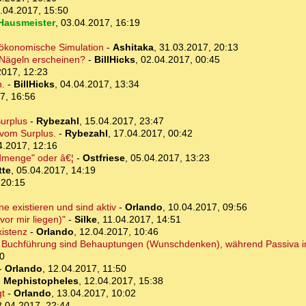
.04.2017, 15:50
Hausmeister
,
03.04.2017, 16:19
e ökonomische Simulation
-
Ashitaka
,
31.03.2017, 20:13
 Nägeln erscheinen?
-
BillHicks
,
02.04.2017, 00:45
2017, 12:23
n.
-
BillHicks
,
04.04.2017, 13:34
7, 16:56
urplus
-
Rybezahl
,
15.04.2017, 23:47
 vom Surplus.
-
Rybezahl
,
17.04.2017, 00:42
4.2017, 12:16
ldmenge" oder â€¦
-
Ostfriese
,
05.04.2017, 13:23
tte
,
05.04.2017, 14:19
 20:15
ne existieren und sind aktiv
-
Orlando
,
10.04.2017, 09:56
or mir liegen)"
-
Silke
,
11.04.2017, 14:51
istenz
-
Orlando
,
12.04.2017, 10:46
r Buchführung sind Behauptungen (Wunschdenken), während Passiva im
10
-
Orlando
,
12.04.2017, 11:50
-
Mephistopheles
,
12.04.2017, 15:38
t
-
Orlando
,
13.04.2017, 10:02
2.04.2017, 22:44