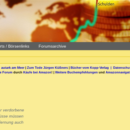
ts / Börsenlinks
Forumsarchive
 autark am Meer
|
Zum Tode Jürgen Küßners
|
Bücher vom Kopp-Verlag |
Datenschut
be Forum
durch
Käufe bei Amazon
! |
Weitere Buchempfehlungen
und
Amazonnavigat
er verdorbene
 Nüsse müssen
tfernung auch