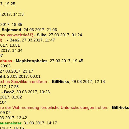
7, 19:25
.2017, 14:35
.2017, 19:35
-
Sojemand
,
24.03.2017, 21:06
usw. verwechsleâ€¦
-
Silke
,
27.03.2017, 01:24
) ..
-
Beo2
,
27.03.2017, 11:47
2017, 13:51
.2017, 14:34
07
schuss
-
Mephistopheles
,
27.03.2017, 19:45
 20:05
27.03.2017, 23:17
ahl
,
28.03.2017, 00:01
isches Spezifikum erklären.
-
BillHicks
,
29.03.2017, 12:18
017, 17:25
-
Beo2
,
30.03.2017, 10:26
.2017, 01:02
2:04
ere der Wahrnehmung förderliche Unterscheidungen treffen.
-
BillHick
 09:02
03.2017, 12:42
ausmeister
,
31.03.2017, 14:17
3.2017, 16:16