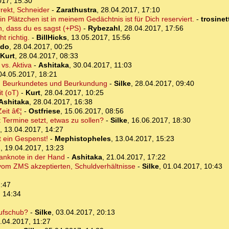
017, 15:30
rekt, Schneider
-
Zarathustra
,
28.04.2017, 17:10
in Plätzchen ist in meinem Gedächtnis ist für Dich reserviert.
-
trosinet
, dass du es sagst (+PS)
-
Rybezahl
,
28.04.2017, 17:56
t richtig.
-
BillHicks
,
13.05.2017, 15:56
ndo
,
28.04.2017, 00:25
Kurt
,
28.04.2017, 08:33
vs. Aktiva
-
Ashitaka
,
30.04.2017, 11:03
04.05.2017, 18:21
d Beurkundetes und Beurkundung
-
Silke
,
28.04.2017, 09:40
it (oT)
-
Kurt
,
28.04.2017, 10:25
Ashitaka
,
28.04.2017, 16:38
eit â€¦
-
Ostfriese
,
15.06.2017, 08:56
t Termine setzt, etwas zu sollen?
-
Silke
,
16.06.2017, 18:30
,
13.04.2017, 14:27
st ein Gespenst!
-
Mephistopheles
,
13.04.2017, 15:23
o
,
19.04.2017, 13:23
banknote in der Hand
-
Ashitaka
,
21.04.2017, 17:22
vom ZMS akzeptierten, Schuldverhältnisse
-
Silke
,
01.04.2017, 10:43
2:47
 14:34
aufschub?
-
Silke
,
03.04.2017, 20:13
.04.2017, 11:27