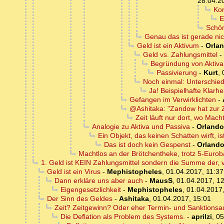
28.04.2
Kor
E
Schön
Genau das ist gerade nich
Geld ist ein Aktivum
-
Orla
Geld vs. Zahlungsmittel
-
Begründung von Aktiva 
Passivierung
-
Kurt
,
Noch einmal: Unterschie
Ja! Beispielhafte Klarhe
Gefangen im Verwirklichten
-
@Ashitaka: "Zandow hat zur Z
Zeit läuft nur dort, wo Mach
Analogie zu Aktiva und Passiva
-
Orlando
Ein Objekt, das keinen Schatten wirft, i
Das ist doch kein Gespenst
-
Orland
Machtlos an der Brötchentheke, trotz 5-Euro
1. Geld ist KEIN Zahlungsmittel sondern die Summe der, 
Geld ist ein Virus
-
Mephistopheles
,
01.04.2017, 11:37
Dann erkläre uns aber auch
-
MausS
,
01.04.2017, 1
Eigengesetzlichkeit
-
Mephistopheles
,
01.04.2017,
Der Sinn des Geldes
-
Ashitaka
,
01.04.2017, 15:01
Zeit? Zeitgewinn? Oder eher Termin- und Sanktions
Die Deflation als Problem des Systems.
-
aprilzi
,
05