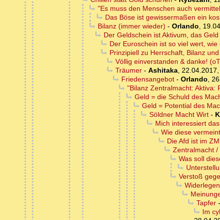
"Es muss den Menschen auch vermittelb
Das Böse ist gewissermaßen ein ko
Bilanz (immer wieder)
-
Orlando
,
19.04
Der Geldschein ist Aktivum, das Geld
Der Euroschein ist so viel wert, wi
Prinzipiell zu Herrschaft, Bilanz un
Völlig einverstanden & danke! (oT
Träumer
-
Ashitaka
,
22.04.2017,
Friedensangebot
-
Orlando
,
26
"Bilanz Zentralmacht: Aktiva:
Geld = die Schuld des Mach
Geld = Potential des Mac
Söldner Macht Wirt
-
K
Mich interessiert da
Wie diese vermeint
Die Afd ist im 
Zentralmacht /
Was soll dies
Unterstell
Verstoß gege
Widerlegen
Meinunge
Tapfer
Im cy