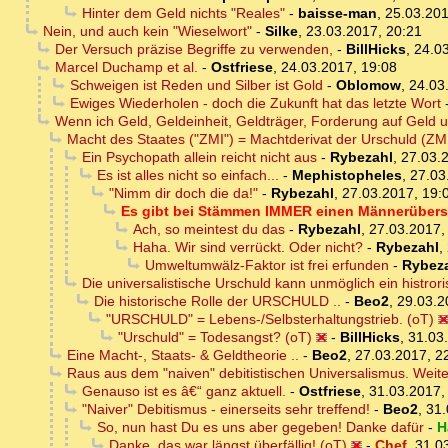
Hinter dem Geld nichts "Reales"
-
baisse-man
,
25.03.201
Nein, und auch kein "Wieselwort"
-
Silke
,
23.03.2017, 20:21
Der Versuch präzise Begriffe zu verwenden,
-
BillHicks
,
24.03
Marcel Duchamp et al.
-
Ostfriese
,
24.03.2017, 19:08
Schweigen ist Reden und Silber ist Gold
-
Oblomow
,
24.03
Ewiges Wiederholen - doch die Zukunft hat das letzte Wort
Wenn ich Geld, Geldeinheit, Geldträger, Forderung auf Geld 
Macht des Staates ("ZMI") = Machtderivat der Urschuld (ZMI
Ein Psychopath allein reicht nicht aus
-
Rybezahl
,
27.03.
Es ist alles nicht so einfach...
-
Mephistopheles
,
27.03
"Nimm dir doch die da!"
-
Rybezahl
,
27.03.2017, 19:
Es gibt bei Stämmen IMMER einen Männerüber
Ach, so meintest du das
-
Rybezahl
,
27.03.2017,
Haha. Wir sind verrückt. Oder nicht?
-
Rybezahl
,
Umweltumwälz-Faktor ist frei erfunden
-
Rybez
Die universalistische Urschuld kann unmöglich ein histror
Die historische Rolle der URSCHULD ..
-
Beo2
,
29.03.2
"URSCHULD" = Lebens-/Selbsterhaltungstrieb. (oT)
"Urschuld" = Todesangst? (oT)
-
BillHicks
,
31.03
Eine Macht-, Staats- & Geldtheorie ..
-
Beo2
,
27.03.2017, 2
Raus aus dem "naiven" debitistischen Universalismus. Weit
Genauso ist es â€“ ganz aktuell.
-
Ostfriese
,
31.03.2017,
"Naiver" Debitismus - einerseits sehr treffend!
-
Beo2
,
31.
So, nun hast Du es uns aber gegeben! Danke dafür
-
H
Danke, das war längst überfällig! (oT)
-
Chef
,
31.0