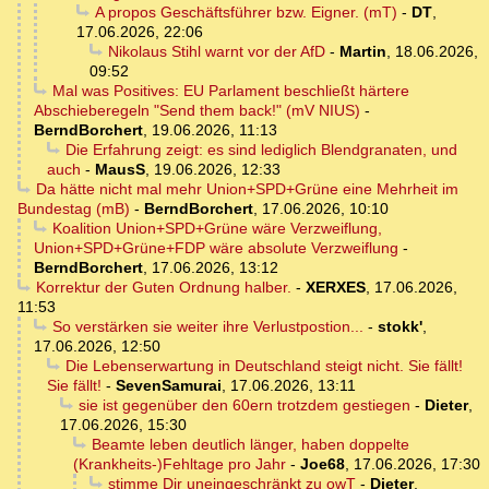
A propos Geschäftsführer bzw. Eigner. (mT)
-
DT
,
17.06.2026, 22:06
Nikolaus Stihl warnt vor der AfD
-
Martin
,
18.06.2026,
09:52
Mal was Positives: EU Parlament beschließt härtere
Abschieberegeln "Send them back!" (mV NIUS)
-
BerndBorchert
,
19.06.2026, 11:13
Die Erfahrung zeigt: es sind lediglich Blendgranaten, und
auch
-
MausS
,
19.06.2026, 12:33
Da hätte nicht mal mehr Union+SPD+Grüne eine Mehrheit im
Bundestag (mB)
-
BerndBorchert
,
17.06.2026, 10:10
Koalition Union+SPD+Grüne wäre Verzweiflung,
Union+SPD+Grüne+FDP wäre absolute Verzweiflung
-
BerndBorchert
,
17.06.2026, 13:12
Korrektur der Guten Ordnung halber.
-
XERXES
,
17.06.2026,
11:53
So verstärken sie weiter ihre Verlustpostion...
-
stokk'
,
17.06.2026, 12:50
Die Lebenserwartung in Deutschland steigt nicht. Sie fällt!
Sie fällt!
-
SevenSamurai
,
17.06.2026, 13:11
sie ist gegenüber den 60ern trotzdem gestiegen
-
Dieter
,
17.06.2026, 15:30
Beamte leben deutlich länger, haben doppelte
(Krankheits-)Fehltage pro Jahr
-
Joe68
,
17.06.2026, 17:30
stimme Dir uneingeschränkt zu owT
-
Dieter
,