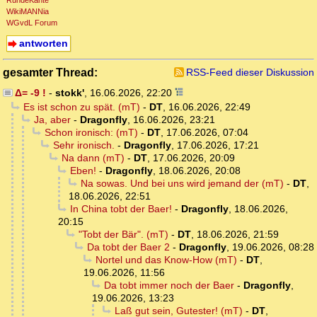
RundeKante
WikiMANNia
WGvdL Forum
antworten
gesamter Thread:
RSS-Feed dieser Diskussion
Δ= -9 !
-
stokk'
,
16.06.2026, 22:20
Es ist schon zu spät. (mT)
-
DT
,
16.06.2026, 22:49
Ja, aber
-
Dragonfly
,
16.06.2026, 23:21
Schon ironisch: (mT)
-
DT
,
17.06.2026, 07:04
Sehr ironisch.
-
Dragonfly
,
17.06.2026, 17:21
Na dann (mT)
-
DT
,
17.06.2026, 20:09
Eben!
-
Dragonfly
,
18.06.2026, 20:08
Na sowas. Und bei uns wird jemand der (mT)
-
DT
,
18.06.2026, 22:51
In China tobt der Baer!
-
Dragonfly
,
18.06.2026,
20:15
"Tobt der Bär". (mT)
-
DT
,
18.06.2026, 21:59
Da tobt der Baer 2
-
Dragonfly
,
19.06.2026, 08:28
Nortel und das Know-How (mT)
-
DT
,
19.06.2026, 11:56
Da tobt immer noch der Baer
-
Dragonfly
,
19.06.2026, 13:23
Laß gut sein, Gutester! (mT)
-
DT
,