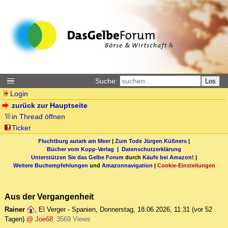
Suche:
Los
Login
zurück zur Hauptseite
in Thread öffnen
Ticker
Fluchtburg autark am Meer
|
Zum Tode Jürgen Küßners
|
Bücher vom Kopp-Verlag |
Datenschutzerklärung
Unterstützen Sie das Gelbe Forum
durch
Käufe bei Amazon
! |
Weitere Buchempfehlungen
und
Amazonnavigation
|
Cookie-Einstellungen
Aus der Vergangenheit
Rainer
,
El Verger - Spanien
,
Donnerstag, 18.06.2026, 11:31
(vor 52
Tagen)
@ Joe68
3569 Views