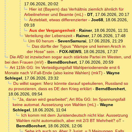
17.06.2026, 20:02
Hier ist (Bayern) das Verhältnis ziemlich ähnlich für
Arbeitnehmer und Beamte (mL)
-
DT
,
17.06.2026, 20:17
Ärzteblatt, etwas differenzierter
-
Joe68
,
18.06.2026,
09:18
Aus der Vergangenheit
-
Rainer
,
18.06.2026, 11:31
Verteilung der Lebenszeit
-
Rainer
,
17.06.2026, 17:48
Um 60 herum
-
SevenSamurai
,
17.06.2026, 21:29
Das dürfte der Typus "Wampe und keinen Arsch in
der Hose" sein.
-
FOX-NEWS
,
18.06.2026, 17:37
Die AfD ist inzwischen sogar auch stärkste Partei im Westen, und
bei den Frauen (mV)
-
BerndBorchert
,
17.06.2026, 20:59
Art 115h GG: Im Verteidigungsfall Wahlperiodenende erst 6
Monate nach V-Fall-Ende (also keine Wahlen) (mkT)
-
Wayne
Schlegel
,
17.06.2026, 23:32
Du willst sagen: Merz könnte darauf spekulieren, Russland so
zu provozieren, dass es DE den Krieg erklärt
-
BerndBorchert
,
18.06.2026, 09:54
"Ja, daran wird gearbeitet"; Art 80a GG: Im Spannungsfall
keine automat. Aussetzung von Wahlen (mL)
-
Wayne
Schlegel
,
18.06.2026, 11:04
Ich komm mit dem Juristendeutsch nicht klar. Aussetzung
Wahlen nicht automatisch, aber mit 2/3 BT Mehrheit? oT
-
BerndBorchert
,
18.06.2026, 12:06
Sehe ich auch so. Aber 2 Jurist. = 3 Meinungen. Falls