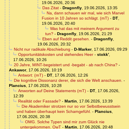
19.06.2026, 20:36
Das Zitat
-
Dragonfly
,
19.06.2026, 13:35
Na, dann schauen wir mal, wie sich Marvel
Fusion in 10 Jahren so schlägt. (mT)
-
DT
,
19.06.2026, 20:40
Was hat das mit meinem Argument zu
tun?
-
Dragonfly
,
19.06.2026, 21:29
Eben auf Reddit gesehen.
-
Dragonfly
,
19.06.2026, 20:32
Nicht nur radikale Abschiebung
-
D-Marker
,
17.06.2026, 09:29
Opportunitätskosten und stehendes Heer
-
stokk'
,
17.06.2026, 10:26
20 Jahre, MINT-begeistert und -begabt - ab nach China?
-
Ankawor
,
17.06.2026, 10:19
Antwort: (mT)
-
DT
,
17.06.2026, 12:26
Die kognitive Dissonanz derer, die sich die Welt anschauen.
-
Plancius
,
17.06.2026, 10:28
Anworten auf Deine Statements (mT)
-
DT
,
17.06.2026,
12:39
Realität oder Fassade?
-
Martin
,
17.06.2026, 13:39
Die Akademiker strotzen nur so vor Selbstbewusstsein
und haben überhaupt kein Schamgefühl.
-
Plancius
,
17.06.2026, 20:38
OMG. Solche Typen sind mir zum Glück nie
untergekommen. OwT
-
Martin
,
17.06.2026, 20:48