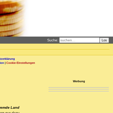
Suche:
Los
zerklärung
ion
|
Cookie-Einstellungen
Werbung
fremde Land
ern nur dazu