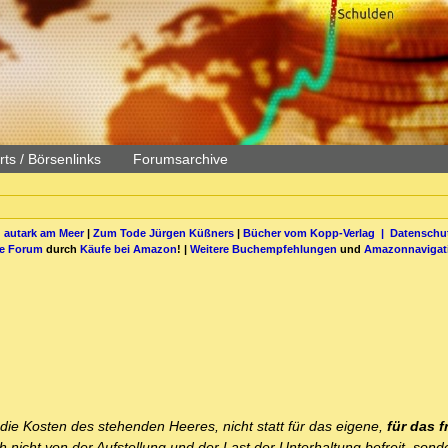
ts / Börsenlinks
Forumsarchive
 autark am Meer
|
Zum Tode Jürgen Küßners
|
Bücher vom Kopp-Verlag |
Datenschut
be Forum
durch
Käufe bei Amazon
! |
Weitere Buchempfehlungen
und
Amazonnavigat
die Kosten des stehenden Heeres, nicht statt für das eigene,
für das 
nicht von der Aufstellung und der Last der Unterhaltung befreit, sond