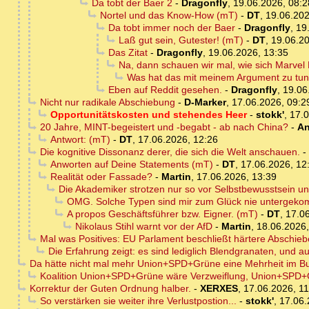
Da tobt der Baer 2
-
Dragonfly
,
19.06.2026, 08:2
Nortel und das Know-How (mT)
-
DT
,
19.06.202
Da tobt immer noch der Baer
-
Dragonfly
,
19
Laß gut sein, Gutester! (mT)
-
DT
,
19.06.20
Das Zitat
-
Dragonfly
,
19.06.2026, 13:35
Na, dann schauen wir mal, wie sich Marvel 
Was hat das mit meinem Argument zu tu
Eben auf Reddit gesehen.
-
Dragonfly
,
19.06
Nicht nur radikale Abschiebung
-
D-Marker
,
17.06.2026, 09:2
Opportunitätskosten und stehendes Heer
-
stokk'
,
17.0
20 Jahre, MINT-begeistert und -begabt - ab nach China?
-
An
Antwort: (mT)
-
DT
,
17.06.2026, 12:26
Die kognitive Dissonanz derer, die sich die Welt anschauen.
-
Anworten auf Deine Statements (mT)
-
DT
,
17.06.2026, 12
Realität oder Fassade?
-
Martin
,
17.06.2026, 13:39
Die Akademiker strotzen nur so vor Selbstbewusstsein u
OMG. Solche Typen sind mir zum Glück nie untergek
A propos Geschäftsführer bzw. Eigner. (mT)
-
DT
,
17.06
Nikolaus Stihl warnt vor der AfD
-
Martin
,
18.06.2026,
Mal was Positives: EU Parlament beschließt härtere Abschie
Die Erfahrung zeigt: es sind lediglich Blendgranaten, und a
Da hätte nicht mal mehr Union+SPD+Grüne eine Mehrheit im B
Koalition Union+SPD+Grüne wäre Verzweiflung, Union+SPD+
Korrektur der Guten Ordnung halber.
-
XERXES
,
17.06.2026, 11
So verstärken sie weiter ihre Verlustpostion...
-
stokk'
,
17.06.