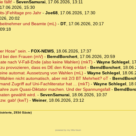
 fällt!
-
SevenSamurai
,
17.06.2026, 13:11
17.06.2026, 15:30
ts-)Fehltage pro Jahr
-
Joe68
,
17.06.2026, 17:30
026, 20:02
r Arbeitnehmer und Beamte (mL)
-
DT
,
17.06.2026, 20:17
 09:18
er Hose" sein.
-
FOX-NEWS
,
18.06.2026, 17:37
nd bei den Frauen (mV)
-
BerndBorchert
,
17.06.2026, 20:59
ate nach V-Fall-Ende (also keine Wahlen) (mkT)
-
Wayne Schlegel
,
17
 zu provozieren, dass es DE den Krieg erklärt
-
BerndBorchert
,
18.06.
 keine automat. Aussetzung von Wahlen (mL)
-
Wayne Schlegel
,
18.06.
 Wahlen nicht automatisch, aber mit 2/3 BT Mehrheit? oT
-
BerndBorch
mand Zugriff auf Uni-Fachliteratur hat ... (mkT)
-
Wayne Schlegel
,
18.
 Jahre zum Quasi-Diktator machen. Und der Spannungsfall
-
BerndBorc
naten gewählt wird.
-
SevenSamurai
,
18.06.2026, 10:37
 bzw. gab! (kwT)
-
Weiner
,
18.06.2026, 23:12
istrierte, 2934 Gäste)
powered by my little forum