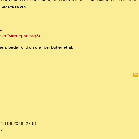
n zu müssen.
1
:
over#v=onepage&q&a...
, bedank´ dich u.a. bei Butler et al.
,
18.06.2026, 22:51
15