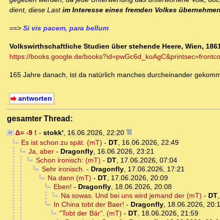
dient, diese Last
im Interesse eines fremden Volkes übernehme
==>
Si vis pacem, para bellum
Volkswirthschaftliche Studien über stehende Heere, Wien, 186
https://books.google.de/books?id=pwGc6d_koAgC&printsec=frontc
165 Jahre danach, ist da natürlich manches durcheinander gekommen
antworten
gesamter Thread:
Δ= -9 !
-
stokk'
,
16.06.2026, 22:20
Es ist schon zu spät. (mT)
-
DT
,
16.06.2026, 22:49
Ja, aber
-
Dragonfly
,
16.06.2026, 23:21
Schon ironisch: (mT)
-
DT
,
17.06.2026, 07:04
Sehr ironisch.
-
Dragonfly
,
17.06.2026, 17:21
Na dann (mT)
-
DT
,
17.06.2026, 20:09
Eben!
-
Dragonfly
,
18.06.2026, 20:08
Na sowas. Und bei uns wird jemand der (mT)
-
DT
In China tobt der Baer!
-
Dragonfly
,
18.06.2026, 20:
"Tobt der Bär". (mT)
-
DT
,
18.06.2026, 21:59