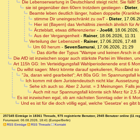
Die Lebenserwartung in Deutschland steigt nicht. Sie fällt! Sie
sie ist gegenüber den 60ern trotzdem gestiegen
-
Dieter
,
Beamte leben deutlich länger, haben doppelte (Krankhei
stimme Dir uneingeschränkt zu owT
-
Dieter
,
17.06.2
Hier ist (Bayern) das Verhältnis ziemlich ähnlich fü
Ärzteblatt, etwas differenzierter
-
Joe68
,
18.06.2026,
Aus der Vergangenheit
-
Rainer
,
18.06.2026, 11:31
Verteilung der Lebenszeit
-
Rainer
,
17.06.2026, 17:48
Um 60 herum
-
SevenSamurai
,
17.06.2026, 21:29
Das dürfte der Typus "Wampe und keinen Arsch in d
Die AfD ist inzwischen sogar auch stärkste Partei im Westen, u
Art 115h GG: Im Verteidigungsfall Wahlperiodenende erst 6 Mon
Du willst sagen: Merz könnte darauf spekulieren, Russland so
"Ja, daran wird gearbeitet"; Art 80a GG: Im Spannungsfall
Ich komm mit dem Juristendeutsch nicht klar. Aussetzung
Sehe ich auch so. Aber 2 Jurist. = 3 Meinungen. Falls je
Auch mit nur Spannungsfall könnte sich Merz für 2,5
Es ist inzwischen egal, ob am nächsten Sonntag oder in 6 Mo
Und es ist für die doch völlig egal, welche 'Gesetze' es gibt
257345 Einträge in 18361 Threads, 975 registrierte Benutzer, 2945 Benutzer online (11 reg
Forumszeit: 06.08.2026, 18:41 (Europe/Berlin)
RSS Einträge
RSS Threads
Kontakt