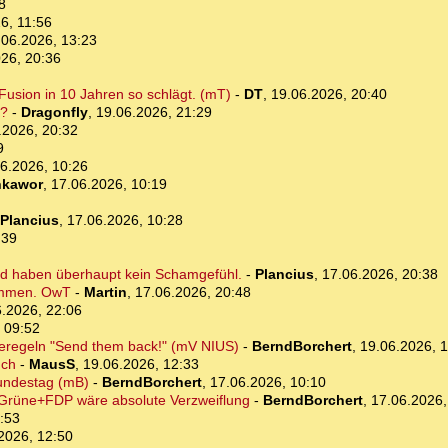
8
6, 11:56
.06.2026, 13:23
26, 20:36
Fusion in 10 Jahren so schlägt. (mT)
-
DT
,
19.06.2026, 20:40
n?
-
Dragonfly
,
19.06.2026, 21:29
.2026, 20:32
9
6.2026, 10:26
kawor
,
17.06.2026, 10:19
Plancius
,
17.06.2026, 10:28
:39
nd haben überhaupt kein Schamgefühl.
-
Plancius
,
17.06.2026, 20:38
ommen. OwT
-
Martin
,
17.06.2026, 20:48
.2026, 22:06
 09:52
beregeln "Send them back!" (mV NIUS)
-
BerndBorchert
,
19.06.2026, 1
uch
-
MausS
,
19.06.2026, 12:33
undestag (mB)
-
BerndBorchert
,
17.06.2026, 10:10
Grüne+FDP wäre absolute Verzweiflung
-
BerndBorchert
,
17.06.2026,
:53
2026, 12:50