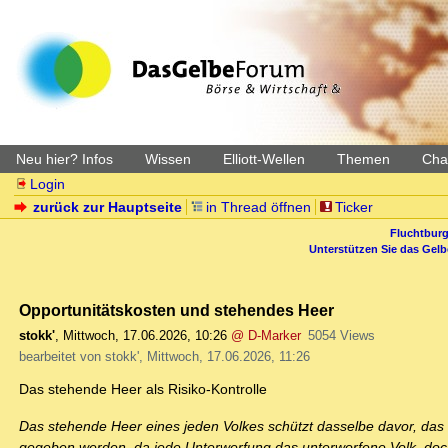
Neu hier? Infos
Wissen
Elliott-Wellen
Themen
Char
Login
zurück zur Hauptseite
in Thread öffnen
Ticker
Fluchtburg
Unterstützen Sie das Gel
Opportunitätskosten und stehendes Heer
stokk'
,
Mittwoch, 17.06.2026, 10:26
@ D-Marker
5054 Views
bearbeitet von stokk', Mittwoch, 17.06.2026, 11:26
Das stehende Heer als Risiko-Kontrolle
Das stehende Heer eines jeden Volkes schützt dasselbe davor, das 
gegeben werden, da jede Unterwerfung das unterworfene Volk, doch 