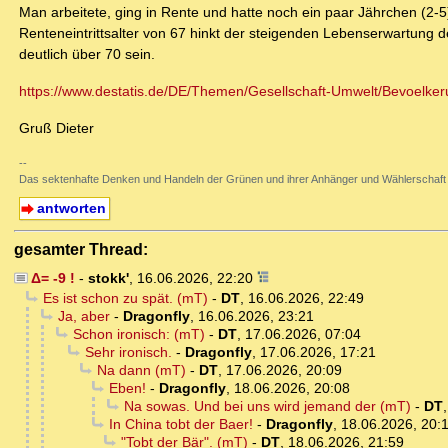
Man arbeitete, ging in Rente und hatte noch ein paar Jährchen (2-5)
Renteneintrittsalter von 67 hinkt der steigenden Lebenserwartung d
deutlich über 70 sein.
https://www.destatis.de/DE/Themen/Gesellschaft-Umwelt/Bevoelkerun
Gruß Dieter
--
Das sektenhafte Denken und Handeln der Grünen und ihrer Anhänger und Wählerschaft
antworten
gesamter Thread:
Δ= -9 !
-
stokk'
,
16.06.2026, 22:20
Es ist schon zu spät. (mT)
-
DT
,
16.06.2026, 22:49
Ja, aber
-
Dragonfly
,
16.06.2026, 23:21
Schon ironisch: (mT)
-
DT
,
17.06.2026, 07:04
Sehr ironisch.
-
Dragonfly
,
17.06.2026, 17:21
Na dann (mT)
-
DT
,
17.06.2026, 20:09
Eben!
-
Dragonfly
,
18.06.2026, 20:08
Na sowas. Und bei uns wird jemand der (mT)
-
DT
In China tobt der Baer!
-
Dragonfly
,
18.06.2026, 20:
"Tobt der Bär". (mT)
-
DT
,
18.06.2026, 21:59