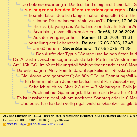
Die Lebenserwartung in Deutschland steigt nicht. Sie fällt! Sie
sie ist gegenüber den 60ern trotzdem gestiegen
-
Die
Beamte leben deutlich länger, haben doppelte (Krankhei
stimme Dir uneingeschränkt zu owT
-
Dieter
,
17.06.2
Hier ist (Bayern) das Verhältnis ziemlich ähnlich fü
Ärzteblatt, etwas differenzierter
-
Joe68
,
18.06.2026,
Aus der Vergangenheit
-
Rainer
,
18.06.2026, 11:31
Verteilung der Lebenszeit
-
Rainer
,
17.06.2026, 17:48
Um 60 herum
-
SevenSamurai
,
17.06.2026, 21:29
Das dürfte der Typus "Wampe und keinen Arsch in d
Die AfD ist inzwischen sogar auch stärkste Partei im Westen, u
Art 115h GG: Im Verteidigungsfall Wahlperiodenende erst 6 Mon
Du willst sagen: Merz könnte darauf spekulieren, Russland so
"Ja, daran wird gearbeitet"; Art 80a GG: Im Spannungsfall
Ich komm mit dem Juristendeutsch nicht klar. Aussetzung
Sehe ich auch so. Aber 2 Jurist. = 3 Meinungen. Falls je
Auch mit nur Spannungsfall könnte sich Merz für 2,5
Es ist inzwischen egal, ob am nächsten Sonntag oder in 6 Mo
Und es ist für die doch völlig egal, welche 'Gesetze' es gibt
257382 Einträge in 18364 Threads, 975 registrierte Benutzer, 5831 Benutzer online (14 reg
Forumszeit: 08.08.2026, 10:32 (Europe/Berlin)
RSS Einträge
RSS Threads
Kontakt