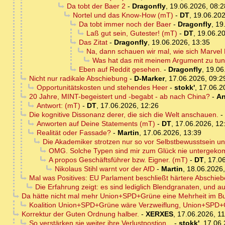
Da tobt der Baer 2
-
Dragonfly
,
19.06.2026, 08:2
Nortel und das Know-How (mT)
-
DT
,
19.06.202
Da tobt immer noch der Baer
-
Dragonfly
,
19
Laß gut sein, Gutester! (mT)
-
DT
,
19.06.20
Das Zitat
-
Dragonfly
,
19.06.2026, 13:35
Na, dann schauen wir mal, wie sich Marvel 
Was hat das mit meinem Argument zu tu
Eben auf Reddit gesehen.
-
Dragonfly
,
19.06
Nicht nur radikale Abschiebung
-
D-Marker
,
17.06.2026, 09:2
Opportunitätskosten und stehendes Heer
-
stokk'
,
17.06.2
20 Jahre, MINT-begeistert und -begabt - ab nach China?
-
An
Antwort: (mT)
-
DT
,
17.06.2026, 12:26
Die kognitive Dissonanz derer, die sich die Welt anschauen.
-
Anworten auf Deine Statements (mT)
-
DT
,
17.06.2026, 12
Realität oder Fassade?
-
Martin
,
17.06.2026, 13:39
Die Akademiker strotzen nur so vor Selbstbewusstsein u
OMG. Solche Typen sind mir zum Glück nie untergek
A propos Geschäftsführer bzw. Eigner. (mT)
-
DT
,
17.06
Nikolaus Stihl warnt vor der AfD
-
Martin
,
18.06.2026,
Mal was Positives: EU Parlament beschließt härtere Abschie
Die Erfahrung zeigt: es sind lediglich Blendgranaten, und a
Da hätte nicht mal mehr Union+SPD+Grüne eine Mehrheit im B
Koalition Union+SPD+Grüne wäre Verzweiflung, Union+SPD+
Korrektur der Guten Ordnung halber.
-
XERXES
,
17.06.2026, 11
So verstärken sie weiter ihre Verlustpostion...
-
stokk'
,
17.06.