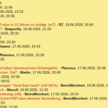
8
6, 11:56
.06.2026, 13:23
26, 20:36
Fusion in 10 Jahren so schlägt. (mT)
-
DT
,
19.06.2026, 20:40
n?
-
Dragonfly
,
19.06.2026, 21:29
.2026, 20:32
9
026, 10:26
kawor
,
17.06.2026, 10:19
Plancius
,
17.06.2026, 10:28
:39
nd haben überhaupt kein Schamgefühl.
-
Plancius
,
17.06.2026, 20:38
ommen. OwT
-
Martin
,
17.06.2026, 20:48
.2026, 22:06
 09:52
beregeln "Send them back!" (mV NIUS)
-
BerndBorchert
,
19.06.2026, 1
uch
-
MausS
,
19.06.2026, 12:33
undestag (mB)
-
BerndBorchert
,
17.06.2026, 10:10
Grüne+FDP wäre absolute Verzweiflung
-
BerndBorchert
,
17.06.2026,
:53
2026, 12:50