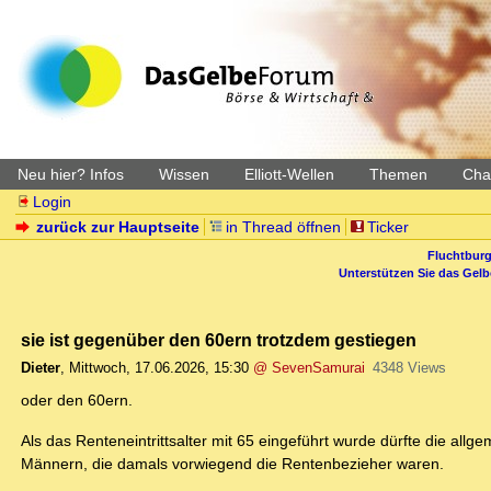
Neu hier? Infos
Wissen
Elliott-Wellen
Themen
Char
Login
zurück zur Hauptseite
in Thread öffnen
Ticker
Fluchtburg
Unterstützen Sie das Gel
sie ist gegenüber den 60ern trotzdem gestiegen
Dieter
,
Mittwoch, 17.06.2026, 15:30
@ SevenSamurai
4348 Views
oder den 60ern.
Als das Renteneintrittsalter mit 65 eingeführt wurde dürfte die al
Männern, die damals vorwiegend die Rentenbezieher waren.