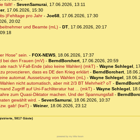
 fällt!
-
SevenSamurai
,
17.06.2026, 13:11
ter
,
17.06.2026, 15:30
ts-)Fehltage pro Jahr
-
Joe68
,
17.06.2026, 17:30
026, 20:02
r Arbeitnehmer und Beamte (mL)
-
DT
,
17.06.2026, 20:17
 09:18
er Hose" sein.
-
FOX-NEWS
,
18.06.2026, 17:37
nd bei den Frauen (mV)
-
BerndBorchert
,
17.06.2026, 20:59
ate nach V-Fall-Ende (also keine Wahlen) (mkT)
-
Wayne Schlegel
,
17
 zu provozieren, dass es DE den Krieg erklärt
-
BerndBorchert
,
18.06.
 keine automat. Aussetzung von Wahlen (mL)
-
Wayne Schlegel
,
18.06.
 Wahlen nicht automatisch, aber mit 2/3 BT Mehrheit? oT
-
BerndBorch
mand Zugriff auf Uni-Fachliteratur hat ... (mkT)
-
Wayne Schlegel
,
18.
 Jahre zum Quasi-Diktator machen. Und der Spannungsfall
-
BerndBorc
naten gewählt wird.
-
SevenSamurai
,
18.06.2026, 10:37
 bzw. gab! (kwT)
-
Weiner
,
18.06.2026, 23:12
istrierte, 5817 Gäste)
powered by my little forum