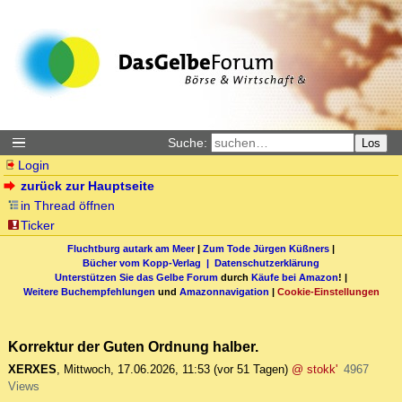
Suche:
Los
Login
zurück zur Hauptseite
in Thread öffnen
Ticker
Fluchtburg autark am Meer
|
Zum Tode Jürgen Küßners
|
Bücher vom Kopp-Verlag |
Datenschutzerklärung
Unterstützen Sie das Gelbe Forum
durch
Käufe bei Amazon
! |
Weitere Buchempfehlungen
und
Amazonnavigation
|
Cookie-Einstellungen
Korrektur der Guten Ordnung halber.
XERXES
,
Mittwoch, 17.06.2026, 11:53
(vor 51 Tagen)
@ stokk'
4967
Views