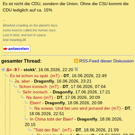
Es ist nicht die CDU, sondern die Union. Ohne die CSU kommt die
CDU lediglich auf ca. 15%
--
â€œAnd crawling on the planet's face,
some insects called the human race.
Lost in time, and lost in space.
And meaning.â€
antworten
gesamter Thread:
RSS-Feed dieser Diskussion
Δ= -9 !
-
stokk'
,
16.06.2026, 22:20
Es ist schon zu spät. (mT)
-
DT
,
16.06.2026, 22:49
Ja, aber
-
Dragonfly
,
16.06.2026, 23:21
Schon ironisch: (mT)
-
DT
,
17.06.2026, 07:04
Sehr ironisch.
-
Dragonfly
,
17.06.2026, 17:21
Na dann (mT)
-
DT
,
17.06.2026, 20:09
Eben!
-
Dragonfly
,
18.06.2026, 20:08
Na sowas. Und bei uns wird jemand der (mT)
-
DT
,
18.06.2026, 22:51
In China tobt der Baer!
-
Dragonfly
,
18.06.2026,
20:15
"Tobt der Bär". (mT)
-
DT
,
18.06.2026, 21:59