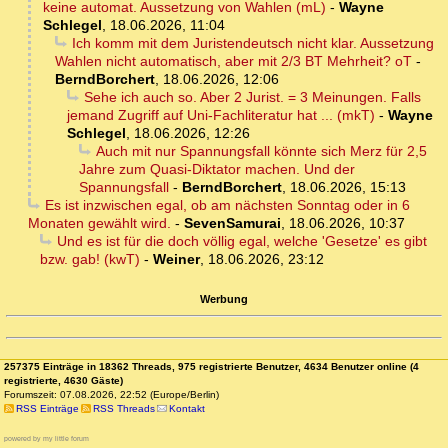
keine automat. Aussetzung von Wahlen (mL)
-
Wayne
Schlegel
,
18.06.2026, 11:04
Ich komm mit dem Juristendeutsch nicht klar. Aussetzung
Wahlen nicht automatisch, aber mit 2/3 BT Mehrheit? oT
-
BerndBorchert
,
18.06.2026, 12:06
Sehe ich auch so. Aber 2 Jurist. = 3 Meinungen. Falls
jemand Zugriff auf Uni-Fachliteratur hat ... (mkT)
-
Wayne
Schlegel
,
18.06.2026, 12:26
Auch mit nur Spannungsfall könnte sich Merz für 2,5
Jahre zum Quasi-Diktator machen. Und der
Spannungsfall
-
BerndBorchert
,
18.06.2026, 15:13
Es ist inzwischen egal, ob am nächsten Sonntag oder in 6
Monaten gewählt wird.
-
SevenSamurai
,
18.06.2026, 10:37
Und es ist für die doch völlig egal, welche 'Gesetze' es gibt
bzw. gab! (kwT)
-
Weiner
,
18.06.2026, 23:12
Werbung
257375 Einträge in 18362 Threads, 975 registrierte Benutzer, 4634 Benutzer online (4
registrierte, 4630 Gäste)
Forumszeit: 07.08.2026, 22:52 (Europe/Berlin)
RSS Einträge
RSS Threads
Kontakt
powered by my little forum