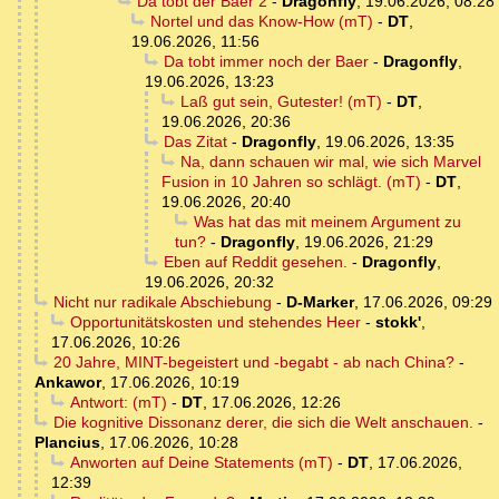
Da tobt der Baer 2
-
Dragonfly
,
19.06.2026, 08:28
Nortel und das Know-How (mT)
-
DT
,
19.06.2026, 11:56
Da tobt immer noch der Baer
-
Dragonfly
,
19.06.2026, 13:23
Laß gut sein, Gutester! (mT)
-
DT
,
19.06.2026, 20:36
Das Zitat
-
Dragonfly
,
19.06.2026, 13:35
Na, dann schauen wir mal, wie sich Marvel
Fusion in 10 Jahren so schlägt. (mT)
-
DT
,
19.06.2026, 20:40
Was hat das mit meinem Argument zu
tun?
-
Dragonfly
,
19.06.2026, 21:29
Eben auf Reddit gesehen.
-
Dragonfly
,
19.06.2026, 20:32
Nicht nur radikale Abschiebung
-
D-Marker
,
17.06.2026, 09:29
Opportunitätskosten und stehendes Heer
-
stokk'
,
17.06.2026, 10:26
20 Jahre, MINT-begeistert und -begabt - ab nach China?
-
Ankawor
,
17.06.2026, 10:19
Antwort: (mT)
-
DT
,
17.06.2026, 12:26
Die kognitive Dissonanz derer, die sich die Welt anschauen.
-
Plancius
,
17.06.2026, 10:28
Anworten auf Deine Statements (mT)
-
DT
,
17.06.2026,
12:39