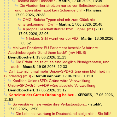
Realität oder Fassade?
-
Martin
,
17.06.2026, 13:39
Die Akademiker strotzen nur so vor Selbstbewusstsein
und haben überhaupt kein Schamgefühl.
-
Plancius
,
17.06.2026, 20:38
OMG. Solche Typen sind mir zum Glück nie
untergekommen. OwT
-
Martin
,
17.06.2026, 20:48
A propos Geschäftsführer bzw. Eigner. (mT)
-
DT
,
17.06.2026, 22:06
Nikolaus Stihl warnt vor der AfD
-
Martin
,
18.06.2026,
09:52
Mal was Positives: EU Parlament beschließt härtere
Abschieberegeln "Send them back!" (mV NIUS)
-
BerndBorchert
,
19.06.2026, 11:13
Die Erfahrung zeigt: es sind lediglich Blendgranaten, und
auch
-
MausS
,
19.06.2026, 12:33
Da hätte nicht mal mehr Union+SPD+Grüne eine Mehrheit im
Bundestag (mB)
-
BerndBorchert
,
17.06.2026, 10:10
Koalition Union+SPD+Grüne wäre Verzweiflung,
Union+SPD+Grüne+FDP wäre absolute Verzweiflung
-
BerndBorchert
,
17.06.2026, 13:12
Korrektur der Guten Ordnung halber.
-
XERXES
,
17.06.2026,
11:53
So verstärken sie weiter ihre Verlustpostion...
-
stokk'
,
17.06.2026, 12:50
Die Lebenserwartung in Deutschland steigt nicht. Sie fällt!