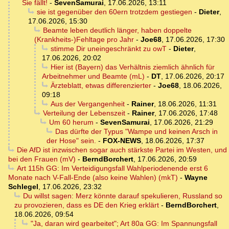
Sie fällt!
-
SevenSamurai
,
17.06.2026, 13:11
sie ist gegenüber den 60ern trotzdem gestiegen
-
Dieter
,
17.06.2026, 15:30
Beamte leben deutlich länger, haben doppelte
(Krankheits-)Fehltage pro Jahr
-
Joe68
,
17.06.2026, 17:30
stimme Dir uneingeschränkt zu owT
-
Dieter
,
17.06.2026, 20:02
Hier ist (Bayern) das Verhältnis ziemlich ähnlich für
Arbeitnehmer und Beamte (mL)
-
DT
,
17.06.2026, 20:17
Ärzteblatt, etwas differenzierter
-
Joe68
,
18.06.2026,
09:18
Aus der Vergangenheit
-
Rainer
,
18.06.2026, 11:31
Verteilung der Lebenszeit
-
Rainer
,
17.06.2026, 17:48
Um 60 herum
-
SevenSamurai
,
17.06.2026, 21:29
Das dürfte der Typus "Wampe und keinen Arsch in
der Hose" sein.
-
FOX-NEWS
,
18.06.2026, 17:37
Die AfD ist inzwischen sogar auch stärkste Partei im Westen, und
bei den Frauen (mV)
-
BerndBorchert
,
17.06.2026, 20:59
Art 115h GG: Im Verteidigungsfall Wahlperiodenende erst 6
Monate nach V-Fall-Ende (also keine Wahlen) (mkT)
-
Wayne
Schlegel
,
17.06.2026, 23:32
Du willst sagen: Merz könnte darauf spekulieren, Russland so
zu provozieren, dass es DE den Krieg erklärt
-
BerndBorchert
,
18.06.2026, 09:54
"Ja, daran wird gearbeitet"; Art 80a GG: Im Spannungsfall