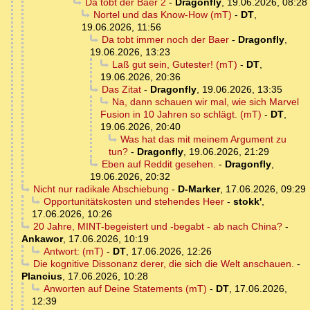
Da tobt der Baer 2
-
Dragonfly
,
19.06.2026, 08:28
Nortel und das Know-How (mT)
-
DT
,
19.06.2026, 11:56
Da tobt immer noch der Baer
-
Dragonfly
,
19.06.2026, 13:23
Laß gut sein, Gutester! (mT)
-
DT
,
19.06.2026, 20:36
Das Zitat
-
Dragonfly
,
19.06.2026, 13:35
Na, dann schauen wir mal, wie sich Marvel
Fusion in 10 Jahren so schlägt. (mT)
-
DT
,
19.06.2026, 20:40
Was hat das mit meinem Argument zu
tun?
-
Dragonfly
,
19.06.2026, 21:29
Eben auf Reddit gesehen.
-
Dragonfly
,
19.06.2026, 20:32
Nicht nur radikale Abschiebung
-
D-Marker
,
17.06.2026, 09:29
Opportunitätskosten und stehendes Heer
-
stokk'
,
17.06.2026, 10:26
20 Jahre, MINT-begeistert und -begabt - ab nach China?
-
Ankawor
,
17.06.2026, 10:19
Antwort: (mT)
-
DT
,
17.06.2026, 12:26
Die kognitive Dissonanz derer, die sich die Welt anschauen.
-
Plancius
,
17.06.2026, 10:28
Anworten auf Deine Statements (mT)
-
DT
,
17.06.2026,
12:39