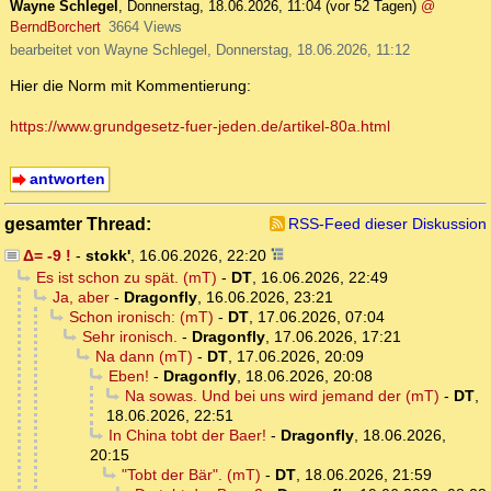
Wayne Schlegel
,
Donnerstag, 18.06.2026, 11:04
(vor 52 Tagen)
@
BerndBorchert
3664 Views
bearbeitet von Wayne Schlegel, Donnerstag, 18.06.2026, 11:12
Hier die Norm mit Kommentierung:
https://www.grundgesetz-fuer-jeden.de/artikel-80a.html
antworten
gesamter Thread:
RSS-Feed dieser Diskussion
Δ= -9 !
-
stokk'
,
16.06.2026, 22:20
Es ist schon zu spät. (mT)
-
DT
,
16.06.2026, 22:49
Ja, aber
-
Dragonfly
,
16.06.2026, 23:21
Schon ironisch: (mT)
-
DT
,
17.06.2026, 07:04
Sehr ironisch.
-
Dragonfly
,
17.06.2026, 17:21
Na dann (mT)
-
DT
,
17.06.2026, 20:09
Eben!
-
Dragonfly
,
18.06.2026, 20:08
Na sowas. Und bei uns wird jemand der (mT)
-
DT
,
18.06.2026, 22:51
In China tobt der Baer!
-
Dragonfly
,
18.06.2026,
20:15
"Tobt der Bär". (mT)
-
DT
,
18.06.2026, 21:59