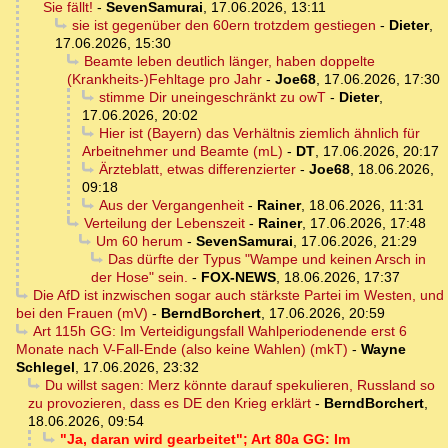
Sie fällt!
-
SevenSamurai
,
17.06.2026, 13:11
sie ist gegenüber den 60ern trotzdem gestiegen
-
Dieter
,
17.06.2026, 15:30
Beamte leben deutlich länger, haben doppelte
(Krankheits-)Fehltage pro Jahr
-
Joe68
,
17.06.2026, 17:30
stimme Dir uneingeschränkt zu owT
-
Dieter
,
17.06.2026, 20:02
Hier ist (Bayern) das Verhältnis ziemlich ähnlich für
Arbeitnehmer und Beamte (mL)
-
DT
,
17.06.2026, 20:17
Ärzteblatt, etwas differenzierter
-
Joe68
,
18.06.2026,
09:18
Aus der Vergangenheit
-
Rainer
,
18.06.2026, 11:31
Verteilung der Lebenszeit
-
Rainer
,
17.06.2026, 17:48
Um 60 herum
-
SevenSamurai
,
17.06.2026, 21:29
Das dürfte der Typus "Wampe und keinen Arsch in
der Hose" sein.
-
FOX-NEWS
,
18.06.2026, 17:37
Die AfD ist inzwischen sogar auch stärkste Partei im Westen, und
bei den Frauen (mV)
-
BerndBorchert
,
17.06.2026, 20:59
Art 115h GG: Im Verteidigungsfall Wahlperiodenende erst 6
Monate nach V-Fall-Ende (also keine Wahlen) (mkT)
-
Wayne
Schlegel
,
17.06.2026, 23:32
Du willst sagen: Merz könnte darauf spekulieren, Russland so
zu provozieren, dass es DE den Krieg erklärt
-
BerndBorchert
,
18.06.2026, 09:54
"Ja, daran wird gearbeitet"; Art 80a GG: Im