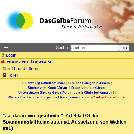
Suche:
Los
Login
zurück zur Hauptseite
in Thread öffnen
Ticker
Fluchtburg autark am Meer
|
Zum Tode Jürgen Küßners
|
Bücher vom Kopp-Verlag |
Datenschutzerklärung
Unterstützen Sie das Gelbe Forum
durch
Käufe bei Amazon
! |
Weitere Buchempfehlungen
und
Amazonnavigation
|
Cookie-Einstellungen
"Ja, daran wird gearbeitet"; Art 80a GG: Im
Spannungsfall keine automat. Aussetzung von Wahlen
(mL)