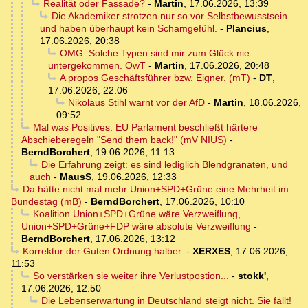
Realität oder Fassade?
-
Martin
,
17.06.2026, 13:39
Die Akademiker strotzen nur so vor Selbstbewusstsein
und haben überhaupt kein Schamgefühl.
-
Plancius
,
17.06.2026, 20:38
OMG. Solche Typen sind mir zum Glück nie
untergekommen. OwT
-
Martin
,
17.06.2026, 20:48
A propos Geschäftsführer bzw. Eigner. (mT)
-
DT
,
17.06.2026, 22:06
Nikolaus Stihl warnt vor der AfD
-
Martin
,
18.06.2026,
09:52
Mal was Positives: EU Parlament beschließt härtere
Abschieberegeln "Send them back!" (mV NIUS)
-
BerndBorchert
,
19.06.2026, 11:13
Die Erfahrung zeigt: es sind lediglich Blendgranaten, und
auch
-
MausS
,
19.06.2026, 12:33
Da hätte nicht mal mehr Union+SPD+Grüne eine Mehrheit im
Bundestag (mB)
-
BerndBorchert
,
17.06.2026, 10:10
Koalition Union+SPD+Grüne wäre Verzweiflung,
Union+SPD+Grüne+FDP wäre absolute Verzweiflung
-
BerndBorchert
,
17.06.2026, 13:12
Korrektur der Guten Ordnung halber.
-
XERXES
,
17.06.2026,
11:53
So verstärken sie weiter ihre Verlustpostion...
-
stokk'
,
17.06.2026, 12:50
Die Lebenserwartung in Deutschland steigt nicht. Sie fällt!