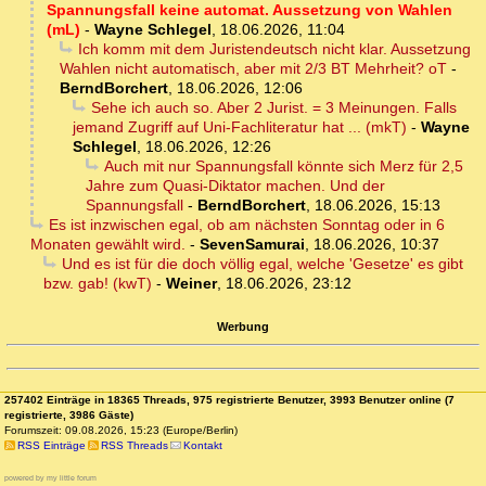
Spannungsfall keine automat. Aussetzung von Wahlen
(mL)
-
Wayne Schlegel
,
18.06.2026, 11:04
Ich komm mit dem Juristendeutsch nicht klar. Aussetzung
Wahlen nicht automatisch, aber mit 2/3 BT Mehrheit? oT
-
BerndBorchert
,
18.06.2026, 12:06
Sehe ich auch so. Aber 2 Jurist. = 3 Meinungen. Falls
jemand Zugriff auf Uni-Fachliteratur hat ... (mkT)
-
Wayne
Schlegel
,
18.06.2026, 12:26
Auch mit nur Spannungsfall könnte sich Merz für 2,5
Jahre zum Quasi-Diktator machen. Und der
Spannungsfall
-
BerndBorchert
,
18.06.2026, 15:13
Es ist inzwischen egal, ob am nächsten Sonntag oder in 6
Monaten gewählt wird.
-
SevenSamurai
,
18.06.2026, 10:37
Und es ist für die doch völlig egal, welche 'Gesetze' es gibt
bzw. gab! (kwT)
-
Weiner
,
18.06.2026, 23:12
Werbung
257402 Einträge in 18365 Threads, 975 registrierte Benutzer, 3993 Benutzer online (7
registrierte, 3986 Gäste)
Forumszeit: 09.08.2026, 15:23 (Europe/Berlin)
RSS Einträge
RSS Threads
Kontakt
powered by my little forum