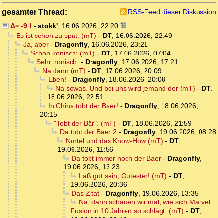
gesamter Thread:
RSS-Feed dieser Diskussion
Δ= -9 !
-
stokk'
,
16.06.2026, 22:20
Es ist schon zu spät. (mT)
-
DT
,
16.06.2026, 22:49
Ja, aber
-
Dragonfly
,
16.06.2026, 23:21
Schon ironisch: (mT)
-
DT
,
17.06.2026, 07:04
Sehr ironisch.
-
Dragonfly
,
17.06.2026, 17:21
Na dann (mT)
-
DT
,
17.06.2026, 20:09
Eben!
-
Dragonfly
,
18.06.2026, 20:08
Na sowas. Und bei uns wird jemand der (mT)
-
DT
,
18.06.2026, 22:51
In China tobt der Baer!
-
Dragonfly
,
18.06.2026,
20:15
"Tobt der Bär". (mT)
-
DT
,
18.06.2026, 21:59
Da tobt der Baer 2
-
Dragonfly
,
19.06.2026, 08:28
Nortel und das Know-How (mT)
-
DT
,
19.06.2026, 11:56
Da tobt immer noch der Baer
-
Dragonfly
,
19.06.2026, 13:23
Laß gut sein, Gutester! (mT)
-
DT
,
19.06.2026, 20:36
Das Zitat
-
Dragonfly
,
19.06.2026, 13:35
Na, dann schauen wir mal, wie sich Marvel
Fusion in 10 Jahren so schlägt. (mT)
-
DT
,