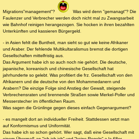
Migrations"management"?
Was wird denn "gemanagt"? Die
Faulenzer und Verbrecher werden doch nicht mal zu Zwangsarbeit
wie Bahnhof reinigen herangezogen. Sie hocken in ihren bezahlten
Unterkünften und kassieren Bürgergeld.
- in Asien fehlt die Buntheit, man sieht so gut wie keine Afrikaner
und Araber. Der fehlende Multikultaralismus bremst die dortigen
Gesellschaften mittelfristig aus.
Das Argument habe ich so auch noch nie gehört. Die deutsche,
japanische, koreanisch und chinesische Gesellschaft hat
jahrhunderte so gelebt. Was profitiert die frz. Gesellschaft von den
Afrikanern und die deutsche von den Mohammedanern und
Arabern? Die einzige Folge sind Anstieg der Gewalt, steigende
Verbrechensraten und brennende Straßen sowie Merkel-Poller und
Messerstecher im öffentlichen Raum.
Was sagen die Grünlinge gegen dieses einfach Gegenargument?
- es mangelt dort an individueller Freiheit. Stattdessen setzt man
auf Konformismus und Uniformität.
Das habe ich so schon gehört. Wer sagt, daß eine Gesellschaft mit
einem Übermaß an "ich ich ich" und "keine Regeln" a la 68er