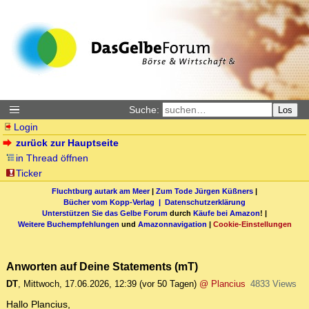
Suche:
Los
Login
zurück zur Hauptseite
in Thread öffnen
Ticker
Fluchtburg autark am Meer
|
Zum Tode Jürgen Küßners
|
Bücher vom Kopp-Verlag |
Datenschutzerklärung
Unterstützen Sie das Gelbe Forum
durch
Käufe bei Amazon
! |
Weitere Buchempfehlungen
und
Amazonnavigation
|
Cookie-Einstellungen
Anworten auf Deine Statements (mT)
DT
,
Mittwoch, 17.06.2026, 12:39
(vor 50 Tagen)
@ Plancius
4833 Views
Hallo Plancius,