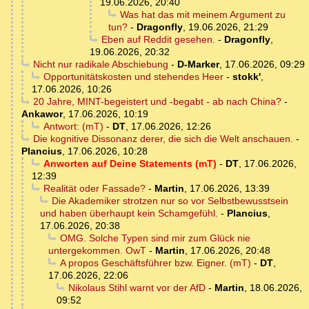
19.06.2026, 20:40
Was hat das mit meinem Argument zu
tun?
-
Dragonfly
,
19.06.2026, 21:29
Eben auf Reddit gesehen.
-
Dragonfly
,
19.06.2026, 20:32
Nicht nur radikale Abschiebung
-
D-Marker
,
17.06.2026, 09:29
Opportunitätskosten und stehendes Heer
-
stokk'
,
17.06.2026, 10:26
20 Jahre, MINT-begeistert und -begabt - ab nach China?
-
Ankawor
,
17.06.2026, 10:19
Antwort: (mT)
-
DT
,
17.06.2026, 12:26
Die kognitive Dissonanz derer, die sich die Welt anschauen.
-
Plancius
,
17.06.2026, 10:28
Anworten auf Deine Statements (mT)
-
DT
,
17.06.2026,
12:39
Realität oder Fassade?
-
Martin
,
17.06.2026, 13:39
Die Akademiker strotzen nur so vor Selbstbewusstsein
und haben überhaupt kein Schamgefühl.
-
Plancius
,
17.06.2026, 20:38
OMG. Solche Typen sind mir zum Glück nie
untergekommen. OwT
-
Martin
,
17.06.2026, 20:48
A propos Geschäftsführer bzw. Eigner. (mT)
-
DT
,
17.06.2026, 22:06
Nikolaus Stihl warnt vor der AfD
-
Martin
,
18.06.2026,
09:52