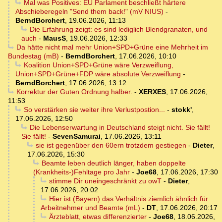
Mal was Positives: EU Parlament beschließt härtere
Abschieberegeln "Send them back!" (mV NIUS)
-
BerndBorchert
,
19.06.2026, 11:13
Die Erfahrung zeigt: es sind lediglich Blendgranaten, und
auch
-
MausS
,
19.06.2026, 12:33
Da hätte nicht mal mehr Union+SPD+Grüne eine Mehrheit im
Bundestag (mB)
-
BerndBorchert
,
17.06.2026, 10:10
Koalition Union+SPD+Grüne wäre Verzweiflung,
Union+SPD+Grüne+FDP wäre absolute Verzweiflung
-
BerndBorchert
,
17.06.2026, 13:12
Korrektur der Guten Ordnung halber.
-
XERXES
,
17.06.2026,
11:53
So verstärken sie weiter ihre Verlustpostion...
-
stokk'
,
17.06.2026, 12:50
Die Lebenserwartung in Deutschland steigt nicht. Sie fällt!
Sie fällt!
-
SevenSamurai
,
17.06.2026, 13:11
sie ist gegenüber den 60ern trotzdem gestiegen
-
Dieter
,
17.06.2026, 15:30
Beamte leben deutlich länger, haben doppelte
(Krankheits-)Fehltage pro Jahr
-
Joe68
,
17.06.2026, 17:30
stimme Dir uneingeschränkt zu owT
-
Dieter
,
17.06.2026, 20:02
Hier ist (Bayern) das Verhältnis ziemlich ähnlich für
Arbeitnehmer und Beamte (mL)
-
DT
,
17.06.2026, 20:17
Ärzteblatt, etwas differenzierter
-
Joe68
,
18.06.2026,