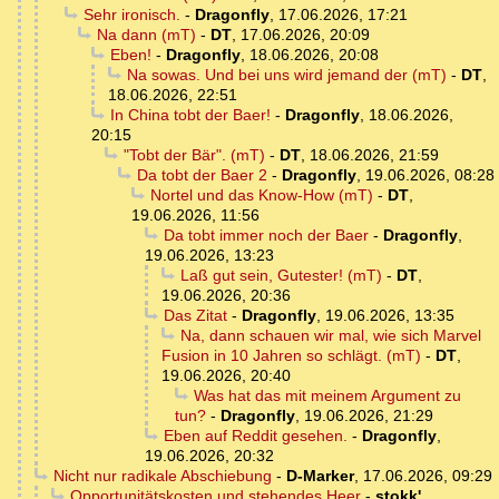
Sehr ironisch.
-
Dragonfly
,
17.06.2026, 17:21
Na dann (mT)
-
DT
,
17.06.2026, 20:09
Eben!
-
Dragonfly
,
18.06.2026, 20:08
Na sowas. Und bei uns wird jemand der (mT)
-
DT
,
18.06.2026, 22:51
In China tobt der Baer!
-
Dragonfly
,
18.06.2026,
20:15
"Tobt der Bär". (mT)
-
DT
,
18.06.2026, 21:59
Da tobt der Baer 2
-
Dragonfly
,
19.06.2026, 08:28
Nortel und das Know-How (mT)
-
DT
,
19.06.2026, 11:56
Da tobt immer noch der Baer
-
Dragonfly
,
19.06.2026, 13:23
Laß gut sein, Gutester! (mT)
-
DT
,
19.06.2026, 20:36
Das Zitat
-
Dragonfly
,
19.06.2026, 13:35
Na, dann schauen wir mal, wie sich Marvel
Fusion in 10 Jahren so schlägt. (mT)
-
DT
,
19.06.2026, 20:40
Was hat das mit meinem Argument zu
tun?
-
Dragonfly
,
19.06.2026, 21:29
Eben auf Reddit gesehen.
-
Dragonfly
,
19.06.2026, 20:32
Nicht nur radikale Abschiebung
-
D-Marker
,
17.06.2026, 09:29
Opportunitätskosten und stehendes Heer
-
stokk'
,