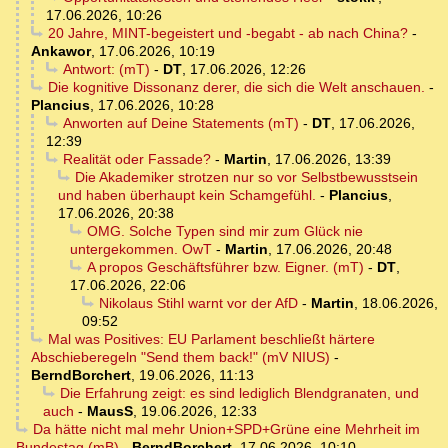
17.06.2026, 10:26
20 Jahre, MINT-begeistert und -begabt - ab nach China?
-
Ankawor
,
17.06.2026, 10:19
Antwort: (mT)
-
DT
,
17.06.2026, 12:26
Die kognitive Dissonanz derer, die sich die Welt anschauen.
-
Plancius
,
17.06.2026, 10:28
Anworten auf Deine Statements (mT)
-
DT
,
17.06.2026,
12:39
Realität oder Fassade?
-
Martin
,
17.06.2026, 13:39
Die Akademiker strotzen nur so vor Selbstbewusstsein
und haben überhaupt kein Schamgefühl.
-
Plancius
,
17.06.2026, 20:38
OMG. Solche Typen sind mir zum Glück nie
untergekommen. OwT
-
Martin
,
17.06.2026, 20:48
A propos Geschäftsführer bzw. Eigner. (mT)
-
DT
,
17.06.2026, 22:06
Nikolaus Stihl warnt vor der AfD
-
Martin
,
18.06.2026,
09:52
Mal was Positives: EU Parlament beschließt härtere
Abschieberegeln "Send them back!" (mV NIUS)
-
BerndBorchert
,
19.06.2026, 11:13
Die Erfahrung zeigt: es sind lediglich Blendgranaten, und
auch
-
MausS
,
19.06.2026, 12:33
Da hätte nicht mal mehr Union+SPD+Grüne eine Mehrheit im
Bundestag (mB)
-
BerndBorchert
,
17.06.2026, 10:10