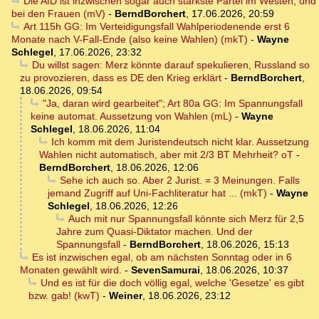
Die AfD ist inzwischen sogar auch stärkste Partei im Westen, und
bei den Frauen (mV)
-
BerndBorchert
,
17.06.2026, 20:59
Art 115h GG: Im Verteidigungsfall Wahlperiodenende erst 6
Monate nach V-Fall-Ende (also keine Wahlen) (mkT)
-
Wayne
Schlegel
,
17.06.2026, 23:32
Du willst sagen: Merz könnte darauf spekulieren, Russland so
zu provozieren, dass es DE den Krieg erklärt
-
BerndBorchert
,
18.06.2026, 09:54
"Ja, daran wird gearbeitet"; Art 80a GG: Im Spannungsfall
keine automat. Aussetzung von Wahlen (mL)
-
Wayne
Schlegel
,
18.06.2026, 11:04
Ich komm mit dem Juristendeutsch nicht klar. Aussetzung
Wahlen nicht automatisch, aber mit 2/3 BT Mehrheit? oT
-
BerndBorchert
,
18.06.2026, 12:06
Sehe ich auch so. Aber 2 Jurist. = 3 Meinungen. Falls
jemand Zugriff auf Uni-Fachliteratur hat ... (mkT)
-
Wayne
Schlegel
,
18.06.2026, 12:26
Auch mit nur Spannungsfall könnte sich Merz für 2,5
Jahre zum Quasi-Diktator machen. Und der
Spannungsfall
-
BerndBorchert
,
18.06.2026, 15:13
Es ist inzwischen egal, ob am nächsten Sonntag oder in 6
Monaten gewählt wird.
-
SevenSamurai
,
18.06.2026, 10:37
Und es ist für die doch völlig egal, welche 'Gesetze' es gibt
bzw. gab! (kwT)
-
Weiner
,
18.06.2026, 23:12