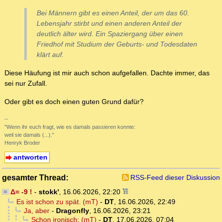
Bei Männern gibt es einen Anteil, der um das 60.
Lebensjahr stirbt und einen anderen Anteil der
deutlich älter wird. Ein Spaziergang über einen
Friedhof mit Studium der Geburts- und Todesdaten
klärt auf.
Diese Häufung ist mir auch schon aufgefallen. Dachte immer, das
sei nur Zufall.
Oder gibt es doch einen guten Grund dafür?
--
"Wenn ihr euch fragt, wie es damals passieren konnte:
weil sie damals (...)."
Henryk Broder
antworten
gesamter Thread:
RSS-Feed dieser Diskussion
Δ= -9 !
-
stokk'
,
16.06.2026, 22:20
Es ist schon zu spät. (mT)
-
DT
,
16.06.2026, 22:49
Ja, aber
-
Dragonfly
,
16.06.2026, 23:21
Schon ironisch: (mT)
-
DT
,
17.06.2026, 07:04