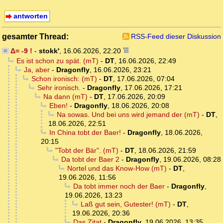
antworten
gesamter Thread:
RSS-Feed dieser Diskussion
Δ= -9 !
-
stokk'
,
16.06.2026, 22:20
Es ist schon zu spät. (mT)
-
DT
,
16.06.2026, 22:49
Ja, aber
-
Dragonfly
,
16.06.2026, 23:21
Schon ironisch: (mT)
-
DT
,
17.06.2026, 07:04
Sehr ironisch.
-
Dragonfly
,
17.06.2026, 17:21
Na dann (mT)
-
DT
,
17.06.2026, 20:09
Eben!
-
Dragonfly
,
18.06.2026, 20:08
Na sowas. Und bei uns wird jemand der (mT)
-
DT
,
18.06.2026, 22:51
In China tobt der Baer!
-
Dragonfly
,
18.06.2026,
20:15
"Tobt der Bär". (mT)
-
DT
,
18.06.2026, 21:59
Da tobt der Baer 2
-
Dragonfly
,
19.06.2026, 08:28
Nortel und das Know-How (mT)
-
DT
,
19.06.2026, 11:56
Da tobt immer noch der Baer
-
Dragonfly
,
19.06.2026, 13:23
Laß gut sein, Gutester! (mT)
-
DT
,
19.06.2026, 20:36
Das Zitat
-
Dragonfly
,
19.06.2026, 13:35