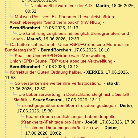
17.06.2026, 22:06
Nikolaus Stihl warnt vor der AfD
-
Martin
,
18.06.2026,
09:52
Mal was Positives: EU Parlament beschließt härtere
Abschieberegeln "Send them back!" (mV NIUS)
-
BerndBorchert
,
19.06.2026, 11:13
Die Erfahrung zeigt: es sind lediglich Blendgranaten, und
auch
-
MausS
,
19.06.2026, 12:33
Da hätte nicht mal mehr Union+SPD+Grüne eine Mehrheit im
Bundestag (mB)
-
BerndBorchert
,
17.06.2026, 10:10
Koalition Union+SPD+Grüne wäre Verzweiflung,
Union+SPD+Grüne+FDP wäre absolute Verzweiflung
-
BerndBorchert
,
17.06.2026, 13:12
Korrektur der Guten Ordnung halber.
-
XERXES
,
17.06.2026,
11:53
So verstärken sie weiter ihre Verlustpostion...
-
stokk'
,
17.06.2026, 12:50
Die Lebenserwartung in Deutschland steigt nicht. Sie fällt!
Sie fällt!
-
SevenSamurai
,
17.06.2026, 13:11
sie ist gegenüber den 60ern trotzdem gestiegen
-
Dieter
,
17.06.2026, 15:30
Beamte leben deutlich länger, haben doppelte
(Krankheits-)Fehltage pro Jahr
-
Joe68
,
17.06.2026, 17:30
stimme Dir uneingeschränkt zu owT
-
Dieter
,
17.06.2026, 20:02