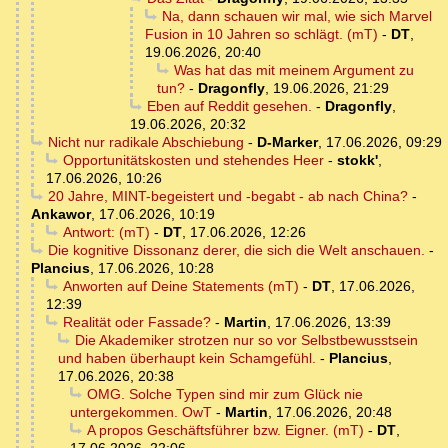
Na, dann schauen wir mal, wie sich Marvel
Fusion in 10 Jahren so schlägt. (mT)
-
DT
,
19.06.2026, 20:40
Was hat das mit meinem Argument zu
tun?
-
Dragonfly
,
19.06.2026, 21:29
Eben auf Reddit gesehen.
-
Dragonfly
,
19.06.2026, 20:32
Nicht nur radikale Abschiebung
-
D-Marker
,
17.06.2026, 09:29
Opportunitätskosten und stehendes Heer
-
stokk'
,
17.06.2026, 10:26
20 Jahre, MINT-begeistert und -begabt - ab nach China?
-
Ankawor
,
17.06.2026, 10:19
Antwort: (mT)
-
DT
,
17.06.2026, 12:26
Die kognitive Dissonanz derer, die sich die Welt anschauen.
-
Plancius
,
17.06.2026, 10:28
Anworten auf Deine Statements (mT)
-
DT
,
17.06.2026,
12:39
Realität oder Fassade?
-
Martin
,
17.06.2026, 13:39
Die Akademiker strotzen nur so vor Selbstbewusstsein
und haben überhaupt kein Schamgefühl.
-
Plancius
,
17.06.2026, 20:38
OMG. Solche Typen sind mir zum Glück nie
untergekommen. OwT
-
Martin
,
17.06.2026, 20:48
A propos Geschäftsführer bzw. Eigner. (mT)
-
DT
,