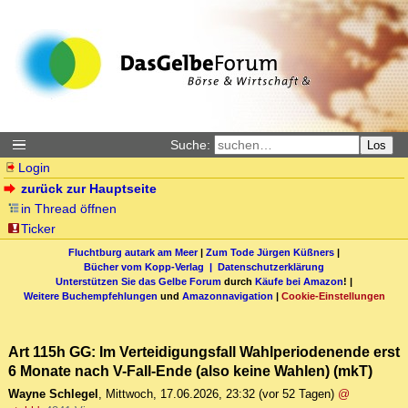
Suche:
Los
Login
zurück zur Hauptseite
in Thread öffnen
Ticker
Fluchtburg autark am Meer
|
Zum Tode Jürgen Küßners
|
Bücher vom Kopp-Verlag |
Datenschutzerklärung
Unterstützen Sie das Gelbe Forum
durch
Käufe bei Amazon
! |
Weitere Buchempfehlungen
und
Amazonnavigation
|
Cookie-Einstellungen
Art 115h GG: Im Verteidigungsfall Wahlperiodenende erst
6 Monate nach V-Fall-Ende (also keine Wahlen) (mkT)
Wayne Schlegel
,
Mittwoch, 17.06.2026, 23:32
(vor 52 Tagen)
@