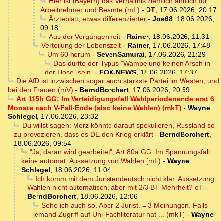
Hier ist (Bayern) das Verhältnis ziemlich ähnlich für
Arbeitnehmer und Beamte (mL)
-
DT
,
17.06.2026, 20:17
Ärzteblatt, etwas differenzierter
-
Joe68
,
18.06.2026,
09:18
Aus der Vergangenheit
-
Rainer
,
18.06.2026, 11:31
Verteilung der Lebenszeit
-
Rainer
,
17.06.2026, 17:48
Um 60 herum
-
SevenSamurai
,
17.06.2026, 21:29
Das dürfte der Typus "Wampe und keinen Arsch in
der Hose" sein.
-
FOX-NEWS
,
18.06.2026, 17:37
Die AfD ist inzwischen sogar auch stärkste Partei im Westen, und
bei den Frauen (mV)
-
BerndBorchert
,
17.06.2026, 20:59
Art 115h GG: Im Verteidigungsfall Wahlperiodenende erst 6
Monate nach V-Fall-Ende (also keine Wahlen) (mkT)
-
Wayne
Schlegel
,
17.06.2026, 23:32
Du willst sagen: Merz könnte darauf spekulieren, Russland so
zu provozieren, dass es DE den Krieg erklärt
-
BerndBorchert
,
18.06.2026, 09:54
"Ja, daran wird gearbeitet"; Art 80a GG: Im Spannungsfall
keine automat. Aussetzung von Wahlen (mL)
-
Wayne
Schlegel
,
18.06.2026, 11:04
Ich komm mit dem Juristendeutsch nicht klar. Aussetzung
Wahlen nicht automatisch, aber mit 2/3 BT Mehrheit? oT
-
BerndBorchert
,
18.06.2026, 12:06
Sehe ich auch so. Aber 2 Jurist. = 3 Meinungen. Falls
jemand Zugriff auf Uni-Fachliteratur hat ... (mkT)
-
Wayne