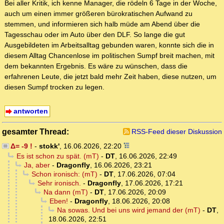
Bei aller Kritik, ich kenne Manager, die rödeln 6 Tage in der Woche,
auch um einen immer größeren bürokratischen Aufwand zu
stemmen, und informieren sich halb müde am Abend über die
Tagesschau oder im Auto über den DLF. So lange die gut
Ausgebildeten im Arbeitsalltag gebunden waren, konnte sich die in
diesem Alltag Chancenlose im politischen Sumpf breit machen, mit
dem bekannten Ergebnis. Es wäre zu wünschen, dass die
erfahrenen Leute, die jetzt bald mehr Zeit haben, diese nutzen, um
diesen Sumpf trocken zu legen.
antworten
gesamter Thread:
RSS-Feed dieser Diskussion
Δ= -9 !
-
stokk'
,
16.06.2026, 22:20
Es ist schon zu spät. (mT)
-
DT
,
16.06.2026, 22:49
Ja, aber
-
Dragonfly
,
16.06.2026, 23:21
Schon ironisch: (mT)
-
DT
,
17.06.2026, 07:04
Sehr ironisch.
-
Dragonfly
,
17.06.2026, 17:21
Na dann (mT)
-
DT
,
17.06.2026, 20:09
Eben!
-
Dragonfly
,
18.06.2026, 20:08
Na sowas. Und bei uns wird jemand der (mT)
-
DT
,
18.06.2026, 22:51