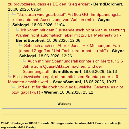
zu provozieren, dass es DE den Krieg erklärt
-
BerndBorchert
,
18.06.2026, 09:54
"Ja, daran wird gearbeitet"; Art 80a GG: Im Spannungsfall
keine automat. Aussetzung von Wahlen (mL)
-
Wayne
Schlegel
,
18.06.2026, 11:04
Ich komm mit dem Juristendeutsch nicht klar. Aussetzung
Wahlen nicht automatisch, aber mit 2/3 BT Mehrheit? oT
-
BerndBorchert
,
18.06.2026, 12:06
Sehe ich auch so. Aber 2 Jurist. = 3 Meinungen. Falls
jemand Zugriff auf Uni-Fachliteratur hat ... (mkT)
-
Wayne
Schlegel
,
18.06.2026, 12:26
Auch mit nur Spannungsfall könnte sich Merz für 2,5
Jahre zum Quasi-Diktator machen. Und der
Spannungsfall
-
BerndBorchert
,
18.06.2026, 15:13
Es ist inzwischen egal, ob am nächsten Sonntag oder in 6
Monaten gewählt wird.
-
SevenSamurai
,
18.06.2026, 10:37
Und es ist für die doch völlig egal, welche 'Gesetze' es gibt
bzw. gab! (kwT)
-
Weiner
,
18.06.2026, 23:12
Werbung
257415 Einträge in 18366 Threads, 975 registrierte Benutzer, 4471 Benutzer online (4
registrierte, 4467 Gäste)