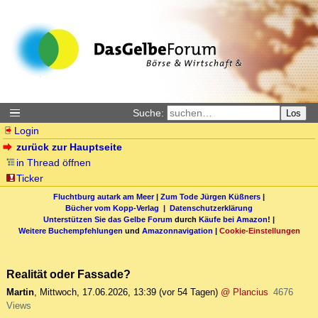
Suche:
Los
Login
zurück zur Hauptseite
in Thread öffnen
Ticker
Fluchtburg autark am Meer
|
Zum Tode Jürgen Küßners
|
Bücher vom Kopp-Verlag |
Datenschutzerklärung
Unterstützen Sie das Gelbe Forum
durch
Käufe bei Amazon
! |
Weitere Buchempfehlungen
und
Amazonnavigation
|
Cookie-Einstellungen
Realität oder Fassade?
Martin
,
Mittwoch, 17.06.2026, 13:39
(vor 54 Tagen)
@ Plancius
4676
Views