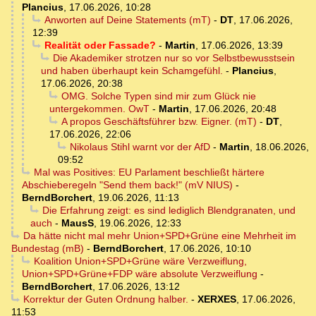
Plancius
,
17.06.2026, 10:28
Anworten auf Deine Statements (mT)
-
DT
,
17.06.2026,
12:39
Realität oder Fassade?
-
Martin
,
17.06.2026, 13:39
Die Akademiker strotzen nur so vor Selbstbewusstsein
und haben überhaupt kein Schamgefühl.
-
Plancius
,
17.06.2026, 20:38
OMG. Solche Typen sind mir zum Glück nie
untergekommen. OwT
-
Martin
,
17.06.2026, 20:48
A propos Geschäftsführer bzw. Eigner. (mT)
-
DT
,
17.06.2026, 22:06
Nikolaus Stihl warnt vor der AfD
-
Martin
,
18.06.2026,
09:52
Mal was Positives: EU Parlament beschließt härtere
Abschieberegeln "Send them back!" (mV NIUS)
-
BerndBorchert
,
19.06.2026, 11:13
Die Erfahrung zeigt: es sind lediglich Blendgranaten, und
auch
-
MausS
,
19.06.2026, 12:33
Da hätte nicht mal mehr Union+SPD+Grüne eine Mehrheit im
Bundestag (mB)
-
BerndBorchert
,
17.06.2026, 10:10
Koalition Union+SPD+Grüne wäre Verzweiflung,
Union+SPD+Grüne+FDP wäre absolute Verzweiflung
-
BerndBorchert
,
17.06.2026, 13:12
Korrektur der Guten Ordnung halber.
-
XERXES
,
17.06.2026,
11:53