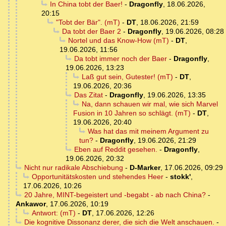
In China tobt der Baer!
-
Dragonfly
,
18.06.2026,
20:15
"Tobt der Bär". (mT)
-
DT
,
18.06.2026, 21:59
Da tobt der Baer 2
-
Dragonfly
,
19.06.2026, 08:28
Nortel und das Know-How (mT)
-
DT
,
19.06.2026, 11:56
Da tobt immer noch der Baer
-
Dragonfly
,
19.06.2026, 13:23
Laß gut sein, Gutester! (mT)
-
DT
,
19.06.2026, 20:36
Das Zitat
-
Dragonfly
,
19.06.2026, 13:35
Na, dann schauen wir mal, wie sich Marvel
Fusion in 10 Jahren so schlägt. (mT)
-
DT
,
19.06.2026, 20:40
Was hat das mit meinem Argument zu
tun?
-
Dragonfly
,
19.06.2026, 21:29
Eben auf Reddit gesehen.
-
Dragonfly
,
19.06.2026, 20:32
Nicht nur radikale Abschiebung
-
D-Marker
,
17.06.2026, 09:29
Opportunitätskosten und stehendes Heer
-
stokk'
,
17.06.2026, 10:26
20 Jahre, MINT-begeistert und -begabt - ab nach China?
-
Ankawor
,
17.06.2026, 10:19
Antwort: (mT)
-
DT
,
17.06.2026, 12:26
Die kognitive Dissonanz derer, die sich die Welt anschauen.
-