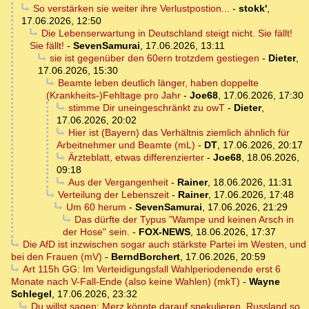
So verstärken sie weiter ihre Verlustpostion...
-
stokk'
,
17.06.2026, 12:50
Die Lebenserwartung in Deutschland steigt nicht. Sie fällt!
Sie fällt!
-
SevenSamurai
,
17.06.2026, 13:11
sie ist gegenüber den 60ern trotzdem gestiegen
-
Dieter
,
17.06.2026, 15:30
Beamte leben deutlich länger, haben doppelte
(Krankheits-)Fehltage pro Jahr
-
Joe68
,
17.06.2026, 17:30
stimme Dir uneingeschränkt zu owT
-
Dieter
,
17.06.2026, 20:02
Hier ist (Bayern) das Verhältnis ziemlich ähnlich für
Arbeitnehmer und Beamte (mL)
-
DT
,
17.06.2026, 20:17
Ärzteblatt, etwas differenzierter
-
Joe68
,
18.06.2026,
09:18
Aus der Vergangenheit
-
Rainer
,
18.06.2026, 11:31
Verteilung der Lebenszeit
-
Rainer
,
17.06.2026, 17:48
Um 60 herum
-
SevenSamurai
,
17.06.2026, 21:29
Das dürfte der Typus "Wampe und keinen Arsch in
der Hose" sein.
-
FOX-NEWS
,
18.06.2026, 17:37
Die AfD ist inzwischen sogar auch stärkste Partei im Westen, und
bei den Frauen (mV)
-
BerndBorchert
,
17.06.2026, 20:59
Art 115h GG: Im Verteidigungsfall Wahlperiodenende erst 6
Monate nach V-Fall-Ende (also keine Wahlen) (mkT)
-
Wayne
Schlegel
,
17.06.2026, 23:32
Du willst sagen: Merz könnte darauf spekulieren, Russland so