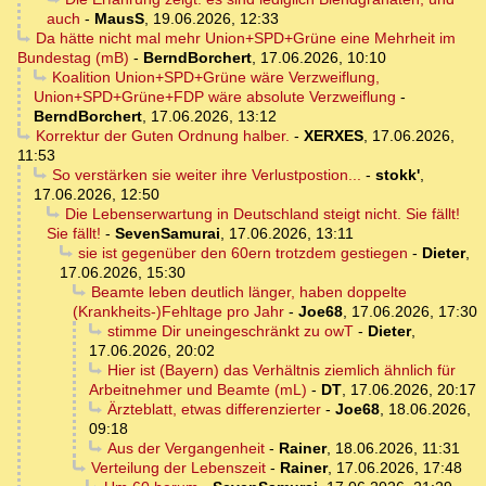
auch
-
MausS
,
19.06.2026, 12:33
Da hätte nicht mal mehr Union+SPD+Grüne eine Mehrheit im
Bundestag (mB)
-
BerndBorchert
,
17.06.2026, 10:10
Koalition Union+SPD+Grüne wäre Verzweiflung,
Union+SPD+Grüne+FDP wäre absolute Verzweiflung
-
BerndBorchert
,
17.06.2026, 13:12
Korrektur der Guten Ordnung halber.
-
XERXES
,
17.06.2026,
11:53
So verstärken sie weiter ihre Verlustpostion...
-
stokk'
,
17.06.2026, 12:50
Die Lebenserwartung in Deutschland steigt nicht. Sie fällt!
Sie fällt!
-
SevenSamurai
,
17.06.2026, 13:11
sie ist gegenüber den 60ern trotzdem gestiegen
-
Dieter
,
17.06.2026, 15:30
Beamte leben deutlich länger, haben doppelte
(Krankheits-)Fehltage pro Jahr
-
Joe68
,
17.06.2026, 17:30
stimme Dir uneingeschränkt zu owT
-
Dieter
,
17.06.2026, 20:02
Hier ist (Bayern) das Verhältnis ziemlich ähnlich für
Arbeitnehmer und Beamte (mL)
-
DT
,
17.06.2026, 20:17
Ärzteblatt, etwas differenzierter
-
Joe68
,
18.06.2026,
09:18
Aus der Vergangenheit
-
Rainer
,
18.06.2026, 11:31
Verteilung der Lebenszeit
-
Rainer
,
17.06.2026, 17:48