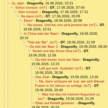
Ja, aber
-
Dragonfly
,
16.06.2026, 23:21
Schon ironisch: (mT)
-
DT
,
17.06.2026, 07:04
Sehr ironisch.
-
Dragonfly
,
17.06.2026, 17:21
Na dann (mT)
-
DT
,
17.06.2026, 20:09
Eben!
-
Dragonfly
,
18.06.2026, 20:08
Na sowas. Und bei uns wird jemand der (mT)
-
DT
,
18.06.2026, 22:51
In China tobt der Baer!
-
Dragonfly
,
18.06.2026,
20:15
"Tobt der Bär". (mT)
-
DT
,
18.06.2026, 21:59
Da tobt der Baer 2
-
Dragonfly
,
19.06.2026, 08:28
Nortel und das Know-How (mT)
-
DT
,
19.06.2026, 11:56
Da tobt immer noch der Baer
-
Dragonfly
,
19.06.2026, 13:23
Laß gut sein, Gutester! (mT)
-
DT
,
19.06.2026, 20:36
Das Zitat
-
Dragonfly
,
19.06.2026, 13:35
Na, dann schauen wir mal, wie sich Marvel
Fusion in 10 Jahren so schlägt. (mT)
-
DT
,
19.06.2026, 20:40
Was hat das mit meinem Argument zu
tun?
-
Dragonfly
,
19.06.2026, 21:29
Eben auf Reddit gesehen.
-
Dragonfly
,
19.06.2026, 20:32