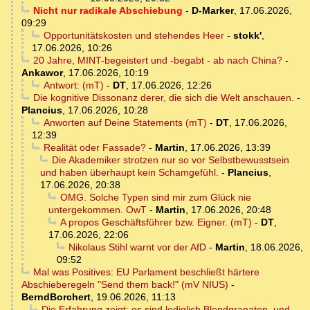
Nicht nur radikale Abschiebung
-
D-Marker
,
17.06.2026,
09:29
Opportunitätskosten und stehendes Heer
-
stokk'
,
17.06.2026, 10:26
20 Jahre, MINT-begeistert und -begabt - ab nach China?
-
Ankawor
,
17.06.2026, 10:19
Antwort: (mT)
-
DT
,
17.06.2026, 12:26
Die kognitive Dissonanz derer, die sich die Welt anschauen.
-
Plancius
,
17.06.2026, 10:28
Anworten auf Deine Statements (mT)
-
DT
,
17.06.2026,
12:39
Realität oder Fassade?
-
Martin
,
17.06.2026, 13:39
Die Akademiker strotzen nur so vor Selbstbewusstsein
und haben überhaupt kein Schamgefühl.
-
Plancius
,
17.06.2026, 20:38
OMG. Solche Typen sind mir zum Glück nie
untergekommen. OwT
-
Martin
,
17.06.2026, 20:48
A propos Geschäftsführer bzw. Eigner. (mT)
-
DT
,
17.06.2026, 22:06
Nikolaus Stihl warnt vor der AfD
-
Martin
,
18.06.2026,
09:52
Mal was Positives: EU Parlament beschließt härtere
Abschieberegeln "Send them back!" (mV NIUS)
-
BerndBorchert
,
19.06.2026, 11:13
Die Erfahrung zeigt: es sind lediglich Blendgranaten, und