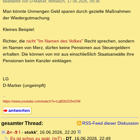
bearbeitet von D-Marker, Mittwoch, 17.06.2026, 09:36
Man könnte Unmengen Geld sparen durch gezielte Maßnahmen
der Wiedergutmachung.
Kleines Beispiel:
Richter, die
nicht "Im Namen des Volkes"
Recht sprechen, sondern
im Namen von Merz, dürfen keine Pensionen aus Steuergeldern
erhalten. Die können von mir aus einschließlich Staatsanwälte ihre
Pensionen beim Kanzler einklagen.
LG
D-Marker (ungeimpft)
--
https://www.youtube.com/watch?v=LqB2b223mOM
antworten
gesamter Thread:
RSS-Feed dieser Diskussion
Δ= -9 !
-
stokk'
,
16.06.2026, 22:20
Es ist schon zu spät. (mT)
-
DT
,
16.06.2026, 22:49