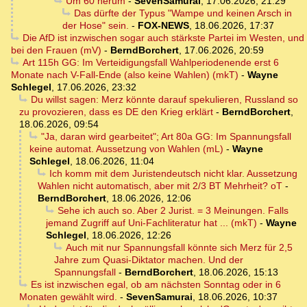
Um 60 herum
-
SevenSamurai
,
17.06.2026, 21:29
Das dürfte der Typus "Wampe und keinen Arsch in
der Hose" sein.
-
FOX-NEWS
,
18.06.2026, 17:37
Die AfD ist inzwischen sogar auch stärkste Partei im Westen, und
bei den Frauen (mV)
-
BerndBorchert
,
17.06.2026, 20:59
Art 115h GG: Im Verteidigungsfall Wahlperiodenende erst 6
Monate nach V-Fall-Ende (also keine Wahlen) (mkT)
-
Wayne
Schlegel
,
17.06.2026, 23:32
Du willst sagen: Merz könnte darauf spekulieren, Russland so
zu provozieren, dass es DE den Krieg erklärt
-
BerndBorchert
,
18.06.2026, 09:54
"Ja, daran wird gearbeitet"; Art 80a GG: Im Spannungsfall
keine automat. Aussetzung von Wahlen (mL)
-
Wayne
Schlegel
,
18.06.2026, 11:04
Ich komm mit dem Juristendeutsch nicht klar. Aussetzung
Wahlen nicht automatisch, aber mit 2/3 BT Mehrheit? oT
-
BerndBorchert
,
18.06.2026, 12:06
Sehe ich auch so. Aber 2 Jurist. = 3 Meinungen. Falls
jemand Zugriff auf Uni-Fachliteratur hat ... (mkT)
-
Wayne
Schlegel
,
18.06.2026, 12:26
Auch mit nur Spannungsfall könnte sich Merz für 2,5
Jahre zum Quasi-Diktator machen. Und der
Spannungsfall
-
BerndBorchert
,
18.06.2026, 15:13
Es ist inzwischen egal, ob am nächsten Sonntag oder in 6
Monaten gewählt wird.
-
SevenSamurai
,
18.06.2026, 10:37