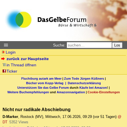
Suche:
Los
Login
zurück zur Hauptseite
in Thread öffnen
Ticker
Fluchtburg autark am Meer
|
Zum Tode Jürgen Küßners
|
Bücher vom Kopp-Verlag |
Datenschutzerklärung
Unterstützen Sie das Gelbe Forum
durch
Käufe bei Amazon
! |
Weitere Buchempfehlungen
und
Amazonnavigation
|
Cookie-Einstellungen
Nicht nur radikale Abschiebung
D-Marker
,
Rostock (MV)
,
Mittwoch, 17.06.2026, 09:29
(vor 51 Tagen)
@
DT
5352 Views