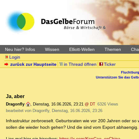
Neu hier? Infos
Wissen
Elliott-Wellen
Themen
Char
Login
zurück zur Hauptseite
in Thread öffnen
Ticker
Fluchtburg
Unterstützen Sie das Gel
Ja, aber
Dragonfly
,
Dienstag, 16.06.2026, 23:21
@ DT
6326 Views
bearbeitet von Dragonfly, Dienstag, 16.06.2026, 23:26
Infrastruktur zerbroeselt. Geburtsraten wie vor 200 Jahren oder so
sollen die wieder hoch gehen? Und die sind vom Export abhaengig.
Lies mal hier ein bisschen:
https://x.com/KenCao_onChina