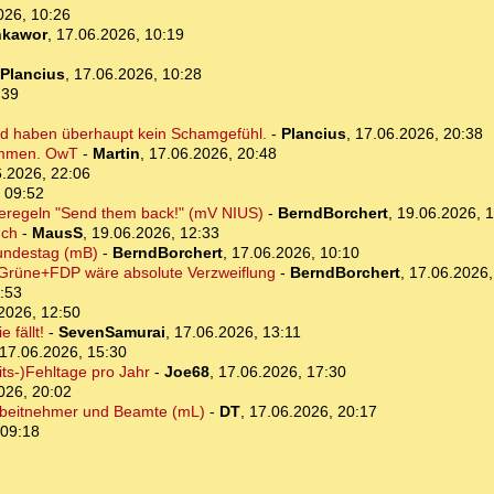
026, 10:26
kawor
,
17.06.2026, 10:19
Plancius
,
17.06.2026, 10:28
:39
nd haben überhaupt kein Schamgefühl.
-
Plancius
,
17.06.2026, 20:38
ommen. OwT
-
Martin
,
17.06.2026, 20:48
.2026, 22:06
 09:52
beregeln "Send them back!" (mV NIUS)
-
BerndBorchert
,
19.06.2026, 1
uch
-
MausS
,
19.06.2026, 12:33
undestag (mB)
-
BerndBorchert
,
17.06.2026, 10:10
Grüne+FDP wäre absolute Verzweiflung
-
BerndBorchert
,
17.06.2026,
:53
2026, 12:50
 fällt!
-
SevenSamurai
,
17.06.2026, 13:11
17.06.2026, 15:30
ts-)Fehltage pro Jahr
-
Joe68
,
17.06.2026, 17:30
026, 20:02
r Arbeitnehmer und Beamte (mL)
-
DT
,
17.06.2026, 20:17
 09:18