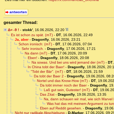
antworten
gesamter Thread:
Δ= -9 !
-
stokk'
,
16.06.2026, 22:20
Es ist schon zu spät. (mT)
-
DT
,
16.06.2026, 22:49
Ja, aber
-
Dragonfly
,
16.06.2026, 23:21
Schon ironisch: (mT)
-
DT
,
17.06.2026, 07:04
Sehr ironisch.
-
Dragonfly
,
17.06.2026, 17:21
Na dann (mT)
-
DT
,
17.06.2026, 20:09
Eben!
-
Dragonfly
,
18.06.2026, 20:08
Na sowas. Und bei uns wird jemand der (mT)
-
DT
In China tobt der Baer!
-
Dragonfly
,
18.06.2026, 20:
"Tobt der Bär". (mT)
-
DT
,
18.06.2026, 21:59
Da tobt der Baer 2
-
Dragonfly
,
19.06.2026, 08:2
Nortel und das Know-How (mT)
-
DT
,
19.06.202
Da tobt immer noch der Baer
-
Dragonfly
,
19
Laß gut sein, Gutester! (mT)
-
DT
,
19.06.20
Das Zitat
-
Dragonfly
,
19.06.2026, 13:35
Na, dann schauen wir mal, wie sich Marvel 
Was hat das mit meinem Argument zu tu
Eben auf Reddit gesehen.
-
Dragonfly
,
19.06
Nicht nur radikale Abschiebung
-
D-Marker
,
17.06.2026, 09:2