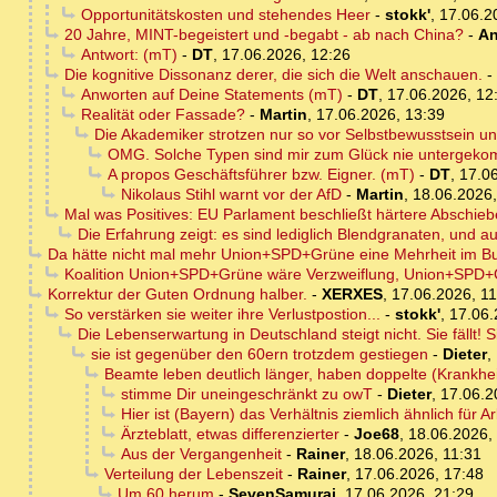
Opportunitätskosten und stehendes Heer
-
stokk'
,
17.06.2
20 Jahre, MINT-begeistert und -begabt - ab nach China?
-
An
Antwort: (mT)
-
DT
,
17.06.2026, 12:26
Die kognitive Dissonanz derer, die sich die Welt anschauen.
-
Anworten auf Deine Statements (mT)
-
DT
,
17.06.2026, 12
Realität oder Fassade?
-
Martin
,
17.06.2026, 13:39
Die Akademiker strotzen nur so vor Selbstbewusstsein u
OMG. Solche Typen sind mir zum Glück nie untergek
A propos Geschäftsführer bzw. Eigner. (mT)
-
DT
,
17.06
Nikolaus Stihl warnt vor der AfD
-
Martin
,
18.06.2026,
Mal was Positives: EU Parlament beschließt härtere Abschie
Die Erfahrung zeigt: es sind lediglich Blendgranaten, und a
Da hätte nicht mal mehr Union+SPD+Grüne eine Mehrheit im B
Koalition Union+SPD+Grüne wäre Verzweiflung, Union+SPD+
Korrektur der Guten Ordnung halber.
-
XERXES
,
17.06.2026, 11
So verstärken sie weiter ihre Verlustpostion...
-
stokk'
,
17.06.
Die Lebenserwartung in Deutschland steigt nicht. Sie fällt! Sie
sie ist gegenüber den 60ern trotzdem gestiegen
-
Dieter
,
Beamte leben deutlich länger, haben doppelte (Krankhei
stimme Dir uneingeschränkt zu owT
-
Dieter
,
17.06.2
Hier ist (Bayern) das Verhältnis ziemlich ähnlich fü
Ärzteblatt, etwas differenzierter
-
Joe68
,
18.06.2026,
Aus der Vergangenheit
-
Rainer
,
18.06.2026, 11:31
Verteilung der Lebenszeit
-
Rainer
,
17.06.2026, 17:48
Um 60 herum
-
SevenSamurai
,
17.06.2026, 21:29