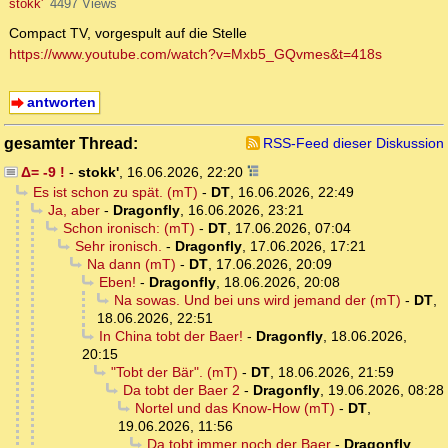
stokk'
4497 Views
Compact TV, vorgespult auf die Stelle
https://www.youtube.com/watch?v=Mxb5_GQvmes&t=418s
antworten
gesamter Thread:
RSS-Feed dieser Diskussion
Δ= -9 !
-
stokk'
,
16.06.2026, 22:20
Es ist schon zu spät. (mT)
-
DT
,
16.06.2026, 22:49
Ja, aber
-
Dragonfly
,
16.06.2026, 23:21
Schon ironisch: (mT)
-
DT
,
17.06.2026, 07:04
Sehr ironisch.
-
Dragonfly
,
17.06.2026, 17:21
Na dann (mT)
-
DT
,
17.06.2026, 20:09
Eben!
-
Dragonfly
,
18.06.2026, 20:08
Na sowas. Und bei uns wird jemand der (mT)
-
DT
,
18.06.2026, 22:51
In China tobt der Baer!
-
Dragonfly
,
18.06.2026,
20:15
"Tobt der Bär". (mT)
-
DT
,
18.06.2026, 21:59
Da tobt der Baer 2
-
Dragonfly
,
19.06.2026, 08:28
Nortel und das Know-How (mT)
-
DT
,
19.06.2026, 11:56
Da tobt immer noch der Baer
-
Dragonfly
,