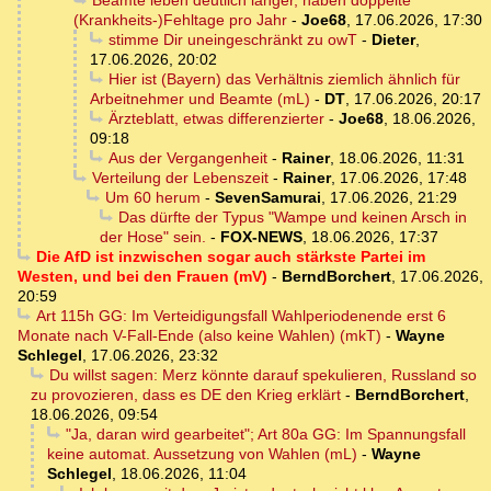
Beamte leben deutlich länger, haben doppelte
(Krankheits-)Fehltage pro Jahr
-
Joe68
,
17.06.2026, 17:30
stimme Dir uneingeschränkt zu owT
-
Dieter
,
17.06.2026, 20:02
Hier ist (Bayern) das Verhältnis ziemlich ähnlich für
Arbeitnehmer und Beamte (mL)
-
DT
,
17.06.2026, 20:17
Ärzteblatt, etwas differenzierter
-
Joe68
,
18.06.2026,
09:18
Aus der Vergangenheit
-
Rainer
,
18.06.2026, 11:31
Verteilung der Lebenszeit
-
Rainer
,
17.06.2026, 17:48
Um 60 herum
-
SevenSamurai
,
17.06.2026, 21:29
Das dürfte der Typus "Wampe und keinen Arsch in
der Hose" sein.
-
FOX-NEWS
,
18.06.2026, 17:37
Die AfD ist inzwischen sogar auch stärkste Partei im
Westen, und bei den Frauen (mV)
-
BerndBorchert
,
17.06.2026,
20:59
Art 115h GG: Im Verteidigungsfall Wahlperiodenende erst 6
Monate nach V-Fall-Ende (also keine Wahlen) (mkT)
-
Wayne
Schlegel
,
17.06.2026, 23:32
Du willst sagen: Merz könnte darauf spekulieren, Russland so
zu provozieren, dass es DE den Krieg erklärt
-
BerndBorchert
,
18.06.2026, 09:54
"Ja, daran wird gearbeitet"; Art 80a GG: Im Spannungsfall
keine automat. Aussetzung von Wahlen (mL)
-
Wayne
Schlegel
,
18.06.2026, 11:04