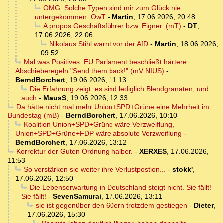
OMG. Solche Typen sind mir zum Glück nie
untergekommen. OwT
-
Martin
,
17.06.2026, 20:48
A propos Geschäftsführer bzw. Eigner. (mT)
-
DT
,
17.06.2026, 22:06
Nikolaus Stihl warnt vor der AfD
-
Martin
,
18.06.2026,
09:52
Mal was Positives: EU Parlament beschließt härtere
Abschieberegeln "Send them back!" (mV NIUS)
-
BerndBorchert
,
19.06.2026, 11:13
Die Erfahrung zeigt: es sind lediglich Blendgranaten, und
auch
-
MausS
,
19.06.2026, 12:33
Da hätte nicht mal mehr Union+SPD+Grüne eine Mehrheit im
Bundestag (mB)
-
BerndBorchert
,
17.06.2026, 10:10
Koalition Union+SPD+Grüne wäre Verzweiflung,
Union+SPD+Grüne+FDP wäre absolute Verzweiflung
-
BerndBorchert
,
17.06.2026, 13:12
Korrektur der Guten Ordnung halber.
-
XERXES
,
17.06.2026,
11:53
So verstärken sie weiter ihre Verlustpostion...
-
stokk'
,
17.06.2026, 12:50
Die Lebenserwartung in Deutschland steigt nicht. Sie fällt!
Sie fällt!
-
SevenSamurai
,
17.06.2026, 13:11
sie ist gegenüber den 60ern trotzdem gestiegen
-
Dieter
,
17.06.2026, 15:30