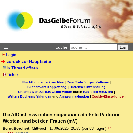
Suche:
Los
Login
zurück zur Hauptseite
in Thread öffnen
Ticker
Fluchtburg autark am Meer
|
Zum Tode Jürgen Küßners
|
Bücher vom Kopp-Verlag |
Datenschutzerklärung
Unterstützen Sie das Gelbe Forum
durch
Käufe bei Amazon
! |
Weitere Buchempfehlungen
und
Amazonnavigation
|
Cookie-Einstellungen
Die AfD ist inzwischen sogar auch stärkste Partei im
Westen, und bei den Frauen (mV)
BerndBorchert
,
Mittwoch, 17.06.2026, 20:59
(vor 53 Tagen)
@