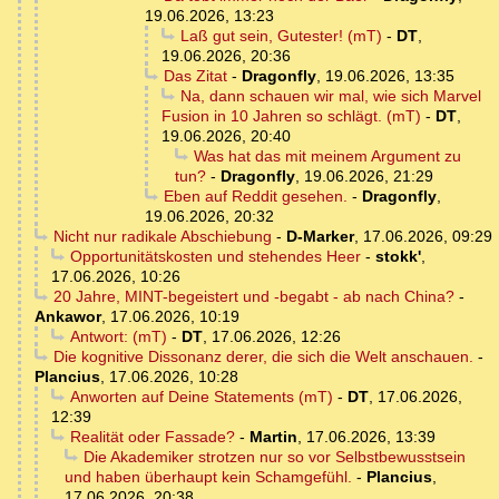
19.06.2026, 13:23
Laß gut sein, Gutester! (mT)
-
DT
,
19.06.2026, 20:36
Das Zitat
-
Dragonfly
,
19.06.2026, 13:35
Na, dann schauen wir mal, wie sich Marvel
Fusion in 10 Jahren so schlägt. (mT)
-
DT
,
19.06.2026, 20:40
Was hat das mit meinem Argument zu
tun?
-
Dragonfly
,
19.06.2026, 21:29
Eben auf Reddit gesehen.
-
Dragonfly
,
19.06.2026, 20:32
Nicht nur radikale Abschiebung
-
D-Marker
,
17.06.2026, 09:29
Opportunitätskosten und stehendes Heer
-
stokk'
,
17.06.2026, 10:26
20 Jahre, MINT-begeistert und -begabt - ab nach China?
-
Ankawor
,
17.06.2026, 10:19
Antwort: (mT)
-
DT
,
17.06.2026, 12:26
Die kognitive Dissonanz derer, die sich die Welt anschauen.
-
Plancius
,
17.06.2026, 10:28
Anworten auf Deine Statements (mT)
-
DT
,
17.06.2026,
12:39
Realität oder Fassade?
-
Martin
,
17.06.2026, 13:39
Die Akademiker strotzen nur so vor Selbstbewusstsein
und haben überhaupt kein Schamgefühl.
-
Plancius
,
17.06.2026, 20:38