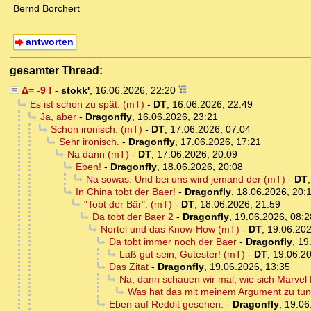
Bernd Borchert
antworten
gesamter Thread:
Δ= -9 !
-
stokk'
,
16.06.2026, 22:20
Es ist schon zu spät. (mT)
-
DT
,
16.06.2026, 22:49
Ja, aber
-
Dragonfly
,
16.06.2026, 23:21
Schon ironisch: (mT)
-
DT
,
17.06.2026, 07:04
Sehr ironisch.
-
Dragonfly
,
17.06.2026, 17:21
Na dann (mT)
-
DT
,
17.06.2026, 20:09
Eben!
-
Dragonfly
,
18.06.2026, 20:08
Na sowas. Und bei uns wird jemand der (mT)
-
DT
In China tobt der Baer!
-
Dragonfly
,
18.06.2026, 20:
"Tobt der Bär". (mT)
-
DT
,
18.06.2026, 21:59
Da tobt der Baer 2
-
Dragonfly
,
19.06.2026, 08:2
Nortel und das Know-How (mT)
-
DT
,
19.06.202
Da tobt immer noch der Baer
-
Dragonfly
,
19
Laß gut sein, Gutester! (mT)
-
DT
,
19.06.20
Das Zitat
-
Dragonfly
,
19.06.2026, 13:35
Na, dann schauen wir mal, wie sich Marvel 
Was hat das mit meinem Argument zu tu
Eben auf Reddit gesehen.
-
Dragonfly
,
19.06