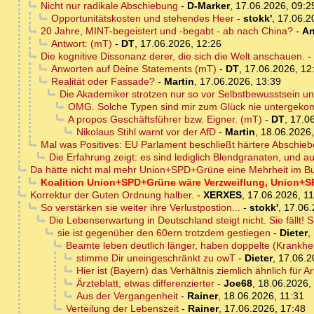
Nicht nur radikale Abschiebung
-
D-Marker
,
17.06.2026, 09:2
Opportunitätskosten und stehendes Heer
-
stokk'
,
17.06.2
20 Jahre, MINT-begeistert und -begabt - ab nach China?
-
An
Antwort: (mT)
-
DT
,
17.06.2026, 12:26
Die kognitive Dissonanz derer, die sich die Welt anschauen.
-
Anworten auf Deine Statements (mT)
-
DT
,
17.06.2026, 12
Realität oder Fassade?
-
Martin
,
17.06.2026, 13:39
Die Akademiker strotzen nur so vor Selbstbewusstsein u
OMG. Solche Typen sind mir zum Glück nie untergek
A propos Geschäftsführer bzw. Eigner. (mT)
-
DT
,
17.06
Nikolaus Stihl warnt vor der AfD
-
Martin
,
18.06.2026,
Mal was Positives: EU Parlament beschließt härtere Abschie
Die Erfahrung zeigt: es sind lediglich Blendgranaten, und a
Da hätte nicht mal mehr Union+SPD+Grüne eine Mehrheit im B
Koalition Union+SPD+Grüne wäre Verzweiflung, Union+S
Korrektur der Guten Ordnung halber.
-
XERXES
,
17.06.2026, 11
So verstärken sie weiter ihre Verlustpostion...
-
stokk'
,
17.06.
Die Lebenserwartung in Deutschland steigt nicht. Sie fällt! Sie
sie ist gegenüber den 60ern trotzdem gestiegen
-
Dieter
,
Beamte leben deutlich länger, haben doppelte (Krankhei
stimme Dir uneingeschränkt zu owT
-
Dieter
,
17.06.2
Hier ist (Bayern) das Verhältnis ziemlich ähnlich fü
Ärzteblatt, etwas differenzierter
-
Joe68
,
18.06.2026,
Aus der Vergangenheit
-
Rainer
,
18.06.2026, 11:31
Verteilung der Lebenszeit
-
Rainer
,
17.06.2026, 17:48