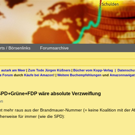
ts / Börsenlinks
Forumsarchive
 autark am Meer
|
Zum Tode Jürgen Küßners
|
Bücher vom Kopp-Verlag |
Datenschut
be Forum
durch
Käufe bei Amazon
! |
Weitere Buchempfehlungen
und
Amazonnavigat
SPD+Grüne+FDP wäre absolute Verzweiflung
ws
icht mehr raus aus der Brandmauer-Nummer (= keine Koalition mit der A
cherweise für immer (wie die SPD):