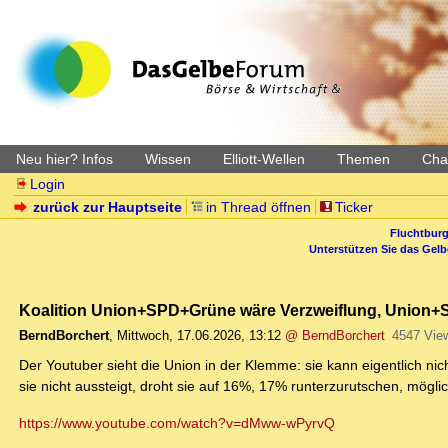
Neu hier? Infos
Wissen
Elliott-Wellen
Themen
Char
Login
zurück zur Hauptseite
in Thread öffnen
Ticker
Fluchtburg
Unterstützen Sie das Gel
Koalition Union+SPD+Grüne wäre Verzweiflung, Union+
BerndBorchert
,
Mittwoch, 17.06.2026, 13:12
@ BerndBorchert
4547 Vie
Der Youtuber sieht die Union in der Klemme: sie kann eigentlich n
sie nicht aussteigt, droht sie auf 16%, 17% runterzurutschen, mögli
https://www.youtube.com/watch?v=dMww-wPyrvQ