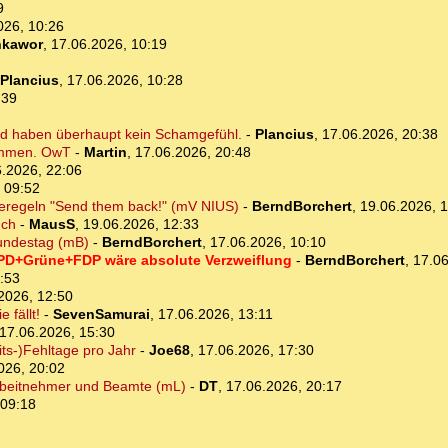
9
026, 10:26
kawor
,
17.06.2026, 10:19
Plancius
,
17.06.2026, 10:28
:39
nd haben überhaupt kein Schamgefühl.
-
Plancius
,
17.06.2026, 20:38
ommen. OwT
-
Martin
,
17.06.2026, 20:48
.2026, 22:06
 09:52
beregeln "Send them back!" (mV NIUS)
-
BerndBorchert
,
19.06.2026, 1
uch
-
MausS
,
19.06.2026, 12:33
undestag (mB)
-
BerndBorchert
,
17.06.2026, 10:10
PD+Grüne+FDP wäre absolute Verzweiflung
-
BerndBorchert
,
17.06
:53
2026, 12:50
 fällt!
-
SevenSamurai
,
17.06.2026, 13:11
17.06.2026, 15:30
ts-)Fehltage pro Jahr
-
Joe68
,
17.06.2026, 17:30
026, 20:02
r Arbeitnehmer und Beamte (mL)
-
DT
,
17.06.2026, 20:17
 09:18