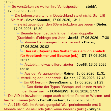
11:53
So verstärken sie weiter ihre Verlustpostion...
-
stokk'
,
17.06.2026, 12:50
Die Lebenserwartung in Deutschland steigt nicht. Sie fällt!
Sie fällt!
-
SevenSamurai
,
17.06.2026, 13:11
sie ist gegenüber den 60ern trotzdem gestiegen
-
Dieter
,
17.06.2026, 15:30
Beamte leben deutlich länger, haben doppelte
(Krankheits-)Fehltage pro Jahr
-
Joe68
,
17.06.2026, 17:30
stimme Dir uneingeschränkt zu owT
-
Dieter
,
17.06.2026, 20:02
Hier ist (Bayern) das Verhältnis ziemlich ähnlich
für Arbeitnehmer und Beamte (mL)
-
DT
,
17.06.2026,
20:17
Ärzteblatt, etwas differenzierter
-
Joe68
,
18.06.2026,
09:18
Aus der Vergangenheit
-
Rainer
,
18.06.2026, 11:31
Verteilung der Lebenszeit
-
Rainer
,
17.06.2026, 17:48
Um 60 herum
-
SevenSamurai
,
17.06.2026, 21:29
Das dürfte der Typus "Wampe und keinen Arsch in
der Hose" sein.
-
FOX-NEWS
,
18.06.2026, 17:37
Die AfD ist inzwischen sogar auch stärkste Partei im Westen, und
bei den Frauen (mV)
-
BerndBorchert
,
17.06.2026, 20:59
Art 115h GG: Im Verteidigungsfall Wahlperiodenende erst 6
Monate nach V-Fall-Ende (also keine Wahlen) (mkT)
-
Wayne