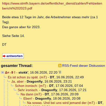
https://www.stmfh.bayern.de/oeffentlicher_dienst/zahlen/Fehlzeiten
bericht%202023.pdf
Beide etwa 12 Tage im Jahr, die Arbeitnehmer etwas mehr (ca 1
Tag).
Das ganze aber für 2023.
Siehe Seite 14.
DT
antworten
gesamter Thread:
RSS-Feed dieser Diskussion
Δ= -9 !
-
stokk'
,
16.06.2026, 22:20
Es ist schon zu spät. (mT)
-
DT
,
16.06.2026, 22:49
Ja, aber
-
Dragonfly
,
16.06.2026, 23:21
Schon ironisch: (mT)
-
DT
,
17.06.2026, 07:04
Sehr ironisch.
-
Dragonfly
,
17.06.2026, 17:21
Na dann (mT)
-
DT
,
17.06.2026, 20:09
Eben!
-
Dragonfly
,
18.06.2026, 20:08
Na sowas. Und bei uns wird jemand der (mT)
-
DT
,