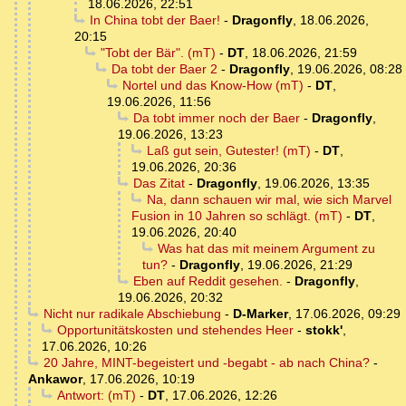
18.06.2026, 22:51
In China tobt der Baer!
-
Dragonfly
,
18.06.2026,
20:15
"Tobt der Bär". (mT)
-
DT
,
18.06.2026, 21:59
Da tobt der Baer 2
-
Dragonfly
,
19.06.2026, 08:28
Nortel und das Know-How (mT)
-
DT
,
19.06.2026, 11:56
Da tobt immer noch der Baer
-
Dragonfly
,
19.06.2026, 13:23
Laß gut sein, Gutester! (mT)
-
DT
,
19.06.2026, 20:36
Das Zitat
-
Dragonfly
,
19.06.2026, 13:35
Na, dann schauen wir mal, wie sich Marvel
Fusion in 10 Jahren so schlägt. (mT)
-
DT
,
19.06.2026, 20:40
Was hat das mit meinem Argument zu
tun?
-
Dragonfly
,
19.06.2026, 21:29
Eben auf Reddit gesehen.
-
Dragonfly
,
19.06.2026, 20:32
Nicht nur radikale Abschiebung
-
D-Marker
,
17.06.2026, 09:29
Opportunitätskosten und stehendes Heer
-
stokk'
,
17.06.2026, 10:26
20 Jahre, MINT-begeistert und -begabt - ab nach China?
-
Ankawor
,
17.06.2026, 10:19
Antwort: (mT)
-
DT
,
17.06.2026, 12:26