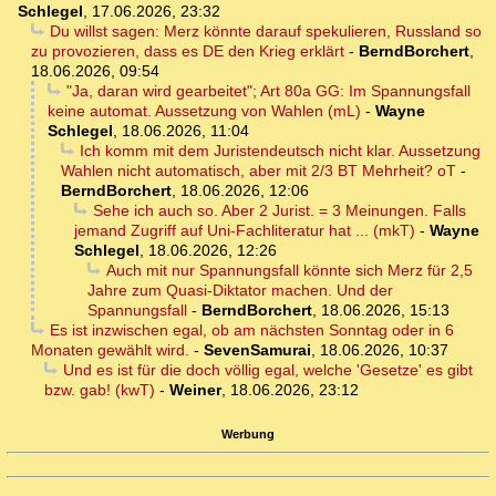
Schlegel
,
17.06.2026, 23:32
Du willst sagen: Merz könnte darauf spekulieren, Russland so
zu provozieren, dass es DE den Krieg erklärt
-
BerndBorchert
,
18.06.2026, 09:54
"Ja, daran wird gearbeitet"; Art 80a GG: Im Spannungsfall
keine automat. Aussetzung von Wahlen (mL)
-
Wayne
Schlegel
,
18.06.2026, 11:04
Ich komm mit dem Juristendeutsch nicht klar. Aussetzung
Wahlen nicht automatisch, aber mit 2/3 BT Mehrheit? oT
-
BerndBorchert
,
18.06.2026, 12:06
Sehe ich auch so. Aber 2 Jurist. = 3 Meinungen. Falls
jemand Zugriff auf Uni-Fachliteratur hat ... (mkT)
-
Wayne
Schlegel
,
18.06.2026, 12:26
Auch mit nur Spannungsfall könnte sich Merz für 2,5
Jahre zum Quasi-Diktator machen. Und der
Spannungsfall
-
BerndBorchert
,
18.06.2026, 15:13
Es ist inzwischen egal, ob am nächsten Sonntag oder in 6
Monaten gewählt wird.
-
SevenSamurai
,
18.06.2026, 10:37
Und es ist für die doch völlig egal, welche 'Gesetze' es gibt
bzw. gab! (kwT)
-
Weiner
,
18.06.2026, 23:12
Werbung