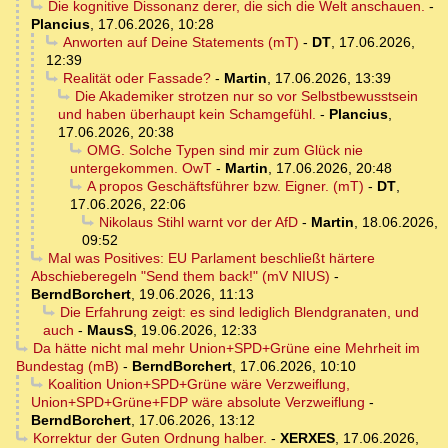
Die kognitive Dissonanz derer, die sich die Welt anschauen.
-
Plancius
,
17.06.2026, 10:28
Anworten auf Deine Statements (mT)
-
DT
,
17.06.2026,
12:39
Realität oder Fassade?
-
Martin
,
17.06.2026, 13:39
Die Akademiker strotzen nur so vor Selbstbewusstsein
und haben überhaupt kein Schamgefühl.
-
Plancius
,
17.06.2026, 20:38
OMG. Solche Typen sind mir zum Glück nie
untergekommen. OwT
-
Martin
,
17.06.2026, 20:48
A propos Geschäftsführer bzw. Eigner. (mT)
-
DT
,
17.06.2026, 22:06
Nikolaus Stihl warnt vor der AfD
-
Martin
,
18.06.2026,
09:52
Mal was Positives: EU Parlament beschließt härtere
Abschieberegeln "Send them back!" (mV NIUS)
-
BerndBorchert
,
19.06.2026, 11:13
Die Erfahrung zeigt: es sind lediglich Blendgranaten, und
auch
-
MausS
,
19.06.2026, 12:33
Da hätte nicht mal mehr Union+SPD+Grüne eine Mehrheit im
Bundestag (mB)
-
BerndBorchert
,
17.06.2026, 10:10
Koalition Union+SPD+Grüne wäre Verzweiflung,
Union+SPD+Grüne+FDP wäre absolute Verzweiflung
-
BerndBorchert
,
17.06.2026, 13:12
Korrektur der Guten Ordnung halber.
-
XERXES
,
17.06.2026,