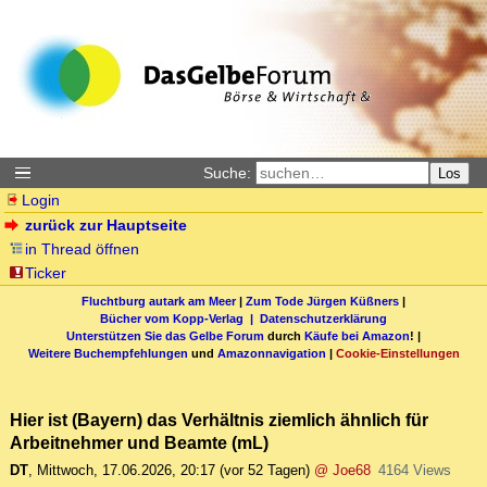
Suche:
Los
Login
zurück zur Hauptseite
in Thread öffnen
Ticker
Fluchtburg autark am Meer
|
Zum Tode Jürgen Küßners
|
Bücher vom Kopp-Verlag |
Datenschutzerklärung
Unterstützen Sie das Gelbe Forum
durch
Käufe bei Amazon
! |
Weitere Buchempfehlungen
und
Amazonnavigation
|
Cookie-Einstellungen
Hier ist (Bayern) das Verhältnis ziemlich ähnlich für
Arbeitnehmer und Beamte (mL)
DT
,
Mittwoch, 17.06.2026, 20:17
(vor 52 Tagen)
@ Joe68
4164 Views