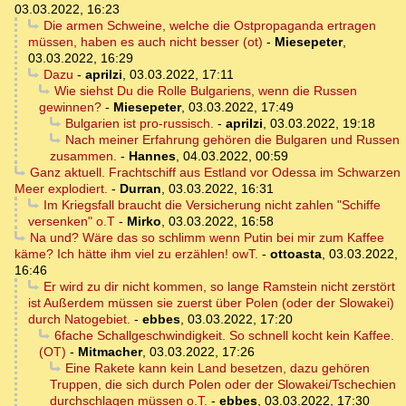
03.03.2022, 16:23
Die armen Schweine, welche die Ostpropaganda ertragen
müssen, haben es auch nicht besser (ot)
-
Miesepeter
,
03.03.2022, 16:29
Dazu
-
aprilzi
,
03.03.2022, 17:11
Wie siehst Du die Rolle Bulgariens, wenn die Russen
gewinnen?
-
Miesepeter
,
03.03.2022, 17:49
Bulgarien ist pro-russisch.
-
aprilzi
,
03.03.2022, 19:18
Nach meiner Erfahrung gehören die Bulgaren und Russen
zusammen.
-
Hannes
,
04.03.2022, 00:59
Ganz aktuell. Frachtschiff aus Estland vor Odessa im Schwarzen
Meer explodiert.
-
Durran
,
03.03.2022, 16:31
Im Kriegsfall braucht die Versicherung nicht zahlen "Schiffe
versenken" o.T
-
Mirko
,
03.03.2022, 16:58
Na und? Wäre das so schlimm wenn Putin bei mir zum Kaffee
käme? Ich hätte ihm viel zu erzählen! owT.
-
ottoasta
,
03.03.2022,
16:46
Er wird zu dir nicht kommen, so lange Ramstein nicht zerstört
ist Außerdem müssen sie zuerst über Polen (oder der Slowakei)
durch Natogebiet.
-
ebbes
,
03.03.2022, 17:20
6fache Schallgeschwindigkeit. So schnell kocht kein Kaffee.
(OT)
-
Mitmacher
,
03.03.2022, 17:26
Eine Rakete kann kein Land besetzen, dazu gehören
Truppen, die sich durch Polen oder der Slowakei/Tschechien
durchschlagen müssen o.T.
-
ebbes
,
03.03.2022, 17:30