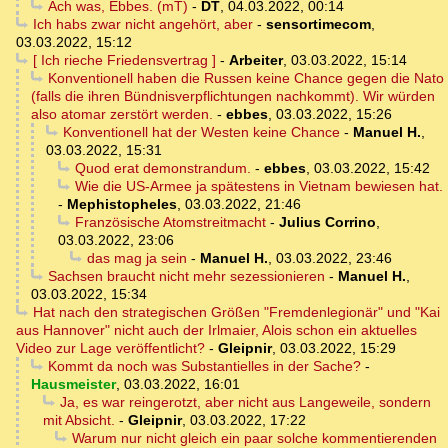
Ach was, Ebbes. (mT)
-
DT
,
04.03.2022, 00:14
Ich habs zwar nicht angehört, aber
-
sensortimecom
,
03.03.2022, 15:12
[ Ich rieche Friedensvertrag ]
-
Arbeiter
,
03.03.2022, 15:14
Konventionell haben die Russen keine Chance gegen die Nato
(falls die ihren Bündnisverpflichtungen nachkommt). Wir würden
also atomar zerstört werden.
-
ebbes
,
03.03.2022, 15:26
Konventionell hat der Westen keine Chance
-
Manuel H.
,
03.03.2022, 15:31
Quod erat demonstrandum.
-
ebbes
,
03.03.2022, 15:42
Wie die US-Armee ja spätestens in Vietnam bewiesen hat.
-
Mephistopheles
,
03.03.2022, 21:46
Französische Atomstreitmacht
-
Julius Corrino
,
03.03.2022, 23:06
das mag ja sein
-
Manuel H.
,
03.03.2022, 23:46
Sachsen braucht nicht mehr sezessionieren
-
Manuel H.
,
03.03.2022, 15:34
Hat nach den strategischen Größen "Fremdenlegionär" und "Kai
aus Hannover" nicht auch der Irlmaier, Alois schon ein aktuelles
Video zur Lage veröffentlicht?
-
Gleipnir
,
03.03.2022, 15:29
Kommt da noch was Substantielles in der Sache?
-
Hausmeister
,
03.03.2022, 16:01
Ja, es war reingerotzt, aber nicht aus Langeweile, sondern
mit Absicht.
-
Gleipnir
,
03.03.2022, 17:22
Warum nur nicht gleich ein paar solche kommentierenden