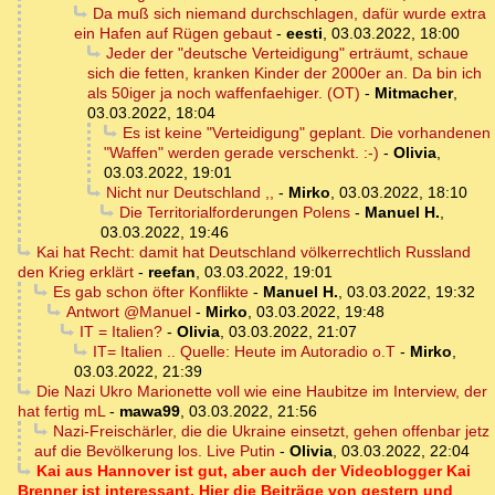
Da muß sich niemand durchschlagen, dafür wurde extra
ein Hafen auf Rügen gebaut
-
eesti
,
03.03.2022, 18:00
Jeder der "deutsche Verteidigung" erträumt, schaue
sich die fetten, kranken Kinder der 2000er an. Da bin ich
als 50iger ja noch waffenfaehiger. (OT)
-
Mitmacher
,
03.03.2022, 18:04
Es ist keine "Verteidigung" geplant. Die vorhandenen
"Waffen" werden gerade verschenkt. :-)
-
Olivia
,
03.03.2022, 19:01
Nicht nur Deutschland ,,
-
Mirko
,
03.03.2022, 18:10
Die Territorialforderungen Polens
-
Manuel H.
,
03.03.2022, 19:46
Kai hat Recht: damit hat Deutschland völkerrechtlich Russland
den Krieg erklärt
-
reefan
,
03.03.2022, 19:01
Es gab schon öfter Konflikte
-
Manuel H.
,
03.03.2022, 19:32
Antwort @Manuel
-
Mirko
,
03.03.2022, 19:48
IT = Italien?
-
Olivia
,
03.03.2022, 21:07
IT= Italien .. Quelle: Heute im Autoradio o.T
-
Mirko
,
03.03.2022, 21:39
Die Nazi Ukro Marionette voll wie eine Haubitze im Interview, der
hat fertig mL
-
mawa99
,
03.03.2022, 21:56
Nazi-Freischärler, die die Ukraine einsetzt, gehen offenbar jetz
auf die Bevölkerung los. Live Putin
-
Olivia
,
03.03.2022, 22:04
Kai aus Hannover ist gut, aber auch der Videoblogger Kai
Brenner ist interessant. Hier die Beiträge von gestern und