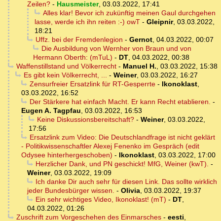
Zeilen?
-
Hausmeister
,
03.03.2022, 17:41
Alles klar! Bevor ich zukünftig meinen Gaul durchgehen
lasse, werde ich ihn reiten :-) owT
-
Gleipnir
,
03.03.2022,
18:21
Uffz. bei der Fremdenlegion
-
Gernot
,
04.03.2022, 00:07
Die Ausbildung von Wernher von Braun und von
Hermann Oberth: (mTuL)
-
DT
,
04.03.2022, 00:38
Waffenstillstand und Völkerrecht
-
Manuel H.
,
03.03.2022, 15:38
Es gibt kein Völkerrecht, ...
-
Weiner
,
03.03.2022, 16:27
Zensurfreier Ersatzlink für RT-Gesperrte
-
Ikonoklast
,
03.03.2022, 16:52
Der Stärkere hat einfach Macht. Er kann Recht etablieren.
-
Eugen A. Tagpfau
,
03.03.2022, 16:53
Keine Diskussionsbereitschaft?
-
Weiner
,
03.03.2022,
17:56
Ersatzlink zum Video: Die Deutschlandfrage ist nicht geklärt
- Politikwissenschaftler Alexej Fenenko im Gespräch (edit
Odysee hinterhergeschoben)
-
Ikonoklast
,
03.03.2022, 17:00
Herzlicher Dank, und PN geschickt! MfG, Weiner (kwT).
-
Weiner
,
03.03.2022, 19:09
Ich danke Dir auch sehr für diesen Link. Das sollte wirklich
jeder Bundesbürger wissen.
-
Olivia
,
03.03.2022, 19:37
Ein sehr wichtiges Video, Ikonoklast! (mT)
-
DT
,
04.03.2022, 01:26
Zuschrift zum Vorgeschehen des Einmarsches
-
eesti
,