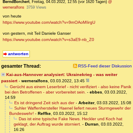
BerndBorchert
,
Freitag, 04.03.2022, 12:55
(vor 1620 Tagen)
@
werneralfons
3759 Views
von heute
https://www.youtube.com/watch?v=9mOAoMIirgU
von gestern, mit Teil Daniele Ganser
https://www.youtube.com/watch?v=s3aE9-nb_Z0
antworten
gesamter Thread:
RSS-Feed dieser Diskussion
Kai-aus-Hannover analysiert: Ukrainekrieg - was weiter
passiert
-
werneralfons
,
03.03.2022, 13:45
Gerücht aus einem Leserbrief - nicht verifiziert - also keine Panik
bei den Betroffenen - aber vorbereitet sein.
-
ebbes
,
03.03.2022,
14:59
Es ist dringend Zeit sich aus der
-
Arbeiter
,
03.03.2022, 15:08
Suhler Waffenhersteller Haenel liefert neues Sturmgewehr der
Bundeswehr!
-
Reffke
,
03.03.2022, 15:12
Das ist eine typische Fake News. Heckler und Koch hat
geklagt, der Auftrag wurde storniert.
-
Durran
,
03.03.2022,
16:26