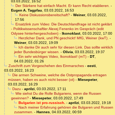
03.03.2022, 16:52
Der Stärkere hat einfach Macht. Er kann Recht etablieren.
-
Eugen A. Tagpfau
,
03.03.2022, 16:53
Keine Diskussionsbereitschaft?
-
Weiner
,
03.03.2022,
17:56
Ersatzlink zum Video: Die Deutschlandfrage ist nicht geklärt
- Politikwissenschaftler Alexej Fenenko im Gespräch (edit
Odysee hinterhergeschoben)
-
Ikonoklast
,
03.03.2022, 17:00
Herzlicher Dank, und PN geschickt! MfG, Weiner (kwT).
-
Weiner
,
03.03.2022, 19:09
Ich danke Dir auch sehr für diesen Link. Das sollte wirklich
jeder Bundesbürger wissen.
-
Olivia
,
03.03.2022, 19:37
Ein sehr wichtiges Video, Ikonoklast! (mT)
-
DT
,
04.03.2022, 01:26
Zuschrift zum Vorgeschehen des Einmarsches
-
eesti
,
03.03.2022, 16:23
Die armen Schweine, welche die Ostpropaganda ertragen
müssen, haben es auch nicht besser (ot)
-
Miesepeter
,
03.03.2022, 16:29
Dazu
-
aprilzi
,
03.03.2022, 17:11
Wie siehst Du die Rolle Bulgariens, wenn die Russen
gewinnen?
-
Miesepeter
,
03.03.2022, 17:49
Bulgarien ist pro-russisch.
-
aprilzi
,
03.03.2022, 19:18
Nach meiner Erfahrung gehören die Bulgaren und Russen
zusammen.
-
Hannes
,
04.03.2022, 00:59