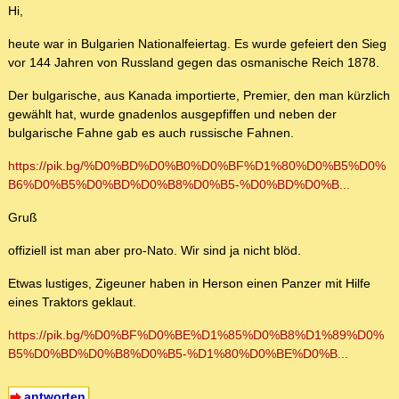
Hi,
heute war in Bulgarien Nationalfeiertag. Es wurde gefeiert den Sieg
vor 144 Jahren von Russland gegen das osmanische Reich 1878.
Der bulgarische, aus Kanada importierte, Premier, den man kürzlich
gewählt hat, wurde gnadenlos ausgepfiffen und neben der
bulgarische Fahne gab es auch russische Fahnen.
https://pik.bg/%D0%BD%D0%B0%D0%BF%D1%80%D0%B5%D0%
B6%D0%B5%D0%BD%D0%B8%D0%B5-%D0%BD%D0%B...
Gruß
offiziell ist man aber pro-Nato. Wir sind ja nicht blöd.
Etwas lustiges, Zigeuner haben in Herson einen Panzer mit Hilfe
eines Traktors geklaut.
https://pik.bg/%D0%BF%D0%BE%D1%85%D0%B8%D1%89%D0%
B5%D0%BD%D0%B8%D0%B5-%D1%80%D0%BE%D0%B...
antworten