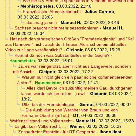
Wie die US-Armee ja spätestens in Vietnam bewiesen hat.
-
Mephistopheles
,
03.03.2022, 21:46
Französische Atomstreitmacht
-
Julius Corrino
,
03.03.2022, 23:06
das mag ja sein
-
Manuel H.
,
03.03.2022, 23:46
Sachsen braucht nicht mehr sezessionieren
-
Manuel H.
,
03.03.2022, 15:34
Hat nach den strategischen Größen "Fremdenlegionär" und "Kai
aus Hannover" nicht auch der Irlmaier, Alois schon ein aktuelles
Video zur Lage veröffentlicht?
-
Gleipnir
,
03.03.2022, 15:29
Kommt da noch was Substantielles in der Sache?
-
Hausmeister
,
03.03.2022, 16:01
Ja, es war reingerotzt, aber nicht aus Langeweile, sondern
mit Absicht.
-
Gleipnir
,
03.03.2022, 17:22
Warum nur nicht gleich ein paar solche kommentierenden
Zeilen?
-
Hausmeister
,
03.03.2022, 17:41
Alles klar! Bevor ich zukünftig meinen Gaul durchgehen
lasse, werde ich ihn reiten :-) owT
-
Gleipnir
,
03.03.2022,
18:21
Uffz. bei der Fremdenlegion
-
Gernot
,
04.03.2022, 00:07
Die Ausbildung von Wernher von Braun und von
Hermann Oberth: (mTuL)
-
DT
,
04.03.2022, 00:38
Waffenstillstand und Völkerrecht
-
Manuel H.
,
03.03.2022, 15:38
Es gibt kein Völkerrecht, ...
-
Weiner
,
03.03.2022, 16:27
Zensurfreier Ersatzlink für RT-Gesperrte
-
Ikonoklast
,