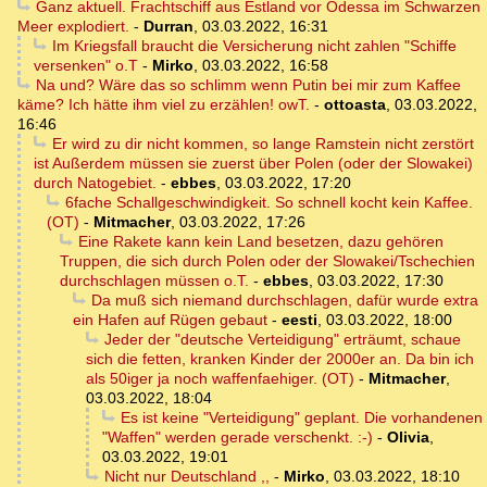
Ganz aktuell. Frachtschiff aus Estland vor Odessa im Schwarzen
Meer explodiert.
-
Durran
,
03.03.2022, 16:31
Im Kriegsfall braucht die Versicherung nicht zahlen "Schiffe
versenken" o.T
-
Mirko
,
03.03.2022, 16:58
Na und? Wäre das so schlimm wenn Putin bei mir zum Kaffee
käme? Ich hätte ihm viel zu erzählen! owT.
-
ottoasta
,
03.03.2022,
16:46
Er wird zu dir nicht kommen, so lange Ramstein nicht zerstört
ist Außerdem müssen sie zuerst über Polen (oder der Slowakei)
durch Natogebiet.
-
ebbes
,
03.03.2022, 17:20
6fache Schallgeschwindigkeit. So schnell kocht kein Kaffee.
(OT)
-
Mitmacher
,
03.03.2022, 17:26
Eine Rakete kann kein Land besetzen, dazu gehören
Truppen, die sich durch Polen oder der Slowakei/Tschechien
durchschlagen müssen o.T.
-
ebbes
,
03.03.2022, 17:30
Da muß sich niemand durchschlagen, dafür wurde extra
ein Hafen auf Rügen gebaut
-
eesti
,
03.03.2022, 18:00
Jeder der "deutsche Verteidigung" erträumt, schaue
sich die fetten, kranken Kinder der 2000er an. Da bin ich
als 50iger ja noch waffenfaehiger. (OT)
-
Mitmacher
,
03.03.2022, 18:04
Es ist keine "Verteidigung" geplant. Die vorhandenen
"Waffen" werden gerade verschenkt. :-)
-
Olivia
,
03.03.2022, 19:01
Nicht nur Deutschland ,,
-
Mirko
,
03.03.2022, 18:10