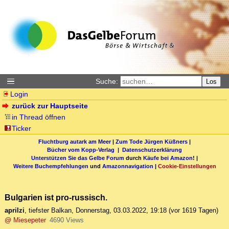
Suche:
Los
Login
zurück zur Hauptseite
in Thread öffnen
Ticker
Fluchtburg autark am Meer
|
Zum Tode Jürgen Küßners
|
Bücher vom Kopp-Verlag |
Datenschutzerklärung
Unterstützen Sie das Gelbe Forum
durch
Käufe bei Amazon
! |
Weitere Buchempfehlungen
und
Amazonnavigation
|
Cookie-Einstellungen
Bulgarien ist pro-russisch.
aprilzi
,
tiefster Balkan
,
Donnerstag, 03.03.2022, 19:18
(vor 1619 Tagen)
@ Miesepeter
4690 Views