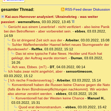
gesamter Thread:
RSS-Feed dieser Diskussion
Kai-aus-Hannover analysiert: Ukrainekrieg - was weiter
passiert
-
werneralfons
,
03.03.2022, 13:45
Gerücht aus einem Leserbrief - nicht verifiziert - also keine Panik
bei den Betroffenen - aber vorbereitet sein.
-
ebbes
,
03.03.2022,
14:59
Es ist dringend Zeit sich aus der
-
Arbeiter
,
03.03.2022, 15:08
Suhler Waffenhersteller Haenel liefert neues Sturmgewehr der
Bundeswehr!
-
Reffke
,
03.03.2022, 15:12
Das ist eine typische Fake News. Heckler und Koch hat
geklagt, der Auftrag wurde storniert.
-
Durran
,
03.03.2022,
16:26
Ach was, Ebbes. (mT)
-
DT
,
04.03.2022, 00:14
Ich habs zwar nicht angehört, aber
-
sensortimecom
,
03.03.2022, 15:12
[ Ich rieche Friedensvertrag ]
-
Arbeiter
,
03.03.2022, 15:14
Konventionell haben die Russen keine Chance gegen die Nato
(falls die ihren Bündnisverpflichtungen nachkommt). Wir würden
also atomar zerstört werden.
-
ebbes
,
03.03.2022, 15:26
Konventionell hat der Westen keine Chance
-
Manuel H.
,
03.03.2022, 15:31
Quod erat demonstrandum.
-
ebbes
,
03.03.2022, 15:42