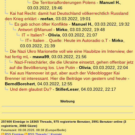
Die Territorialforderungen Polens
-
Manuel H.
,
03.03.2022, 19:46
Kai hat Recht: damit hat Deutschland völkerrechtlich Russland
den Krieg erklärt
-
reefan
,
03.03.2022, 19:01
Es gab schon öfter Konflikte
-
Manuel H.
,
03.03.2022, 19:32
Antwort @Manuel
-
Mirko
,
03.03.2022, 19:48
IT = Italien?
-
Olivia
,
03.03.2022, 21:07
IT= Italien .. Quelle: Heute im Autoradio o.T
-
Mirko
,
03.03.2022, 21:39
Die Nazi Ukro Marionette voll wie eine Haubitze im Interview, der
hat fertig mL
-
mawa99
,
03.03.2022, 21:56
Nazi-Freischärler, die die Ukraine einsetzt, gehen offenbar jetz
auf die Bevölkerung los. Live Putin
-
Olivia
,
03.03.2022, 22:04
Kai aus Hannover ist gut, aber auch der Videoblogger Kai
Brenner ist interessant. Hier die Beiträge von gestern und heute
-
BerndBorchert
,
04.03.2022, 12:55
Und dem glaubst Du?
-
StillerLeser
,
04.03.2022, 22:17
Werbung
257400 Einträge in 18365 Threads, 975 registrierte Benutzer, 3991 Benutzer online (3
registrierte, 3988 Gäste)
Forumszeit: 09.08.2026, 08:38 (Europe/Berlin)
RSS Einträge
RSS Threads
Kontakt