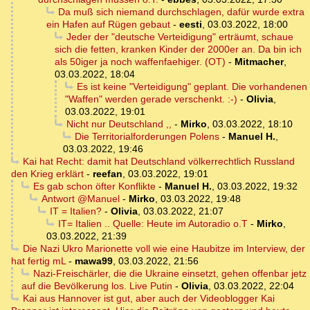
Da muß sich niemand durchschlagen, dafür wurde extra
ein Hafen auf Rügen gebaut
-
eesti
,
03.03.2022, 18:00
Jeder der "deutsche Verteidigung" erträumt, schaue
sich die fetten, kranken Kinder der 2000er an. Da bin ich
als 50iger ja noch waffenfaehiger. (OT)
-
Mitmacher
,
03.03.2022, 18:04
Es ist keine "Verteidigung" geplant. Die vorhandenen
"Waffen" werden gerade verschenkt. :-)
-
Olivia
,
03.03.2022, 19:01
Nicht nur Deutschland ,,
-
Mirko
,
03.03.2022, 18:10
Die Territorialforderungen Polens
-
Manuel H.
,
03.03.2022, 19:46
Kai hat Recht: damit hat Deutschland völkerrechtlich Russland
den Krieg erklärt
-
reefan
,
03.03.2022, 19:01
Es gab schon öfter Konflikte
-
Manuel H.
,
03.03.2022, 19:32
Antwort @Manuel
-
Mirko
,
03.03.2022, 19:48
IT = Italien?
-
Olivia
,
03.03.2022, 21:07
IT= Italien .. Quelle: Heute im Autoradio o.T
-
Mirko
,
03.03.2022, 21:39
Die Nazi Ukro Marionette voll wie eine Haubitze im Interview, der
hat fertig mL
-
mawa99
,
03.03.2022, 21:56
Nazi-Freischärler, die die Ukraine einsetzt, gehen offenbar jetz
auf die Bevölkerung los. Live Putin
-
Olivia
,
03.03.2022, 22:04
Kai aus Hannover ist gut, aber auch der Videoblogger Kai