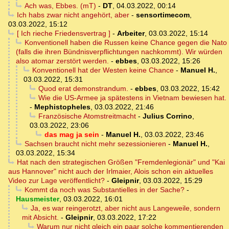
Ach was, Ebbes. (mT)
-
DT
,
04.03.2022, 00:14
Ich habs zwar nicht angehört, aber
-
sensortimecom
,
03.03.2022, 15:12
[ Ich rieche Friedensvertrag ]
-
Arbeiter
,
03.03.2022, 15:14
Konventionell haben die Russen keine Chance gegen die Nato
(falls die ihren Bündnisverpflichtungen nachkommt). Wir würden
also atomar zerstört werden.
-
ebbes
,
03.03.2022, 15:26
Konventionell hat der Westen keine Chance
-
Manuel H.
,
03.03.2022, 15:31
Quod erat demonstrandum.
-
ebbes
,
03.03.2022, 15:42
Wie die US-Armee ja spätestens in Vietnam bewiesen hat.
-
Mephistopheles
,
03.03.2022, 21:46
Französische Atomstreitmacht
-
Julius Corrino
,
03.03.2022, 23:06
das mag ja sein
-
Manuel H.
,
03.03.2022, 23:46
Sachsen braucht nicht mehr sezessionieren
-
Manuel H.
,
03.03.2022, 15:34
Hat nach den strategischen Größen "Fremdenlegionär" und "Kai
aus Hannover" nicht auch der Irlmaier, Alois schon ein aktuelles
Video zur Lage veröffentlicht?
-
Gleipnir
,
03.03.2022, 15:29
Kommt da noch was Substantielles in der Sache?
-
Hausmeister
,
03.03.2022, 16:01
Ja, es war reingerotzt, aber nicht aus Langeweile, sondern
mit Absicht.
-
Gleipnir
,
03.03.2022, 17:22
Warum nur nicht gleich ein paar solche kommentierenden