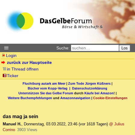
Suche:
Los
Login
zurück zur Hauptseite
in Thread öffnen
Ticker
Fluchtburg autark am Meer
|
Zum Tode Jürgen Küßners
|
Bücher vom Kopp-Verlag |
Datenschutzerklärung
Unterstützen Sie das Gelbe Forum
durch
Käufe bei Amazon
! |
Weitere Buchempfehlungen
und
Amazonnavigation
|
Cookie-Einstellungen
das mag ja sein
Manuel H.
,
Donnerstag, 03.03.2022, 23:46
(vor 1618 Tagen)
@ Julius
Corrino
3903 Views