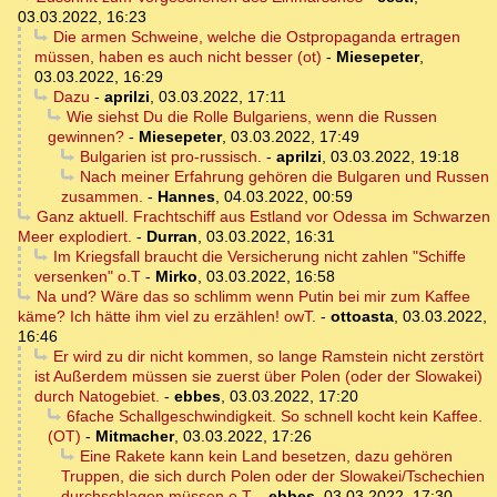
03.03.2022, 16:23
Die armen Schweine, welche die Ostpropaganda ertragen
müssen, haben es auch nicht besser (ot)
-
Miesepeter
,
03.03.2022, 16:29
Dazu
-
aprilzi
,
03.03.2022, 17:11
Wie siehst Du die Rolle Bulgariens, wenn die Russen
gewinnen?
-
Miesepeter
,
03.03.2022, 17:49
Bulgarien ist pro-russisch.
-
aprilzi
,
03.03.2022, 19:18
Nach meiner Erfahrung gehören die Bulgaren und Russen
zusammen.
-
Hannes
,
04.03.2022, 00:59
Ganz aktuell. Frachtschiff aus Estland vor Odessa im Schwarzen
Meer explodiert.
-
Durran
,
03.03.2022, 16:31
Im Kriegsfall braucht die Versicherung nicht zahlen "Schiffe
versenken" o.T
-
Mirko
,
03.03.2022, 16:58
Na und? Wäre das so schlimm wenn Putin bei mir zum Kaffee
käme? Ich hätte ihm viel zu erzählen! owT.
-
ottoasta
,
03.03.2022,
16:46
Er wird zu dir nicht kommen, so lange Ramstein nicht zerstört
ist Außerdem müssen sie zuerst über Polen (oder der Slowakei)
durch Natogebiet.
-
ebbes
,
03.03.2022, 17:20
6fache Schallgeschwindigkeit. So schnell kocht kein Kaffee.
(OT)
-
Mitmacher
,
03.03.2022, 17:26
Eine Rakete kann kein Land besetzen, dazu gehören
Truppen, die sich durch Polen oder der Slowakei/Tschechien
durchschlagen müssen o.T.
-
ebbes
,
03.03.2022, 17:30