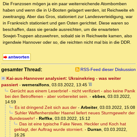
Die Franzosen mögen ja ein paar weiterreichende Atombomben
haben und wenn die in U-Booten gelagert werden, ist Reichweite eh
zweitrangig. Aber das Gros, stationiert zur Landesverteidigung, war
in Frankreich stationiert und gen Osten gerichtet. Diese waren so
beschaffen, dass sie gerade ausreichten, um die erwarteten
Sowjet-Truppen abzuwehren, sobald sie in Reichweite kamen, also
irgendwie Hannover oder so, die reichten nicht mal bis in die DDR.
antworten
gesamter Thread:
RSS-Feed dieser Diskussion
Kai-aus-Hannover analysiert: Ukrainekrieg - was weiter
passiert
-
werneralfons
,
03.03.2022, 13:45
Gerücht aus einem Leserbrief - nicht verifiziert - also keine Panik
bei den Betroffenen - aber vorbereitet sein.
-
ebbes
,
03.03.2022,
14:59
Es ist dringend Zeit sich aus der
-
Arbeiter
,
03.03.2022, 15:08
Suhler Waffenhersteller Haenel liefert neues Sturmgewehr der
Bundeswehr!
-
Reffke
,
03.03.2022, 15:12
Das ist eine typische Fake News. Heckler und Koch hat
geklagt, der Auftrag wurde storniert.
-
Durran
,
03.03.2022,
16:26