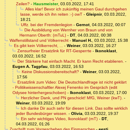
Zeilen?
-
Hausmeister
,
03.03.2022, 17:41
Alles klar! Bevor ich zukünftig meinen Gaul durchgehen
lasse, werde ich ihn reiten :-) owT
-
Gleipnir
,
03.03.2022,
18:21
Uffz. bei der Fremdenlegion
-
Gernot
,
04.03.2022, 00:07
Die Ausbildung von Wernher von Braun und von
Hermann Oberth: (mTuL)
-
DT
,
04.03.2022, 00:38
Waffenstillstand und Völkerrecht
-
Manuel H.
,
03.03.2022, 15:38
Es gibt kein Völkerrecht, ...
-
Weiner
,
03.03.2022, 16:27
Zensurfreier Ersatzlink für RT-Gesperrte
-
Ikonoklast
,
03.03.2022, 16:52
Der Stärkere hat einfach Macht. Er kann Recht etablieren.
-
Eugen A. Tagpfau
,
03.03.2022, 16:53
Keine Diskussionsbereitschaft?
-
Weiner
,
03.03.2022,
17:56
Ersatzlink zum Video: Die Deutschlandfrage ist nicht geklärt
- Politikwissenschaftler Alexej Fenenko im Gespräch (edit
Odysee hinterhergeschoben)
-
Ikonoklast
,
03.03.2022, 17:00
Herzlicher Dank, und PN geschickt! MfG, Weiner (kwT).
-
Weiner
,
03.03.2022, 19:09
Ich danke Dir auch sehr für diesen Link. Das sollte wirklich
jeder Bundesbürger wissen.
-
Olivia
,
03.03.2022, 19:37
Ein sehr wichtiges Video, Ikonoklast! (mT)
-
DT
,
04.03.2022, 01:26
Zuschrift zum Vorgeschehen des Einmarsches
-
eesti
,