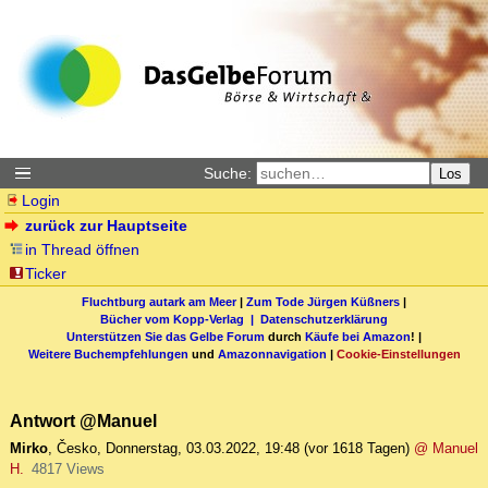
Suche:
Los
Login
zurück zur Hauptseite
in Thread öffnen
Ticker
Fluchtburg autark am Meer
|
Zum Tode Jürgen Küßners
|
Bücher vom Kopp-Verlag |
Datenschutzerklärung
Unterstützen Sie das Gelbe Forum
durch
Käufe bei Amazon
! |
Weitere Buchempfehlungen
und
Amazonnavigation
|
Cookie-Einstellungen
Antwort @Manuel
Mirko
,
Česko
,
Donnerstag, 03.03.2022, 19:48
(vor 1618 Tagen)
@ Manuel
H.
4817 Views