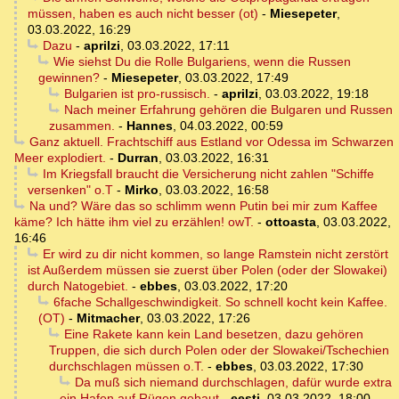
müssen, haben es auch nicht besser (ot)
-
Miesepeter
,
03.03.2022, 16:29
Dazu
-
aprilzi
,
03.03.2022, 17:11
Wie siehst Du die Rolle Bulgariens, wenn die Russen
gewinnen?
-
Miesepeter
,
03.03.2022, 17:49
Bulgarien ist pro-russisch.
-
aprilzi
,
03.03.2022, 19:18
Nach meiner Erfahrung gehören die Bulgaren und Russen
zusammen.
-
Hannes
,
04.03.2022, 00:59
Ganz aktuell. Frachtschiff aus Estland vor Odessa im Schwarzen
Meer explodiert.
-
Durran
,
03.03.2022, 16:31
Im Kriegsfall braucht die Versicherung nicht zahlen "Schiffe
versenken" o.T
-
Mirko
,
03.03.2022, 16:58
Na und? Wäre das so schlimm wenn Putin bei mir zum Kaffee
käme? Ich hätte ihm viel zu erzählen! owT.
-
ottoasta
,
03.03.2022,
16:46
Er wird zu dir nicht kommen, so lange Ramstein nicht zerstört
ist Außerdem müssen sie zuerst über Polen (oder der Slowakei)
durch Natogebiet.
-
ebbes
,
03.03.2022, 17:20
6fache Schallgeschwindigkeit. So schnell kocht kein Kaffee.
(OT)
-
Mitmacher
,
03.03.2022, 17:26
Eine Rakete kann kein Land besetzen, dazu gehören
Truppen, die sich durch Polen oder der Slowakei/Tschechien
durchschlagen müssen o.T.
-
ebbes
,
03.03.2022, 17:30
Da muß sich niemand durchschlagen, dafür wurde extra
ein Hafen auf Rügen gebaut
-
eesti
,
03.03.2022, 18:00