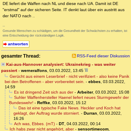
DE liefert die Waffen nach NL und diese nach UA. Damit ist DE
"erstmal" auf der sicheren Seite. IT denkt laut über ein austritt aus
der NATO nach ..
--
Gesunde Menschen zu schädigen, um die Gesundheit der Schwächsten zu erhalten, ist
eine Entscheidung der rückständigen Logik.
antworten
gesamter Thread:
RSS-Feed dieser Diskussion
Kai-aus-Hannover analysiert: Ukrainekrieg - was weiter
passiert
-
werneralfons
,
03.03.2022, 13:45
Gerücht aus einem Leserbrief - nicht verifiziert - also keine Panik
bei den Betroffenen - aber vorbereitet sein.
-
ebbes
,
03.03.2022,
14:59
Es ist dringend Zeit sich aus der
-
Arbeiter
,
03.03.2022, 15:08
Suhler Waffenhersteller Haenel liefert neues Sturmgewehr der
Bundeswehr!
-
Reffke
,
03.03.2022, 15:12
Das ist eine typische Fake News. Heckler und Koch hat
geklagt, der Auftrag wurde storniert.
-
Durran
,
03.03.2022,
16:26
Ach was, Ebbes. (mT)
-
DT
,
04.03.2022, 00:14
Ich habs zwar nicht angehört, aber
-
sensortimecom
,