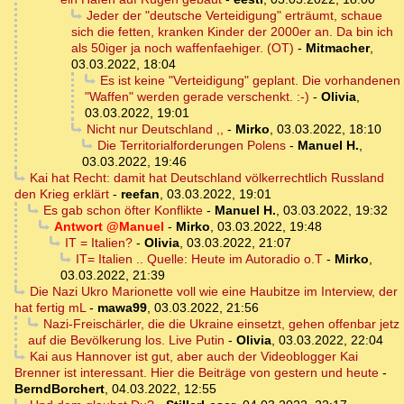
Jeder der "deutsche Verteidigung" erträumt, schaue
sich die fetten, kranken Kinder der 2000er an. Da bin ich
als 50iger ja noch waffenfaehiger. (OT)
-
Mitmacher
,
03.03.2022, 18:04
Es ist keine "Verteidigung" geplant. Die vorhandenen
"Waffen" werden gerade verschenkt. :-)
-
Olivia
,
03.03.2022, 19:01
Nicht nur Deutschland ,,
-
Mirko
,
03.03.2022, 18:10
Die Territorialforderungen Polens
-
Manuel H.
,
03.03.2022, 19:46
Kai hat Recht: damit hat Deutschland völkerrechtlich Russland
den Krieg erklärt
-
reefan
,
03.03.2022, 19:01
Es gab schon öfter Konflikte
-
Manuel H.
,
03.03.2022, 19:32
Antwort @Manuel
-
Mirko
,
03.03.2022, 19:48
IT = Italien?
-
Olivia
,
03.03.2022, 21:07
IT= Italien .. Quelle: Heute im Autoradio o.T
-
Mirko
,
03.03.2022, 21:39
Die Nazi Ukro Marionette voll wie eine Haubitze im Interview, der
hat fertig mL
-
mawa99
,
03.03.2022, 21:56
Nazi-Freischärler, die die Ukraine einsetzt, gehen offenbar jetz
auf die Bevölkerung los. Live Putin
-
Olivia
,
03.03.2022, 22:04
Kai aus Hannover ist gut, aber auch der Videoblogger Kai
Brenner ist interessant. Hier die Beiträge von gestern und heute
-
BerndBorchert
,
04.03.2022, 12:55