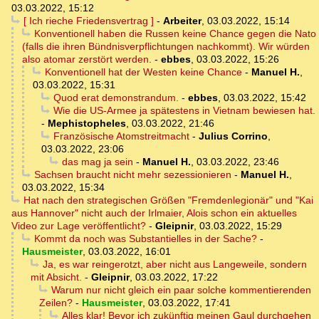
03.03.2022, 15:12
[ Ich rieche Friedensvertrag ]
-
Arbeiter
,
03.03.2022, 15:14
Konventionell haben die Russen keine Chance gegen die Nato
(falls die ihren Bündnisverpflichtungen nachkommt). Wir würden
also atomar zerstört werden.
-
ebbes
,
03.03.2022, 15:26
Konventionell hat der Westen keine Chance
-
Manuel H.
,
03.03.2022, 15:31
Quod erat demonstrandum.
-
ebbes
,
03.03.2022, 15:42
Wie die US-Armee ja spätestens in Vietnam bewiesen hat.
-
Mephistopheles
,
03.03.2022, 21:46
Französische Atomstreitmacht
-
Julius Corrino
,
03.03.2022, 23:06
das mag ja sein
-
Manuel H.
,
03.03.2022, 23:46
Sachsen braucht nicht mehr sezessionieren
-
Manuel H.
,
03.03.2022, 15:34
Hat nach den strategischen Größen "Fremdenlegionär" und "Kai
aus Hannover" nicht auch der Irlmaier, Alois schon ein aktuelles
Video zur Lage veröffentlicht?
-
Gleipnir
,
03.03.2022, 15:29
Kommt da noch was Substantielles in der Sache?
-
Hausmeister
,
03.03.2022, 16:01
Ja, es war reingerotzt, aber nicht aus Langeweile, sondern
mit Absicht.
-
Gleipnir
,
03.03.2022, 17:22
Warum nur nicht gleich ein paar solche kommentierenden
Zeilen?
-
Hausmeister
,
03.03.2022, 17:41
Alles klar! Bevor ich zukünftig meinen Gaul durchgehen