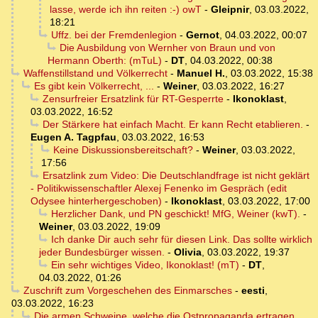
lasse, werde ich ihn reiten :-) owT
-
Gleipnir
,
03.03.2022,
18:21
Uffz. bei der Fremdenlegion
-
Gernot
,
04.03.2022, 00:07
Die Ausbildung von Wernher von Braun und von
Hermann Oberth: (mTuL)
-
DT
,
04.03.2022, 00:38
Waffenstillstand und Völkerrecht
-
Manuel H.
,
03.03.2022, 15:38
Es gibt kein Völkerrecht, ...
-
Weiner
,
03.03.2022, 16:27
Zensurfreier Ersatzlink für RT-Gesperrte
-
Ikonoklast
,
03.03.2022, 16:52
Der Stärkere hat einfach Macht. Er kann Recht etablieren.
-
Eugen A. Tagpfau
,
03.03.2022, 16:53
Keine Diskussionsbereitschaft?
-
Weiner
,
03.03.2022,
17:56
Ersatzlink zum Video: Die Deutschlandfrage ist nicht geklärt
- Politikwissenschaftler Alexej Fenenko im Gespräch (edit
Odysee hinterhergeschoben)
-
Ikonoklast
,
03.03.2022, 17:00
Herzlicher Dank, und PN geschickt! MfG, Weiner (kwT).
-
Weiner
,
03.03.2022, 19:09
Ich danke Dir auch sehr für diesen Link. Das sollte wirklich
jeder Bundesbürger wissen.
-
Olivia
,
03.03.2022, 19:37
Ein sehr wichtiges Video, Ikonoklast! (mT)
-
DT
,
04.03.2022, 01:26
Zuschrift zum Vorgeschehen des Einmarsches
-
eesti
,
03.03.2022, 16:23
Die armen Schweine, welche die Ostpropaganda ertragen