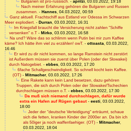
Bulgarien ist pro-russisch.
-
aprilzi
,
03.03.2022, 19:18
Nach meiner Erfahrung gehören die Bulgaren und Russen
zusammen.
-
Hannes
,
04.03.2022, 00:59
Ganz aktuell. Frachtschiff aus Estland vor Odessa im Schwarzen
Meer explodiert.
-
Durran
,
03.03.2022, 16:31
Im Kriegsfall braucht die Versicherung nicht zahlen "Schiffe
versenken" o.T
-
Mirko
,
03.03.2022, 16:58
Na und? Wäre das so schlimm wenn Putin bei mir zum Kaffee
käme? Ich hätte ihm viel zu erzählen! owT.
-
ottoasta
,
03.03.2022,
16:46
Er wird zu dir nicht kommen, so lange Ramstein nicht zerstört
ist Außerdem müssen sie zuerst über Polen (oder der Slowakei)
durch Natogebiet.
-
ebbes
,
03.03.2022, 17:20
6fache Schallgeschwindigkeit. So schnell kocht kein Kaffee.
(OT)
-
Mitmacher
,
03.03.2022, 17:26
Eine Rakete kann kein Land besetzen, dazu gehören
Truppen, die sich durch Polen oder der Slowakei/Tschechien
durchschlagen müssen o.T.
-
ebbes
,
03.03.2022, 17:30
Da muß sich niemand durchschlagen, dafür wurde
extra ein Hafen auf Rügen gebaut
-
eesti
,
03.03.2022,
18:00
Jeder der "deutsche Verteidigung" erträumt, schaue
sich die fetten, kranken Kinder der 2000er an. Da bin ich
als 50iger ja noch waffenfaehiger. (OT)
-
Mitmacher
,
03.03.2022, 18:04