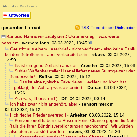
Alles ist ein Windhauch.
antworten
gesamter Thread:
RSS-Feed dieser Diskussion
Kai-aus-Hannover analysiert: Ukrainekrieg - was weiter
passiert
-
werneralfons
,
03.03.2022, 13:45
Gerücht aus einem Leserbrief - nicht verifiziert - also keine Panik
bei den Betroffenen - aber vorbereitet sein.
-
ebbes
,
03.03.2022,
14:59
Es ist dringend Zeit sich aus der
-
Arbeiter
,
03.03.2022, 15:08
Suhler Waffenhersteller Haenel liefert neues Sturmgewehr der
Bundeswehr!
-
Reffke
,
03.03.2022, 15:12
Das ist eine typische Fake News. Heckler und Koch hat
geklagt, der Auftrag wurde storniert.
-
Durran
,
03.03.2022,
16:26
Ach was, Ebbes. (mT)
-
DT
,
04.03.2022, 00:14
Ich habs zwar nicht angehört, aber
-
sensortimecom
,
03.03.2022, 15:12
[ Ich rieche Friedensvertrag ]
-
Arbeiter
,
03.03.2022, 15:14
Konventionell haben die Russen keine Chance gegen die Nato
(falls die ihren Bündnisverpflichtungen nachkommt). Wir würden
also atomar zerstört werden.
-
ebbes
,
03.03.2022, 15:26