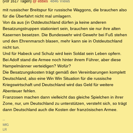
(vor 1617 Tagen)
@ ebbes
4846 Views
mit russischer Breitspur für russische Waggons, die brauchen also
für die Überfahrt nicht mal umlagern.
Von da aus (in Ostdeutschland dürfen ja keine anderen
Besatzungstruppen stationiert sein, brauchen sie nur ihre alten
Kasernen besetzen. Die Bundeswehr wird Gewehr bei Fuß stehen
und den Ehrenmarsch blasen, mehr kann sie in Ostdeutschland
nicht tun.
Und für Habeck und Schulz wird kein Soldat sein Leben opfern.
Bei Adolf stand die Armee noch hinter ihrem Führer, aber diese
Hampelmänner verteidigen? Wofür?
Die Besatzungskosten trägt gemäß den Vereinbarungen komplett
Deutschland, also eine Win Win Situation für die russische
Kriegswirtschaft und Deutschland wird das Geld für weitere
Abenteuer fehlen.
Franzosen machen dann vielleicht das gleiche Spielchen in ihrer
Zone, nur, um Deutschland zu unterstützen, versteht sich, so trägt
dann Deutschland auch die Kosten der französischen Armee.
--
MfG
LR