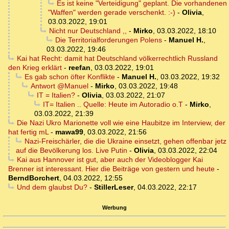
Es ist keine "Verteidigung" geplant. Die vorhandenen
"Waffen" werden gerade verschenkt. :-)
-
Olivia
,
03.03.2022, 19:01
Nicht nur Deutschland ,,
-
Mirko
,
03.03.2022, 18:10
Die Territorialforderungen Polens
-
Manuel H.
,
03.03.2022, 19:46
Kai hat Recht: damit hat Deutschland völkerrechtlich Russland
den Krieg erklärt
-
reefan
,
03.03.2022, 19:01
Es gab schon öfter Konflikte
-
Manuel H.
,
03.03.2022, 19:32
Antwort @Manuel
-
Mirko
,
03.03.2022, 19:48
IT = Italien?
-
Olivia
,
03.03.2022, 21:07
IT= Italien .. Quelle: Heute im Autoradio o.T
-
Mirko
,
03.03.2022, 21:39
Die Nazi Ukro Marionette voll wie eine Haubitze im Interview, der
hat fertig mL
-
mawa99
,
03.03.2022, 21:56
Nazi-Freischärler, die die Ukraine einsetzt, gehen offenbar jetz
auf die Bevölkerung los. Live Putin
-
Olivia
,
03.03.2022, 22:04
Kai aus Hannover ist gut, aber auch der Videoblogger Kai
Brenner ist interessant. Hier die Beiträge von gestern und heute
-
BerndBorchert
,
04.03.2022, 12:55
Und dem glaubst Du?
-
StillerLeser
,
04.03.2022, 22:17
Werbung