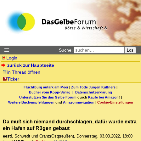
Suche:
Los
Login
zurück zur Hauptseite
in Thread öffnen
Ticker
Fluchtburg autark am Meer
|
Zum Tode Jürgen Küßners
|
Bücher vom Kopp-Verlag |
Datenschutzerklärung
Unterstützen Sie das Gelbe Forum
durch
Käufe bei Amazon
! |
Weitere Buchempfehlungen
und
Amazonnavigation
|
Cookie-Einstellungen
Da muß sich niemand durchschlagen, dafür wurde extra
ein Hafen auf Rügen gebaut
eesti
,
Schwedt und Cranz(Ostpreußen)
,
Donnerstag, 03.03.2022, 18:00