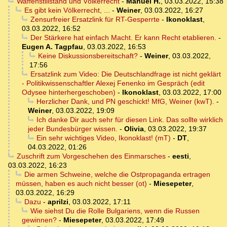
Waffenstillstand und Völkerrecht
-
Manuel H.
,
03.03.2022, 15:38
Es gibt kein Völkerrecht, ...
-
Weiner
,
03.03.2022, 16:27
Zensurfreier Ersatzlink für RT-Gesperrte
-
Ikonoklast
,
03.03.2022, 16:52
Der Stärkere hat einfach Macht. Er kann Recht etablieren.
-
Eugen A. Tagpfau
,
03.03.2022, 16:53
Keine Diskussionsbereitschaft?
-
Weiner
,
03.03.2022,
17:56
Ersatzlink zum Video: Die Deutschlandfrage ist nicht geklärt
- Politikwissenschaftler Alexej Fenenko im Gespräch (edit
Odysee hinterhergeschoben)
-
Ikonoklast
,
03.03.2022, 17:00
Herzlicher Dank, und PN geschickt! MfG, Weiner (kwT).
-
Weiner
,
03.03.2022, 19:09
Ich danke Dir auch sehr für diesen Link. Das sollte wirklich
jeder Bundesbürger wissen.
-
Olivia
,
03.03.2022, 19:37
Ein sehr wichtiges Video, Ikonoklast! (mT)
-
DT
,
04.03.2022, 01:26
Zuschrift zum Vorgeschehen des Einmarsches
-
eesti
,
03.03.2022, 16:23
Die armen Schweine, welche die Ostpropaganda ertragen
müssen, haben es auch nicht besser (ot)
-
Miesepeter
,
03.03.2022, 16:29
Dazu
-
aprilzi
,
03.03.2022, 17:11
Wie siehst Du die Rolle Bulgariens, wenn die Russen
gewinnen?
-
Miesepeter
,
03.03.2022, 17:49