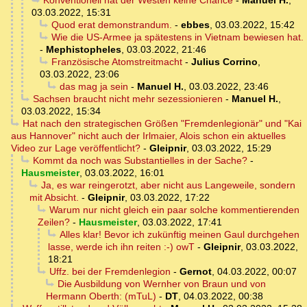
Konventionell hat der Westen keine Chance
-
Manuel H.
,
03.03.2022, 15:31
Quod erat demonstrandum.
-
ebbes
,
03.03.2022, 15:42
Wie die US-Armee ja spätestens in Vietnam bewiesen hat.
-
Mephistopheles
,
03.03.2022, 21:46
Französische Atomstreitmacht
-
Julius Corrino
,
03.03.2022, 23:06
das mag ja sein
-
Manuel H.
,
03.03.2022, 23:46
Sachsen braucht nicht mehr sezessionieren
-
Manuel H.
,
03.03.2022, 15:34
Hat nach den strategischen Größen "Fremdenlegionär" und "Kai
aus Hannover" nicht auch der Irlmaier, Alois schon ein aktuelles
Video zur Lage veröffentlicht?
-
Gleipnir
,
03.03.2022, 15:29
Kommt da noch was Substantielles in der Sache?
-
Hausmeister
,
03.03.2022, 16:01
Ja, es war reingerotzt, aber nicht aus Langeweile, sondern
mit Absicht.
-
Gleipnir
,
03.03.2022, 17:22
Warum nur nicht gleich ein paar solche kommentierenden
Zeilen?
-
Hausmeister
,
03.03.2022, 17:41
Alles klar! Bevor ich zukünftig meinen Gaul durchgehen
lasse, werde ich ihn reiten :-) owT
-
Gleipnir
,
03.03.2022,
18:21
Uffz. bei der Fremdenlegion
-
Gernot
,
04.03.2022, 00:07
Die Ausbildung von Wernher von Braun und von
Hermann Oberth: (mTuL)
-
DT
,
04.03.2022, 00:38