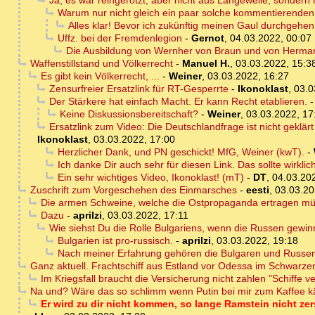
Ja, es war reingerotzt, aber nicht aus Langeweile, sondern m
Warum nur nicht gleich ein paar solche kommentierenden
Alles klar! Bevor ich zukünftig meinen Gaul durchgehen 
Uffz. bei der Fremdenlegion
-
Gernot
,
04.03.2022, 00:07
Die Ausbildung von Wernher von Braun und von Herma
Waffenstillstand und Völkerrecht
-
Manuel H.
,
03.03.2022, 15:3
Es gibt kein Völkerrecht, ...
-
Weiner
,
03.03.2022, 16:27
Zensurfreier Ersatzlink für RT-Gesperrte
-
Ikonoklast
,
03.0
Der Stärkere hat einfach Macht. Er kann Recht etablieren.
Keine Diskussionsbereitschaft?
-
Weiner
,
03.03.2022, 17
Ersatzlink zum Video: Die Deutschlandfrage ist nicht geklä
Ikonoklast
,
03.03.2022, 17:00
Herzlicher Dank, und PN geschickt! MfG, Weiner (kwT).
-
Ich danke Dir auch sehr für diesen Link. Das sollte wirkli
Ein sehr wichtiges Video, Ikonoklast! (mT)
-
DT
,
04.03.20
Zuschrift zum Vorgeschehen des Einmarsches
-
eesti
,
03.03.20
Die armen Schweine, welche die Ostpropaganda ertragen müs
Dazu
-
aprilzi
,
03.03.2022, 17:11
Wie siehst Du die Rolle Bulgariens, wenn die Russen gewi
Bulgarien ist pro-russisch.
-
aprilzi
,
03.03.2022, 19:18
Nach meiner Erfahrung gehören die Bulgaren und Russ
Ganz aktuell. Frachtschiff aus Estland vor Odessa im Schwarzen
Im Kriegsfall braucht die Versicherung nicht zahlen "Schiffe v
Na und? Wäre das so schlimm wenn Putin bei mir zum Kaffee käm
Er wird zu dir nicht kommen, so lange Ramstein nicht ze