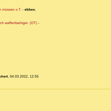
n müssen o.T.
-
ebbes
,
och waffenfaehiger. (OT)
-
chert
,
04.03.2022, 12:55