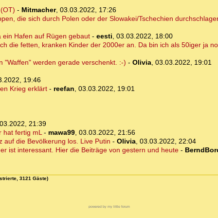
 (OT)
-
Mitmacher
,
03.03.2022, 17:26
pen, die sich durch Polen oder der Slowakei/Tschechien durchschlage
a ein Hafen auf Rügen gebaut
-
eesti
,
03.03.2022, 18:00
ch die fetten, kranken Kinder der 2000er an. Da bin ich als 50iger ja n
en "Waffen" werden gerade verschenkt. :-)
-
Olivia
,
03.03.2022, 19:01
3.2022, 19:46
en Krieg erklärt
-
reefan
,
03.03.2022, 19:01
03.2022, 21:39
 hat fertig mL
-
mawa99
,
03.03.2022, 21:56
z auf die Bevölkerung los. Live Putin
-
Olivia
,
03.03.2022, 22:04
r ist interessant. Hier die Beiträge von gestern und heute
-
BerndBor
strierte, 3121 Gäste)
powered by my little forum