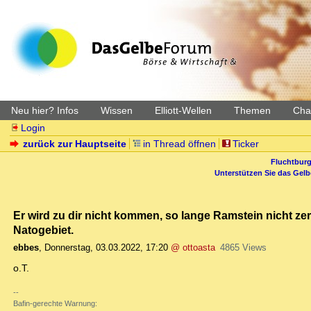
Neu hier? Infos
Wissen
Elliott-Wellen
Themen
Char
Login
zurück zur Hauptseite
in Thread öffnen
Ticker
Fluchtburg
Unterstützen Sie das Gel
Er wird zu dir nicht kommen, so lange Ramstein nicht ze
Natogebiet.
ebbes
,
Donnerstag, 03.03.2022, 17:20
@ ottoasta
4865 Views
o.T.
--
Bafin-gerechte Warnung: