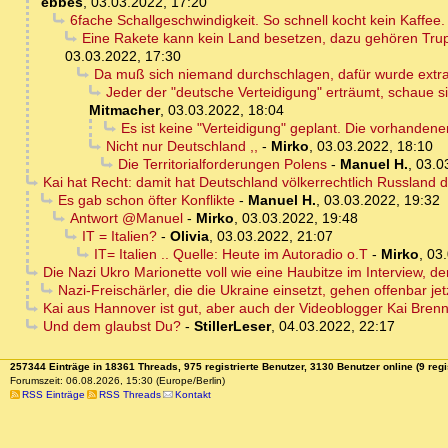
ebbes
,
03.03.2022, 17:20
6fache Schallgeschwindigkeit. So schnell kocht kein Kaffee.
Eine Rakete kann kein Land besetzen, dazu gehören Trup
03.03.2022, 17:30
Da muß sich niemand durchschlagen, dafür wurde extr
Jeder der "deutsche Verteidigung" erträumt, schaue si
Mitmacher
,
03.03.2022, 18:04
Es ist keine "Verteidigung" geplant. Die vorhanden
Nicht nur Deutschland ,,
-
Mirko
,
03.03.2022, 18:10
Die Territorialforderungen Polens
-
Manuel H.
,
03.0
Kai hat Recht: damit hat Deutschland völkerrechtlich Russland d
Es gab schon öfter Konflikte
-
Manuel H.
,
03.03.2022, 19:32
Antwort @Manuel
-
Mirko
,
03.03.2022, 19:48
IT = Italien?
-
Olivia
,
03.03.2022, 21:07
IT= Italien .. Quelle: Heute im Autoradio o.T
-
Mirko
,
03.
Die Nazi Ukro Marionette voll wie eine Haubitze im Interview, der
Nazi-Freischärler, die die Ukraine einsetzt, gehen offenbar jet
Kai aus Hannover ist gut, aber auch der Videoblogger Kai Brenne
Und dem glaubst Du?
-
StillerLeser
,
04.03.2022, 22:17
257344 Einträge in 18361 Threads, 975 registrierte Benutzer, 3130 Benutzer online (9 regi
Forumszeit: 06.08.2026, 15:30 (Europe/Berlin)
RSS Einträge
RSS Threads
Kontakt