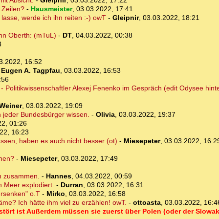
it Absicht.
-
Gleipnir
,
03.03.2022, 17:22
 Zeilen?
-
Hausmeister
,
03.03.2022, 17:41
lasse, werde ich ihn reiten :-) owT
-
Gleipnir
,
03.03.2022, 18:21
nn Oberth: (mTuL)
-
DT
,
04.03.2022, 00:38
8
3.2022, 16:52
-
Eugen A. Tagpfau
,
03.03.2022, 16:53
:56
rt - Politikwissenschaftler Alexej Fenenko im Gespräch (edit Odysee hi
Weiner
,
03.03.2022, 19:09
ch jeder Bundesbürger wissen.
-
Olivia
,
03.03.2022, 19:37
22, 01:26
22, 16:23
sen, haben es auch nicht besser (ot)
-
Miesepeter
,
03.03.2022, 16:2
nnen?
-
Miesepeter
,
03.03.2022, 17:49
en zusammen.
-
Hannes
,
04.03.2022, 00:59
 Meer explodiert.
-
Durran
,
03.03.2022, 16:31
ersenken" o.T
-
Mirko
,
03.03.2022, 16:58
e? Ich hätte ihm viel zu erzählen! owT.
-
ottoasta
,
03.03.2022, 16:4
rstört ist Außerdem müssen sie zuerst über Polen (oder der Slowak