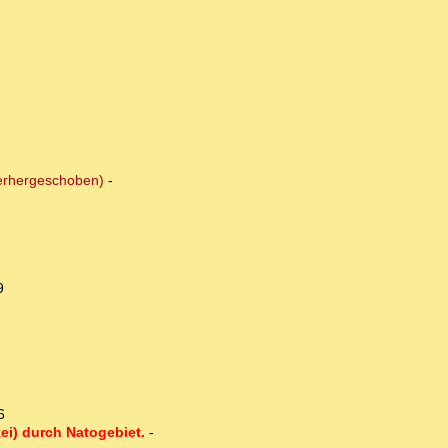
nterhergeschoben)
-
9
6
ei) durch Natogebiet.
-