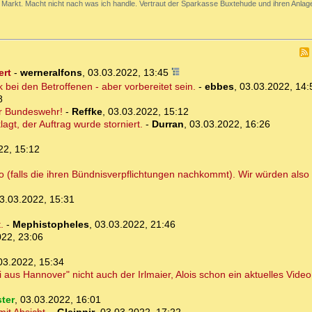
Markt. Macht nicht nach was ich handle. Vertraut der Sparkasse Buxtehude und ihren Anlage
ert
-
werneralfons
,
03.03.2022, 13:45
k bei den Betroffenen - aber vorbereitet sein.
-
ebbes
,
03.03.2022, 14:
8
er Bundeswehr!
-
Reffke
,
03.03.2022, 15:12
agt, der Auftrag wurde storniert.
-
Durran
,
03.03.2022, 16:26
22, 15:12
(falls die ihren Bündnisverpflichtungen nachkommt). Wir würden also 
3.03.2022, 15:31
.
-
Mephistopheles
,
03.03.2022, 21:46
022, 23:06
03.2022, 15:34
us Hannover" nicht auch der Irlmaier, Alois schon ein aktuelles Video 
ter
,
03.03.2022, 16:01