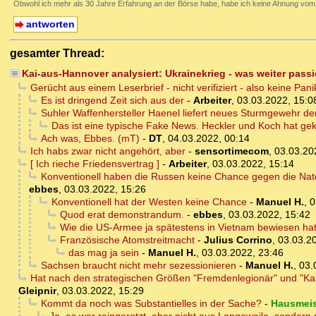
Obwohl ich mehr als 30 Jahre Erfahrung an der Börse habe, habe ich keine Ahnung vom 
antworten
gesamter Thread:
Kai-aus-Hannover analysiert: Ukrainekrieg - was weiter passi
Gerücht aus einem Leserbrief - nicht verifiziert - also keine Pani
Es ist dringend Zeit sich aus der
-
Arbeiter
,
03.03.2022, 15:0
Suhler Waffenhersteller Haenel liefert neues Sturmgewehr d
Das ist eine typische Fake News. Heckler und Koch hat gekl
Ach was, Ebbes. (mT)
-
DT
,
04.03.2022, 00:14
Ich habs zwar nicht angehört, aber
-
sensortimecom
,
03.03.20
[ Ich rieche Friedensvertrag ]
-
Arbeiter
,
03.03.2022, 15:14
Konventionell haben die Russen keine Chance gegen die Nato 
ebbes
,
03.03.2022, 15:26
Konventionell hat der Westen keine Chance
-
Manuel H.
,
0
Quod erat demonstrandum.
-
ebbes
,
03.03.2022, 15:42
Wie die US-Armee ja spätestens in Vietnam bewiesen hat
Französische Atomstreitmacht
-
Julius Corrino
,
03.03.2
das mag ja sein
-
Manuel H.
,
03.03.2022, 23:46
Sachsen braucht nicht mehr sezessionieren
-
Manuel H.
,
03.
Hat nach den strategischen Größen "Fremdenlegionär" und "Kai a
Gleipnir
,
03.03.2022, 15:29
Kommt da noch was Substantielles in der Sache?
-
Hausmeis