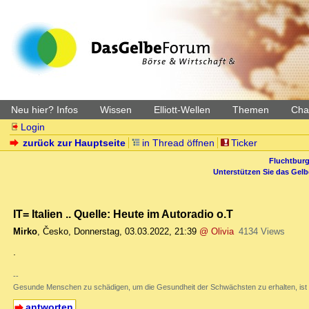
Neu hier? Infos
Wissen
Elliott-Wellen
Themen
Char
Login
zurück zur Hauptseite
in Thread öffnen
Ticker
Fluchtburg
Unterstützen Sie das Gel
IT= Italien .. Quelle: Heute im Autoradio o.T
Mirko
,
Česko
,
Donnerstag, 03.03.2022, 21:39
@ Olivia
4134 Views
.
--
Gesunde Menschen zu schädigen, um die Gesundheit der Schwächsten zu erhalten, ist 
antworten