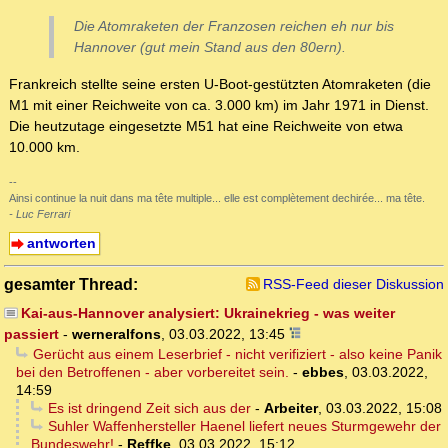
Die Atomraketen der Franzosen reichen eh nur bis
Hannover (gut mein Stand aus den 80ern).
Frankreich stellte seine ersten U-Boot-gestützten Atomraketen (die
M1 mit einer Reichweite von ca. 3.000 km) im Jahr 1971 in Dienst.
Die heutzutage eingesetzte M51 hat eine Reichweite von etwa
10.000 km.
--
Ainsi continue la nuit dans ma tête multiple... elle est complètement dechirée... ma tête.
- Luc Ferrari
antworten
gesamter Thread:
RSS-Feed dieser Diskussion
Kai-aus-Hannover analysiert: Ukrainekrieg - was weiter
passiert
-
werneralfons
,
03.03.2022, 13:45
Gerücht aus einem Leserbrief - nicht verifiziert - also keine Panik
bei den Betroffenen - aber vorbereitet sein.
-
ebbes
,
03.03.2022,
14:59
Es ist dringend Zeit sich aus der
-
Arbeiter
,
03.03.2022, 15:08
Suhler Waffenhersteller Haenel liefert neues Sturmgewehr der
Bundeswehr!
-
Reffke
,
03.03.2022, 15:12