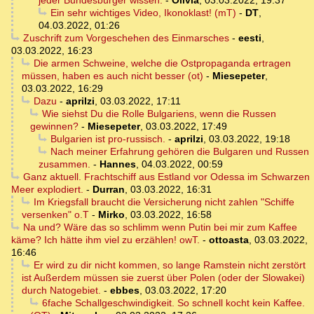
jeder Bundesbürger wissen.
-
Olivia
,
03.03.2022, 19:37
Ein sehr wichtiges Video, Ikonoklast! (mT)
-
DT
,
04.03.2022, 01:26
Zuschrift zum Vorgeschehen des Einmarsches
-
eesti
,
03.03.2022, 16:23
Die armen Schweine, welche die Ostpropaganda ertragen
müssen, haben es auch nicht besser (ot)
-
Miesepeter
,
03.03.2022, 16:29
Dazu
-
aprilzi
,
03.03.2022, 17:11
Wie siehst Du die Rolle Bulgariens, wenn die Russen
gewinnen?
-
Miesepeter
,
03.03.2022, 17:49
Bulgarien ist pro-russisch.
-
aprilzi
,
03.03.2022, 19:18
Nach meiner Erfahrung gehören die Bulgaren und Russen
zusammen.
-
Hannes
,
04.03.2022, 00:59
Ganz aktuell. Frachtschiff aus Estland vor Odessa im Schwarzen
Meer explodiert.
-
Durran
,
03.03.2022, 16:31
Im Kriegsfall braucht die Versicherung nicht zahlen "Schiffe
versenken" o.T
-
Mirko
,
03.03.2022, 16:58
Na und? Wäre das so schlimm wenn Putin bei mir zum Kaffee
käme? Ich hätte ihm viel zu erzählen! owT.
-
ottoasta
,
03.03.2022,
16:46
Er wird zu dir nicht kommen, so lange Ramstein nicht zerstört
ist Außerdem müssen sie zuerst über Polen (oder der Slowakei)
durch Natogebiet.
-
ebbes
,
03.03.2022, 17:20
6fache Schallgeschwindigkeit. So schnell kocht kein Kaffee.