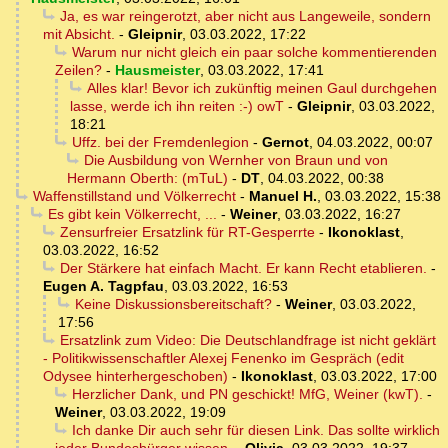
Ja, es war reingerotzt, aber nicht aus Langeweile, sondern
mit Absicht.
-
Gleipnir
,
03.03.2022, 17:22
Warum nur nicht gleich ein paar solche kommentierenden
Zeilen?
-
Hausmeister
,
03.03.2022, 17:41
Alles klar! Bevor ich zukünftig meinen Gaul durchgehen
lasse, werde ich ihn reiten :-) owT
-
Gleipnir
,
03.03.2022,
18:21
Uffz. bei der Fremdenlegion
-
Gernot
,
04.03.2022, 00:07
Die Ausbildung von Wernher von Braun und von
Hermann Oberth: (mTuL)
-
DT
,
04.03.2022, 00:38
Waffenstillstand und Völkerrecht
-
Manuel H.
,
03.03.2022, 15:38
Es gibt kein Völkerrecht, ...
-
Weiner
,
03.03.2022, 16:27
Zensurfreier Ersatzlink für RT-Gesperrte
-
Ikonoklast
,
03.03.2022, 16:52
Der Stärkere hat einfach Macht. Er kann Recht etablieren.
-
Eugen A. Tagpfau
,
03.03.2022, 16:53
Keine Diskussionsbereitschaft?
-
Weiner
,
03.03.2022,
17:56
Ersatzlink zum Video: Die Deutschlandfrage ist nicht geklärt
- Politikwissenschaftler Alexej Fenenko im Gespräch (edit
Odysee hinterhergeschoben)
-
Ikonoklast
,
03.03.2022, 17:00
Herzlicher Dank, und PN geschickt! MfG, Weiner (kwT).
-
Weiner
,
03.03.2022, 19:09
Ich danke Dir auch sehr für diesen Link. Das sollte wirklich