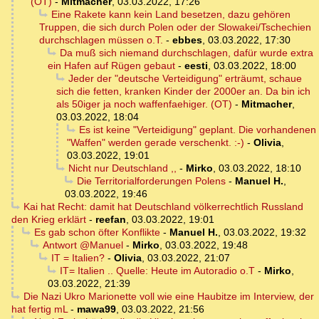
(OT)
-
Mitmacher
,
03.03.2022, 17:26
Eine Rakete kann kein Land besetzen, dazu gehören
Truppen, die sich durch Polen oder der Slowakei/Tschechien
durchschlagen müssen o.T.
-
ebbes
,
03.03.2022, 17:30
Da muß sich niemand durchschlagen, dafür wurde extra
ein Hafen auf Rügen gebaut
-
eesti
,
03.03.2022, 18:00
Jeder der "deutsche Verteidigung" erträumt, schaue
sich die fetten, kranken Kinder der 2000er an. Da bin ich
als 50iger ja noch waffenfaehiger. (OT)
-
Mitmacher
,
03.03.2022, 18:04
Es ist keine "Verteidigung" geplant. Die vorhandenen
"Waffen" werden gerade verschenkt. :-)
-
Olivia
,
03.03.2022, 19:01
Nicht nur Deutschland ,,
-
Mirko
,
03.03.2022, 18:10
Die Territorialforderungen Polens
-
Manuel H.
,
03.03.2022, 19:46
Kai hat Recht: damit hat Deutschland völkerrechtlich Russland
den Krieg erklärt
-
reefan
,
03.03.2022, 19:01
Es gab schon öfter Konflikte
-
Manuel H.
,
03.03.2022, 19:32
Antwort @Manuel
-
Mirko
,
03.03.2022, 19:48
IT = Italien?
-
Olivia
,
03.03.2022, 21:07
IT= Italien .. Quelle: Heute im Autoradio o.T
-
Mirko
,
03.03.2022, 21:39
Die Nazi Ukro Marionette voll wie eine Haubitze im Interview, der
hat fertig mL
-
mawa99
,
03.03.2022, 21:56