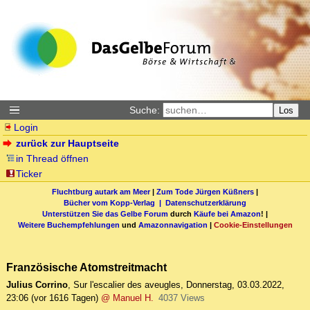
Suche:
Los
Login
zurück zur Hauptseite
in Thread öffnen
Ticker
Fluchtburg autark am Meer
|
Zum Tode Jürgen Küßners
|
Bücher vom Kopp-Verlag |
Datenschutzerklärung
Unterstützen Sie das Gelbe Forum
durch
Käufe bei Amazon
! |
Weitere Buchempfehlungen
und
Amazonnavigation
|
Cookie-Einstellungen
Französische Atomstreitmacht
Julius Corrino
,
Sur l'escalier des aveugles
,
Donnerstag, 03.03.2022,
23:06
(vor 1616 Tagen)
@ Manuel H.
4037 Views