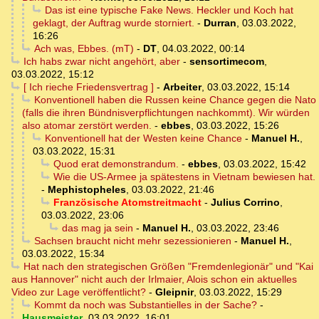
Das ist eine typische Fake News. Heckler und Koch hat
geklagt, der Auftrag wurde storniert.
-
Durran
,
03.03.2022,
16:26
Ach was, Ebbes. (mT)
-
DT
,
04.03.2022, 00:14
Ich habs zwar nicht angehört, aber
-
sensortimecom
,
03.03.2022, 15:12
[ Ich rieche Friedensvertrag ]
-
Arbeiter
,
03.03.2022, 15:14
Konventionell haben die Russen keine Chance gegen die Nato
(falls die ihren Bündnisverpflichtungen nachkommt). Wir würden
also atomar zerstört werden.
-
ebbes
,
03.03.2022, 15:26
Konventionell hat der Westen keine Chance
-
Manuel H.
,
03.03.2022, 15:31
Quod erat demonstrandum.
-
ebbes
,
03.03.2022, 15:42
Wie die US-Armee ja spätestens in Vietnam bewiesen hat.
-
Mephistopheles
,
03.03.2022, 21:46
Französische Atomstreitmacht
-
Julius Corrino
,
03.03.2022, 23:06
das mag ja sein
-
Manuel H.
,
03.03.2022, 23:46
Sachsen braucht nicht mehr sezessionieren
-
Manuel H.
,
03.03.2022, 15:34
Hat nach den strategischen Größen "Fremdenlegionär" und "Kai
aus Hannover" nicht auch der Irlmaier, Alois schon ein aktuelles
Video zur Lage veröffentlicht?
-
Gleipnir
,
03.03.2022, 15:29
Kommt da noch was Substantielles in der Sache?
-
Hausmeister
,
03.03.2022, 16:01