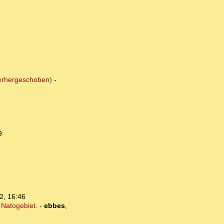
nterhergeschoben)
-
9
2, 16:46
 Natogebiet.
-
ebbes
,