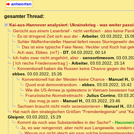
antworten
gesamter Thread:
Kai-aus-Hannover analysiert: Ukrainekrieg - was weiter passi
Gerücht aus einem Leserbrief - nicht verifiziert - also keine Pani
Es ist dringend Zeit sich aus der
-
Arbeiter
,
03.03.2022, 15:0
Suhler Waffenhersteller Haenel liefert neues Sturmgewehr d
Das ist eine typische Fake News. Heckler und Koch hat gekl
Ach was, Ebbes. (mT)
-
DT
,
04.03.2022, 00:14
Ich habs zwar nicht angehört, aber
-
sensortimecom
,
03.03.20
[ Ich rieche Friedensvertrag ]
-
Arbeiter
,
03.03.2022, 15:14
Konventionell haben die Russen keine Chance gegen die Nato 
ebbes
,
03.03.2022, 15:26
Konventionell hat der Westen keine Chance
-
Manuel H.
,
0
Quod erat demonstrandum.
-
ebbes
,
03.03.2022, 15:42
Wie die US-Armee ja spätestens in Vietnam bewiesen hat
Französische Atomstreitmacht
-
Julius Corrino
,
03.03.2
das mag ja sein
-
Manuel H.
,
03.03.2022, 23:46
Sachsen braucht nicht mehr sezessionieren
-
Manuel H.
,
03.
Hat nach den strategischen Größen "Fremdenlegionär" und "Kai a
Gleipnir
,
03.03.2022, 15:29
Kommt da noch was Substantielles in der Sache?
-
Hausmeis
Ja, es war reingerotzt, aber nicht aus Langeweile, sondern m
Warum nur nicht gleich ein paar solche kommentierenden