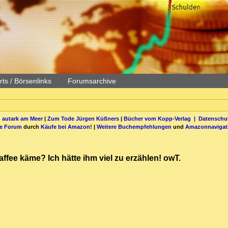
ts / Börsenlinks
Forumsarchive
 autark am Meer
|
Zum Tode Jürgen Küßners
|
Bücher vom Kopp-Verlag |
Datenschut
be Forum
durch
Käufe bei Amazon
! |
Weitere Buchempfehlungen
und
Amazonnavigat
fee käme? Ich hätte ihm viel zu erzählen! owT.