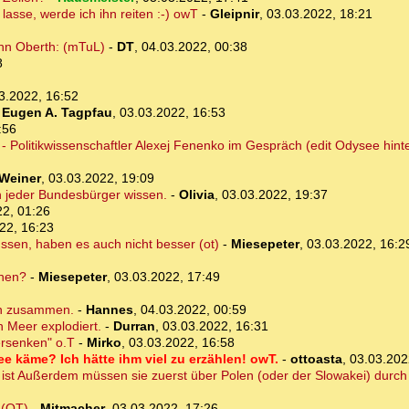
lasse, werde ich ihn reiten :-) owT
-
Gleipnir
,
03.03.2022, 18:21
nn Oberth: (mTuL)
-
DT
,
04.03.2022, 00:38
8
3.2022, 16:52
-
Eugen A. Tagpfau
,
03.03.2022, 16:53
:56
rt - Politikwissenschaftler Alexej Fenenko im Gespräch (edit Odysee hi
Weiner
,
03.03.2022, 19:09
ch jeder Bundesbürger wissen.
-
Olivia
,
03.03.2022, 19:37
22, 01:26
22, 16:23
sen, haben es auch nicht besser (ot)
-
Miesepeter
,
03.03.2022, 16:2
nnen?
-
Miesepeter
,
03.03.2022, 17:49
en zusammen.
-
Hannes
,
04.03.2022, 00:59
 Meer explodiert.
-
Durran
,
03.03.2022, 16:31
ersenken" o.T
-
Mirko
,
03.03.2022, 16:58
 käme? Ich hätte ihm viel zu erzählen! owT.
-
ottoasta
,
03.03.202
t ist Außerdem müssen sie zuerst über Polen (oder der Slowakei) durch
 (OT)
-
Mitmacher
,
03.03.2022, 17:26