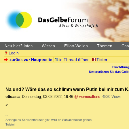
Neu hier? Infos
Wissen
Elliott-Wellen
Themen
Char
Login
zurück zur Hauptseite
in Thread öffnen
Ticker
Fluchtburg
Unterstützen Sie das Gel
Na und? Wäre das so schlimm wenn Putin bei mir zum Kaf
ottoasta
,
Donnerstag, 03.03.2022, 16:46
@ werneralfons
4830 Views
<
--
Solange es Schlachthäuser gibt, wird es Schlachtfelder geben.
Tolstoi