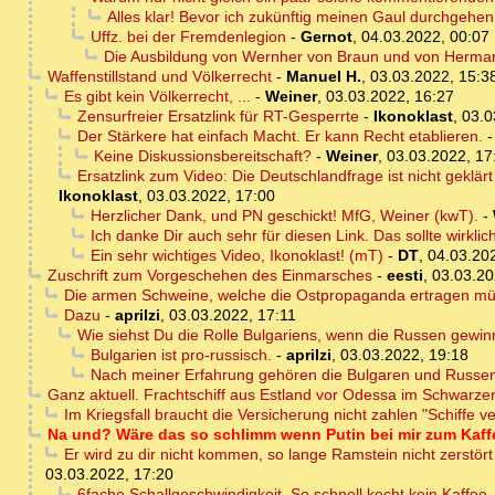
Alles klar! Bevor ich zukünftig meinen Gaul durchgehen 
Uffz. bei der Fremdenlegion
-
Gernot
,
04.03.2022, 00:07
Die Ausbildung von Wernher von Braun und von Herma
Waffenstillstand und Völkerrecht
-
Manuel H.
,
03.03.2022, 15:3
Es gibt kein Völkerrecht, ...
-
Weiner
,
03.03.2022, 16:27
Zensurfreier Ersatzlink für RT-Gesperrte
-
Ikonoklast
,
03.0
Der Stärkere hat einfach Macht. Er kann Recht etablieren.
Keine Diskussionsbereitschaft?
-
Weiner
,
03.03.2022, 17
Ersatzlink zum Video: Die Deutschlandfrage ist nicht geklä
Ikonoklast
,
03.03.2022, 17:00
Herzlicher Dank, und PN geschickt! MfG, Weiner (kwT).
-
Ich danke Dir auch sehr für diesen Link. Das sollte wirkli
Ein sehr wichtiges Video, Ikonoklast! (mT)
-
DT
,
04.03.20
Zuschrift zum Vorgeschehen des Einmarsches
-
eesti
,
03.03.20
Die armen Schweine, welche die Ostpropaganda ertragen müs
Dazu
-
aprilzi
,
03.03.2022, 17:11
Wie siehst Du die Rolle Bulgariens, wenn die Russen gewi
Bulgarien ist pro-russisch.
-
aprilzi
,
03.03.2022, 19:18
Nach meiner Erfahrung gehören die Bulgaren und Russ
Ganz aktuell. Frachtschiff aus Estland vor Odessa im Schwarzen
Im Kriegsfall braucht die Versicherung nicht zahlen "Schiffe v
Na und? Wäre das so schlimm wenn Putin bei mir zum Kaffee
Er wird zu dir nicht kommen, so lange Ramstein nicht zerstör
03.03.2022, 17:20
6fache Schallgeschwindigkeit. So schnell kocht kein Kaffee.