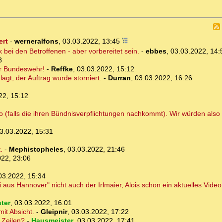
ert
-
werneralfons
,
03.03.2022, 13:45
k bei den Betroffenen - aber vorbereitet sein.
-
ebbes
,
03.03.2022, 14:
8
er Bundeswehr!
-
Reffke
,
03.03.2022, 15:12
agt, der Auftrag wurde storniert.
-
Durran
,
03.03.2022, 16:26
22, 15:12
(falls die ihren Bündnisverpflichtungen nachkommt). Wir würden also 
3.03.2022, 15:31
.
-
Mephistopheles
,
03.03.2022, 21:46
022, 23:06
03.2022, 15:34
us Hannover" nicht auch der Irlmaier, Alois schon ein aktuelles Video 
ter
,
03.03.2022, 16:01
it Absicht.
-
Gleipnir
,
03.03.2022, 17:22
 Zeilen?
-
Hausmeister
,
03.03.2022, 17:41