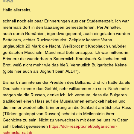
Views
Hallo allerseits,
schnell noch ein paar Erinnerungen aus der Studentenzeit. Ich war
mehrmals dort in den laaaangen Semesterferien. Per Anhalter,
auch durch Rumänien, irgendwo gepennt, auch eingeladen worden.
Bettelarm, echter Rucksacktourist, Zeltplatz kostete Varna
unglaublich 20 Mark die Nacht. Weißbrot mit Knoblauch und/oder
gerösteten Muscheln. Manchmal Bohnensuppe. Ich war mittendrin.
Erinnere die wunderbaren Sauermilch-Knoblauch-Kaltschalen mit
Brot, weiß nicht mehr wie das hieß. Vermutlich Bulgarische Keime
(gibts hier auch als Joghurt beim ALDI?).
Bismark nannnte sie die Preußen des Balkans. Und ich hatte da als
Deutscher immer das Gefühl, sehr willkommen zu sein. Noch mehr
mögen sie die Russen, denke ich. Ich vermute, dass die Bulgaren
traditionell einen Hass auf die Muselamnen entwickelt haben und
die immer wiederholte Erinnerung an die Schlacht am Schipka-Pass
(Türken gestoppt von Russen) scheint ein Meilenstein ihrer
Gechichte zu sein. Nicht zu verwechseln mit dem bei uns im Osten
sehr beliebt gewesenen
https://ddr-rezepte.net/bulgarischer-
schopska-salat/