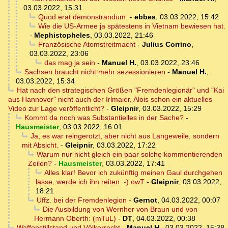
03.03.2022, 15:31
Quod erat demonstrandum.
-
ebbes
,
03.03.2022, 15:42
Wie die US-Armee ja spätestens in Vietnam bewiesen hat.
-
Mephistopheles
,
03.03.2022, 21:46
Französische Atomstreitmacht
-
Julius Corrino
,
03.03.2022, 23:06
das mag ja sein
-
Manuel H.
,
03.03.2022, 23:46
Sachsen braucht nicht mehr sezessionieren
-
Manuel H.
,
03.03.2022, 15:34
Hat nach den strategischen Größen "Fremdenlegionär" und "Kai
aus Hannover" nicht auch der Irlmaier, Alois schon ein aktuelles
Video zur Lage veröffentlicht?
-
Gleipnir
,
03.03.2022, 15:29
Kommt da noch was Substantielles in der Sache?
-
Hausmeister
,
03.03.2022, 16:01
Ja, es war reingerotzt, aber nicht aus Langeweile, sondern
mit Absicht.
-
Gleipnir
,
03.03.2022, 17:22
Warum nur nicht gleich ein paar solche kommentierenden
Zeilen?
-
Hausmeister
,
03.03.2022, 17:41
Alles klar! Bevor ich zukünftig meinen Gaul durchgehen
lasse, werde ich ihn reiten :-) owT
-
Gleipnir
,
03.03.2022,
18:21
Uffz. bei der Fremdenlegion
-
Gernot
,
04.03.2022, 00:07
Die Ausbildung von Wernher von Braun und von
Hermann Oberth: (mTuL)
-
DT
,
04.03.2022, 00:38
Waffenstillstand und Völkerrecht
-
Manuel H.
,
03.03.2022, 15:38