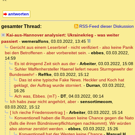
antworten
gesamter Thread:
RSS-Feed dieser Diskussion
Kai-aus-Hannover analysiert: Ukrainekrieg - was weiter
passiert
-
werneralfons
,
03.03.2022, 13:45
Gerücht aus einem Leserbrief - nicht verifiziert - also keine Panik
bei den Betroffenen - aber vorbereitet sein.
-
ebbes
,
03.03.2022,
14:59
Es ist dringend Zeit sich aus der
-
Arbeiter
,
03.03.2022, 15:08
Suhler Waffenhersteller Haenel liefert neues Sturmgewehr der
Bundeswehr!
-
Reffke
,
03.03.2022, 15:12
Das ist eine typische Fake News. Heckler und Koch hat
geklagt, der Auftrag wurde storniert.
-
Durran
,
03.03.2022,
16:26
Ach was, Ebbes. (mT)
-
DT
,
04.03.2022, 00:14
Ich habs zwar nicht angehört, aber
-
sensortimecom
,
03.03.2022, 15:12
[ Ich rieche Friedensvertrag ]
-
Arbeiter
,
03.03.2022, 15:14
Konventionell haben die Russen keine Chance gegen die Nato
(falls die ihren Bündnisverpflichtungen nachkommt). Wir würden
also atomar zerstört werden.
-
ebbes
,
03.03.2022, 15:26
Konventionell hat der Westen keine Chance
-
Manuel H.
,