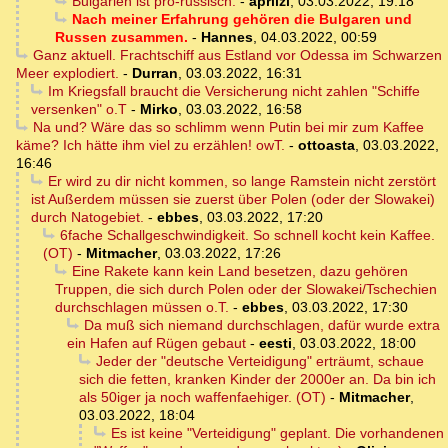
Bulgarien ist pro-russisch.
-
aprilzi
,
03.03.2022, 19:18
Nach meiner Erfahrung gehören die Bulgaren und
Russen zusammen.
-
Hannes
,
04.03.2022, 00:59
Ganz aktuell. Frachtschiff aus Estland vor Odessa im Schwarzen
Meer explodiert.
-
Durran
,
03.03.2022, 16:31
Im Kriegsfall braucht die Versicherung nicht zahlen "Schiffe
versenken" o.T
-
Mirko
,
03.03.2022, 16:58
Na und? Wäre das so schlimm wenn Putin bei mir zum Kaffee
käme? Ich hätte ihm viel zu erzählen! owT.
-
ottoasta
,
03.03.2022,
16:46
Er wird zu dir nicht kommen, so lange Ramstein nicht zerstört
ist Außerdem müssen sie zuerst über Polen (oder der Slowakei)
durch Natogebiet.
-
ebbes
,
03.03.2022, 17:20
6fache Schallgeschwindigkeit. So schnell kocht kein Kaffee.
(OT)
-
Mitmacher
,
03.03.2022, 17:26
Eine Rakete kann kein Land besetzen, dazu gehören
Truppen, die sich durch Polen oder der Slowakei/Tschechien
durchschlagen müssen o.T.
-
ebbes
,
03.03.2022, 17:30
Da muß sich niemand durchschlagen, dafür wurde extra
ein Hafen auf Rügen gebaut
-
eesti
,
03.03.2022, 18:00
Jeder der "deutsche Verteidigung" erträumt, schaue
sich die fetten, kranken Kinder der 2000er an. Da bin ich
als 50iger ja noch waffenfaehiger. (OT)
-
Mitmacher
,
03.03.2022, 18:04
Es ist keine "Verteidigung" geplant. Die vorhandenen