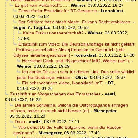
Es gibt kein Völkerrecht, ...
-
Weiner
,
03.03.2022, 16:27
Zensurfreier Ersatzlink für RT-Gesperrte
-
Ikonoklast
,
03.03.2022, 16:52
Der Stärkere hat einfach Macht. Er kann Recht etablieren.
-
Eugen A. Tagpfau
,
03.03.2022, 16:53
Keine Diskussionsbereitschaft?
-
Weiner
,
03.03.2022,
17:56
Ersatzlink zum Video: Die Deutschlandfrage ist nicht geklärt
- Politikwissenschaftler Alexej Fenenko im Gespräch (edit
Odysee hinterhergeschoben)
-
Ikonoklast
,
03.03.2022, 17:00
Herzlicher Dank, und PN geschickt! MfG, Weiner (kwT).
-
Weiner
,
03.03.2022, 19:09
Ich danke Dir auch sehr für diesen Link. Das sollte wirklich
jeder Bundesbürger wissen.
-
Olivia
,
03.03.2022, 19:37
Ein sehr wichtiges Video, Ikonoklast! (mT)
-
DT
,
04.03.2022, 01:26
Zuschrift zum Vorgeschehen des Einmarsches
-
eesti
,
03.03.2022, 16:23
Die armen Schweine, welche die Ostpropaganda ertragen
müssen, haben es auch nicht besser (ot)
-
Miesepeter
,
03.03.2022, 16:29
Dazu
-
aprilzi
,
03.03.2022, 17:11
Wie siehst Du die Rolle Bulgariens, wenn die Russen
gewinnen?
-
Miesepeter
,
03.03.2022, 17:49