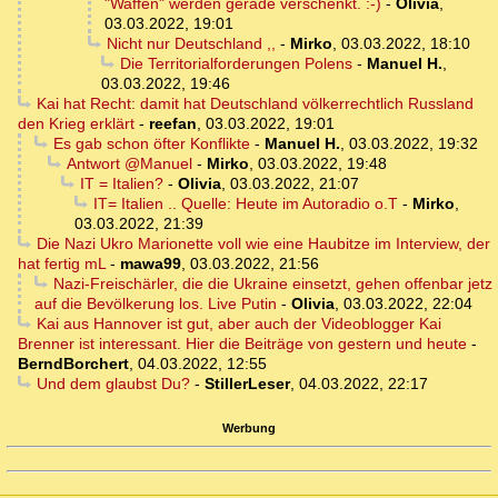
"Waffen" werden gerade verschenkt. :-)
-
Olivia
,
03.03.2022, 19:01
Nicht nur Deutschland ,,
-
Mirko
,
03.03.2022, 18:10
Die Territorialforderungen Polens
-
Manuel H.
,
03.03.2022, 19:46
Kai hat Recht: damit hat Deutschland völkerrechtlich Russland
den Krieg erklärt
-
reefan
,
03.03.2022, 19:01
Es gab schon öfter Konflikte
-
Manuel H.
,
03.03.2022, 19:32
Antwort @Manuel
-
Mirko
,
03.03.2022, 19:48
IT = Italien?
-
Olivia
,
03.03.2022, 21:07
IT= Italien .. Quelle: Heute im Autoradio o.T
-
Mirko
,
03.03.2022, 21:39
Die Nazi Ukro Marionette voll wie eine Haubitze im Interview, der
hat fertig mL
-
mawa99
,
03.03.2022, 21:56
Nazi-Freischärler, die die Ukraine einsetzt, gehen offenbar jetz
auf die Bevölkerung los. Live Putin
-
Olivia
,
03.03.2022, 22:04
Kai aus Hannover ist gut, aber auch der Videoblogger Kai
Brenner ist interessant. Hier die Beiträge von gestern und heute
-
BerndBorchert
,
04.03.2022, 12:55
Und dem glaubst Du?
-
StillerLeser
,
04.03.2022, 22:17
Werbung