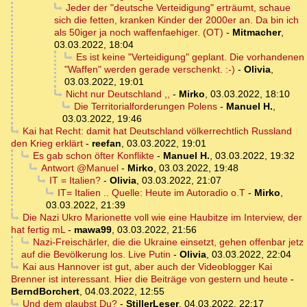
Jeder der "deutsche Verteidigung" erträumt, schaue
sich die fetten, kranken Kinder der 2000er an. Da bin ich
als 50iger ja noch waffenfaehiger. (OT)
-
Mitmacher
,
03.03.2022, 18:04
Es ist keine "Verteidigung" geplant. Die vorhandenen
"Waffen" werden gerade verschenkt. :-)
-
Olivia
,
03.03.2022, 19:01
Nicht nur Deutschland ,,
-
Mirko
,
03.03.2022, 18:10
Die Territorialforderungen Polens
-
Manuel H.
,
03.03.2022, 19:46
Kai hat Recht: damit hat Deutschland völkerrechtlich Russland
den Krieg erklärt
-
reefan
,
03.03.2022, 19:01
Es gab schon öfter Konflikte
-
Manuel H.
,
03.03.2022, 19:32
Antwort @Manuel
-
Mirko
,
03.03.2022, 19:48
IT = Italien?
-
Olivia
,
03.03.2022, 21:07
IT= Italien .. Quelle: Heute im Autoradio o.T
-
Mirko
,
03.03.2022, 21:39
Die Nazi Ukro Marionette voll wie eine Haubitze im Interview, der
hat fertig mL
-
mawa99
,
03.03.2022, 21:56
Nazi-Freischärler, die die Ukraine einsetzt, gehen offenbar jetz
auf die Bevölkerung los. Live Putin
-
Olivia
,
03.03.2022, 22:04
Kai aus Hannover ist gut, aber auch der Videoblogger Kai
Brenner ist interessant. Hier die Beiträge von gestern und heute
-
BerndBorchert
,
04.03.2022, 12:55
Und dem glaubst Du?
-
StillerLeser
,
04.03.2022, 22:17