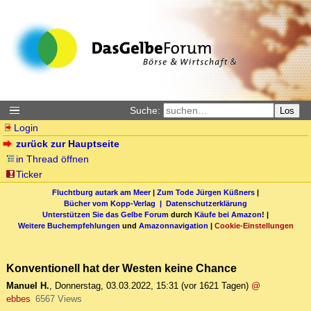
Suche:
Los
Login
zurück zur Hauptseite
in Thread öffnen
Ticker
Fluchtburg autark am Meer
|
Zum Tode Jürgen Küßners
|
Bücher vom Kopp-Verlag |
Datenschutzerklärung
Unterstützen Sie das Gelbe Forum
durch
Käufe bei Amazon
! |
Weitere Buchempfehlungen
und
Amazonnavigation
|
Cookie-Einstellungen
Konventionell hat der Westen keine Chance
Manuel H.
,
Donnerstag, 03.03.2022, 15:31
(vor 1621 Tagen)
@
ebbes
6567 Views