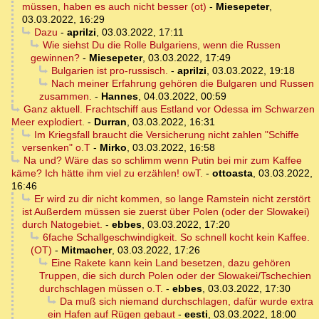
müssen, haben es auch nicht besser (ot)
-
Miesepeter
,
03.03.2022, 16:29
Dazu
-
aprilzi
,
03.03.2022, 17:11
Wie siehst Du die Rolle Bulgariens, wenn die Russen
gewinnen?
-
Miesepeter
,
03.03.2022, 17:49
Bulgarien ist pro-russisch.
-
aprilzi
,
03.03.2022, 19:18
Nach meiner Erfahrung gehören die Bulgaren und Russen
zusammen.
-
Hannes
,
04.03.2022, 00:59
Ganz aktuell. Frachtschiff aus Estland vor Odessa im Schwarzen
Meer explodiert.
-
Durran
,
03.03.2022, 16:31
Im Kriegsfall braucht die Versicherung nicht zahlen "Schiffe
versenken" o.T
-
Mirko
,
03.03.2022, 16:58
Na und? Wäre das so schlimm wenn Putin bei mir zum Kaffee
käme? Ich hätte ihm viel zu erzählen! owT.
-
ottoasta
,
03.03.2022,
16:46
Er wird zu dir nicht kommen, so lange Ramstein nicht zerstört
ist Außerdem müssen sie zuerst über Polen (oder der Slowakei)
durch Natogebiet.
-
ebbes
,
03.03.2022, 17:20
6fache Schallgeschwindigkeit. So schnell kocht kein Kaffee.
(OT)
-
Mitmacher
,
03.03.2022, 17:26
Eine Rakete kann kein Land besetzen, dazu gehören
Truppen, die sich durch Polen oder der Slowakei/Tschechien
durchschlagen müssen o.T.
-
ebbes
,
03.03.2022, 17:30
Da muß sich niemand durchschlagen, dafür wurde extra
ein Hafen auf Rügen gebaut
-
eesti
,
03.03.2022, 18:00