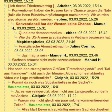
03.03.2022, 15:12
[ Ich rieche Friedensvertrag ]
-
Arbeiter
,
03.03.2022, 15:14
Konventionell haben die Russen keine Chance gegen die Nato
(falls die ihren Bündnisverpflichtungen nachkommt). Wir würden
also atomar zerstört werden.
-
ebbes
,
03.03.2022, 15:26
Konventionell hat der Westen keine Chance
-
Manuel
H.
,
03.03.2022, 15:31
Quod erat demonstrandum.
-
ebbes
,
03.03.2022, 15:42
Wie die US-Armee ja spätestens in Vietnam bewiesen hat.
-
Mephistopheles
,
03.03.2022, 21:46
Französische Atomstreitmacht
-
Julius Corrino
,
03.03.2022, 23:06
das mag ja sein
-
Manuel H.
,
03.03.2022, 23:46
Sachsen braucht nicht mehr sezessionieren
-
Manuel H.
,
03.03.2022, 15:34
Hat nach den strategischen Größen "Fremdenlegionär" und "Kai
aus Hannover" nicht auch der Irlmaier, Alois schon ein aktuelles
Video zur Lage veröffentlicht?
-
Gleipnir
,
03.03.2022, 15:29
Kommt da noch was Substantielles in der Sache?
-
Hausmeister
,
03.03.2022, 16:01
Ja, es war reingerotzt, aber nicht aus Langeweile, sondern
mit Absicht.
-
Gleipnir
,
03.03.2022, 17:22
Warum nur nicht gleich ein paar solche kommentierenden
Zeilen?
-
Hausmeister
,
03.03.2022, 17:41
Alles klar! Bevor ich zukünftig meinen Gaul durchgehen