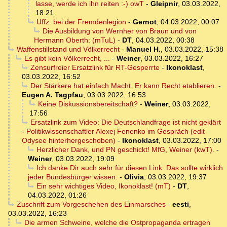
lasse, werde ich ihn reiten :-) owT
-
Gleipnir
,
03.03.2022,
18:21
Uffz. bei der Fremdenlegion
-
Gernot
,
04.03.2022, 00:07
Die Ausbildung von Wernher von Braun und von
Hermann Oberth: (mTuL)
-
DT
,
04.03.2022, 00:38
Waffenstillstand und Völkerrecht
-
Manuel H.
,
03.03.2022, 15:38
Es gibt kein Völkerrecht, ...
-
Weiner
,
03.03.2022, 16:27
Zensurfreier Ersatzlink für RT-Gesperrte
-
Ikonoklast
,
03.03.2022, 16:52
Der Stärkere hat einfach Macht. Er kann Recht etablieren.
-
Eugen A. Tagpfau
,
03.03.2022, 16:53
Keine Diskussionsbereitschaft?
-
Weiner
,
03.03.2022,
17:56
Ersatzlink zum Video: Die Deutschlandfrage ist nicht geklärt
- Politikwissenschaftler Alexej Fenenko im Gespräch (edit
Odysee hinterhergeschoben)
-
Ikonoklast
,
03.03.2022, 17:00
Herzlicher Dank, und PN geschickt! MfG, Weiner (kwT).
-
Weiner
,
03.03.2022, 19:09
Ich danke Dir auch sehr für diesen Link. Das sollte wirklich
jeder Bundesbürger wissen.
-
Olivia
,
03.03.2022, 19:37
Ein sehr wichtiges Video, Ikonoklast! (mT)
-
DT
,
04.03.2022, 01:26
Zuschrift zum Vorgeschehen des Einmarsches
-
eesti
,
03.03.2022, 16:23
Die armen Schweine, welche die Ostpropaganda ertragen