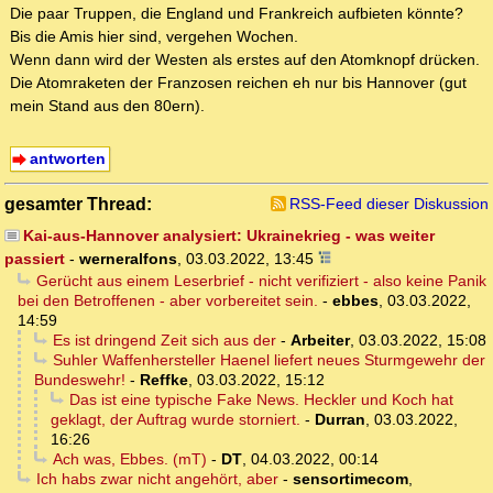
Die paar Truppen, die England und Frankreich aufbieten könnte?
Bis die Amis hier sind, vergehen Wochen.
Wenn dann wird der Westen als erstes auf den Atomknopf drücken.
Die Atomraketen der Franzosen reichen eh nur bis Hannover (gut
mein Stand aus den 80ern).
antworten
gesamter Thread:
RSS-Feed dieser Diskussion
Kai-aus-Hannover analysiert: Ukrainekrieg - was weiter
passiert
-
werneralfons
,
03.03.2022, 13:45
Gerücht aus einem Leserbrief - nicht verifiziert - also keine Panik
bei den Betroffenen - aber vorbereitet sein.
-
ebbes
,
03.03.2022,
14:59
Es ist dringend Zeit sich aus der
-
Arbeiter
,
03.03.2022, 15:08
Suhler Waffenhersteller Haenel liefert neues Sturmgewehr der
Bundeswehr!
-
Reffke
,
03.03.2022, 15:12
Das ist eine typische Fake News. Heckler und Koch hat
geklagt, der Auftrag wurde storniert.
-
Durran
,
03.03.2022,
16:26
Ach was, Ebbes. (mT)
-
DT
,
04.03.2022, 00:14
Ich habs zwar nicht angehört, aber
-
sensortimecom
,