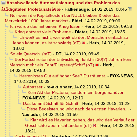
Anschwellende Automatisierung und das Problem des
â€ždigitalen Proletariatsâ€œ
-
Falkenauge
,
14.02.2019, 08:46
Nur wenn die Kapitalkosten bei NULL bleiben & oder das
Merkelreich 1000 Jahre markiert
-
Fidel
,
14.02.2019, 09:06
Ich würde das mit einem Krieg lösen
-
Herb
,
14.02.2019, 09:38
Krieg entzerrt viele Probleme
-
Dieter
,
14.02.2019, 13:35
Ich weiß es nicht, wer weiß ob dort Menschen einfach so
leben können, es ist schwierig (oT)
-
Herb
,
14.02.2019,
18:00
So ein Quatsch. (mT)
-
DT
,
14.02.2019, 09:49
Bei Fortschreiten der Entwicklung, lenkt in 30(?) Jahren kein
Mensch mehr ein Fahr/Flugzeug/Schiff (oT)
-
Herb
,
14.02.2019, 09:58
Herrenloses Gut auf hoher See? Du träumst.
-
FOX-NEWS
,
14.02.2019, 10:09
Aufpasser
-
re-aktionaer
,
14.02.2019, 10:34
Kein Akt der Piraterie, sondern ein Bergemanöver
-
FOX-NEWS
,
14.02.2019, 12:10
Das kommt Schritt für Schritt
-
Herb
,
14.02.2019, 11:29
Diese Begeisterung wird nach den ersten Havarien...
-
Naclador
,
14.02.2019, 11:50
Klar wird es Havarien geben, das wird den Verlauf der
Geschichte aber nicht ändern (oT)
-
Herb
,
14.02.2019,
18:21
Zustimmung, DT.
-
Naclador
,
14.02.2019, 10:38