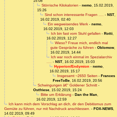
15:08
Störrische Kilokalorien
-
nemo
,
15.02.2019,
15:26
Sind schon interessante Fragen .....
-
NST
,
16.02.2019, 02:40
Ein wegweisendes Werk
-
nemo
,
16.02.2019, 12:03
Ich bin fast vom Stuhl gefallen
-
Rotti
,
16.02.2019, 12:27
Wieso? Freue mich, endlich mal
gute Gespräche zu führen
-
Oblomow
,
16.02.2019, 14:44
Ich war noch einmal im Spezialarchiv
.....
-
NST
,
16.02.2019, 15:03
Hyperion/Endymion
-
nemo
,
16.02.2019, 15:17
Insgesamt ~2650 Seiten
-
Frances
FreeToBe
,
16.02.2019, 20:56
Schwingungen â€“ Goldener Schnitt
-
Ostfriese
,
15.02.2019, 15:24
Bitte um Erklärung
-
Dan the Man
,
16.02.2019, 12:59
Ich kann mich dem Vorschlag an dich, dir den Debitismus zum
Gemüte zu führen, nur mit Nachdruck anschliessen.
-
FOX-NEWS
,
14.02.2019, 09:49