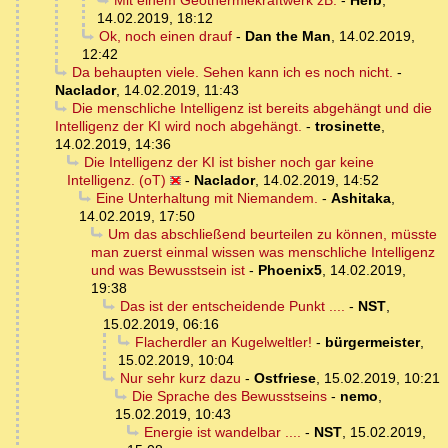
Mit einem Geothermiekraftwerk zB.
-
Herb
,
14.02.2019, 18:12
Ok, noch einen drauf
-
Dan the Man
,
14.02.2019,
12:42
Da behaupten viele. Sehen kann ich es noch nicht.
-
Naclador
,
14.02.2019, 11:43
Die menschliche Intelligenz ist bereits abgehängt und die
Intelligenz der KI wird noch abgehängt.
-
trosinette
,
14.02.2019, 14:36
Die Intelligenz der KI ist bisher noch gar keine
Intelligenz. (oT)
-
Naclador
,
14.02.2019, 14:52
Eine Unterhaltung mit Niemandem.
-
Ashitaka
,
14.02.2019, 17:50
Um das abschließend beurteilen zu können, müsste
man zuerst einmal wissen was menschliche Intelligenz
und was Bewusstsein ist
-
Phoenix5
,
14.02.2019,
19:38
Das ist der entscheidende Punkt ....
-
NST
,
15.02.2019, 06:16
Flacherdler an Kugelweltler!
-
bürgermeister
,
15.02.2019, 10:04
Nur sehr kurz dazu
-
Ostfriese
,
15.02.2019, 10:21
Die Sprache des Bewusstseins
-
nemo
,
15.02.2019, 10:43
Energie ist wandelbar ....
-
NST
,
15.02.2019,