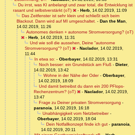
Du irrst, was KI anbelangt und zwar total, die Entwicklung ist
rasant und selbstverstärkt (oT)
-
Herb
,
14.02.2019, 11:09
Das Zeitfenster ist sehr klein und schließt sich beim
Blackout. Dann wird auf MI umgeschaltet.
-
Dan the Man
,
14.02.2019, 11:26
Autonomes denken + autonome Stromversorgung? (oT)
-
Herb
,
14.02.2019, 11:31
Und wie soll die aussehen, Deine "autonome
Stromversorgung"? (oT)
-
Naclador
,
14.02.2019,
11:44
In etwa so:
-
Oberbayer
,
14.02.2019, 13:31
Noch besser: ein Grundstück am Fluß
-
Dieter
,
14.02.2019, 13:42
Wohne in der Nähe der Oder
-
Oberbayer
,
14.02.2019, 18:09
Und damit betreibst du dann ein 200 PFlops-
Rechenzentrum? (oT)
-
Naclador
,
14.02.2019,
13:47
Frage zu Deiner privaten Stromversorgung
-
paranoia
,
14.02.2019, 16:18
Unabhängigkeit vom Netzbetreiber
-
Oberbayer
,
14.02.2019, 18:04
Dein Notfallkonzept finde ich gut
-
paranoia
,
14.02.2019, 20:11