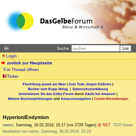
Suche:
Los
Login
zurück zur Hauptseite
in Thread öffnen
Ticker
Fluchtburg autark am Meer
|
Zum Tode Jürgen Küßners
|
Bücher vom Kopp-Verlag |
Datenschutzerklärung
Unterstützen Sie das Gelbe Forum
durch
Käufe bei Amazon
! |
Weitere Buchempfehlungen
und
Amazonnavigation
|
Cookie-Einstellungen
Hyperion/Endymion
nemo
,
Samstag, 16.02.2019, 15:17
(vor 2729 Tagen)
@ NST
7070 Views
bearbeitet von nemo, Samstag, 16.02.2019, 15:23