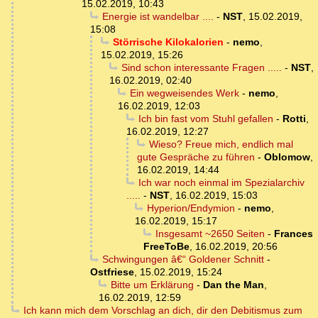
15.02.2019, 10:43
Energie ist wandelbar ....
-
NST
,
15.02.2019,
15:08
Störrische Kilokalorien
-
nemo
,
15.02.2019, 15:26
Sind schon interessante Fragen .....
-
NST
,
16.02.2019, 02:40
Ein wegweisendes Werk
-
nemo
,
16.02.2019, 12:03
Ich bin fast vom Stuhl gefallen
-
Rotti
,
16.02.2019, 12:27
Wieso? Freue mich, endlich mal
gute Gespräche zu führen
-
Oblomow
,
16.02.2019, 14:44
Ich war noch einmal im Spezialarchiv
.....
-
NST
,
16.02.2019, 15:03
Hyperion/Endymion
-
nemo
,
16.02.2019, 15:17
Insgesamt ~2650 Seiten
-
Frances
FreeToBe
,
16.02.2019, 20:56
Schwingungen â€“ Goldener Schnitt
-
Ostfriese
,
15.02.2019, 15:24
Bitte um Erklärung
-
Dan the Man
,
16.02.2019, 12:59
Ich kann mich dem Vorschlag an dich, dir den Debitismus zum