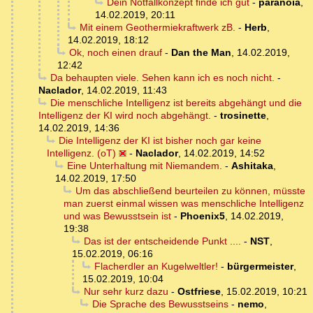
Dein Notfallkonzept finde ich gut
-
paranoia
,
14.02.2019, 20:11
Mit einem Geothermiekraftwerk zB.
-
Herb
,
14.02.2019, 18:12
Ok, noch einen drauf
-
Dan the Man
,
14.02.2019,
12:42
Da behaupten viele. Sehen kann ich es noch nicht.
-
Naclador
,
14.02.2019, 11:43
Die menschliche Intelligenz ist bereits abgehängt und die
Intelligenz der KI wird noch abgehängt.
-
trosinette
,
14.02.2019, 14:36
Die Intelligenz der KI ist bisher noch gar keine
Intelligenz. (oT)
-
Naclador
,
14.02.2019, 14:52
Eine Unterhaltung mit Niemandem.
-
Ashitaka
,
14.02.2019, 17:50
Um das abschließend beurteilen zu können, müsste
man zuerst einmal wissen was menschliche Intelligenz
und was Bewusstsein ist
-
Phoenix5
,
14.02.2019,
19:38
Das ist der entscheidende Punkt ....
-
NST
,
15.02.2019, 06:16
Flacherdler an Kugelweltler!
-
bürgermeister
,
15.02.2019, 10:04
Nur sehr kurz dazu
-
Ostfriese
,
15.02.2019, 10:21
Die Sprache des Bewusstseins
-
nemo
,