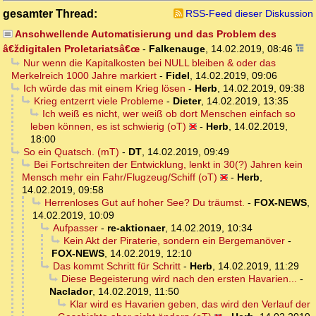
gesamter Thread:
RSS-Feed dieser Diskussion
Anschwellende Automatisierung und das Problem des
â€ždigitalen Proletariatsâ€œ
-
Falkenauge
,
14.02.2019, 08:46
Nur wenn die Kapitalkosten bei NULL bleiben & oder das
Merkelreich 1000 Jahre markiert
-
Fidel
,
14.02.2019, 09:06
Ich würde das mit einem Krieg lösen
-
Herb
,
14.02.2019, 09:38
Krieg entzerrt viele Probleme
-
Dieter
,
14.02.2019, 13:35
Ich weiß es nicht, wer weiß ob dort Menschen einfach so
leben können, es ist schwierig (oT)
-
Herb
,
14.02.2019,
18:00
So ein Quatsch. (mT)
-
DT
,
14.02.2019, 09:49
Bei Fortschreiten der Entwicklung, lenkt in 30(?) Jahren kein
Mensch mehr ein Fahr/Flugzeug/Schiff (oT)
-
Herb
,
14.02.2019, 09:58
Herrenloses Gut auf hoher See? Du träumst.
-
FOX-NEWS
,
14.02.2019, 10:09
Aufpasser
-
re-aktionaer
,
14.02.2019, 10:34
Kein Akt der Piraterie, sondern ein Bergemanöver
-
FOX-NEWS
,
14.02.2019, 12:10
Das kommt Schritt für Schritt
-
Herb
,
14.02.2019, 11:29
Diese Begeisterung wird nach den ersten Havarien...
-
Naclador
,
14.02.2019, 11:50
Klar wird es Havarien geben, das wird den Verlauf der