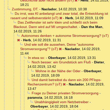
Geschichte aber nicht ändern (oT)
-
Herb
,
14.02.2019,
18:21
Zustimmung, DT.
-
Naclador
,
14.02.2019, 10:38
Du irrst, was KI anbelangt und zwar total, die Entwicklung ist
rasant und selbstverstärkt (oT)
-
Herb
,
14.02.2019, 11:09
Das Zeitfenster ist sehr klein und schließt sich beim
Blackout. Dann wird auf MI umgeschaltet.
-
Dan the Man
,
14.02.2019, 11:26
Autonomes denken + autonome Stromversorgung? (oT)
-
Herb
,
14.02.2019, 11:31
Und wie soll die aussehen, Deine "autonome
Stromversorgung"? (oT)
-
Naclador
,
14.02.2019,
11:44
In etwa so:
-
Oberbayer
,
14.02.2019, 13:31
Noch besser: ein Grundstück am Fluß
-
Dieter
,
14.02.2019, 13:42
Wohne in der Nähe der Oder
-
Oberbayer
,
14.02.2019, 18:09
Und damit betreibst du dann ein 200 PFlops-
Rechenzentrum? (oT)
-
Naclador
,
14.02.2019,
13:47
Frage zu Deiner privaten Stromversorgung
-
paranoia
,
14.02.2019, 16:18
Unabhängigkeit vom Netzbetreiber
-
Oberbayer
,
14.02.2019, 18:04