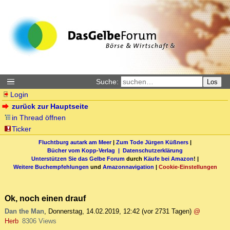
Suche:
Los
Login
zurück zur Hauptseite
in Thread öffnen
Ticker
Fluchtburg autark am Meer
|
Zum Tode Jürgen Küßners
|
Bücher vom Kopp-Verlag |
Datenschutzerklärung
Unterstützen Sie das Gelbe Forum
durch
Käufe bei Amazon
! |
Weitere Buchempfehlungen
und
Amazonnavigation
|
Cookie-Einstellungen
Ok, noch einen drauf
Dan the Man
,
Donnerstag, 14.02.2019, 12:42
(vor 2731 Tagen)
@
Herb
8306 Views