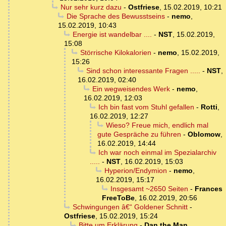
Nur sehr kurz dazu
-
Ostfriese
,
15.02.2019, 10:21
Die Sprache des Bewusstseins
-
nemo
,
15.02.2019, 10:43
Energie ist wandelbar ....
-
NST
,
15.02.2019,
15:08
Störrische Kilokalorien
-
nemo
,
15.02.2019,
15:26
Sind schon interessante Fragen .....
-
NST
,
16.02.2019, 02:40
Ein wegweisendes Werk
-
nemo
,
16.02.2019, 12:03
Ich bin fast vom Stuhl gefallen
-
Rotti
,
16.02.2019, 12:27
Wieso? Freue mich, endlich mal
gute Gespräche zu führen
-
Oblomow
,
16.02.2019, 14:44
Ich war noch einmal im Spezialarchiv
.....
-
NST
,
16.02.2019, 15:03
Hyperion/Endymion
-
nemo
,
16.02.2019, 15:17
Insgesamt ~2650 Seiten
-
Frances
FreeToBe
,
16.02.2019, 20:56
Schwingungen â€“ Goldener Schnitt
-
Ostfriese
,
15.02.2019, 15:24
Bitte um Erklärung
-
Dan the Man
,