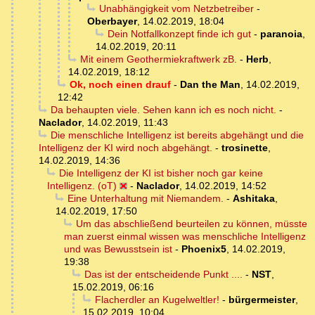
Unabhängigkeit vom Netzbetreiber
-
Oberbayer
,
14.02.2019, 18:04
Dein Notfallkonzept finde ich gut
-
paranoia
,
14.02.2019, 20:11
Mit einem Geothermiekraftwerk zB.
-
Herb
,
14.02.2019, 18:12
Ok, noch einen drauf
-
Dan the Man
,
14.02.2019,
12:42
Da behaupten viele. Sehen kann ich es noch nicht.
-
Naclador
,
14.02.2019, 11:43
Die menschliche Intelligenz ist bereits abgehängt und die
Intelligenz der KI wird noch abgehängt.
-
trosinette
,
14.02.2019, 14:36
Die Intelligenz der KI ist bisher noch gar keine
Intelligenz. (oT)
-
Naclador
,
14.02.2019, 14:52
Eine Unterhaltung mit Niemandem.
-
Ashitaka
,
14.02.2019, 17:50
Um das abschließend beurteilen zu können, müsste
man zuerst einmal wissen was menschliche Intelligenz
und was Bewusstsein ist
-
Phoenix5
,
14.02.2019,
19:38
Das ist der entscheidende Punkt ....
-
NST
,
15.02.2019, 06:16
Flacherdler an Kugelweltler!
-
bürgermeister
,
15.02.2019, 10:04