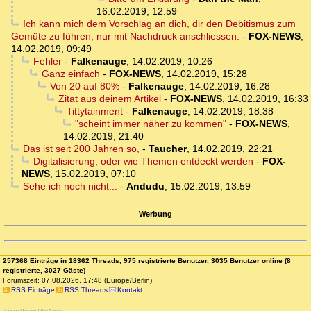
16.02.2019, 12:59
Ich kann mich dem Vorschlag an dich, dir den Debitismus zum
Gemüte zu führen, nur mit Nachdruck anschliessen.
-
FOX-NEWS
,
14.02.2019, 09:49
Fehler
-
Falkenauge
,
14.02.2019, 10:26
Ganz einfach
-
FOX-NEWS
,
14.02.2019, 15:28
Von 20 auf 80%
-
Falkenauge
,
14.02.2019, 16:28
Zitat aus deinem Artikel
-
FOX-NEWS
,
14.02.2019, 16:33
Tittytainment
-
Falkenauge
,
14.02.2019, 18:38
"scheint immer näher zu kommen"
-
FOX-NEWS
,
14.02.2019, 21:40
Das ist seit 200 Jahren so,
-
Taucher
,
14.02.2019, 22:21
Digitalisierung, oder wie Themen entdeckt werden
-
FOX-
NEWS
,
15.02.2019, 07:10
Sehe ich noch nicht...
-
Andudu
,
15.02.2019, 13:59
Werbung
257368 Einträge in 18362 Threads, 975 registrierte Benutzer, 3035 Benutzer online (8
registrierte, 3027 Gäste)
Forumszeit: 07.08.2026, 17:48 (Europe/Berlin)
RSS Einträge
RSS Threads
Kontakt
powered by my little forum