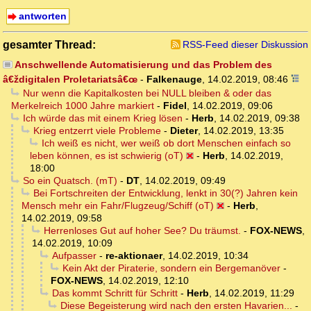
antworten
gesamter Thread:
RSS-Feed dieser Diskussion
Anschwellende Automatisierung und das Problem des
â€ždigitalen Proletariatsâ€œ
-
Falkenauge
,
14.02.2019, 08:46
Nur wenn die Kapitalkosten bei NULL bleiben & oder das
Merkelreich 1000 Jahre markiert
-
Fidel
,
14.02.2019, 09:06
Ich würde das mit einem Krieg lösen
-
Herb
,
14.02.2019, 09:38
Krieg entzerrt viele Probleme
-
Dieter
,
14.02.2019, 13:35
Ich weiß es nicht, wer weiß ob dort Menschen einfach so
leben können, es ist schwierig (oT)
-
Herb
,
14.02.2019,
18:00
So ein Quatsch. (mT)
-
DT
,
14.02.2019, 09:49
Bei Fortschreiten der Entwicklung, lenkt in 30(?) Jahren kein
Mensch mehr ein Fahr/Flugzeug/Schiff (oT)
-
Herb
,
14.02.2019, 09:58
Herrenloses Gut auf hoher See? Du träumst.
-
FOX-NEWS
,
14.02.2019, 10:09
Aufpasser
-
re-aktionaer
,
14.02.2019, 10:34
Kein Akt der Piraterie, sondern ein Bergemanöver
-
FOX-NEWS
,
14.02.2019, 12:10
Das kommt Schritt für Schritt
-
Herb
,
14.02.2019, 11:29
Diese Begeisterung wird nach den ersten Havarien...
-