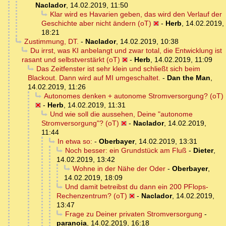
Naclador
,
14.02.2019, 11:50
Klar wird es Havarien geben, das wird den Verlauf der
Geschichte aber nicht ändern (oT)
-
Herb
,
14.02.2019,
18:21
Zustimmung, DT.
-
Naclador
,
14.02.2019, 10:38
Du irrst, was KI anbelangt und zwar total, die Entwicklung ist
rasant und selbstverstärkt (oT)
-
Herb
,
14.02.2019, 11:09
Das Zeitfenster ist sehr klein und schließt sich beim
Blackout. Dann wird auf MI umgeschaltet.
-
Dan the Man
,
14.02.2019, 11:26
Autonomes denken + autonome Stromversorgung? (oT)
-
Herb
,
14.02.2019, 11:31
Und wie soll die aussehen, Deine "autonome
Stromversorgung"? (oT)
-
Naclador
,
14.02.2019,
11:44
In etwa so:
-
Oberbayer
,
14.02.2019, 13:31
Noch besser: ein Grundstück am Fluß
-
Dieter
,
14.02.2019, 13:42
Wohne in der Nähe der Oder
-
Oberbayer
,
14.02.2019, 18:09
Und damit betreibst du dann ein 200 PFlops-
Rechenzentrum? (oT)
-
Naclador
,
14.02.2019,
13:47
Frage zu Deiner privaten Stromversorgung
-
paranoia
,
14.02.2019, 16:18