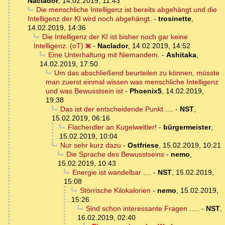
Naclador
,
14.02.2019, 11:43
Die menschliche Intelligenz ist bereits abgehängt und die
Intelligenz der KI wird noch abgehängt.
-
trosinette
,
14.02.2019, 14:36
Die Intelligenz der KI ist bisher noch gar keine
Intelligenz. (oT)
-
Naclador
,
14.02.2019, 14:52
Eine Unterhaltung mit Niemandem.
-
Ashitaka
,
14.02.2019, 17:50
Um das abschließend beurteilen zu können, müsste
man zuerst einmal wissen was menschliche Intelligenz
und was Bewusstsein ist
-
Phoenix5
,
14.02.2019,
19:38
Das ist der entscheidende Punkt ....
-
NST
,
15.02.2019, 06:16
Flacherdler an Kugelweltler!
-
bürgermeister
,
15.02.2019, 10:04
Nur sehr kurz dazu
-
Ostfriese
,
15.02.2019, 10:21
Die Sprache des Bewusstseins
-
nemo
,
15.02.2019, 10:43
Energie ist wandelbar ....
-
NST
,
15.02.2019,
15:08
Störrische Kilokalorien
-
nemo
,
15.02.2019,
15:26
Sind schon interessante Fragen .....
-
NST
,
16.02.2019, 02:40