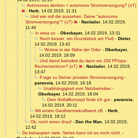
Autonomes denken + autonome Stromversorgung? (oT)
-
Herb
,
14.02.2019, 11:31
Und wie soll die aussehen, Deine "autonome
Stromversorgung"? (oT)
-
Naclador
,
14.02.2019,
11:44
In etwa so:
-
Oberbayer
,
14.02.2019, 13:31
Noch besser: ein Grundstück am Fluß
-
Dieter
,
14.02.2019, 13:42
Wohne in der Nähe der Oder
-
Oberbayer
,
14.02.2019, 18:09
Und damit betreibst du dann ein 200 PFlops-
Rechenzentrum? (oT)
-
Naclador
,
14.02.2019,
13:47
Frage zu Deiner privaten Stromversorgung
-
paranoia
,
14.02.2019, 16:18
Unabhängigkeit vom Netzbetreiber
-
Oberbayer
,
14.02.2019, 18:04
Dein Notfallkonzept finde ich gut
-
paranoia
,
14.02.2019, 20:11
Mit einem Geothermiekraftwerk zB.
-
Herb
,
14.02.2019, 18:12
Ok, noch einen drauf
-
Dan the Man
,
14.02.2019,
12:42
Da behaupten viele. Sehen kann ich es noch nicht.
-