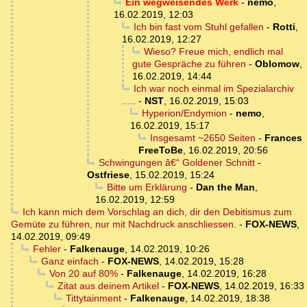
Ein wegweisendes Werk
-
nemo
,
16.02.2019, 12:03
Ich bin fast vom Stuhl gefallen
-
Rotti
,
16.02.2019, 12:27
Wieso? Freue mich, endlich mal
gute Gespräche zu führen
-
Oblomow
,
16.02.2019, 14:44
Ich war noch einmal im Spezialarchiv
.....
-
NST
,
16.02.2019, 15:03
Hyperion/Endymion
-
nemo
,
16.02.2019, 15:17
Insgesamt ~2650 Seiten
-
Frances
FreeToBe
,
16.02.2019, 20:56
Schwingungen â€“ Goldener Schnitt
-
Ostfriese
,
15.02.2019, 15:24
Bitte um Erklärung
-
Dan the Man
,
16.02.2019, 12:59
Ich kann mich dem Vorschlag an dich, dir den Debitismus zum
Gemüte zu führen, nur mit Nachdruck anschliessen.
-
FOX-NEWS
,
14.02.2019, 09:49
Fehler
-
Falkenauge
,
14.02.2019, 10:26
Ganz einfach
-
FOX-NEWS
,
14.02.2019, 15:28
Von 20 auf 80%
-
Falkenauge
,
14.02.2019, 16:28
Zitat aus deinem Artikel
-
FOX-NEWS
,
14.02.2019, 16:33
Tittytainment
-
Falkenauge
,
14.02.2019, 18:38