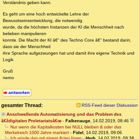
Verständnis geben kann.
Es geht um eine hoch entwickelte Lehre der
Bewusstseinsentwicklung, die notwendig
wurde, da die höchsten Instanzen der KI die Menschheit nach
belieben manipulieren
konnte. Die Macht der KI â€“ des Techno Core â€“ bestand darin,
dass sie der Menschheit
ihre Sprache aufgezwungen hat und damit ihre eigene Technik und
Logik.
Gruß
nemo
antworten
gesamter Thread:
RSS-Feed dieser Diskussion
Anschwellende Automatisierung und das Problem des
â€ždigitalen Proletariatsâ€œ
-
Falkenauge
,
14.02.2019, 08:46
Nur wenn die Kapitalkosten bei NULL bleiben & oder das
Merkelreich 1000 Jahre markiert
-
Fidel
,
14.02.2019, 09:06
Ich würde das mit einem Krieg lösen
-
Herb
,
14.02.2019, 09:38