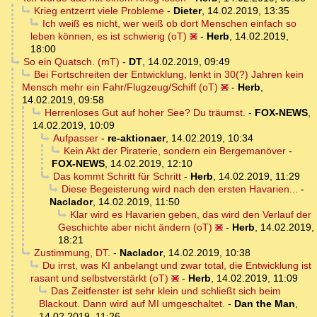
Krieg entzerrt viele Probleme
-
Dieter
,
14.02.2019, 13:35
Ich weiß es nicht, wer weiß ob dort Menschen einfach so
leben können, es ist schwierig (oT)
-
Herb
,
14.02.2019,
18:00
So ein Quatsch. (mT)
-
DT
,
14.02.2019, 09:49
Bei Fortschreiten der Entwicklung, lenkt in 30(?) Jahren kein
Mensch mehr ein Fahr/Flugzeug/Schiff (oT)
-
Herb
,
14.02.2019, 09:58
Herrenloses Gut auf hoher See? Du träumst.
-
FOX-NEWS
,
14.02.2019, 10:09
Aufpasser
-
re-aktionaer
,
14.02.2019, 10:34
Kein Akt der Piraterie, sondern ein Bergemanöver
-
FOX-NEWS
,
14.02.2019, 12:10
Das kommt Schritt für Schritt
-
Herb
,
14.02.2019, 11:29
Diese Begeisterung wird nach den ersten Havarien...
-
Naclador
,
14.02.2019, 11:50
Klar wird es Havarien geben, das wird den Verlauf der
Geschichte aber nicht ändern (oT)
-
Herb
,
14.02.2019,
18:21
Zustimmung, DT.
-
Naclador
,
14.02.2019, 10:38
Du irrst, was KI anbelangt und zwar total, die Entwicklung ist
rasant und selbstverstärkt (oT)
-
Herb
,
14.02.2019, 11:09
Das Zeitfenster ist sehr klein und schließt sich beim
Blackout. Dann wird auf MI umgeschaltet.
-
Dan the Man
,
14.02.2019, 11:26