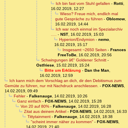
Ich bin fast vom Stuhl gefallen
-
Rotti
,
16.02.2019, 12:27
Wieso? Freue mich, endlich mal
gute Gespräche zu führen
-
Oblomow
,
16.02.2019, 14:44
Ich war noch einmal im Spezialarchiv
.....
-
NST
,
16.02.2019, 15:03
Hyperion/Endymion
-
nemo
,
16.02.2019, 15:17
Insgesamt ~2650 Seiten
-
Frances
FreeToBe
,
16.02.2019, 20:56
Schwingungen â€“ Goldener Schnitt
-
Ostfriese
,
15.02.2019, 15:24
Bitte um Erklärung
-
Dan the Man
,
16.02.2019, 12:59
Ich kann mich dem Vorschlag an dich, dir den Debitismus zum
Gemüte zu führen, nur mit Nachdruck anschliessen.
-
FOX-NEWS
,
14.02.2019, 09:49
Fehler
-
Falkenauge
,
14.02.2019, 10:26
Ganz einfach
-
FOX-NEWS
,
14.02.2019, 15:28
Von 20 auf 80%
-
Falkenauge
,
14.02.2019, 16:28
Zitat aus deinem Artikel
-
FOX-NEWS
,
14.02.2019, 16:33
Tittytainment
-
Falkenauge
,
14.02.2019, 18:38
"scheint immer näher zu kommen"
-
FOX-NEWS
,
14.02.2019, 21:40