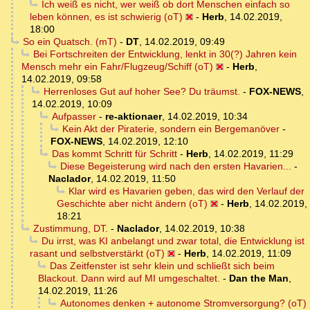
Ich weiß es nicht, wer weiß ob dort Menschen einfach so
leben können, es ist schwierig (oT)
-
Herb
,
14.02.2019,
18:00
So ein Quatsch. (mT)
-
DT
,
14.02.2019, 09:49
Bei Fortschreiten der Entwicklung, lenkt in 30(?) Jahren kein
Mensch mehr ein Fahr/Flugzeug/Schiff (oT)
-
Herb
,
14.02.2019, 09:58
Herrenloses Gut auf hoher See? Du träumst.
-
FOX-NEWS
,
14.02.2019, 10:09
Aufpasser
-
re-aktionaer
,
14.02.2019, 10:34
Kein Akt der Piraterie, sondern ein Bergemanöver
-
FOX-NEWS
,
14.02.2019, 12:10
Das kommt Schritt für Schritt
-
Herb
,
14.02.2019, 11:29
Diese Begeisterung wird nach den ersten Havarien...
-
Naclador
,
14.02.2019, 11:50
Klar wird es Havarien geben, das wird den Verlauf der
Geschichte aber nicht ändern (oT)
-
Herb
,
14.02.2019,
18:21
Zustimmung, DT.
-
Naclador
,
14.02.2019, 10:38
Du irrst, was KI anbelangt und zwar total, die Entwicklung ist
rasant und selbstverstärkt (oT)
-
Herb
,
14.02.2019, 11:09
Das Zeitfenster ist sehr klein und schließt sich beim
Blackout. Dann wird auf MI umgeschaltet.
-
Dan the Man
,
14.02.2019, 11:26
Autonomes denken + autonome Stromversorgung? (oT)