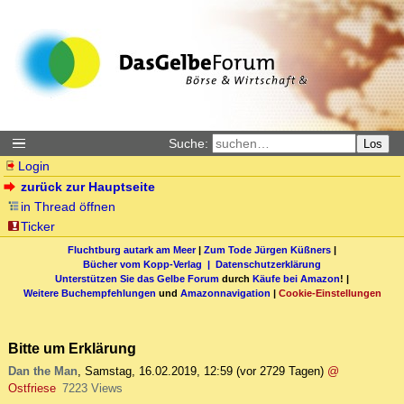
Suche:
Los
Login
zurück zur Hauptseite
in Thread öffnen
Ticker
Fluchtburg autark am Meer
|
Zum Tode Jürgen Küßners
|
Bücher vom Kopp-Verlag |
Datenschutzerklärung
Unterstützen Sie das Gelbe Forum
durch
Käufe bei Amazon
! |
Weitere Buchempfehlungen
und
Amazonnavigation
|
Cookie-Einstellungen
Bitte um Erklärung
Dan the Man
,
Samstag, 16.02.2019, 12:59
(vor 2729 Tagen)
@
Ostfriese
7223 Views