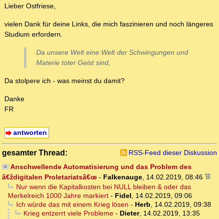
Lieber Ostfriese,
vielen Dank für deine Links, die mich faszinieren und noch längeres
Studium erfordern.
Da unsere Welt eine Welt der Schwingungen und
Materie toter Geist sind,
Da stolpere ich - was meinst du damit?
Danke
FR
antworten
gesamter Thread:
RSS-Feed dieser Diskussion
Anschwellende Automatisierung und das Problem des
â€ždigitalen Proletariatsâ€œ
-
Falkenauge
,
14.02.2019, 08:46
Nur wenn die Kapitalkosten bei NULL bleiben & oder das
Merkelreich 1000 Jahre markiert
-
Fidel
,
14.02.2019, 09:06
Ich würde das mit einem Krieg lösen
-
Herb
,
14.02.2019, 09:38
Krieg entzerrt viele Probleme
-
Dieter
,
14.02.2019, 13:35