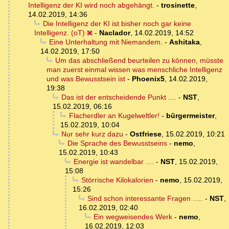
Intelligenz der KI wird noch abgehängt.
-
trosinette
,
14.02.2019, 14:36
Die Intelligenz der KI ist bisher noch gar keine
Intelligenz. (oT)
-
Naclador
,
14.02.2019, 14:52
Eine Unterhaltung mit Niemandem.
-
Ashitaka
,
14.02.2019, 17:50
Um das abschließend beurteilen zu können, müsste
man zuerst einmal wissen was menschliche Intelligenz
und was Bewusstsein ist
-
Phoenix5
,
14.02.2019,
19:38
Das ist der entscheidende Punkt ....
-
NST
,
15.02.2019, 06:16
Flacherdler an Kugelweltler!
-
bürgermeister
,
15.02.2019, 10:04
Nur sehr kurz dazu
-
Ostfriese
,
15.02.2019, 10:21
Die Sprache des Bewusstseins
-
nemo
,
15.02.2019, 10:43
Energie ist wandelbar ....
-
NST
,
15.02.2019,
15:08
Störrische Kilokalorien
-
nemo
,
15.02.2019,
15:26
Sind schon interessante Fragen .....
-
NST
,
16.02.2019, 02:40
Ein wegweisendes Werk
-
nemo
,
16.02.2019, 12:03