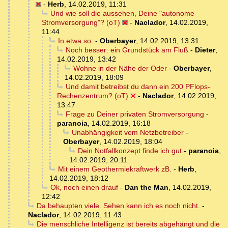
-
Herb
,
14.02.2019, 11:31
Und wie soll die aussehen, Deine "autonome
Stromversorgung"? (oT)
-
Naclador
,
14.02.2019,
11:44
In etwa so:
-
Oberbayer
,
14.02.2019, 13:31
Noch besser: ein Grundstück am Fluß
-
Dieter
,
14.02.2019, 13:42
Wohne in der Nähe der Oder
-
Oberbayer
,
14.02.2019, 18:09
Und damit betreibst du dann ein 200 PFlops-
Rechenzentrum? (oT)
-
Naclador
,
14.02.2019,
13:47
Frage zu Deiner privaten Stromversorgung
-
paranoia
,
14.02.2019, 16:18
Unabhängigkeit vom Netzbetreiber
-
Oberbayer
,
14.02.2019, 18:04
Dein Notfallkonzept finde ich gut
-
paranoia
,
14.02.2019, 20:11
Mit einem Geothermiekraftwerk zB.
-
Herb
,
14.02.2019, 18:12
Ok, noch einen drauf
-
Dan the Man
,
14.02.2019,
12:42
Da behaupten viele. Sehen kann ich es noch nicht.
-
Naclador
,
14.02.2019, 11:43
Die menschliche Intelligenz ist bereits abgehängt und die