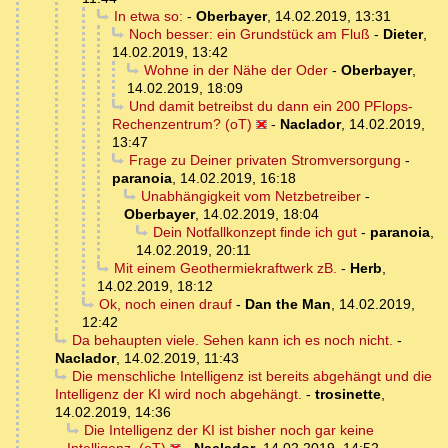
In etwa so:
-
Oberbayer
,
14.02.2019, 13:31
Noch besser: ein Grundstück am Fluß
-
Dieter
,
14.02.2019, 13:42
Wohne in der Nähe der Oder
-
Oberbayer
,
14.02.2019, 18:09
Und damit betreibst du dann ein 200 PFlops-
Rechenzentrum? (oT)
-
Naclador
,
14.02.2019,
13:47
Frage zu Deiner privaten Stromversorgung
-
paranoia
,
14.02.2019, 16:18
Unabhängigkeit vom Netzbetreiber
-
Oberbayer
,
14.02.2019, 18:04
Dein Notfallkonzept finde ich gut
-
paranoia
,
14.02.2019, 20:11
Mit einem Geothermiekraftwerk zB.
-
Herb
,
14.02.2019, 18:12
Ok, noch einen drauf
-
Dan the Man
,
14.02.2019,
12:42
Da behaupten viele. Sehen kann ich es noch nicht.
-
Naclador
,
14.02.2019, 11:43
Die menschliche Intelligenz ist bereits abgehängt und die
Intelligenz der KI wird noch abgehängt.
-
trosinette
,
14.02.2019, 14:36
Die Intelligenz der KI ist bisher noch gar keine