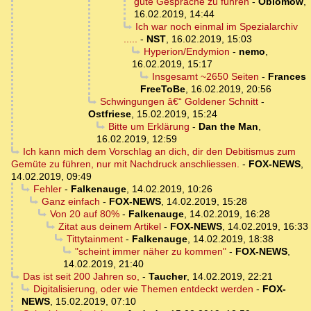
gute Gespräche zu führen
-
Oblomow
,
16.02.2019, 14:44
Ich war noch einmal im Spezialarchiv
.....
-
NST
,
16.02.2019, 15:03
Hyperion/Endymion
-
nemo
,
16.02.2019, 15:17
Insgesamt ~2650 Seiten
-
Frances
FreeToBe
,
16.02.2019, 20:56
Schwingungen â€“ Goldener Schnitt
-
Ostfriese
,
15.02.2019, 15:24
Bitte um Erklärung
-
Dan the Man
,
16.02.2019, 12:59
Ich kann mich dem Vorschlag an dich, dir den Debitismus zum
Gemüte zu führen, nur mit Nachdruck anschliessen.
-
FOX-NEWS
,
14.02.2019, 09:49
Fehler
-
Falkenauge
,
14.02.2019, 10:26
Ganz einfach
-
FOX-NEWS
,
14.02.2019, 15:28
Von 20 auf 80%
-
Falkenauge
,
14.02.2019, 16:28
Zitat aus deinem Artikel
-
FOX-NEWS
,
14.02.2019, 16:33
Tittytainment
-
Falkenauge
,
14.02.2019, 18:38
"scheint immer näher zu kommen"
-
FOX-NEWS
,
14.02.2019, 21:40
Das ist seit 200 Jahren so,
-
Taucher
,
14.02.2019, 22:21
Digitalisierung, oder wie Themen entdeckt werden
-
FOX-
NEWS
,
15.02.2019, 07:10