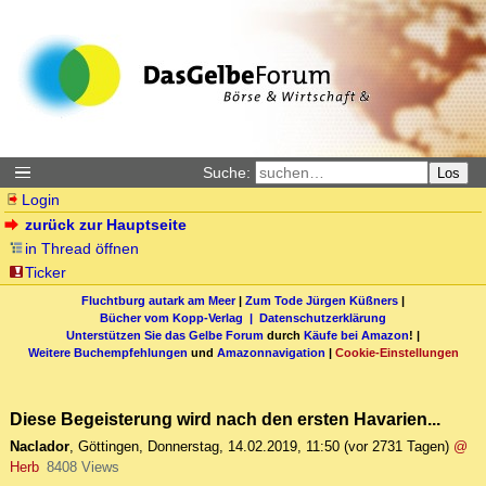
Suche:
Los
Login
zurück zur Hauptseite
in Thread öffnen
Ticker
Fluchtburg autark am Meer
|
Zum Tode Jürgen Küßners
|
Bücher vom Kopp-Verlag |
Datenschutzerklärung
Unterstützen Sie das Gelbe Forum
durch
Käufe bei Amazon
! |
Weitere Buchempfehlungen
und
Amazonnavigation
|
Cookie-Einstellungen
Diese Begeisterung wird nach den ersten Havarien...
Naclador
,
Göttingen
,
Donnerstag, 14.02.2019, 11:50
(vor 2731 Tagen)
@
Herb
8408 Views