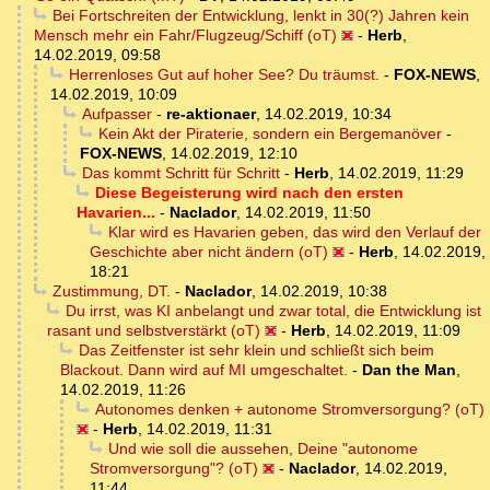
Bei Fortschreiten der Entwicklung, lenkt in 30(?) Jahren kein
Mensch mehr ein Fahr/Flugzeug/Schiff (oT)
-
Herb
,
14.02.2019, 09:58
Herrenloses Gut auf hoher See? Du träumst.
-
FOX-NEWS
,
14.02.2019, 10:09
Aufpasser
-
re-aktionaer
,
14.02.2019, 10:34
Kein Akt der Piraterie, sondern ein Bergemanöver
-
FOX-NEWS
,
14.02.2019, 12:10
Das kommt Schritt für Schritt
-
Herb
,
14.02.2019, 11:29
Diese Begeisterung wird nach den ersten
Havarien...
-
Naclador
,
14.02.2019, 11:50
Klar wird es Havarien geben, das wird den Verlauf der
Geschichte aber nicht ändern (oT)
-
Herb
,
14.02.2019,
18:21
Zustimmung, DT.
-
Naclador
,
14.02.2019, 10:38
Du irrst, was KI anbelangt und zwar total, die Entwicklung ist
rasant und selbstverstärkt (oT)
-
Herb
,
14.02.2019, 11:09
Das Zeitfenster ist sehr klein und schließt sich beim
Blackout. Dann wird auf MI umgeschaltet.
-
Dan the Man
,
14.02.2019, 11:26
Autonomes denken + autonome Stromversorgung? (oT)
-
Herb
,
14.02.2019, 11:31
Und wie soll die aussehen, Deine "autonome
Stromversorgung"? (oT)
-
Naclador
,
14.02.2019,
11:44