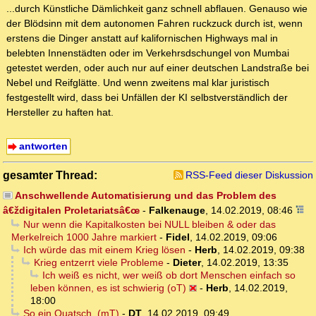
...durch Künstliche Dämlichkeit ganz schnell abflauen. Genauso wie
der Blödsinn mit dem autonomen Fahren ruckzuck durch ist, wenn
erstens die Dinger anstatt auf kalifornischen Highways mal in
belebten Innenstädten oder im Verkehrsdschungel von Mumbai
getestet werden, oder auch nur auf einer deutschen Landstraße bei
Nebel und Reifglätte. Und wenn zweitens mal klar juristisch
festgestellt wird, dass bei Unfällen der KI selbstverständlich der
Hersteller zu haften hat.
antworten
gesamter Thread:
RSS-Feed dieser Diskussion
Anschwellende Automatisierung und das Problem des
â€ždigitalen Proletariatsâ€œ
-
Falkenauge
,
14.02.2019, 08:46
Nur wenn die Kapitalkosten bei NULL bleiben & oder das
Merkelreich 1000 Jahre markiert
-
Fidel
,
14.02.2019, 09:06
Ich würde das mit einem Krieg lösen
-
Herb
,
14.02.2019, 09:38
Krieg entzerrt viele Probleme
-
Dieter
,
14.02.2019, 13:35
Ich weiß es nicht, wer weiß ob dort Menschen einfach so
leben können, es ist schwierig (oT)
-
Herb
,
14.02.2019,
18:00
So ein Quatsch. (mT)
-
DT
,
14.02.2019, 09:49