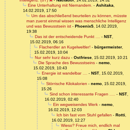
Intelligenz. (oT)
-
Naclador
,
14.02.2019, 14:52
Eine Unterhaltung mit Niemandem.
-
Ashitaka
,
14.02.2019, 17:50
Um das abschließend beurteilen zu können, müsste
man zuerst einmal wissen was menschliche Intelligenz
und was Bewusstsein ist
-
Phoenix5
,
14.02.2019,
19:38
Das ist der entscheidende Punkt ....
-
NST
,
15.02.2019, 06:16
Flacherdler an Kugelweltler!
-
bürgermeister
,
15.02.2019, 10:04
Nur sehr kurz dazu
-
Ostfriese
,
15.02.2019, 10:21
Die Sprache des Bewusstseins
-
nemo
,
15.02.2019, 10:43
Energie ist wandelbar ....
-
NST
,
15.02.2019,
15:08
Störrische Kilokalorien
-
nemo
,
15.02.2019,
15:26
Sind schon interessante Fragen .....
-
NST
,
16.02.2019, 02:40
Ein wegweisendes Werk
-
nemo
,
16.02.2019, 12:03
Ich bin fast vom Stuhl gefallen
-
Rotti
,
16.02.2019, 12:27
Wieso? Freue mich, endlich mal