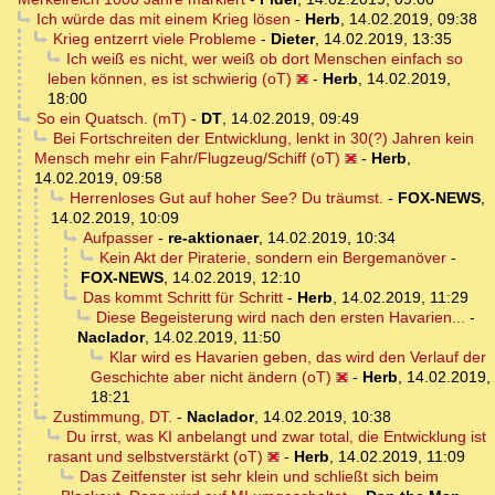
Ich würde das mit einem Krieg lösen
-
Herb
,
14.02.2019, 09:38
Krieg entzerrt viele Probleme
-
Dieter
,
14.02.2019, 13:35
Ich weiß es nicht, wer weiß ob dort Menschen einfach so
leben können, es ist schwierig (oT)
-
Herb
,
14.02.2019,
18:00
So ein Quatsch. (mT)
-
DT
,
14.02.2019, 09:49
Bei Fortschreiten der Entwicklung, lenkt in 30(?) Jahren kein
Mensch mehr ein Fahr/Flugzeug/Schiff (oT)
-
Herb
,
14.02.2019, 09:58
Herrenloses Gut auf hoher See? Du träumst.
-
FOX-NEWS
,
14.02.2019, 10:09
Aufpasser
-
re-aktionaer
,
14.02.2019, 10:34
Kein Akt der Piraterie, sondern ein Bergemanöver
-
FOX-NEWS
,
14.02.2019, 12:10
Das kommt Schritt für Schritt
-
Herb
,
14.02.2019, 11:29
Diese Begeisterung wird nach den ersten Havarien...
-
Naclador
,
14.02.2019, 11:50
Klar wird es Havarien geben, das wird den Verlauf der
Geschichte aber nicht ändern (oT)
-
Herb
,
14.02.2019,
18:21
Zustimmung, DT.
-
Naclador
,
14.02.2019, 10:38
Du irrst, was KI anbelangt und zwar total, die Entwicklung ist
rasant und selbstverstärkt (oT)
-
Herb
,
14.02.2019, 11:09
Das Zeitfenster ist sehr klein und schließt sich beim