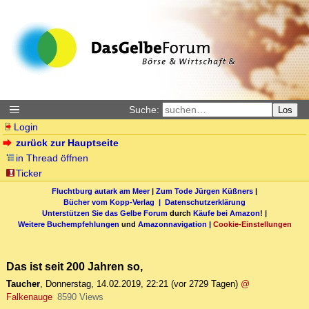
Suche:
Los
Login
zurück zur Hauptseite
in Thread öffnen
Ticker
Fluchtburg autark am Meer
|
Zum Tode Jürgen Küßners
|
Bücher vom Kopp-Verlag |
Datenschutzerklärung
Unterstützen Sie das Gelbe Forum
durch
Käufe bei Amazon
! |
Weitere Buchempfehlungen
und
Amazonnavigation
|
Cookie-Einstellungen
Das ist seit 200 Jahren so,
Taucher
,
Donnerstag, 14.02.2019, 22:21
(vor 2729 Tagen)
@
Falkenauge
8590 Views