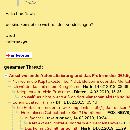
Grüße
Hallo Fox-News,
wo sind konkret die weltfremden Vorstellungen?
Gruß
Falkenauge
antworten
gesamter Thread:
Anschwellende Automatisierung und das Problem des â€ždigi
Nur wenn die Kapitalkosten bei NULL bleiben & oder das Merkel
Ich würde das mit einem Krieg lösen
-
Herb
,
14.02.2019, 09:38
Krieg entzerrt viele Probleme
-
Dieter
,
14.02.2019, 13:35
Ich weiß es nicht, wer weiß ob dort Menschen einfach so le
So ein Quatsch. (mT)
-
DT
,
14.02.2019, 09:49
Bei Fortschreiten der Entwicklung, lenkt in 30(?) Jahren kei
Herrenloses Gut auf hoher See? Du träumst.
-
FOX-NEWS
Aufpasser
-
re-aktionaer
,
14.02.2019, 10:34
Kein Akt der Piraterie, sondern ein Bergemanöver
-
FO
Das kommt Schritt für Schritt
-
Herb
,
14.02.2019, 11:29