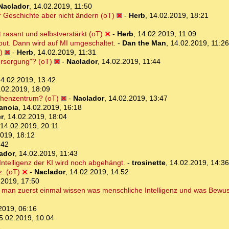
Naclador
,
14.02.2019, 11:50
r Geschichte aber nicht ändern (oT)
-
Herb
,
14.02.2019, 18:21
t rasant und selbstverstärkt (oT)
-
Herb
,
14.02.2019, 11:09
kout. Dann wird auf MI umgeschaltet.
-
Dan the Man
,
14.02.2019, 11:26
)
-
Herb
,
14.02.2019, 11:31
ersorgung"? (oT)
-
Naclador
,
14.02.2019, 11:44
4.02.2019, 13:42
.02.2019, 18:09
chenzentrum? (oT)
-
Naclador
,
14.02.2019, 13:47
anoia
,
14.02.2019, 16:18
r
,
14.02.2019, 18:04
14.02.2019, 20:11
019, 18:12
:42
ador
,
14.02.2019, 11:43
Intelligenz der KI wird noch abgehängt.
-
trosinette
,
14.02.2019, 14:36
z. (oT)
-
Naclador
,
14.02.2019, 14:52
.2019, 17:50
man zuerst einmal wissen was menschliche Intelligenz und was Bewuss
2019, 06:16
5.02.2019, 10:04
1