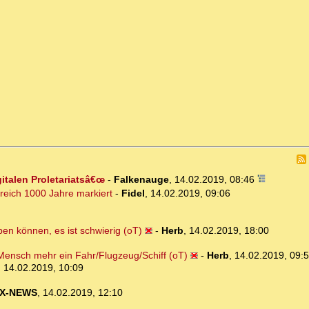
talen Proletariatsâ€œ
-
Falkenauge
,
14.02.2019, 08:46
reich 1000 Jahre markiert
-
Fidel
,
14.02.2019, 09:06
ben können, es ist schwierig (oT)
-
Herb
,
14.02.2019, 18:00
n Mensch mehr ein Fahr/Flugzeug/Schiff (oT)
-
Herb
,
14.02.2019, 09:
,
14.02.2019, 10:09
X-NEWS
,
14.02.2019, 12:10