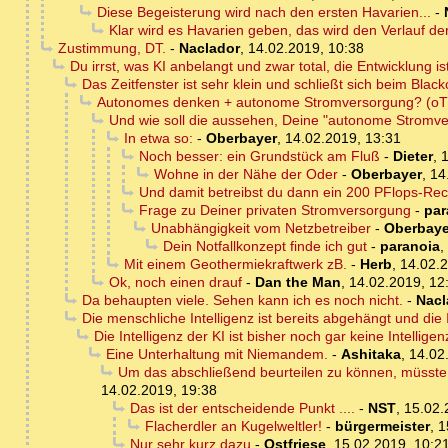
Diese Begeisterung wird nach den ersten Havarien...
-
Klar wird es Havarien geben, das wird den Verlauf de
Zustimmung, DT.
-
Naclador
,
14.02.2019, 10:38
Du irrst, was KI anbelangt und zwar total, die Entwicklung is
Das Zeitfenster ist sehr klein und schließt sich beim Blac
Autonomes denken + autonome Stromversorgung? (oT
Und wie soll die aussehen, Deine "autonome Stromv
In etwa so:
-
Oberbayer
,
14.02.2019, 13:31
Noch besser: ein Grundstück am Fluß
-
Dieter
,
1
Wohne in der Nähe der Oder
-
Oberbayer
,
14
Und damit betreibst du dann ein 200 PFlops-Re
Frage zu Deiner privaten Stromversorgung
-
par
Unabhängigkeit vom Netzbetreiber
-
Oberbaye
Dein Notfallkonzept finde ich gut
-
paranoia
,
Mit einem Geothermiekraftwerk zB.
-
Herb
,
14.02.2
Ok, noch einen drauf
-
Dan the Man
,
14.02.2019, 12
Da behaupten viele. Sehen kann ich es noch nicht.
-
Nacl
Die menschliche Intelligenz ist bereits abgehängt und die 
Die Intelligenz der KI ist bisher noch gar keine Intelligen
Eine Unterhaltung mit Niemandem.
-
Ashitaka
,
14.02
Um das abschließend beurteilen zu können, müsste 
14.02.2019, 19:38
Das ist der entscheidende Punkt ....
-
NST
,
15.02.
Flacherdler an Kugelweltler!
-
bürgermeister
,
1
Nur sehr kurz dazu
-
Ostfriese
,
15.02.2019, 10:2