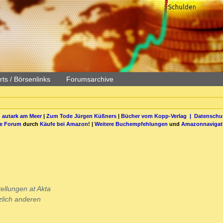
ts / Börsenlinks
Forumsarchive
 autark am Meer
|
Zum Tode Jürgen Küßners
|
Bücher vom Kopp-Verlag |
Datenschut
be Forum
durch
Käufe bei Amazon
! |
Weitere Buchempfehlungen
und
Amazonnavigat
ellungen at Akta
zlich anderen