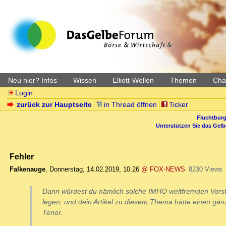
Neu hier? Infos
Wissen
Elliott-Wellen
Themen
Char
Login
zurück zur Hauptseite
in Thread öffnen
Ticker
Fluchtburg
Unterstützen Sie das Gel
Fehler
Falkenauge
,
Donnerstag, 14.02.2019, 10:26
@ FOX-NEWS
8230 Views
Dann würdest du nämlich solche IMHO weltfremden Vorst
legen, und dein Artikel zu diesem Thema hätte einen gän
Tenor.