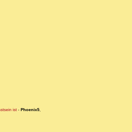
tsein ist
-
Phoenix5
,