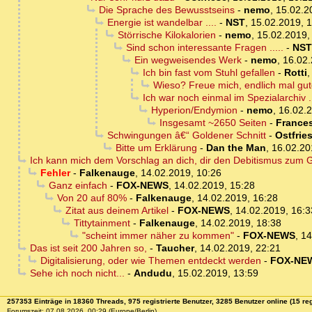
Die Sprache des Bewusstseins
-
nemo
,
15.02.2
Energie ist wandelbar ....
-
NST
,
15.02.2019, 
Störrische Kilokalorien
-
nemo
,
15.02.2019,
Sind schon interessante Fragen .....
-
NST
Ein wegweisendes Werk
-
nemo
,
16.02.
Ich bin fast vom Stuhl gefallen
-
Rotti
Wieso? Freue mich, endlich mal gu
Ich war noch einmal im Spezialarchiv ..
Hyperion/Endymion
-
nemo
,
16.02.2
Insgesamt ~2650 Seiten
-
France
Schwingungen â€“ Goldener Schnitt
-
Ostfrie
Bitte um Erklärung
-
Dan the Man
,
16.02.20
Ich kann mich dem Vorschlag an dich, dir den Debitismus zum 
Fehler
-
Falkenauge
,
14.02.2019, 10:26
Ganz einfach
-
FOX-NEWS
,
14.02.2019, 15:28
Von 20 auf 80%
-
Falkenauge
,
14.02.2019, 16:28
Zitat aus deinem Artikel
-
FOX-NEWS
,
14.02.2019, 16:3
Tittytainment
-
Falkenauge
,
14.02.2019, 18:38
"scheint immer näher zu kommen"
-
FOX-NEWS
,
14
Das ist seit 200 Jahren so,
-
Taucher
,
14.02.2019, 22:21
Digitalisierung, oder wie Themen entdeckt werden
-
FOX-NE
Sehe ich noch nicht...
-
Andudu
,
15.02.2019, 13:59
257353 Einträge in 18360 Threads, 975 registrierte Benutzer, 3285 Benutzer online (15 reg
Forumszeit: 07.08.2026, 00:29 (Europe/Berlin)