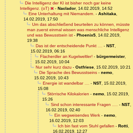
Die Intelligenz der KI ist bisher noch gar keine
Intelligenz. (oT)
-
Naclador
,
14.02.2019, 14:52
Eine Unterhaltung mit Niemandem.
-
Ashitaka
,
14.02.2019, 17:50
Um das abschließend beurteilen zu können, müsste
man zuerst einmal wissen was menschliche Intelligenz
und was Bewusstsein ist
-
Phoenix5
,
14.02.2019,
19:38
Das ist der entscheidende Punkt ....
-
NST
,
15.02.2019, 06:16
Flacherdler an Kugelweltler!
-
bürgermeister
,
15.02.2019, 10:04
Nur sehr kurz dazu
-
Ostfriese
,
15.02.2019, 10:21
Die Sprache des Bewusstseins
-
nemo
,
15.02.2019, 10:43
Energie ist wandelbar ....
-
NST
,
15.02.2019,
15:08
Störrische Kilokalorien
-
nemo
,
15.02.2019,
15:26
Sind schon interessante Fragen .....
-
NST
,
16.02.2019, 02:40
Ein wegweisendes Werk
-
nemo
,
16.02.2019, 12:03
Ich bin fast vom Stuhl gefallen
-
Rotti
,
16.02.2019, 12:27