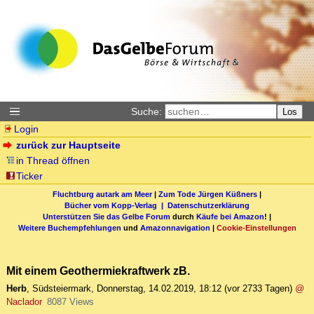
Suche:
Los
Login
zurück zur Hauptseite
in Thread öffnen
Ticker
Fluchtburg autark am Meer
|
Zum Tode Jürgen Küßners
|
Bücher vom Kopp-Verlag |
Datenschutzerklärung
Unterstützen Sie das Gelbe Forum
durch
Käufe bei Amazon
! |
Weitere Buchempfehlungen
und
Amazonnavigation
|
Cookie-Einstellungen
Mit einem Geothermiekraftwerk zB.
Herb
,
Südsteiermark
,
Donnerstag, 14.02.2019, 18:12
(vor 2733 Tagen)
@
Naclador
8087 Views