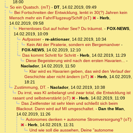
18:00
So ein Quatsch. (mT)
-
DT
,
14.02.2019, 09:49
Bei Fortschreiten der Entwicklung, lenkt in 30(?) Jahren kein
Mensch mehr ein Fahr/Flugzeug/Schiff (oT)
-
Herb
,
14.02.2019, 09:58
Herrenloses Gut auf hoher See? Du träumst.
-
FOX-NEWS
,
14.02.2019, 10:09
Aufpasser
-
re-aktionaer
,
14.02.2019, 10:34
Kein Akt der Piraterie, sondern ein Bergemanöver
-
FOX-NEWS
,
14.02.2019, 12:10
Das kommt Schritt für Schritt
-
Herb
,
14.02.2019, 11:29
Diese Begeisterung wird nach den ersten Havarien...
-
Naclador
,
14.02.2019, 11:50
Klar wird es Havarien geben, das wird den Verlauf der
Geschichte aber nicht ändern (oT)
-
Herb
,
14.02.2019,
18:21
Zustimmung, DT.
-
Naclador
,
14.02.2019, 10:38
Du irrst, was KI anbelangt und zwar total, die Entwicklung ist
rasant und selbstverstärkt (oT)
-
Herb
,
14.02.2019, 11:09
Das Zeitfenster ist sehr klein und schließt sich beim
Blackout. Dann wird auf MI umgeschaltet.
-
Dan the Man
,
14.02.2019, 11:26
Autonomes denken + autonome Stromversorgung? (oT)
-
Herb
,
14.02.2019, 11:31
Und wie soll die aussehen, Deine "autonome