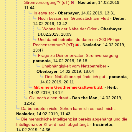
Stromversorgung"? (oT)
-
Naclador
,
14.02.2019,
11:44
In etwa so:
-
Oberbayer
,
14.02.2019, 13:31
Noch besser: ein Grundstück am Fluß
-
Dieter
,
14.02.2019, 13:42
Wohne in der Nähe der Oder
-
Oberbayer
,
14.02.2019, 18:09
Und damit betreibst du dann ein 200 PFlops-
Rechenzentrum? (oT)
-
Naclador
,
14.02.2019,
13:47
Frage zu Deiner privaten Stromversorgung
-
paranoia
,
14.02.2019, 16:18
Unabhängigkeit vom Netzbetreiber
-
Oberbayer
,
14.02.2019, 18:04
Dein Notfallkonzept finde ich gut
-
paranoia
,
14.02.2019, 20:11
Mit einem Geothermiekraftwerk zB.
-
Herb
,
14.02.2019, 18:12
Ok, noch einen drauf
-
Dan the Man
,
14.02.2019,
12:42
Da behaupten viele. Sehen kann ich es noch nicht.
-
Naclador
,
14.02.2019, 11:43
Die menschliche Intelligenz ist bereits abgehängt und die
Intelligenz der KI wird noch abgehängt.
-
trosinette
,
14.02.2019, 14:36