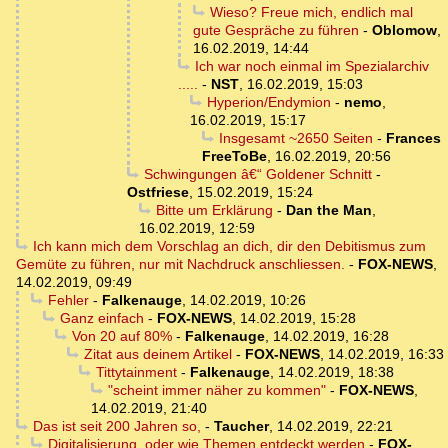
Wieso? Freue mich, endlich mal
gute Gespräche zu führen
-
Oblomow
,
16.02.2019, 14:44
Ich war noch einmal im Spezialarchiv
.....
-
NST
,
16.02.2019, 15:03
Hyperion/Endymion
-
nemo
,
16.02.2019, 15:17
Insgesamt ~2650 Seiten
-
Frances
FreeToBe
,
16.02.2019, 20:56
Schwingungen â€“ Goldener Schnitt
-
Ostfriese
,
15.02.2019, 15:24
Bitte um Erklärung
-
Dan the Man
,
16.02.2019, 12:59
Ich kann mich dem Vorschlag an dich, dir den Debitismus zum
Gemüte zu führen, nur mit Nachdruck anschliessen.
-
FOX-NEWS
,
14.02.2019, 09:49
Fehler
-
Falkenauge
,
14.02.2019, 10:26
Ganz einfach
-
FOX-NEWS
,
14.02.2019, 15:28
Von 20 auf 80%
-
Falkenauge
,
14.02.2019, 16:28
Zitat aus deinem Artikel
-
FOX-NEWS
,
14.02.2019, 16:33
Tittytainment
-
Falkenauge
,
14.02.2019, 18:38
"scheint immer näher zu kommen"
-
FOX-NEWS
,
14.02.2019, 21:40
Das ist seit 200 Jahren so,
-
Taucher
,
14.02.2019, 22:21
Digitalisierung, oder wie Themen entdeckt werden
-
FOX-