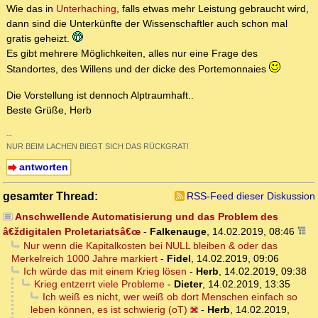
Wie das in
Unterhaching
, falls etwas mehr Leistung gebraucht wird,
dann sind die Unterkünfte der Wissenschaftler auch schon mal
gratis geheizt.
Es gibt mehrere Möglichkeiten, alles nur eine Frage des
Standortes, des Willens und der dicke des Portemonnaies
Die Vorstellung ist dennoch Alptraumhaft..
Beste Grüße, Herb
--
NUR BEIM LACHEN BIEGT SICH DAS RÜCKGRAT!
antworten
gesamter Thread:
RSS-Feed dieser Diskussion
Anschwellende Automatisierung und das Problem des
â€ždigitalen Proletariatsâ€œ
-
Falkenauge
,
14.02.2019, 08:46
Nur wenn die Kapitalkosten bei NULL bleiben & oder das
Merkelreich 1000 Jahre markiert
-
Fidel
,
14.02.2019, 09:06
Ich würde das mit einem Krieg lösen
-
Herb
,
14.02.2019, 09:38
Krieg entzerrt viele Probleme
-
Dieter
,
14.02.2019, 13:35
Ich weiß es nicht, wer weiß ob dort Menschen einfach so
leben können, es ist schwierig (oT)
-
Herb
,
14.02.2019,