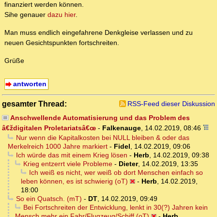
finanziert werden können.
Sihe genauer
dazu hier
.
Man muss endlich eingefahrene Denkgleise verlassen und zu
neuen Gesichtspunkten fortschreiten.
Grüße
antworten
gesamter Thread:
RSS-Feed dieser Diskussion
Anschwellende Automatisierung und das Problem des
â€ždigitalen Proletariatsâ€œ
-
Falkenauge
,
14.02.2019, 08:46
Nur wenn die Kapitalkosten bei NULL bleiben & oder das
Merkelreich 1000 Jahre markiert
-
Fidel
,
14.02.2019, 09:06
Ich würde das mit einem Krieg lösen
-
Herb
,
14.02.2019, 09:38
Krieg entzerrt viele Probleme
-
Dieter
,
14.02.2019, 13:35
Ich weiß es nicht, wer weiß ob dort Menschen einfach so
leben können, es ist schwierig (oT)
-
Herb
,
14.02.2019,
18:00
So ein Quatsch. (mT)
-
DT
,
14.02.2019, 09:49
Bei Fortschreiten der Entwicklung, lenkt in 30(?) Jahren kein
Mensch mehr ein Fahr/Flugzeug/Schiff (oT)
-
Herb
,