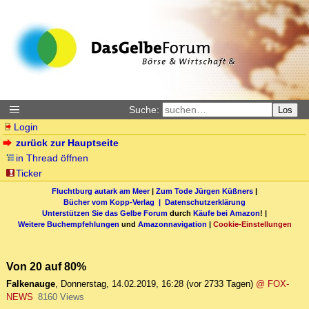
Suche:
Los
Login
zurück zur Hauptseite
in Thread öffnen
Ticker
Fluchtburg autark am Meer
|
Zum Tode Jürgen Küßners
|
Bücher vom Kopp-Verlag |
Datenschutzerklärung
Unterstützen Sie das Gelbe Forum
durch
Käufe bei Amazon
! |
Weitere Buchempfehlungen
und
Amazonnavigation
|
Cookie-Einstellungen
Von 20 auf 80%
Falkenauge
,
Donnerstag, 14.02.2019, 16:28
(vor 2733 Tagen)
@ FOX-
NEWS
8160 Views