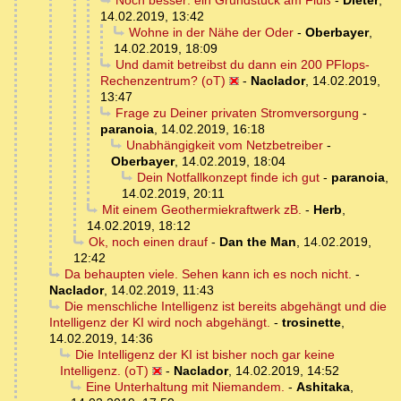
Noch besser: ein Grundstück am Fluß
-
Dieter
,
14.02.2019, 13:42
Wohne in der Nähe der Oder
-
Oberbayer
,
14.02.2019, 18:09
Und damit betreibst du dann ein 200 PFlops-
Rechenzentrum? (oT)
-
Naclador
,
14.02.2019,
13:47
Frage zu Deiner privaten Stromversorgung
-
paranoia
,
14.02.2019, 16:18
Unabhängigkeit vom Netzbetreiber
-
Oberbayer
,
14.02.2019, 18:04
Dein Notfallkonzept finde ich gut
-
paranoia
,
14.02.2019, 20:11
Mit einem Geothermiekraftwerk zB.
-
Herb
,
14.02.2019, 18:12
Ok, noch einen drauf
-
Dan the Man
,
14.02.2019,
12:42
Da behaupten viele. Sehen kann ich es noch nicht.
-
Naclador
,
14.02.2019, 11:43
Die menschliche Intelligenz ist bereits abgehängt und die
Intelligenz der KI wird noch abgehängt.
-
trosinette
,
14.02.2019, 14:36
Die Intelligenz der KI ist bisher noch gar keine
Intelligenz. (oT)
-
Naclador
,
14.02.2019, 14:52
Eine Unterhaltung mit Niemandem.
-
Ashitaka
,