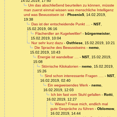
14.02.2019, 17:50
Um das abschließend beurteilen zu können, müsste
man zuerst einmal wissen was menschliche Intelligenz
und was Bewusstsein ist
-
Phoenix5
,
14.02.2019,
19:38
Das ist der entscheidende Punkt ....
-
NST
,
15.02.2019, 06:16
Flacherdler an Kugelweltler!
-
bürgermeister
,
15.02.2019, 10:04
Nur sehr kurz dazu
-
Ostfriese
,
15.02.2019, 10:21
Die Sprache des Bewusstseins
-
nemo
,
15.02.2019, 10:43
Energie ist wandelbar ....
-
NST
,
15.02.2019,
15:08
Störrische Kilokalorien
-
nemo
,
15.02.2019,
15:26
Sind schon interessante Fragen .....
-
NST
,
16.02.2019, 02:40
Ein wegweisendes Werk
-
nemo
,
16.02.2019, 12:03
Ich bin fast vom Stuhl gefallen
-
Rotti
,
16.02.2019, 12:27
Wieso? Freue mich, endlich mal
gute Gespräche zu führen
-
Oblomow
,
16.02.2019, 14:44