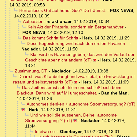
14.02.2019, 09:58
Herrenloses Gut auf hoher See? Du träumst.
-
FOX-NEWS
,
14.02.2019, 10:09
Aufpasser
-
re-aktionaer
,
14.02.2019, 10:34
Kein Akt der Piraterie, sondern ein Bergemanöver
-
FOX-NEWS
,
14.02.2019, 12:10
Das kommt Schritt für Schritt
-
Herb
,
14.02.2019, 11:29
Diese Begeisterung wird nach den ersten Havarien...
-
Naclador
,
14.02.2019, 11:50
Klar wird es Havarien geben, das wird den Verlauf der
Geschichte aber nicht ändern (oT)
-
Herb
,
14.02.2019,
18:21
Zustimmung, DT.
-
Naclador
,
14.02.2019, 10:38
Du irrst, was KI anbelangt und zwar total, die Entwicklung ist
rasant und selbstverstärkt (oT)
-
Herb
,
14.02.2019, 11:09
Das Zeitfenster ist sehr klein und schließt sich beim
Blackout. Dann wird auf MI umgeschaltet.
-
Dan the Man
,
14.02.2019, 11:26
Autonomes denken + autonome Stromversorgung? (oT)
-
Herb
,
14.02.2019, 11:31
Und wie soll die aussehen, Deine "autonome
Stromversorgung"? (oT)
-
Naclador
,
14.02.2019,
11:44
In etwa so:
-
Oberbayer
,
14.02.2019, 13:31