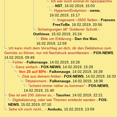
Ich war noch einmal im Spezialarchiv
.....
-
NST
,
16.02.2019, 15:03
Hyperion/Endymion
-
nemo
,
16.02.2019, 15:17
Insgesamt ~2650 Seiten
-
Frances
FreeToBe
,
16.02.2019, 20:56
Schwingungen â€“ Goldener Schnitt
-
Ostfriese
,
15.02.2019, 15:24
Bitte um Erklärung
-
Dan the Man
,
16.02.2019, 12:59
Ich kann mich dem Vorschlag an dich, dir den Debitismus zum
Gemüte zu führen, nur mit Nachdruck anschliessen.
-
FOX-NEWS
,
14.02.2019, 09:49
Fehler
-
Falkenauge
,
14.02.2019, 10:26
Ganz einfach
-
FOX-NEWS
,
14.02.2019, 15:28
Von 20 auf 80%
-
Falkenauge
,
14.02.2019, 16:28
Zitat aus deinem Artikel
-
FOX-NEWS
,
14.02.2019, 16:33
Tittytainment
-
Falkenauge
,
14.02.2019, 18:38
"scheint immer näher zu kommen"
-
FOX-NEWS
,
14.02.2019, 21:40
Das ist seit 200 Jahren so,
-
Taucher
,
14.02.2019, 22:21
Digitalisierung, oder wie Themen entdeckt werden
-
FOX-
NEWS
,
15.02.2019, 07:10
Sehe ich noch nicht...
-
Andudu
,
15.02.2019, 13:59