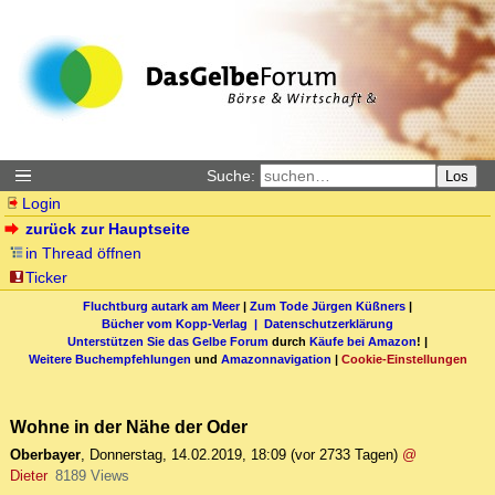
Suche:
Los
Login
zurück zur Hauptseite
in Thread öffnen
Ticker
Fluchtburg autark am Meer
|
Zum Tode Jürgen Küßners
|
Bücher vom Kopp-Verlag |
Datenschutzerklärung
Unterstützen Sie das Gelbe Forum
durch
Käufe bei Amazon
! |
Weitere Buchempfehlungen
und
Amazonnavigation
|
Cookie-Einstellungen
Wohne in der Nähe der Oder
Oberbayer
,
Donnerstag, 14.02.2019, 18:09
(vor 2733 Tagen)
@
Dieter
8189 Views