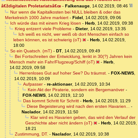
â€ždigitalen Proletariatsâ€œ
-
Falkenauge
,
14.02.2019, 08:46
Nur wenn die Kapitalkosten bei NULL bleiben & oder das
Merkelreich 1000 Jahre markiert
-
Fidel
,
14.02.2019, 09:06
Ich würde das mit einem Krieg lösen
-
Herb
,
14.02.2019, 09:38
Krieg entzerrt viele Probleme
-
Dieter
,
14.02.2019, 13:35
Ich weiß es nicht, wer weiß ob dort Menschen einfach so
leben können, es ist schwierig (oT)
-
Herb
,
14.02.2019,
18:00
So ein Quatsch. (mT)
-
DT
,
14.02.2019, 09:49
Bei Fortschreiten der Entwicklung, lenkt in 30(?) Jahren kein
Mensch mehr ein Fahr/Flugzeug/Schiff (oT)
-
Herb
,
14.02.2019, 09:58
Herrenloses Gut auf hoher See? Du träumst.
-
FOX-NEWS
,
14.02.2019, 10:09
Aufpasser
-
re-aktionaer
,
14.02.2019, 10:34
Kein Akt der Piraterie, sondern ein Bergemanöver
-
FOX-NEWS
,
14.02.2019, 12:10
Das kommt Schritt für Schritt
-
Herb
,
14.02.2019, 11:29
Diese Begeisterung wird nach den ersten Havarien...
-
Naclador
,
14.02.2019, 11:50
Klar wird es Havarien geben, das wird den Verlauf der
Geschichte aber nicht ändern (oT)
-
Herb
,
14.02.2019,
18:21
Zustimmung, DT.
-
Naclador
,
14.02.2019, 10:38