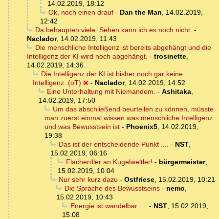
14.02.2019, 18:12
Ok, noch einen drauf
-
Dan the Man
,
14.02.2019,
12:42
Da behaupten viele. Sehen kann ich es noch nicht.
-
Naclador
,
14.02.2019, 11:43
Die menschliche Intelligenz ist bereits abgehängt und die
Intelligenz der KI wird noch abgehängt.
-
trosinette
,
14.02.2019, 14:36
Die Intelligenz der KI ist bisher noch gar keine
Intelligenz. (oT)
-
Naclador
,
14.02.2019, 14:52
Eine Unterhaltung mit Niemandem.
-
Ashitaka
,
14.02.2019, 17:50
Um das abschließend beurteilen zu können, müsste
man zuerst einmal wissen was menschliche Intelligenz
und was Bewusstsein ist
-
Phoenix5
,
14.02.2019,
19:38
Das ist der entscheidende Punkt ....
-
NST
,
15.02.2019, 06:16
Flacherdler an Kugelweltler!
-
bürgermeister
,
15.02.2019, 10:04
Nur sehr kurz dazu
-
Ostfriese
,
15.02.2019, 10:21
Die Sprache des Bewusstseins
-
nemo
,
15.02.2019, 10:43
Energie ist wandelbar ....
-
NST
,
15.02.2019,
15:08