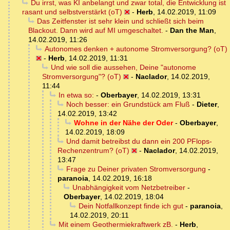
Du irrst, was KI anbelangt und zwar total, die Entwicklung ist
rasant und selbstverstärkt (oT)
-
Herb
,
14.02.2019, 11:09
Das Zeitfenster ist sehr klein und schließt sich beim
Blackout. Dann wird auf MI umgeschaltet.
-
Dan the Man
,
14.02.2019, 11:26
Autonomes denken + autonome Stromversorgung? (oT)
-
Herb
,
14.02.2019, 11:31
Und wie soll die aussehen, Deine "autonome
Stromversorgung"? (oT)
-
Naclador
,
14.02.2019,
11:44
In etwa so:
-
Oberbayer
,
14.02.2019, 13:31
Noch besser: ein Grundstück am Fluß
-
Dieter
,
14.02.2019, 13:42
Wohne in der Nähe der Oder
-
Oberbayer
,
14.02.2019, 18:09
Und damit betreibst du dann ein 200 PFlops-
Rechenzentrum? (oT)
-
Naclador
,
14.02.2019,
13:47
Frage zu Deiner privaten Stromversorgung
-
paranoia
,
14.02.2019, 16:18
Unabhängigkeit vom Netzbetreiber
-
Oberbayer
,
14.02.2019, 18:04
Dein Notfallkonzept finde ich gut
-
paranoia
,
14.02.2019, 20:11
Mit einem Geothermiekraftwerk zB.
-
Herb
,