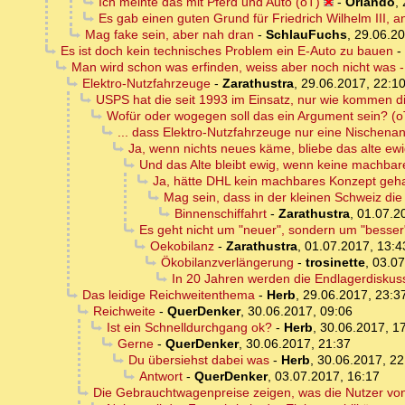
Ich meinte das mit Pferd und Auto (oT)
-
Orlando
,
Es gab einen guten Grund für Friedrich Wilhelm III, 
Mag fake sein, aber nah dran
-
SchlauFuchs
,
29.06.20
Es ist doch kein technisches Problem ein E-Auto zu bauen
-
Man wird schon was erfinden, weiss aber noch nicht was - 
Elektro-Nutzfahrzeuge
-
Zarathustra
,
29.06.2017, 22:1
USPS hat die seit 1993 im Einsatz, nur wie kommen d
Wofür oder wogegen soll das ein Argument sein? (o
... dass Elektro-Nutzfahrzeuge nur eine Nischen
Ja, wenn nichts neues käme, bliebe das alte ew
Und das Alte bleibt ewig, wenn keine machba
Ja, hätte DHL kein machbares Konzept geh
Mag sein, dass in der kleinen Schweiz die
Binnenschiffahrt
-
Zarathustra
,
01.07.2
Es geht nicht um "neuer", sondern um "besser
Oekobilanz
-
Zarathustra
,
01.07.2017, 13:4
Ökobilanzverlängerung
-
trosinette
,
03.07
In 20 Jahren werden die Endlagerdiskus
Das leidige Reichweitenthema
-
Herb
,
29.06.2017, 23:3
Reichweite
-
QuerDenker
,
30.06.2017, 09:06
Ist ein Schnelldurchgang ok?
-
Herb
,
30.06.2017, 1
Gerne
-
QuerDenker
,
30.06.2017, 21:37
Du übersiehst dabei was
-
Herb
,
30.06.2017, 22
Antwort
-
QuerDenker
,
03.07.2017, 16:17
Die Gebrauchtwagenpreise zeigen, was die Nutzer von