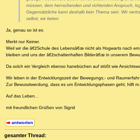
müssen, dem herrschenden und richtenden Anspruch, log
Gegensätzliche kann deshalb kein Thema sein. Wir vertr
selbst, wir beten.
Ja, genau so ist es.
Merkt nur Keiner.
Weil wir die â€žSchule des Lebensâ€œ nicht als Hogwarts nach e
bleiben und uns der â€žschattenhaften Bilderâ€œ in unserem Bewu
Da solch ein Vergleich ebenso hanebüchen auf stößt wie Ansichtswai
Wir leben in der Entwicklungszeit der Bewegungs;- und Raumerfahr
Zur Bewusstwerdung, dass es um Entwicklungsphasen geht, hilft m
Auf das Leben...
mit freundlichen Grüßen von Sigrid
antworten
gesamter Thread: