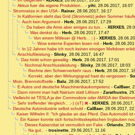
Im Gegenteil
-
XERXES
,
28.06.2017, 15:20
Akkus fuer die eigene Produktion...
-
yihi
,
28.06.2017, 16:07
Stromnetze in den USA
-
Rainer
,
28.06.2017, 16:17
In Kalifornien steht das Grid (Stromnetz) jeden Sommer häuf
Auch kein Argument
-
Herb
,
28.06.2017, 17:29
Da haben die Amis aber einiges zu tun...
-
XERXES
,
28.0
Was denkst du
-
Herb
,
28.06.2017, 17:47
Von einem Mitleser @ Herb... ;-)
-
XERXES
,
28.06.20
Wow externe Experten lesen mit
-
Herb
,
28.06.201
In 12 Jahren habe ich noch keinen einzigen Meltdown erleb
Anschlußleistung
-
Slinky
,
28.06.2017, 16:47
Das hinkt schon gewaltig
-
Herb
,
28.06.2017, 17:01
Nochmal Anschlussleistung
-
Slinky
,
28.06.2017, 18:03
Rechne den Schwerverkehr raus
-
Herb
,
28.06.2017, 1
Korrekt, aber den Wirkungsgrad hast du vergessen
-
So
Moin, Brennstoffzelle
-
Balu
,
28.06.2017, 17:52
E-Autos und deutsche Maschinenbaukompetenz
-
CalBaer
,
2
Dann nimmt man halt Natrium statt Lithium
-
Zarathustra
,
29
Vielleicht ist TESLA ja der Commodore oder AMIGA der Elektromob
Sehr treffender Vergleich... ;-) (oT)
-
XERXES
,
28.06.2017,
Deutsche Autoindustrie selbst schuld
-
CalBaer
,
28.06.2017, 22
Kaiser Wilhelm II: "Ich glaube an das Pferd. Das Automobil i
Ein Kaiser konnte sich fortschrittsskeptischen Irrglauben noc
Dieses Kaiserzitat ist vermutlich ein Fake
-
Orlando
,
29.0
Na gut...
-
trosinette
,
29.06.2017, 11:16