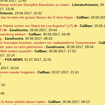
29.06.2017, 11:45
anfangs nicht per Dampflok-Eisenbahn zu reisen
-
Literaturhinweis
,
29.
17, 13:26
Orlando
,
29.06.2017, 10:32
das ist eben die grosse Illusion der E-Auto-Hyper
-
CalBaer
,
29.06.20
0
ie Pakete vorher von Miami bis Los Angeles? (oT)
-
CalBaer
,
29.06.
T)
-
Zarathustra
,
29.06.2017, 23:44
anwendung bleiben
-
CalBaer
,
30.06.2017, 04:49
ig
-
Zarathustra
,
30.06.2017, 08:23
ren Konzepte kommen, sondern nur realitaetsferne Traeumereien
-
Cal
abt, wäre es nicht gekommen
-
Zarathustra
,
30.06.2017, 09:34
 Welt anders aussieht
-
CalBaer
,
30.06.2017, 17:52
017, 10:14
".
-
FOX-NEWS
,
01.07.2017, 11:01
3
.2017, 10:24
sionen wieder losgehen
-
CalBaer
,
03.07.2017, 21:41
7
7:10
:46
 E-Autos wirklich davon halten
-
CalBaer
,
30.06.2017, 09:13