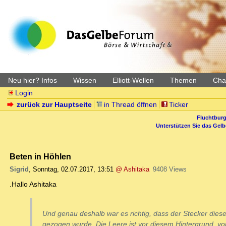
Neu hier? Infos
Wissen
Elliott-Wellen
Themen
Char
Login
zurück zur Hauptseite
in Thread öffnen
Ticker
Fluchtburg
Unterstützen Sie das Gel
Beten in Höhlen
Sigrid
,
Sonntag, 02.07.2017, 13:51
@ Ashitaka
9408 Views
.Hallo Ashitaka
Und genau deshalb war es richtig, dass der Stecker diese
gezogen wurde. Die Leere ist vor diesem Hintergrund, v