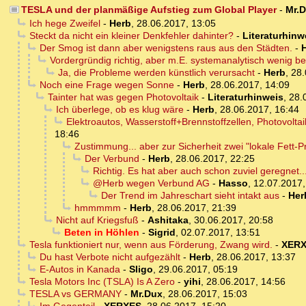
TESLA und der planmäßige Aufstieg zum Global Player
-
Mr.
Ich hege Zweifel
-
Herb
,
28.06.2017, 13:05
Steckt da nicht ein kleiner Denkfehler dahinter?
-
Literaturhinw
Der Smog ist dann aber wenigstens raus aus den Städten.
-
Vordergründig richtig, aber m.E. systemanalytisch wenig b
Ja, die Probleme werden künstlich verursacht
-
Herb
,
28.
Noch eine Frage wegen Sonne
-
Herb
,
28.06.2017, 14:09
Tainter hat was gegen Photovoltaik
-
Literaturhinweis
,
28.
Ich überlege, ob es klug wäre
-
Herb
,
28.06.2017, 16:44
Elektroautos, Wasserstoff+Brennstoffzellen, Photovolt
18:46
Zustimmung... aber zur Sicherheit zwei "lokale Fett-Pr
Der Verbund
-
Herb
,
28.06.2017, 22:25
Richtig. Es hat aber auch schon zuviel geregnet
@Herb wegen Verbund AG
-
Hasso
,
12.07.2017,
Der Trend im Jahreschart sieht intakt aus
-
Her
hmmmmm
-
Herb
,
28.06.2017, 21:39
Nicht auf Kriegsfuß
-
Ashitaka
,
30.06.2017, 20:58
Beten in Höhlen
-
Sigrid
,
02.07.2017, 13:51
Tesla funktioniert nur, wenn aus Förderung, Zwang wird.
-
XER
Du hast Verbote nicht aufgezählt
-
Herb
,
28.06.2017, 13:37
E-Autos in Kanada
-
Sligo
,
29.06.2017, 05:19
Tesla Motors Inc (TSLA) Is A Zero
-
yihi
,
28.06.2017, 14:56
TESLA vs GERMANY
-
Mr.Dux
,
28.06.2017, 15:03