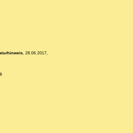
raturhinweis
,
28.06.2017,
8