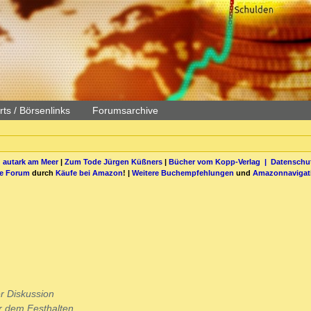
ts / Börsenlinks
Forumsarchive
 autark am Meer
|
Zum Tode Jürgen Küßners
|
Bücher vom Kopp-Verlag |
Datenschut
be Forum
durch
Käufe bei Amazon
! |
Weitere Buchempfehlungen
und
Amazonnavigat
r Diskussion
or dem Festhalten